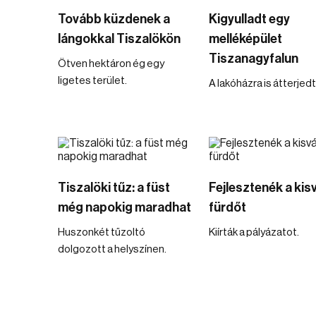
Tovább küzdenek a
Kigyulladt egy
lángokkal Tiszalökön
melléképület
Tiszanagyfalun
Ötven hektáron ég egy
ligetes terület.
A lakóházra is átterjedt
Tiszalöki tűz: a füst
Fejlesztenék a kis
még napokig maradhat
fürdőt
Huszonkét tűzoltó
Kiírták a pályázatot.
dolgozott a helyszínen.