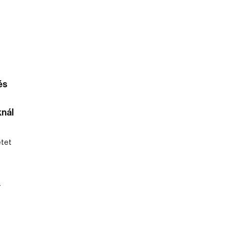
és
nál
–
etet