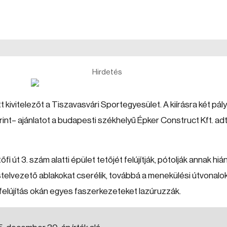
Hirdetés
kivitelezőt a Tiszavasvári Sportegyesület. A kiírásra két pál
rint– ajánlatot a budapesti székhelyű Épker Construct Kft. adt
őfi út 3. szám alatti épület tetőjét felújítják, pótolják annak hi
füstelvezető ablakokat cserélik, továbbá a menekülési útvonalo
őfelújítás okán egyes faszerkezeteket lazúruzzák.