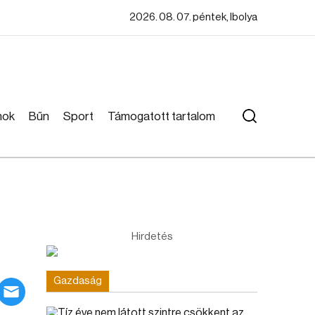
2026. 08. 07. péntek, Ibolya
mok
Bűn
Sport
Támogatott tartalom
Hirdetés
Gazdaság