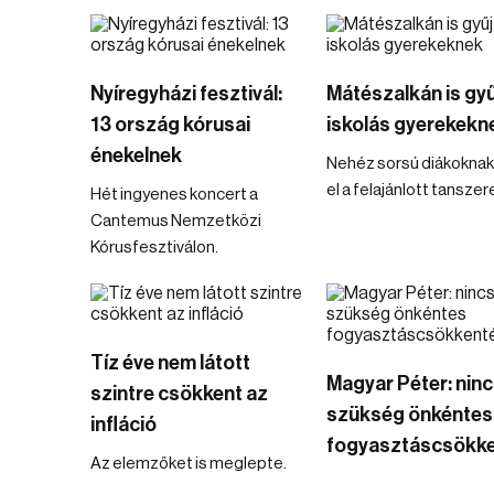
Nyíregyházi fesztivál:
Mátészalkán is gy
13 ország kórusai
iskolás gyerekekn
énekelnek
Nehéz sorsú diákoknak 
el a felajánlott tanszer
Hét ingyenes koncert a
Cantemus Nemzetközi
Kórusfesztiválon.
Tíz éve nem látott
Magyar Péter: nin
szintre csökkent az
szükség önkéntes
infláció
fogyasztáscsökke
Az elemzőket is meglepte.