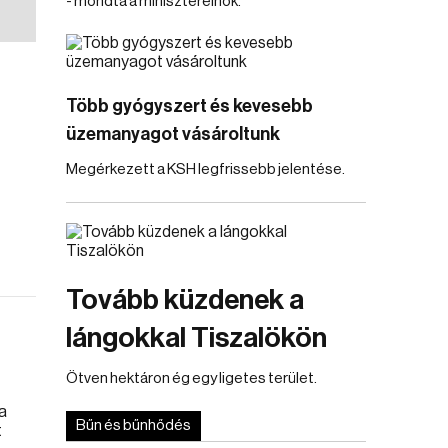
- mondta a miniszterelnök.
Több gyógyszert és kevesebb
üzemanyagot vásároltunk
Megérkezett a KSH legfrissebb jelentése.
Tovább küzdenek a
lángokkal Tiszalökön
Ötven hektáron ég egy ligetes terület.
Bűn és bűnhődés