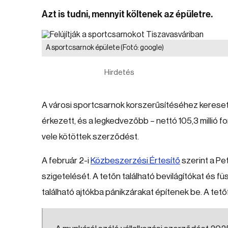
Azt is tudni, mennyit költenek az épületre.
A sportcsarnok épülete
(Fotó: google)
Hirdetés
A városi sportcsarnok korszerűsítéséhez keresett 
érkezett, és a legkedvezőbb – nettó 105,3 millió fo
vele kötöttek szerződést.
A február 2-i
Közbeszerzési Értesítő
szerint a Pet
szigetelését. A tetőn található bevilágítókat és 
található ajtókba pánikzárakat építenek be. A tet