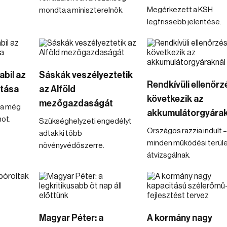
Megérkezett a KSH
mondta a miniszterelnök.
legfrissebb jelentése.
abil az
Sáskák veszélyeztetik
Rendkívüli ellenőrz
átása
az Alföld
következik az
mezőgazdaságát
na még
akkumulátorgyárak
mot.
Szükséghelyzeti engedélyt
Országos razzia indult 
adtak ki több
minden működési terül
növényvédőszerre.
átvizsgálnak.
Magyar Péter: a
A kormány nagy