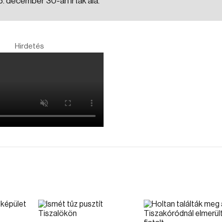
. december 30-án írták alá.
Hirdetés