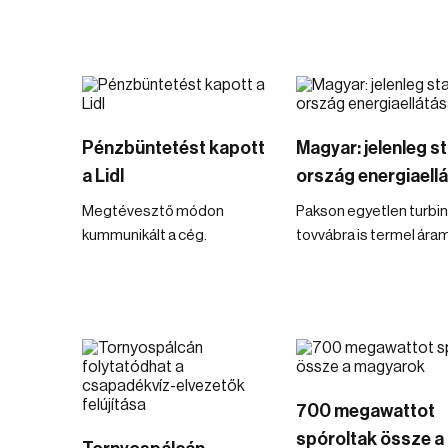
Pénzbüntetést kapott
Magyar: jelenleg st
a Lidl
ország energiaell
Megtévesztő módon
Pakson egyetlen turbi
kummunikált a cég.
tovvábra is termel ára
700 megawattot
spóroltak össze a