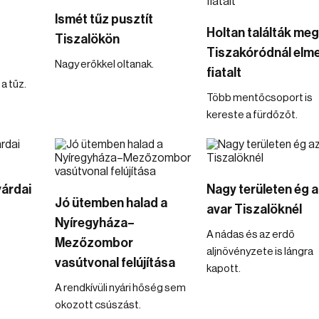
Ismét tűz pusztít
Holtan találták meg
Tiszalökön
Tiszakóródnál elme
Nagy erőkkel oltanak.
fiatalt
 a tűz.
Több mentőcsoport is
kereste a fürdőzőt.
várdai
Nagy területen ég 
Jó ütemben halad a
avar Tiszalöknél
Nyíregyháza–
A nádas és az erdő
Mezőzombor
aljnövényzete is lángra
vasútvonal felújítása
kapott.
A rendkívüli nyári hőség sem
okozott csúszást.