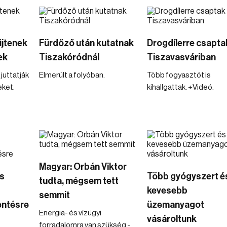
űjtenek
Fürdőző után kutatnak
Drogdílerre csaptak
ek
Tiszakóródnál
Tiszavasváriban
juttatják
Elmerült a folyóban.
Több fogyasztót is
eket.
kihallgattak. +Videó.
Magyar: Orbán Viktor
cs
Több gyógyszert é
tudta, mégsem tett
kevesebb
semmit
ntésre
üzemanyagot
Energia- és vízügyi
vásároltunk
forradalomra van szükség -