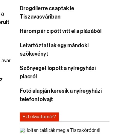
Drogdílerre csaptak le
 a
Tiszavasváriban
rült
Három pár cipőtt vitt el a plázából
Letartóztattak egy mándoki
szökevényt
Szőnyeget lopott a nyíregyházi
piacról
az
Fotó alapján keresik a nyíregyházi
telefontolvajt
Ezt olvasta már?