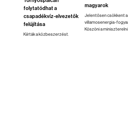
Tornyospálcán
magyarok
folytatódhat a
Jelentősen csökkent a
csapadékvíz-elvezetők
villamosenergia-fogya
felújítása
Köszöni a minisztereln
Kiírták a közbeszerzést.