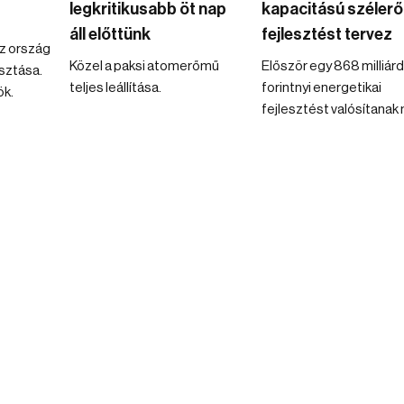
legkritikusabb öt nap
kapacitású széler
áll előttünk
fejlesztést tervez
z ország
Közel a paksi atomerőmű
Először egy 868 milliár
sztása.
teljes leállítása.
forintnyi energetikai
ök.
fejlesztést valósítanak