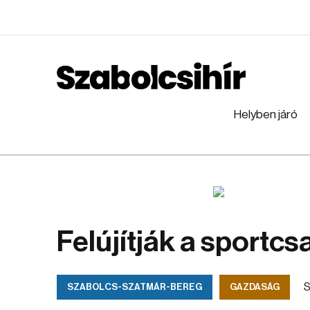
Helyben járó
Felújítják a sportc
S
SZABOLCS-SZATMÁR-BEREG
GAZDASÁG