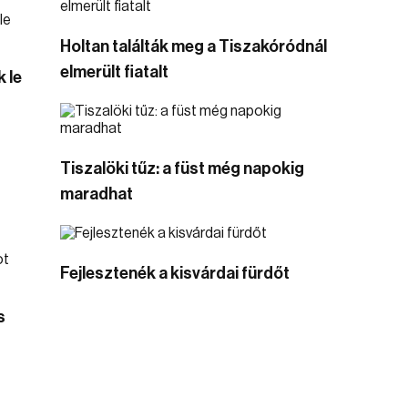
Holtan találták meg a Tiszakóródnál
elmerült fiatalt
 le
Tiszalöki tűz: a füst még napokig
maradhat
Fejlesztenék a kisvárdai fürdőt
s