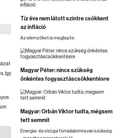
Tíz éve nem látott szintre csökkent
az infláció
Az elemzőket is meglepte.
yázat
Magyar Péter: nincs szükség
a, így
önkéntes fogyasztáscsökkentésre
ányos
kon
Magyar: Orbán Viktor tudta, mégsem
tett semmit
Energia- és vízügyi forradalomra van szükség