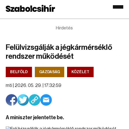
Hirdetés
Felülvizsgálják a jégkármérséklő
rendszer működését
BELFÖLD
GAZDASÁG
KÖZÉLET
mti |
2026. 05. 29. | 17:32:59
A miniszter jelentette be.