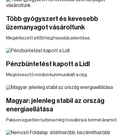
Több gyógyszert és kevesebb
üzemanyagot vásároltunk
Megérkezett a KSH legfrissebb jelentése.
Pénzbüntetést kapott a Lidl
Megtévesztő módon kummunikált a cég.
Magyar: jelenleg stabil az ország
energiaellátása
Pakson egyetlen turbina még tovvábra is termel áramot.