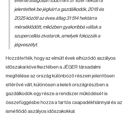
évente átlagosan több mint 57 ezer hektárra
jelentettek be jégkárt a gazdálkodók, 2018 és
2025 között az éves átlag 31 514 hektárra
mérséklődött, miközben gyakoribbá váltak a
szupercellás zivatarok, amelyek fokozzák a
jégveszélyt.
Hozzátették, hogy az elmúlt évek elhúzódó aszályos
időszakai következtében a JÉGER társadalmi
megítélése az ország különböző részein jelentősen
eltérővé vált, különösen a keleti országrészben a
gazdálkodók egy része a rendszer működését is
összefüggésbe hozza a tartós csapadékhiánnyal és az
ismétlődő aszályos időszakokkal.