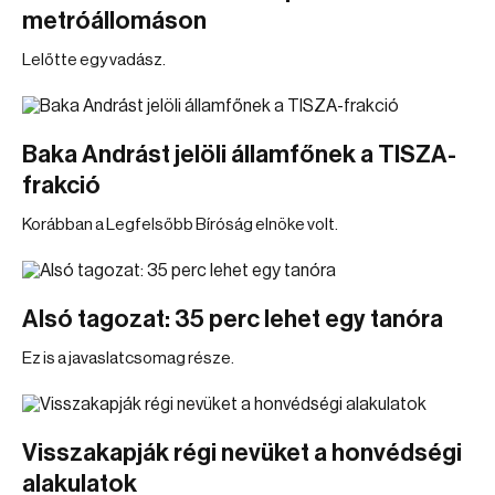
metróállomáson
Lelőtte egy vadász.
Baka Andrást jelöli államfőnek a TISZA-
frakció
Korábban a Legfelsőbb Bíróság elnöke volt.
Alsó tagozat: 35 perc lehet egy tanóra
Ez is a javaslatcsomag része.
Visszakapják régi nevüket a honvédségi
alakulatok