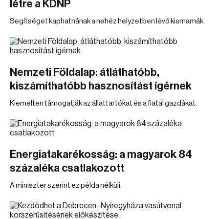
létre a KDNP
Segítséget kaphatnának a nehéz helyzetben lévő kismamák.
Nemzeti Földalap: átláthatóbb,
kiszámíthatóbb hasznosítást ígérnek
Kiemelten támogatják az állattartókat és a fiatal gazdákat.
Energiatakarékosság: a magyarok 84
százaléka csatlakozott
A miniszter szerint ez példa nélküli.