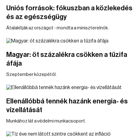
Uniós források: fókuszban a közlekedés
és az egészségügy
Átalakítják az országot - mondta a miniszterelnök.
Magyar: öt százalékra csökken a tűzifa
áfája
Szeptember közepétől.
Ellenállóbbá tennék hazánk energia- és
vízellátását
Munkához lát a védelmi munkacsoport.