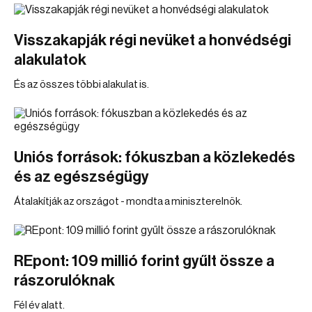
Visszakapják régi nevüket a honvédségi
alakulatok
És az összes többi alakulat is.
Uniós források: fókuszban a közlekedés
és az egészségügy
Átalakítják az országot - mondta a miniszterelnök.
REpont: 109 millió forint gyűlt össze a
rászorulóknak
Fél év alatt.