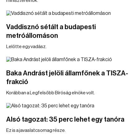
miniszterelnök.
Vaddisznó sétált a budapesti
metróállomáson
Lelőtte egy vadász.
Baka Andrást jelöli államfőnek a TISZA-
frakció
Korábban a Legfelsőbb Bíróság elnöke volt.
Alsó tagozat: 35 perc lehet egy tanóra
Ez is a javaslatcsomag része.