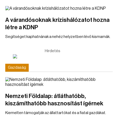
A várandósoknak krízishálózatot hozna
létre a KDNP
Segítséget kaphatnának a nehéz helyzetben lévő kismamák.
Hirdetés
Gazdaság
Nemzeti Földalap: átláthatóbb,
kiszámíthatóbb hasznosítást ígérnek
Kiemelten támogatják az állattartókat és a fiatal gazdákat.