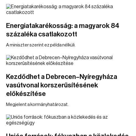
Energiatakarékosság: a magyarok 84
százaléka csatlakozott
A miniszter szerint ez példa nélküli.
Kezdődhet a Debrecen–Nyíregyháza
vasútvonal korszerűsítésének
előkészítése
Megjelent a kormányhatározat.