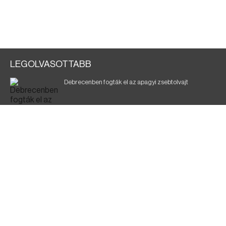
LEGOLVASOTTABB
Debrecenben fogták el az apagyi zsebtolvajt
Halálos baleset a 41-es főúton
700 megawattot spóroltak össze a magyarok
Fák égnek Tyukod és Nagyecsed között