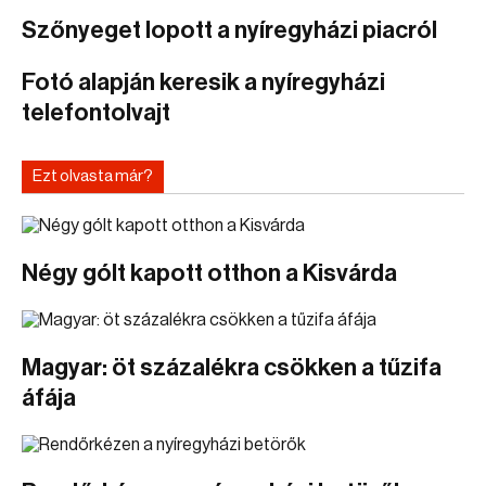
Szőnyeget lopott a nyíregyházi piacról
Fotó alapján keresik a nyíregyházi
telefontolvajt
Ezt olvasta már?
Négy gólt kapott otthon a Kisvárda
Magyar: öt százalékra csökken a tűzifa
áfája