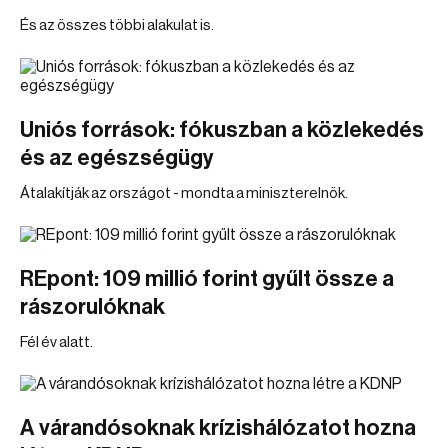
És az összes többi alakulat is.
Uniós források: fókuszban a közlekedés
és az egészségügy
Átalakítják az országot - mondta a miniszterelnök.
REpont: 109 millió forint gyűlt össze a
rászorulóknak
Fél év alatt.
A várandósoknak krízishálózatot hozna