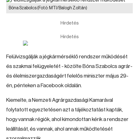
Bóna Szabolcs
(Fotó: MTI/Balogh Zoltán)
Hirdetés
Hirdetés
Felülvizsgálják a jégkármérséklő rendszer működését
és szakmai felügyeletét - közölte Bóna Szabolcs agrár-
és élelmiszergazdaságért felelős miniszter május 29-
én, pénteken a Facebook oldalán.
Kiemelte, a Nemzeti Agrárgazdasági Kamarával
folytatott egyeztetésen azt a tájékoztatást kapták,
hogy vannak régiók, ahol kimondottan kérik a rendszer
leállítását, és vannak, ahol annak működtetését
szorgalmazzák.