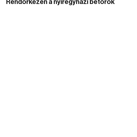
Rendőrkézen a nyíregyházi betörők