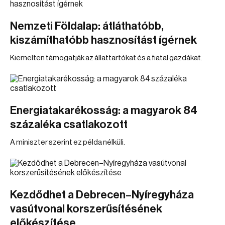
Nemzeti Földalap: átláthatóbb,
kiszámíthatóbb hasznosítást ígérnek
Kiemelten támogatják az állattartókat és a fiatal gazdákat.
Energiatakarékosság: a magyarok 84
százaléka csatlakozott
A miniszter szerint ez példa nélküli.
Kezdődhet a Debrecen–Nyíregyháza
vasútvonal korszerűsítésének
előkészítése