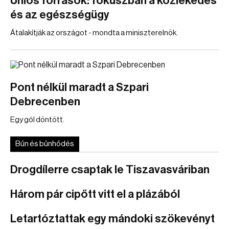
Uniós források: fókuszban a közlekedés
és az egészségügy
Átalakítják az országot - mondta a miniszterelnök.
Pont nélkül maradt a Szpari
Debrecenben
Egy gól döntött.
Bűn és bűnhődés
Drogdílerre csaptak le Tiszavasváriban
Három pár cipőtt vitt el a plázából
Letartóztattak egy mándoki szökevényt