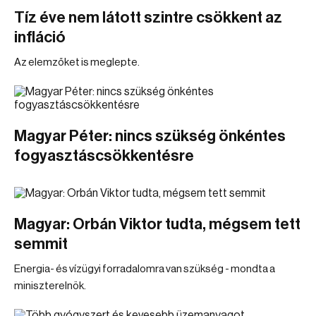
Tíz éve nem látott szintre csökkent az
infláció
Az elemzőket is meglepte.
Magyar Péter: nincs szükség önkéntes
fogyasztáscsökkentésre
Magyar: Orbán Viktor tudta, mégsem tett
semmit
Energia- és vízügyi forradalomra van szükség - mondta a
miniszterelnök.