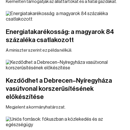
Kiemelten támogatják az állattartókat és a fiatal gazdákat.
Energiatakarékosság: a magyarok 84
százaléka csatlakozott
A miniszter szerint ez példa nélküli.
Kezdődhet a Debrecen–Nyíregyháza
vasútvonal korszerűsítésének
előkészítése
Megjelent a kormányhatározat.