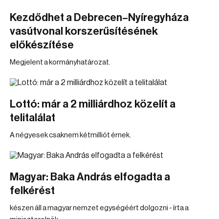
Kezdődhet a Debrecen–Nyíregyháza
vasútvonal korszerűsítésének
előkészítése
Megjelent a kormányhatározat.
Lottó: már a 2 milliárdhoz közelít a
telitalálat
A négyesek csaknem kétmilliót érnek.
Magyar: Baka András elfogadta a
felkérést
készen áll a magyar nemzet egységéért dolgozni - írta a