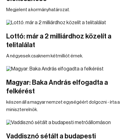
Megjelent a kormányhatározat.
Lottó: már a 2 milliárdhoz közelít a
telitalálat
A négyesek csaknem kétmilliót érnek.
Magyar: Baka András elfogadta a
felkérést
készen áll a magyar nemzet egységéért dolgozni - írta a
miniszterelnök.
Vaddisznó sétált a budapesti