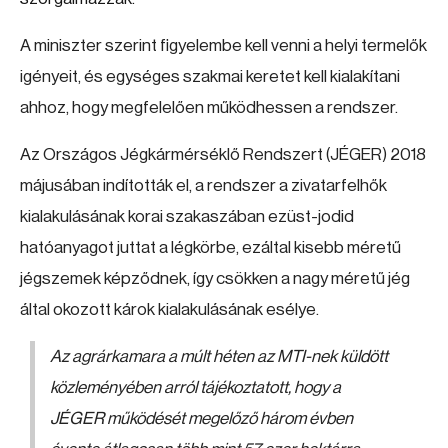
A miniszter szerint figyelembe kell venni a helyi termelők
igényeit, és egységes szakmai keretet kell kialakítani
ahhoz, hogy megfelelően működhessen a rendszer.
Az Országos Jégkármérséklő Rendszert (JÉGER) 2018
májusában indították el, a rendszer a zivatarfelhők
kialakulásának korai szakaszában ezüst-jodid
hatóanyagot juttat a légkörbe, ezáltal kisebb méretű
jégszemek képződnek, így csökken a nagy méretű jég
által okozott károk kialakulásának esélye.
Az agrárkamara a múlt héten az MTI-nek küldött
közleményében arról tájékoztatott, hogy a
JÉGER működését megelőző három évben