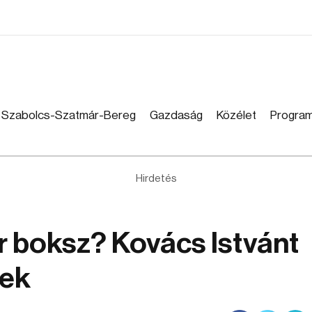
Szabolcs-Szatmár-Bereg
Gazdaság
Közélet
Progra
Hirdetés
r boksz? Kovács Istvánt
nek