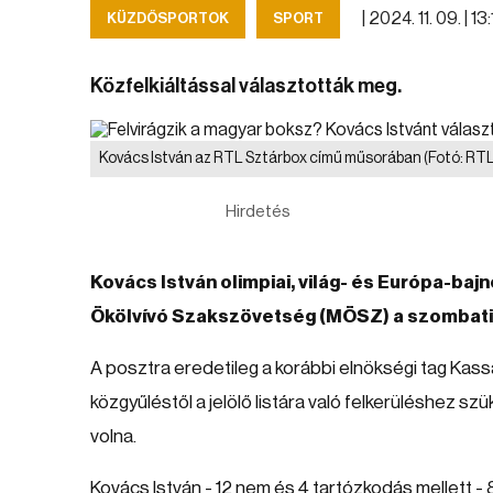
|
2024. 11. 09. | 13
KÜZDŐSPORTOK
SPORT
Közfelkiáltással választották meg.
Kovács István az RTL Sztárbox című műsorában
(Fotó: RTL
Hirdetés
Kovács István olimpiai, világ- és Európa-ba
Ökölvívó Szakszövetség (MÖSZ) a szombati t
A posztra eredetileg a korábbi elnökségi tag Kassai
közgyűléstől a jelölő listára való felkerüléshez s
volna.
Kovács István - 12 nem és 4 tartózkodás mellett - 