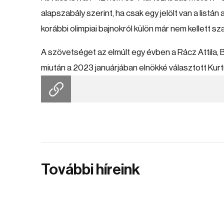
alapszabály szerint, ha csak egy jelölt van a listán 
korábbi olimpiai bajnokról külön már nem kellett s
A szövetséget az elmúlt egy évben a Rácz Attila, Be
miután a 2023 januárjában elnökké választott Kur
További híreink