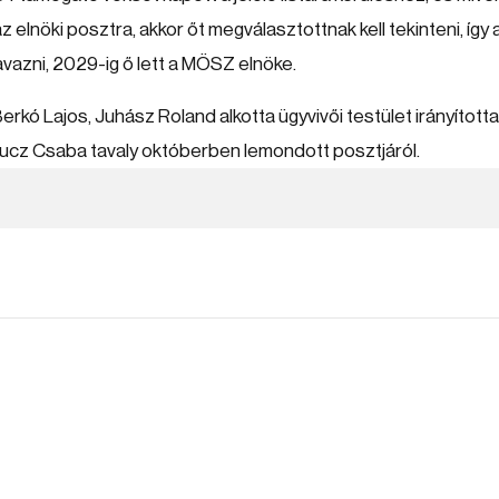
az elnöki posztra, akkor őt megválasztottnak kell tekinteni, így 
zavazni, 2029-ig ő lett a MÖSZ elnöke.
rkó Lajos, Juhász Roland alkotta ügyvivői testület irányította
tucz Csaba tavaly októberben lemondott posztjáról.