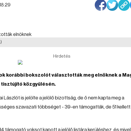
:18:29
)
Hirdetés
jnok korábbi bokszolót választották meg elnöknek a Ma
isztújító közgyűlésén.
 Lászlót is jelölte a jelölő bizottság, de ő nem kapta meg a
zükséges szavazati többséget - 39-en támogatták, de 51 kellett
84 támogató voksot kapott a jelölő listára kerüléshez, és mivel