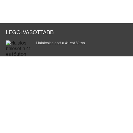
LEGOLVASOTTABB
Halálos baleset a 41-es főúton
Magyar Péter: ülésezett a Kormányzati Védelmi
Munkacsoport
A vasúti teherszállítást korlátozzák
Fák égnek Tyukod és Nagyecsed között