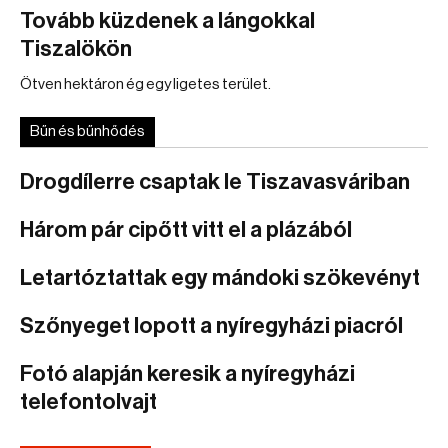
Tovább küzdenek a lángokkal
Tiszalökön
Ötven hektáron ég egy ligetes terület.
Bűn és bűnhődés
Drogdílerre csaptak le Tiszavasváriban
Három pár cipőtt vitt el a plázából
Letartóztattak egy mándoki szökevényt
Szőnyeget lopott a nyíregyházi piacról
Fotó alapján keresik a nyíregyházi
telefontolvajt