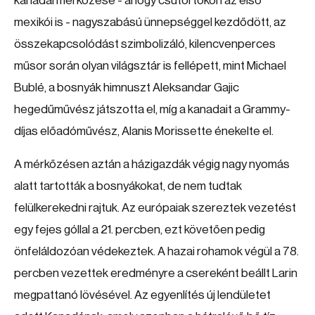
kanadai mérkőzése - ahogy csütörtökön az első
mexikói is - nagyszabású ünnepséggel kezdődött, az
összekapcsolódást szimbolizáló, kilencvenperces
műsor során olyan világsztár is fellépett, mint Michael
Bublé, a bosnyák himnuszt Aleksandar Gajic
hegedűművész játszotta el, míg a kanadait a Grammy-
díjas előadóművész, Alanis Morissette énekelte el.
A mérkőzésen aztán a házigazdák végig nagy nyomás
alatt tartották a bosnyákokat, de nem tudtak
felülkerekedni rajtuk. Az európaiak szereztek vezetést
egy fejes góllal a 21. percben, ezt követően pedig
önfeláldozóan védekeztek. A hazai rohamok végül a 78.
percben vezettek eredményre a csereként beállt Larin
megpattanó lövésével. Az egyenlítés új lendületet