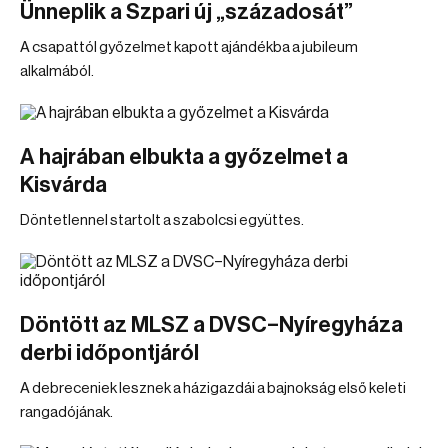
Ünneplik a Szpari új „századosát”
A csapattól győzelmet kapott ajándékba a jubileum
alkalmából.
A hajrában elbukta a győzelmet a
Kisvárda
Döntetlennel startolt a szabolcsi együttes.
Döntött az MLSZ a DVSC–Nyíregyháza
derbi időpontjáról
A debreceniek lesznek a házigazdái a bajnokság első keleti
rangadójának.