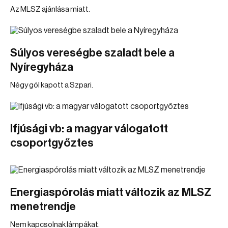
Az MLSZ ajánlása miatt.
Súlyos vereségbe szaladt bele a
Nyíregyháza
Négy gól kapott a Szpari.
Ifjúsági vb: a magyar válogatott
csoportgyőztes
Energiaspórolás miatt változik az MLSZ
menetrendje
Nem kapcsolnak lámpákat.