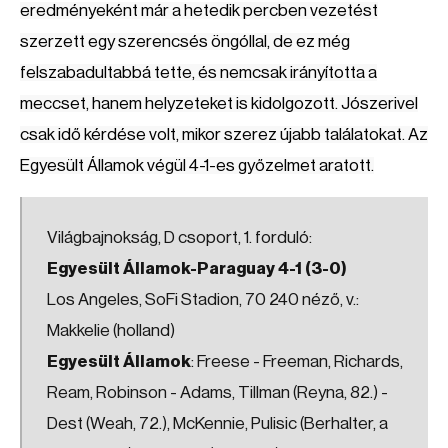
eredményeként már a hetedik percben vezetést
szerzett egy szerencsés öngóllal, de ez még
felszabadultabbá tette, és nemcsak irányította a
meccset, hanem helyzeteket is kidolgozott. Jószerivel
csak idő kérdése volt, mikor szerez újabb találatokat. Az
Egyesült Államok végül 4-1-es győzelmet aratott.
Világbajnokság, D csoport, 1. forduló:
Egyesült Államok-Paraguay 4-1 (3-0)
Los Angeles, SoFi Stadion, 70 240 néző, v.:
Makkelie (holland)
Egyesült Államok
: Freese - Freeman, Richards,
Ream, Robinson - Adams, Tillman (Reyna, 82.) -
Dest (Weah, 72.), McKennie, Pulisic (Berhalter, a