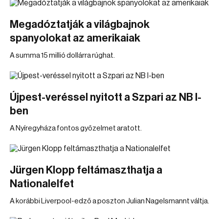
Megadóztatják a világbajnok
spanyolokat az amerikaiak
A summa 15 millió dollárra rúghat.
Újpest-veréssel nyitott a Szpari az NB I-
ben
A Nyíregyháza fontos győzelmet aratott.
Jürgen Klopp feltámaszthatja a
Nationalelfet
A korábbi Liverpool-edző a poszton Julian Nagelsmannt váltja.