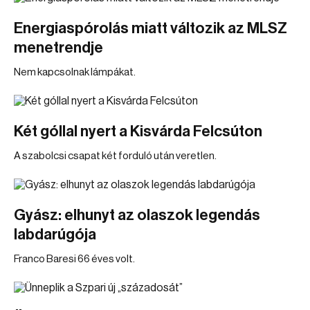
Energiaspórolás miatt változik az MLSZ
menetrendje
Nem kapcsolnak lámpákat.
Két góllal nyert a Kisvárda Felcsúton
A szabolcsi csapat két forduló után veretlen.
Gyász: elhunyt az olaszok legendás
labdarúgója
Franco Baresi 66 éves volt.