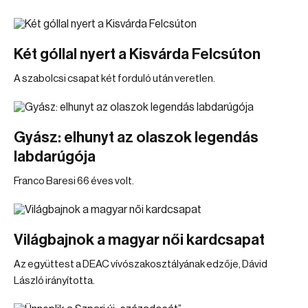
Két góllal nyert a Kisvárda Felcsúton
A szabolcsi csapat két forduló után veretlen.
Gyász: elhunyt az olaszok legendás
labdarúgója
Franco Baresi 66 éves volt.
Világbajnok a magyar női kardcsapat
Az együttest a DEAC vívószakosztályának edzője, Dávid
László irányította.