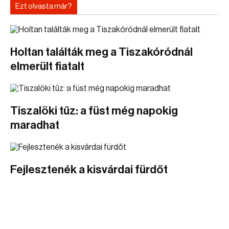
Ezt olvasta már?
Holtan találták meg a Tiszakóródnál
elmerült fiatalt
Tiszalöki tűz: a füst még napokig
maradhat
Fejlesztenék a kisvárdai fürdőt