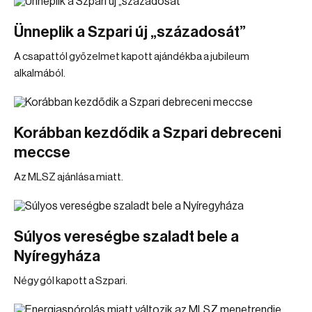
Ünneplik a Szpari új „századosát”
A csapattól győzelmet kapott ajándékba a jubileum
alkalmából.
Korábban kezdődik a Szpari debreceni
meccse
Az MLSZ ajánlása miatt.
Súlyos vereségbe szaladt bele a
Nyíregyháza
Négy gól kapott a Szpari.