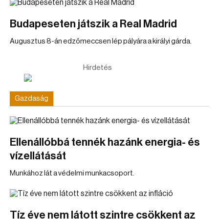
Budapeseten játszik a Real Madrid
Augusztus 8-án edzőmeccsen lép pályára a királyi gárda.
Hirdetés
Gazdaság
Ellenállóbbá tennék hazánk energia- és
vízellátását
Munkához lát a védelmi munkacsoport.
Tíz éve nem látott szintre csökkent az