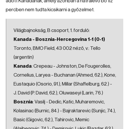
adott Kanadának, amely azonban a hátralévő bő tíz
percben nem tudta kicsikarni a győzelmet.
Világbajnokság, B csoport, 1. forduló:
Kanada - Bosznia-Hercegovina 1-1 (0-1)
Toronto, BMO Field, 43 002 néző, v.: Tello
(argentin)
Kanada
: Crepeau - Johnston, De Fougerolles,
Cornelius, Laryea - Buchanan (Ahmed, 62.), Kone,
Eustaquio (Osorio, 91.), Millar (Shaffelburg, 62.) -
J. David (P. David, 62.), Oluwaseyi (Larin, 76.)
Bosznia
: Vasilj - Dedic, Katic, Muharemovic,
Kolasinac (Burnic, 84.) - Bajraktarevic (Sunjic, 74.),
Basic (Gigovic, 62.), Tahirovic, Memic
(Alajbegovic, 74.) - Demirovic, Lukic (Bazdar, 62.)