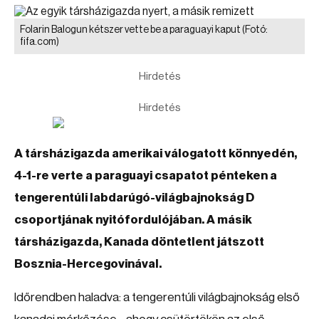
Folarin Balogun kétszer vette be a paraguayi kaput
(Fotó:
fifa.com)
Hirdetés
Hirdetés
A társházigazda amerikai válogatott könnyedén,
4-1-re verte a paraguayi csapatot pénteken a
tengerentúli labdarúgó-világbajnokság D
csoportjának nyitófordulójában. A másik
társházigazda, Kanada döntetlent játszott
Bosznia-Hercegovinával.
Időrendben haladva: a tengerentúli világbajnokság első