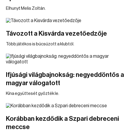
Elhunyt Melis Zoltán.
Távozott a Kisvárda vezetőedzője
Több játékos is búcsúzott a klubtól.
Ifjúsági világbajnokság: negyeddöntős a
magyar válogatott
Kína együttesét győzték le.
Korábban kezdődik a Szpari debreceni
meccse