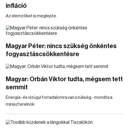
infláció
Az elemzőket is meglepte.
Magyar Péter: nincs szükség önkéntes
fogyasztáscsökkentésre
Magyar: Orbán Viktor tudta, mégsem tett
semmit
Energia- és vízügyi forradalomra van szükség - mondta a
miniszterelnök.