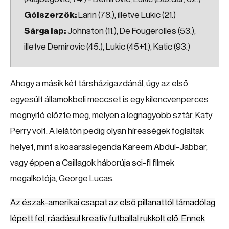
Gólszerzők:
Larin (78.), illetve Lukic (21.)
Sárga lap:
Johnston (11.), De Fougerolles (53.),
illetve Demirovic (45.), Lukic (45+1.), Katic (93.)
Ahogy a másik két társházigazdánál, úgy az első
egyesült államokbeli meccset is egy kilencvenperces
megnyitó előzte meg, melyen a legnagyobb sztár, Katy
Perry volt. A lelátón pedig olyan hírességek foglaltak
helyet, mint a kosaraslegenda Kareem Abdul-Jabbar,
vagy éppen a Csillagok háborúja sci-fi filmek
megalkotója, George Lucas.
Az észak-amerikai csapat az első pillanattól támadólag
lépett fel, ráadásul kreatív futballal rukkolt elő. Ennek