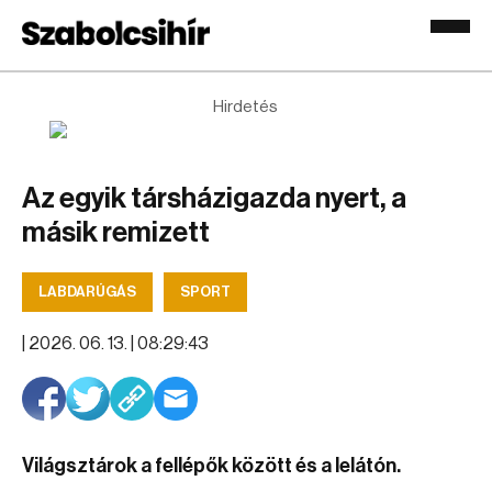
Hirdetés
Az egyik társházigazda nyert, a
másik remizett
LABDARÚGÁS
SPORT
|
2026. 06. 13. | 08:29:43
Világsztárok a fellépők között és a lelátón.