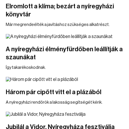
Elromlott a klíma; bezárt a nyíregyházi
könyvtár
Már megrendeélték a javításhoz szükséges alkatrészt.
A nyíregyházi élményfürdőben leállítják a
szaunákat
Így takarékoskodnak.
Három pár cipőtt vitt el a plázából
A nyíregyházi rendőrök a lakosság segítségét kérik.
Jubilál a Vidor, Nyíregyháza fesztiválja