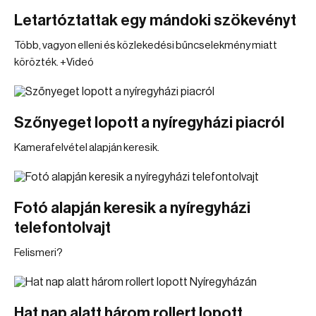
Letartóztattak egy mándoki szökevényt
Több, vagyon elleni és közlekedési bűncselekmény miatt
körözték. +Videó
Szőnyeget lopott a nyíregyházi piacról
Kamerafelvétel alapján keresik.
Fotó alapján keresik a nyíregyházi
telefontolvajt
Felismeri?
Hat nap alatt három rollert lopott