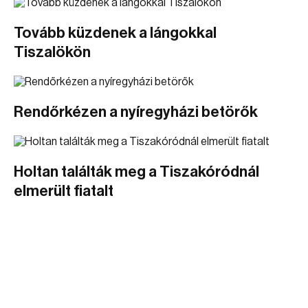
Tovább küzdenek a lángokkal
Tiszalökön
Rendőrkézen a nyíregyházi betörők
Holtan találták meg a Tiszakóródnál
elmerült fiatalt