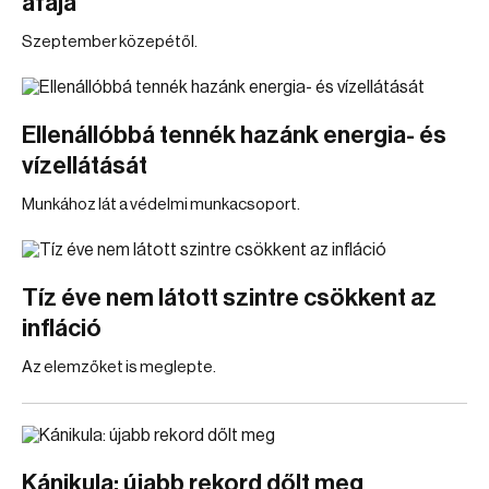
áfája
Szeptember közepétől.
Ellenállóbbá tennék hazánk energia- és
vízellátását
Munkához lát a védelmi munkacsoport.
Tíz éve nem látott szintre csökkent az
infláció
Az elemzőket is meglepte.
Kánikula: újabb rekord dőlt meg