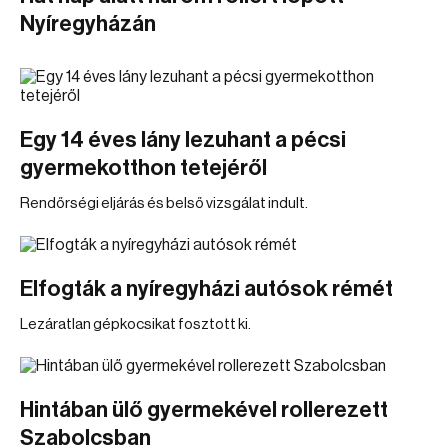
Nyíregyházán
Egy 14 éves lány lezuhant a pécsi
gyermekotthon tetejéről
Rendőrségi eljárás és belső vizsgálat indult.
Elfogták a nyíregyházi autósok rémét
Lezáratlan gépkocsikat fosztott ki.
Hintában ülő gyermekével rollerezett
Szabolcsban