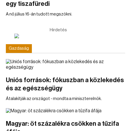
egy tiszafüredi
A nő július 16-án tudott megszökni.
Hirdetés
Gazdaság
Uniós források: fókuszban a közlekedés
és az egészségügy
Átalakítják az országot - mondta a miniszterelnök.
Magyar: öt százalékra csökken a tűzifa