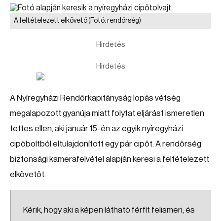
A feltételezett elkövető
(Fotó: rendőrség)
Hirdetés
Hirdetés
A Nyíregyházi Rendőrkapitányság lopás vétség
megalapozott gyanúja miatt folytat eljárást ismeretlen
tettes ellen, aki január 15-én az egyik nyíregyházi
cipőboltból eltulajdonított egy pár cipőt. A rendőrség
biztonsági kamerafelvétel alapján keresi a feltételezett
elkövetőt.
Kérik, hogy aki a képen látható férfit felismeri, és