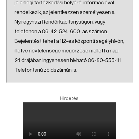
jelenlegi tartózkodási helyéről információval
rendelkezik, az jelentkezzen személyesen a
Nyíregyházi Rendőrkapitányságon, vagy
telefonon a 06-42-524-600-as számon.
Bejelentést tehet a 112-es központi segélyhívón,
illetve névtelensége megőrzése mellett a nap
24 órájában ingyenesen hívható 06-80-555-111
Telefontanú zöldszámán is.
Hirdetés