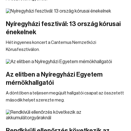
Nyíregyházi fesztivál: 13 ország kórusai
énekelnek
Hét ingyenes koncert a Cantemus Nemzetközi
Kórusfesztiválon.
Az elitben a Nyíregyházi Egyetem
mérnökhallgatói
A döntőben a teljesen megújult hallgatói csapat az összetett
második helyet szerezte meg.
Rendkívüli ellenőrzés következik az