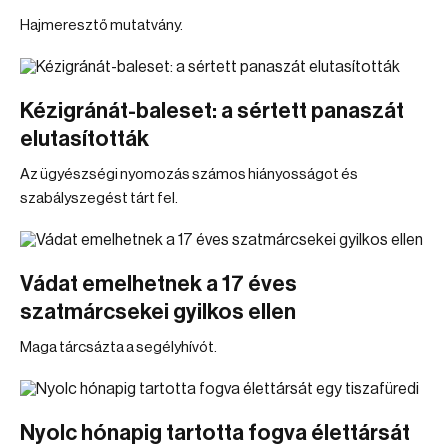
Hajmeresztő mutatvány.
Kézigránát-baleset: a sértett panaszát
elutasították
Az ügyészségi nyomozás számos hiányosságot és
szabályszegést tárt fel.
Vádat emelhetnek a 17 éves
szatmárcsekei gyilkos ellen
Maga tárcsázta a segélyhívót.
Nyolc hónapig tartotta fogva élettársát