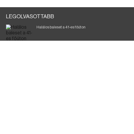
LEGOLVASOTTABB
Halálos baleset a 41-es főúton
Magyar Péter: a legkritikusabb öt nap áll előttünk
700 megawattot spóroltak össze a magyarok
Fák égnek Tyukod és Nagyecsed között
Fürdőző után kutatnak Tiszakóródnál