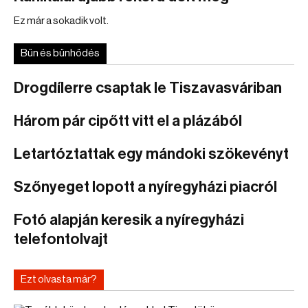
Ez már a sokadik volt.
Bűn és bűnhődés
Drogdílerre csaptak le Tiszavasváriban
Három pár cipőtt vitt el a plázából
Letartóztattak egy mándoki szökevényt
Szőnyeget lopott a nyíregyházi piacról
Fotó alapján keresik a nyíregyházi
telefontolvajt
Ezt olvasta már?