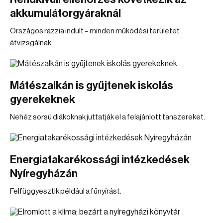
akkumulátorgyáraknál
Országos razzia indult – minden működési területet
átvizsgálnak.
Mátészalkán is gyűjtenek iskolás
gyerekeknek
Nehéz sorsú diákoknak juttatják el a felajánlott tanszereket.
Energiatakarékossági intézkedések
Nyíregyházán
Felfüggyesztik például a fűnyírást.