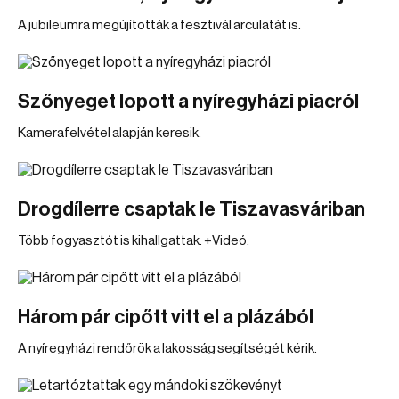
A jubileumra megújították a fesztivál arculatát is.
Szőnyeget lopott a nyíregyházi piacról
Kamerafelvétel alapján keresik.
Drogdílerre csaptak le Tiszavasváriban
Több fogyasztót is kihallgattak. +Videó.
Három pár cipőtt vitt el a plázából
A nyíregyházi rendőrök a lakosság segítségét kérik.