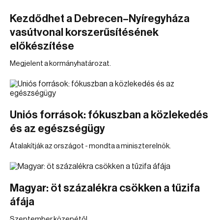
Kezdődhet a Debrecen–Nyíregyháza
vasútvonal korszerűsítésének
előkészítése
Megjelent a kormányhatározat.
Uniós források: fókuszban a közlekedés
és az egészségügy
Átalakítják az országot - mondta a miniszterelnök.
Magyar: öt százalékra csökken a tűzifa
áfája
Szeptember közepétől.