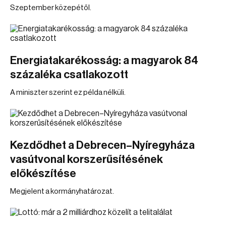
Szeptember közepétől.
Energiatakarékosság: a magyarok 84
százaléka csatlakozott
A miniszter szerint ez példa nélküli.
Kezdődhet a Debrecen–Nyíregyháza
vasútvonal korszerűsítésének
előkészítése
Megjelent a kormányhatározat.