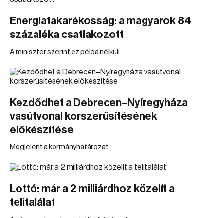
Energiatakarékosság: a magyarok 84
százaléka csatlakozott
A miniszter szerint ez példa nélküli.
Kezdődhet a Debrecen–Nyíregyháza
vasútvonal korszerűsítésének
előkészítése
Megjelent a kormányhatározat.
Lottó: már a 2 milliárdhoz közelít a
telitalálat