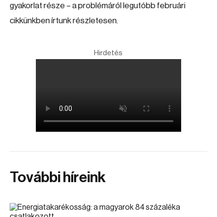
gyakorlat része – a problémáról legutóbb februári
cikkünkben írtunk részletesen.
Hirdetés
További híreink