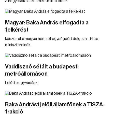
A négyesek csaknem kétmilliót érnek.
Magyar: Baka András elfogadta a
felkérést
készen áll a magyar nemzet egységéért dolgozni - írta a
miniszterelnök.
Vaddisznó sétált a budapesti
metróállomáson
Lelőtte egy vadász.
Baka Andrást jelöli államfőnek a TISZA-
frakció