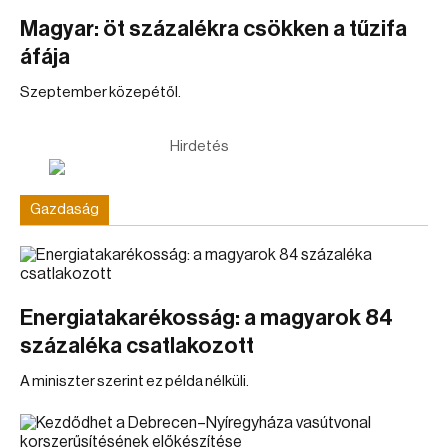
Magyar: öt százalékra csökken a tűzifa
áfája
Szeptember közepétől.
Hirdetés
Gazdaság
Energiatakarékosság: a magyarok 84
százaléka csatlakozott
A miniszter szerint ez példa nélküli.