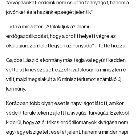
tarvágásokat, erdeink nem csupán faanyagot, hanem a
jövőnket és a hazánk épségét jelentik”
– írta a miniszter. „Átalakítjuk az állami
erdőgazdálkodást, hogy a profit helyett végre az
ökológiai szemlélet legyen az irányadó” – tette hozzá.
Gajdos László a kormány más tagjaival együtt kedden
vette át kinevezését, ezzel hivatalosan is miniszterré
vált, majd megalakult a 16 minisztériumot számláló új
kormány.
Korábban több olyan eset is napvilágot látott, amikor
védett területeken zajlott fakivágás, tarvágás. Ezekből
kiderül, hogy az értékes erdőállományok kivágása nem
egy-egy elszigetelt esetet jelent, hanem a mindennapi