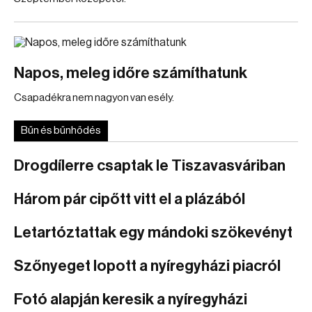
Napos, meleg időre számíthatunk
Csapadékra nem nagyon van esély.
Bűn és bűnhődés
Drogdílerre csaptak le Tiszavasváriban
Három pár cipőtt vitt el a plázából
Letartóztattak egy mándoki szökevényt
Szőnyeget lopott a nyíregyházi piacról
Fotó alapján keresik a nyíregyházi