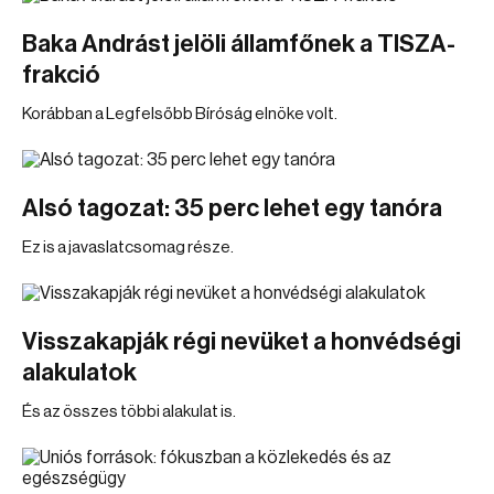
Baka Andrást jelöli államfőnek a TISZA-
frakció
Korábban a Legfelsőbb Bíróság elnöke volt.
Alsó tagozat: 35 perc lehet egy tanóra
Ez is a javaslatcsomag része.
Visszakapják régi nevüket a honvédségi
alakulatok
És az összes többi alakulat is.