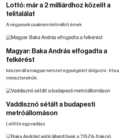
Lottó: már a 2 milliárdhoz közelít a
telitalálat
A négyesek csaknem kétmilliót érnek.
Magyar: Baka András elfogadta a
felkérést
készen áll a magyar nemzet egységéért dolgozni - írta a
miniszterelnök.
Vaddisznó sétált a budapesti
metróállomáson
Lelőtte egy vadász.