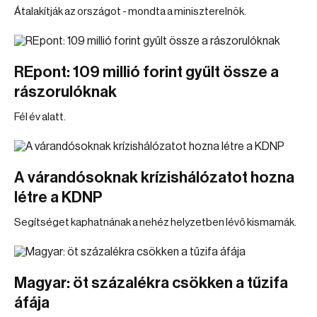
Átalakítják az országot - mondta a miniszterelnök.
REpont: 109 millió forint gyűlt össze a
rászorulóknak
Fél év alatt.
A várandósoknak krízishálózatot hozna
létre a KDNP
Segítséget kaphatnának a nehéz helyzetben lévő kismamák.
Magyar: öt százalékra csökken a tűzifa
áfája