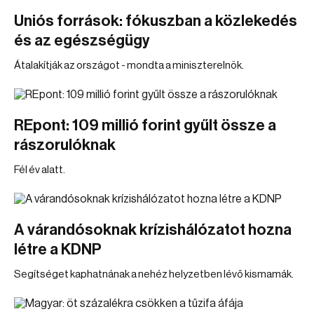
Uniós források: fókuszban a közlekedés
és az egészségügy
Átalakítják az országot - mondta a miniszterelnök.
REpont: 109 millió forint gyűlt össze a
rászorulóknak
Fél év alatt.
A várandósoknak krízishálózatot hozna
létre a KDNP
Segítséget kaphatnának a nehéz helyzetben lévő kismamák.