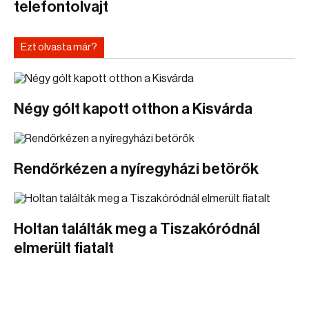
telefontolvajt
Ezt olvasta már?
Négy gólt kapott otthon a Kisvárda
Rendőrkézen a nyíregyházi betörők
Holtan találták meg a Tiszakóródnál
elmerült fiatalt