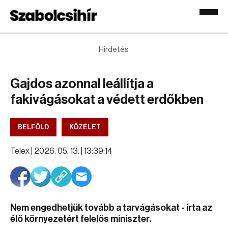
Hirdetés
Gajdos azonnal leállítja a
fakivágásokat a védett erdőkben
BELFÖLD
KÖZÉLET
Telex |
2026. 05. 13. | 13:39:14
Nem engedhetjük tovább a tarvágásokat - írta az
élő környezetért felelős miniszter.