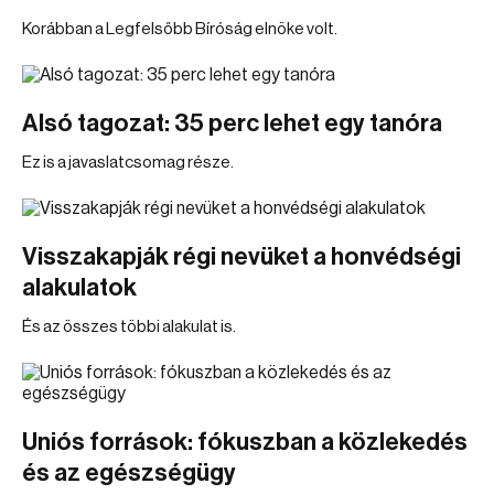
Korábban a Legfelsőbb Bíróság elnöke volt.
Alsó tagozat: 35 perc lehet egy tanóra
Ez is a javaslatcsomag része.
Visszakapják régi nevüket a honvédségi
alakulatok
És az összes többi alakulat is.
Uniós források: fókuszban a közlekedés
és az egészségügy