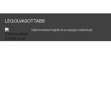
LEGOLVASOTTABB
Debrecenben fogták el az apagyi zsebtolvajt
Halálos baleset a 41-es főúton
700 megawattot spóroltak össze a magyarok
Fák égnek Tyukod és Nagyecsed között