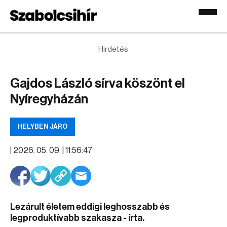
Hirdetés
Gajdos László sírva köszönt el
Nyíregyházán
HELYBEN JÁRÓ
|
2026. 05. 09. | 11:56:47
Lezárult életem eddigi leghosszabb és
legproduktívabb szakasza - írta.