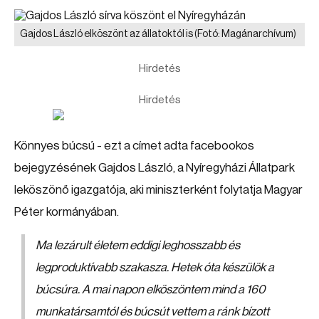
Gajdos László elköszönt az állatoktól is
(Fotó: Magánarchívum)
Hirdetés
Hirdetés
Könnyes búcsú - ezt a címet adta facebookos
bejegyzésének Gajdos László, a Nyíregyházi Állatpark
leköszönő igazgatója, aki miniszterként folytatja Magyar
Péter kormányában.
Ma lezárult életem eddigi leghosszabb és
legproduktívabb szakasza. Hetek óta készülök a
búcsúra. A mai napon elköszöntem mind a 160
munkatársamtól és búcsút vettem a ránk bízott