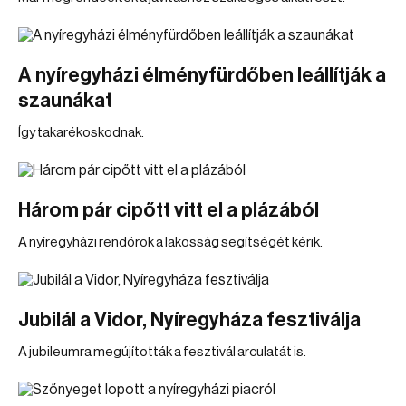
A nyíregyházi élményfürdőben leállítják a
szaunákat
Így takarékoskodnak.
Három pár cipőtt vitt el a plázából
A nyíregyházi rendőrök a lakosság segítségét kérik.
Jubilál a Vidor, Nyíregyháza fesztiválja
A jubileumra megújították a fesztivál arculatát is.