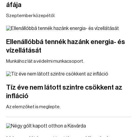
áfája
Szeptember közepétől.
Ellenállóbbá tennék hazánk energia- és
vízellátását
Munkához lát a védelmi munkacsoport.
Tíz éve nem látott szintre csökkent az
infláció
Az elemzőket is meglepte.