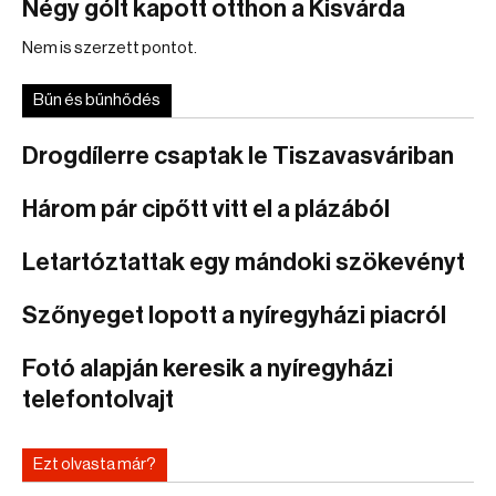
Négy gólt kapott otthon a Kisvárda
Nem is szerzett pontot.
Bűn és bűnhődés
Drogdílerre csaptak le Tiszavasváriban
Három pár cipőtt vitt el a plázából
Letartóztattak egy mándoki szökevényt
Szőnyeget lopott a nyíregyházi piacról
Fotó alapján keresik a nyíregyházi
telefontolvajt
Ezt olvasta már?