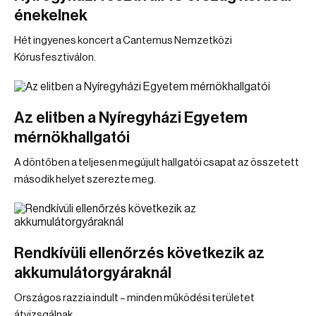
énekelnek
Hét ingyenes koncert a Cantemus Nemzetközi
Kórusfesztiválon.
Az elitben a Nyíregyházi Egyetem
mérnökhallgatói
A döntőben a teljesen megújult hallgatói csapat az összetett
második helyet szerezte meg.
Rendkívüli ellenőrzés következik az
akkumulátorgyáraknál
Országos razzia indult – minden működési területet
átvizsgálnak.