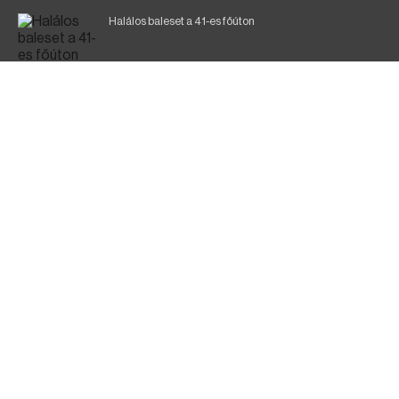
Halálos baleset a 41-es főúton
700 megawattot spóroltak össze a magyarok
Fák égnek Tyukod és Nagyecsed között
Magyar Péter: nemzeti összefogásra van szükség
Fürdőző után kutatnak Tiszakóródnál