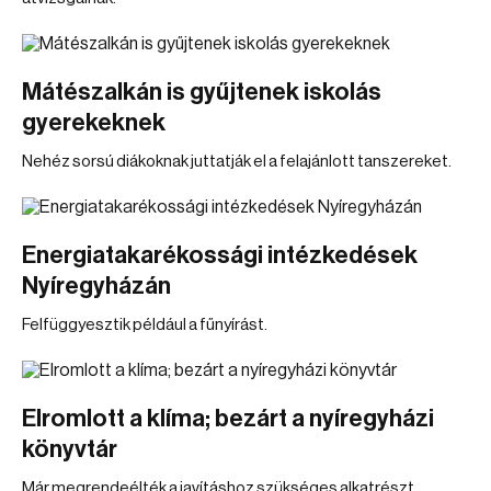
Mátészalkán is gyűjtenek iskolás
gyerekeknek
Nehéz sorsú diákoknak juttatják el a felajánlott tanszereket.
Energiatakarékossági intézkedések
Nyíregyházán
Felfüggyesztik például a fűnyírást.
Elromlott a klíma; bezárt a nyíregyházi
könyvtár
Már megrendeélték a javításhoz szükséges alkatrészt.