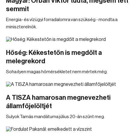
Magyar: Orbán Viktor tudta, mégsem tett
semmit
Energia- és vízügyi forradalomra van szükség - mondta a
miniszterelnök.
Hőség: Kékestetőn is megdőlt a
melegrekord
Soha ilyen magas hőmérsékletet nem mértek még.
A TISZA hamarosan megnevezheti
államfőjelöltjét
Sulyok Tamás mandátuma július 20-án szűnt meg.