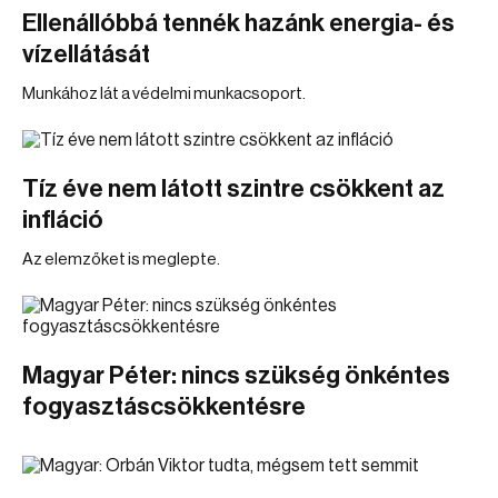
Ellenállóbbá tennék hazánk energia- és
vízellátását
Munkához lát a védelmi munkacsoport.
Tíz éve nem látott szintre csökkent az
infláció
Az elemzőket is meglepte.
Magyar Péter: nincs szükség önkéntes
fogyasztáscsökkentésre