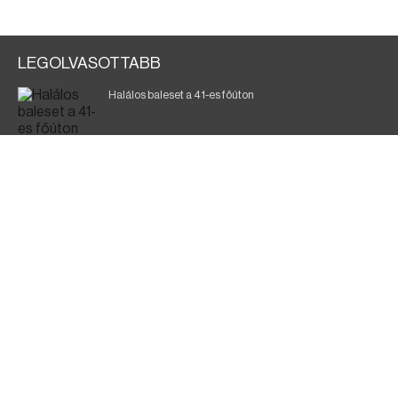
LEGOLVASOTTABB
Halálos baleset a 41-es főúton
Magyar Péter: ülésezett a Kormányzati Védelmi
Munkacsoport
A vasúti teherszállítást korlátozzák
Fák égnek Tyukod és Nagyecsed között