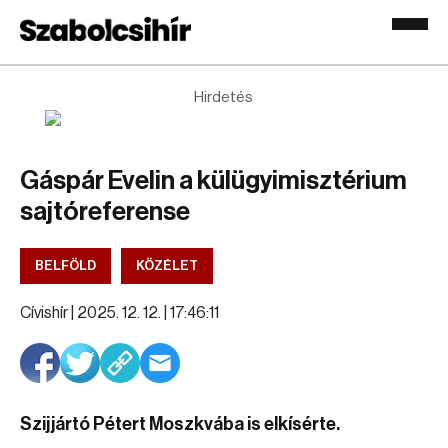
Hirdetés
Gáspár Evelin a külügyimisztérium
sajtóreferense
BELFÖLD
KÖZÉLET
Cívishír |
2025. 12. 12. | 17:46:11
Szijjártó Pétert Moszkvába is elkísérte.