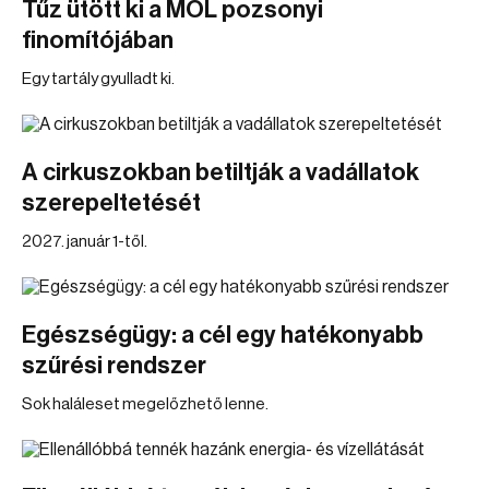
Tűz ütött ki a MOL pozsonyi
finomítójában
Egy tartály gyulladt ki.
A cirkuszokban betiltják a vadállatok
szerepeltetését
2027. január 1-től.
Egészségügy: a cél egy hatékonyabb
szűrési rendszer
Sok haláleset megelőzhető lenne.