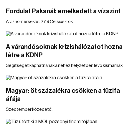
Fordulat Paksnál: emelkedett a vízszint
A vízhőmérséklet 27,9 Celsius-fok.
A várandósoknak krízishálózatot hozna
létre a KDNP
Segítséget kaphatnának a nehéz helyzetben lévő kismamák.
Magyar: öt százalékra csökken a tűzifa
áfája
Szeptember közepétől.