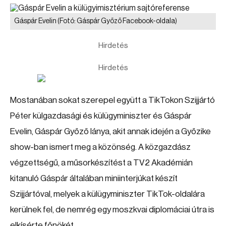
Gáspár Evelin
(Fotó: Gáspár Győző Facebook-oldala)
Hirdetés
Hirdetés
Mostanában sokat szerepel együtt a TikTokon Szijjártó
Péter külgazdasági és külügyminiszter és Gáspár
Evelin, Gáspár Győző lánya, akit annak idején a Győzike
show-ban ismert meg a közönség. A közgazdász
végzettségű, a műsorkészítést a TV2 Akadémián
kitanuló Gáspár általában miniinterjúkat készít
Szijjártóval, melyek a külügyminiszter TikTok-oldalára
kerülnek fel, de nemrég egy moszkvai diplomáciai útra is
elkísérte főnökét.