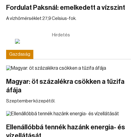
Fordulat Paksnál: emelkedett a vízszint
A vízhőmérséklet 27,9 Celsius-fok.
Hirdetés
Gazdaság
Magyar: öt százalékra csökken a tűzifa
áfája
Szeptember közepétől.
Ellenállóbbá tennék hazánk energia- és
vízellátását