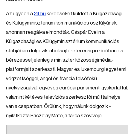
Az ügyben a
24.hu
kérdéseket küldött a Külgazdasági
és Külügyminisztérium kommunikációs osztályának,
ahonnan reagálva elmondták: Gáspár Evelin a
Külgazdasági és Külügyminisztérium kommunikációs
stábjában dolgozik, ahol sajtóreferensi pozícióban és
bérezéssel jelenleg a miniszter közösségimédia-
platformjait szerkeszti. Magyar és luxemburgi egyetemi
végzettséggel, angol és francia felsőfokú
nyelvvizsgával, egyéves európai parlamenti gyakorlattal,
valamint kétéves televíziós szerkesztői múlttal helye
van a csapatban. Örülünk, hogy nálunk dolgozik –
nyilatkozta Paczolay Máté, a tárca szóvivője.