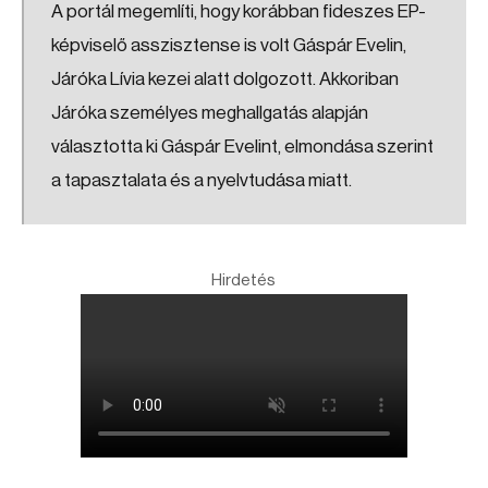
A portál megemlíti, hogy korábban fideszes EP-
képviselő asszisztense is volt Gáspár Evelin,
Járóka Lívia kezei alatt dolgozott. Akkoriban
Járóka személyes meghallgatás alapján
választotta ki Gáspár Evelint, elmondása szerint
a tapasztalata és a nyelvtudása miatt.
Hirdetés