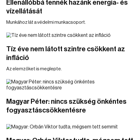
Ellenállóbbá tennék hazánk energia- és
vízellátását
Munkához lát a védelmi munkacsoport.
Tíz éve nem látott szintre csökkent az
infláció
Az elemzőket is meglepte.
Magyar Péter: nincs szükség önkéntes
fogyasztáscsökkentésre