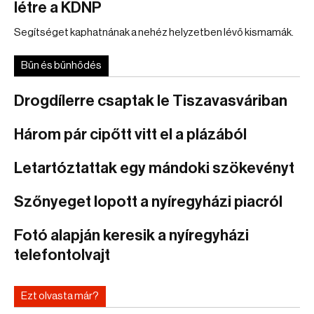
létre a KDNP
Segítséget kaphatnának a nehéz helyzetben lévő kismamák.
Bűn és bűnhődés
Drogdílerre csaptak le Tiszavasváriban
Három pár cipőtt vitt el a plázából
Letartóztattak egy mándoki szökevényt
Szőnyeget lopott a nyíregyházi piacról
Fotó alapján keresik a nyíregyházi
telefontolvajt
Ezt olvasta már?