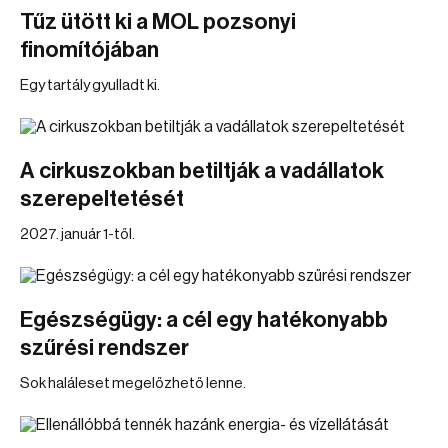
Tűz ütött ki a MOL pozsonyi
finomítójában
Egy tartály gyulladt ki.
A cirkuszokban betiltják a vadállatok
szerepeltetését
2027. január 1-től.
Egészségügy: a cél egy hatékonyabb
szűrési rendszer
Sok haláleset megelőzhető lenne.