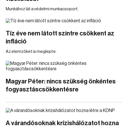
Munkához lát a védelmi munkacsoport.
Tíz éve nem látott szintre csökkent az
infláció
Az elemzőket is meglepte.
Magyar Péter: nincs szükség önkéntes
fogyasztáscsökkentésre
A várandósoknak krízishálózatot hozna