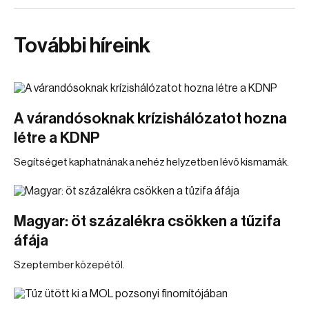
További híreink
A várandósoknak krízishálózatot hozna
létre a KDNP
Segítséget kaphatnának a nehéz helyzetben lévő kismamák.
Magyar: öt százalékra csökken a tűzifa
áfája
Szeptember közepétől.