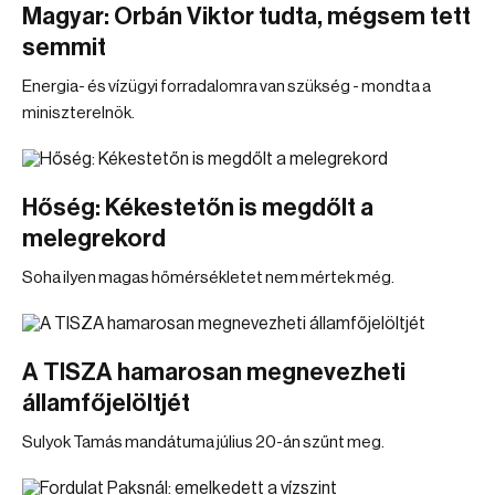
Magyar: Orbán Viktor tudta, mégsem tett
semmit
Energia- és vízügyi forradalomra van szükség - mondta a
miniszterelnök.
Hőség: Kékestetőn is megdőlt a
melegrekord
Soha ilyen magas hőmérsékletet nem mértek még.
A TISZA hamarosan megnevezheti
államfőjelöltjét
Sulyok Tamás mandátuma július 20-án szűnt meg.