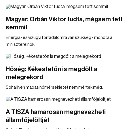
Magyar: Orbán Viktor tudta, mégsem tett
semmit
Energia- és vízügyi forradalomra van szükség - mondta a
miniszterelnök.
Hőség: Kékestetőn is megdőlt a
melegrekord
Soha ilyen magas hőmérsékletet nem mértek még.
A TISZA hamarosan megnevezheti
államfőjelöltjét