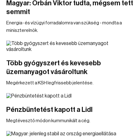
Magyar: Orbán Viktor tudta, mégsem tett
semmit
Energia- és vízügyi forradalomra van szükség - mondta a
miniszterelnök.
Több gyógyszert és kevesebb
üzemanyagot vásároltunk
Megérkezett a KSH legfrissebb jelentése.
Pénzbüntetést kapott a Lidl
Megtévesztő módon kummunikált a cég.