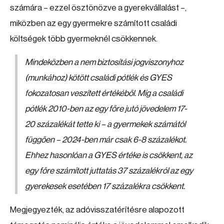
számára – ezzel ösztönözve a gyerekvállalást –,
miközben az egy gyermekre számított családi
költségek több gyermeknél csökkennek.
Mindeközben a nem biztosítási jogviszonyhoz
(munkához) kötött családi pótlék és GYES
fokozatosan veszített értékéből. Míg a családi
pótlék 2010-ben az egy főre jutó jövedelem 17-
20 százalékát tette ki – a gyermekek számától
függően – 2024-ben már csak 6-8 százalékot.
Ehhez hasonlóan a GYES értéke is csökkent, az
egy főre számított juttatás 37 százalékról az egy
gyerekesek esetében 17 százalékra csökkent.
Megjegyezték, az adóvisszatérítésre alapozott