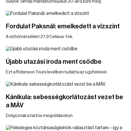
Sulyok Tamás mandátuma július 20-án szűnt meg.
Fordulat Paksnál: emelkedett a vízszint
A vízhőmérséklet 27,9 Celsius-fok.
Újabb utazási iroda ment csődbe
Ezt a Robinson Tours levélben tudatta az ügyfeleivel.
Kánikula: sebességkorlátozást vezet be
a MÁV
Dolgoznak a tartós megoldásokon.