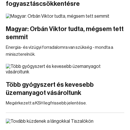
fogyasztáscsökkentésre
Magyar: Orbán Viktor tudta, mégsem tett
semmit
Energia- és vízügyi forradalomra van szükség - mondta a
miniszterelnök.
Több gyógyszert és kevesebb
üzemanyagot vásároltunk
Megérkezett a KSH legfrissebb jelentése.