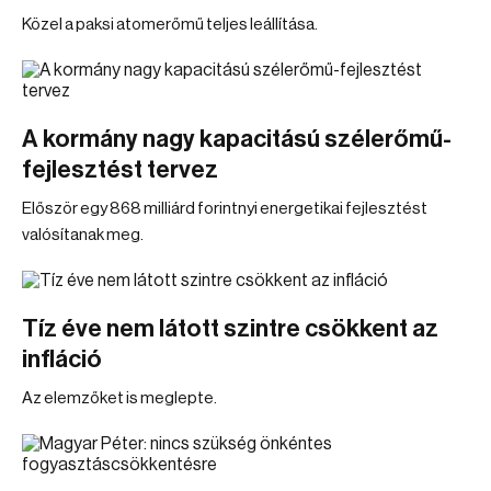
Közel a paksi atomerőmű teljes leállítása.
A kormány nagy kapacitású szélerőmű-
fejlesztést tervez
Először egy 868 milliárd forintnyi energetikai fejlesztést
valósítanak meg.
Tíz éve nem látott szintre csökkent az
infláció
Az elemzőket is meglepte.