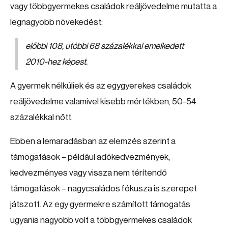
vagy többgyermekes családok reáljövedelme mutatta a
legnagyobb növekedést:
előbbi 108, utóbbi 68 százalékkal emelkedett
2010-hez képest.
A gyermek nélküliek és az egygyerekes családok
reáljövedelme valamivel kisebb mértékben, 50-54
százalékkal nőtt.
Ebben a lemaradásban az elemzés szerint a
támogatások – például adókedvezmények,
kedvezményes vagy vissza nem térítendő
támogatások – nagycsaládos fókusza is szerepet
játszott. Az egy gyermekre számított támogatás
ugyanis nagyobb volt a többgyermekes családok