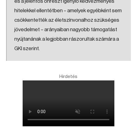
és a jelentős önrészt igénylő kedvezményes
hitelekkel ellentétben – amelyek egyébként sem
csökkentették az életszínvonalhoz szükséges
jövedelmet – arányaiban nagyobb támogatást
nyújtanának a legjobban rászorultak számára a
GKI szerint.
Hirdetés