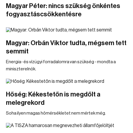
Magyar Péter: nincs szükség önkéntes
fogyasztáscsökkentésre
Magyar: Orbán Viktor tudta, mégsem tett
semmit
Energia- és vízügyi forradalomra van szükség - mondta a
miniszterelnök.
Hőség: Kékestetőn is megdőlt a
melegrekord
Soha ilyen magas hőmérsékletet nem mértek még.