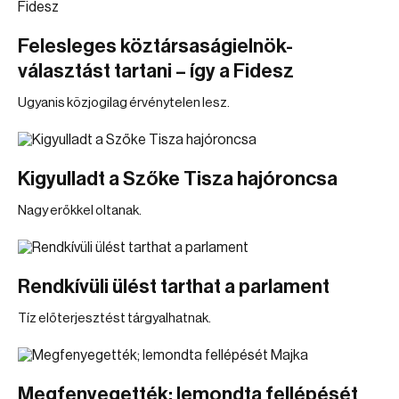
Felesleges köztársaságielnök-
választást tartani – így a Fidesz
Ugyanis közjogilag érvénytelen lesz.
Kigyulladt a Szőke Tisza hajóroncsa
Nagy erőkkel oltanak.
Rendkívüli ülést tarthat a parlament
Tíz előterjesztést tárgyalhatnak.
Megfenyegették; lemondta fellépését