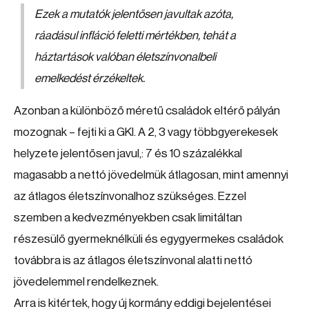
Ezek a mutatók jelentősen javultak azóta,
ráadásul infláció feletti mértékben, tehát a
háztartások valóban életszínvonalbeli
emelkedést érzékeltek.
Azonban a különböző méretű családok eltérő pályán
mozognak – fejti ki a GKI. A 2, 3 vagy többgyerekesek
helyzete jelentősen javul,: 7 és 10 százalékkal
magasabb a nettó jövedelmük átlagosan, mint amennyi
az átlagos életszínvonalhoz szükséges. Ezzel
szemben a kedvezményekben csak limitáltan
részesülő gyermeknélküli és egygyermekes családok
továbbra is az átlagos életszínvonal alatti nettó
jövedelemmel rendelkeznek.
Arra is kitértek, hogy új kormány eddigi bejelentései