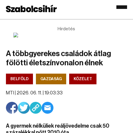
Hirdetés
A többgyerekes családok átlag
fölötti életszínvonalon élnek
BELFÖLD
GAZDASÁG
KÖZÉLET
MTI |
2026. 06. 11. | 19:03:33
A gyermek nélküliek reáljövedelme csak 50
százalékkal nőtt 2010 óta.