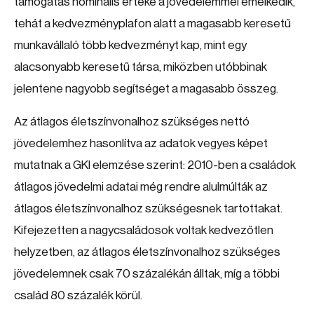
támogatás nominális értéke a jövedelemmel emelkedik,
tehát a kedvezményplafon alatt a magasabb keresetű
munkavállaló több kedvezményt kap, mint egy
alacsonyabb keresetű társa, miközben utóbbinak
jelentene nagyobb segítséget a magasabb összeg.
Az átlagos életszínvonalhoz szükséges nettó
jövedelemhez hasonlítva az adatok vegyes képet
mutatnak a GKI elemzése szerint: 2010-ben a családok
átlagos jövedelmi adatai még rendre alulmúlták az
átlagos életszínvonalhoz szükségesnek tartottakat.
Kifejezetten a nagycsaládosok voltak kedvezőtlen
helyzetben, az átlagos életszínvonalhoz szükséges
jövedelemnek csak 70 százalékán álltak, míg a többi
család 80 százalék körül.