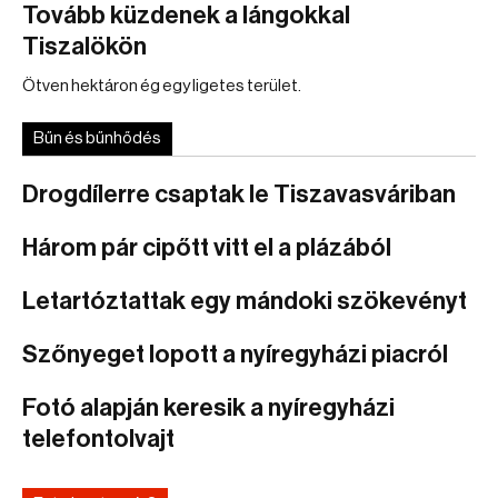
Tovább küzdenek a lángokkal
Tiszalökön
Ötven hektáron ég egy ligetes terület.
Bűn és bűnhődés
Drogdílerre csaptak le Tiszavasváriban
Három pár cipőtt vitt el a plázából
Letartóztattak egy mándoki szökevényt
Szőnyeget lopott a nyíregyházi piacról
Fotó alapján keresik a nyíregyházi
telefontolvajt