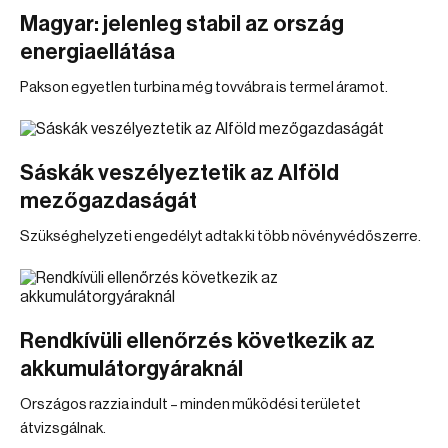
Magyar: jelenleg stabil az ország
energiaellátása
Pakson egyetlen turbina még tovvábra is termel áramot.
Sáskák veszélyeztetik az Alföld
mezőgazdaságát
Szükséghelyzeti engedélyt adtak ki több növényvédőszerre.
Rendkívüli ellenőrzés következik az
akkumulátorgyáraknál
Országos razzia indult – minden működési területet
átvizsgálnak.