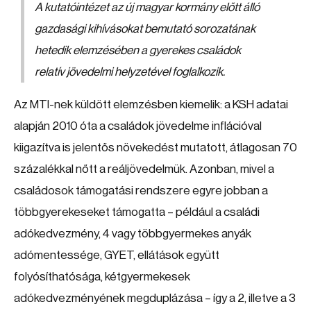
A kutatóintézet az új magyar kormány előtt álló
gazdasági kihívásokat bemutató sorozatának
hetedik elemzésében a gyerekes családok
relatív jövedelmi helyzetével foglalkozik.
Az MTI-nek küldött elemzésben kiemelik: a KSH adatai
alapján 2010 óta a családok jövedelme inflációval
kiigazítva is jelentős növekedést mutatott, átlagosan 70
százalékkal nőtt a reáljövedelmük. Azonban, mivel a
családosok támogatási rendszere egyre jobban a
többgyerekeseket támogatta – például a családi
adókedvezmény, 4 vagy többgyermekes anyák
adómentessége, GYET, ellátások együtt
folyósíthatósága, kétgyermekesek
adókedvezményének megduplázása – így a 2, illetve a 3