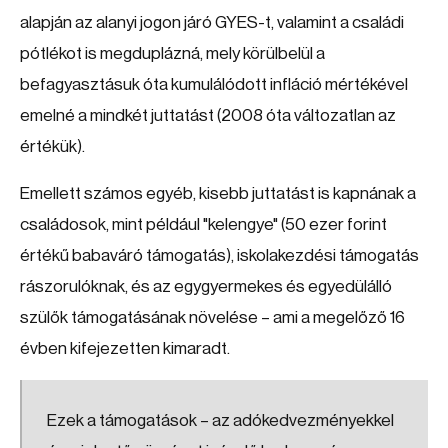
alapján az alanyi jogon járó GYES-t, valamint a családi
pótlékot is megduplázná, mely körülbelül a
befagyasztásuk óta kumulálódott infláció mértékével
emelné a mindkét juttatást (2008 óta változatlan az
értékük).
Emellett számos egyéb, kisebb juttatást is kapnának a
családosok, mint például "kelengye" (50 ezer forint
értékű babaváró támogatás), iskolakezdési támogatás
rászorulóknak, és az egygyermekes és egyedülálló
szülők támogatásának növelése – ami a megelőző 16
évben kifejezetten kimaradt.
Ezek a támogatások – az adókedvezményekkel