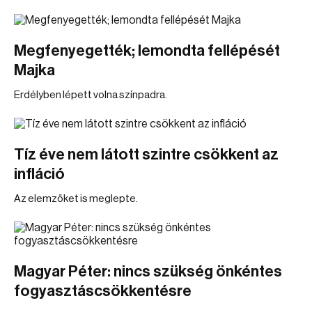
Megfenyegették; lemondta fellépését
Majka
Erdélyben lépett volna színpadra.
Tíz éve nem látott szintre csökkent az
infláció
Az elemzőket is meglepte.
Magyar Péter: nincs szükség önkéntes
fogyasztáscsökkentésre