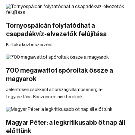
Tornyospálcán folytatódhat a
csapadékvíz-elvezetők felújítása
Kiírták a közbeszerzést.
700 megawattot spóroltak össze a
magyarok
Jelentősen csökkent az ország villamosenergia-
fogyasztása. Köszöni a miniszterelnök.
Magyar Péter: a legkritikusabb öt nap áll
előttünk