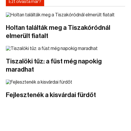
Ezt olvasta már?
Holtan találták meg a Tiszakóródnál
elmerült fiatalt
Tiszalöki tűz: a füst még napokig
maradhat
Fejlesztenék a kisvárdai fürdőt