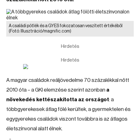
A családi pótlék és a GYES fokozatosan veszített értékéből
(Fotó: Illusztráció/magnific.com)
Hirdetés
Hirdetés
A magyar családok reáljövedelme 70 százalékkal nőtt
2010 óta – a GKI elemzése szerint azonban
a
növekedés kettészakította az országot
: a
többgyerekesek átlag fölé kerültek, a gyermektelen és
egygyerekes családok viszont továbbra is az átlagos
életszínvonal alatt élnek.