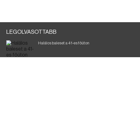
LEGOLVASOTTABB
Halálos baleset a 41-es főúton
Magyar Péter: ülésezett a Kormányzati Védelmi
Munkacsoport
A vasúti teherszállítást korlátozzák
Fák égnek Tyukod és Nagyecsed között