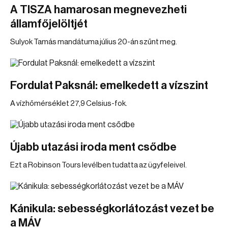
A TISZA hamarosan megnevezheti
államfőjelöltjét
Sulyok Tamás mandátuma július 20-án szűnt meg.
Fordulat Paksnál: emelkedett a vízszint
A vízhőmérséklet 27,9 Celsius-fok.
Újabb utazási iroda ment csődbe
Ezt a Robinson Tours levélben tudatta az ügyfeleivel.
Kánikula: sebességkorlátozást vezet be
a MÁV