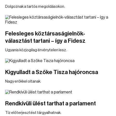
Dolgoznak a tartós megoldásokon.
Felesleges köztársaságielnök-
választást tartani – így a Fidesz
Ugyanis közjogilag érvénytelen lesz.
Kigyulladt a Szőke Tisza hajóroncsa
Nagy erőkkel oltanak.
Rendkívüli ülést tarthat a parlament
Tíz előterjesztést tárgyalhatnak.