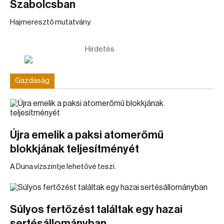
Szabolcsban
Hajmeresztő mutatvány.
Hirdetés
Gazdaság
Újra emelik a paksi atomerőmű
blokkjának teljesítményét
A Duna vízszintje lehetővé teszi.
Súlyos fertőzést találtak egy hazai
sertésállományban