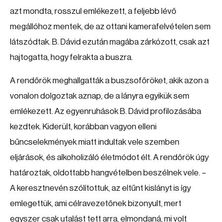
azt mondta, rosszul emlékezett, a feljebb lévő
megállóhoz mentek, de az ottani kamerafelvételen sem
látszódtak. B. Dávid ezután magába zárkózott, csak azt
hajtogatta, hogy felrakta a buszra.
A rendőrök meghallgatták a buszsofőröket, akik azon a
vonalon dolgoztak aznap, de a lányra egyikük sem
emlékezett. Az egyenruhások B. Dávid profilozásába
kezdtek. Kiderült, korábban vagyon elleni
bűncselekmények miatt indultak vele szemben
eljárások, és alkoholizáló életmódot élt. A rendőrök úgy
határoztak, oldottabb hangvételben beszélnek vele. –
A keresztnevén szólítottuk, az eltűnt kislányt is így
emlegettük, ami célravezetőnek bizonyult, mert
egyszer csak utalást tett arra, elmondaná, mi volt