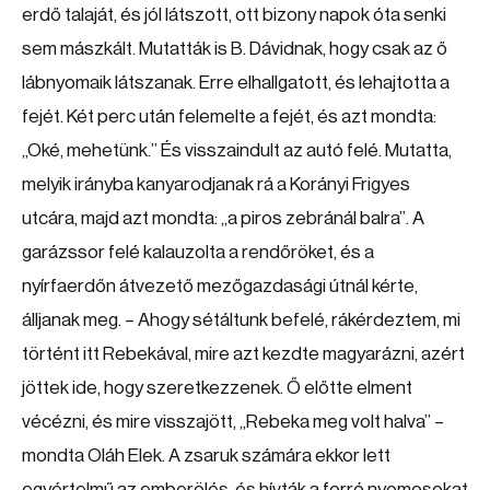
erdő talaját, és jól látszott, ott bizony napok óta senki
sem mászkált. Mutatták is B. Dávidnak, hogy csak az ő
lábnyomaik látszanak. Erre elhallgatott, és lehajtotta a
fejét. Két perc után felemelte a fejét, és azt mondta:
„Oké, mehetünk.” És visszaindult az autó felé. Mutatta,
melyik irányba kanyarodjanak rá a Korányi Frigyes
utcára, majd azt mondta: „a piros zebránál balra”. A
garázssor felé kalauzolta a rendőröket, és a
nyírfaerdőn átvezető mezőgazdasági útnál kérte,
álljanak meg. – Ahogy sétáltunk befelé, rákérdeztem, mi
történt itt Rebekával, mire azt kezdte magyarázni, azért
jöttek ide, hogy szeretkezzenek. Ő előtte elment
vécézni, és mire visszajött, „Rebeka meg volt halva” –
mondta Oláh Elek. A zsaruk számára ekkor lett
egyértelmű az emberölés, és hívták a forró nyomosokat