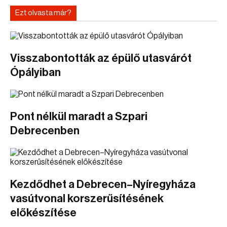
Ezt olvasta már?
Visszabontották az épülő utasvárót
Ópályiban
Pont nélkül maradt a Szpari
Debrecenben
Kezdődhet a Debrecen–Nyíregyháza
vasútvonal korszerűsítésének
előkészítése