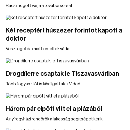
Rács mögött várja a további sorsát.
Két receptért húszezer forintot kapott a
doktor
Vesztegetés miatt emeltek vádat.
Drogdílerre csaptak le Tiszavasváriban
Több fogyasztót is kihallgattak. +Videó.
Három pár cipőtt vitt el a plázából
A nyíregyházi rendőrök a lakosság segítségét kérik.