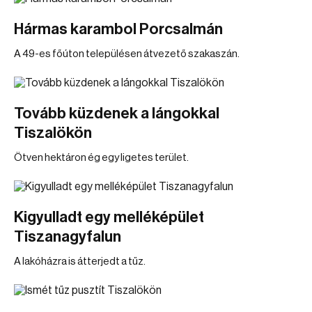
Hármas karambol Porcsalmán
A 49-es főúton településen átvezető szakaszán.
Tovább küzdenek a lángokkal
Tiszalökön
Ötven hektáron ég egy ligetes terület.
Kigyulladt egy melléképület
Tiszanagyfalun
A lakóházra is átterjedt a tűz.