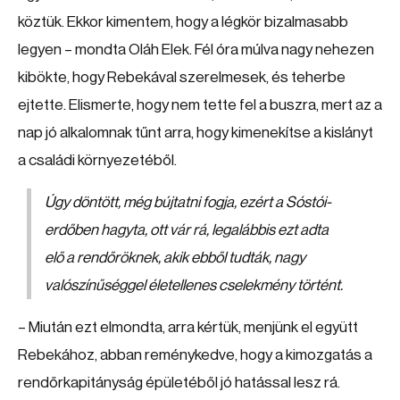
köztük. Ekkor kimentem, hogy a légkör bizalmasabb
legyen – mondta Oláh Elek. Fél óra múlva nagy nehezen
kibökte, hogy Rebekával szerelmesek, és teherbe
ejtette. Elismerte, hogy nem tette fel a buszra, mert az a
nap jó alkalomnak tűnt arra, hogy kimenekítse a kislányt
a családi környezetéből.
Úgy döntött, még bújtatni fogja, ezért a Sóstói-
erdőben hagyta, ott vár rá, legalábbis ezt adta
elő a rendőröknek, akik ebből tudták, nagy
valószínűséggel életellenes cselekmény történt.
– Miután ezt elmondta, arra kértük, menjünk el együtt
Rebekához, abban reménykedve, hogy a kimozgatás a
rendőrkapitányság épületéből jó hatással lesz rá.