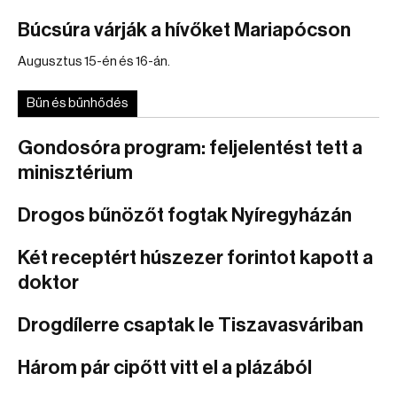
Búcsúra várják a hívőket Mariapócson
Augusztus 15-én és 16-án.
Bűn és bűnhődés
Gondosóra program: feljelentést tett a
minisztérium
Drogos bűnözőt fogtak Nyíregyházán
Két receptért húszezer forintot kapott a
doktor
Drogdílerre csaptak le Tiszavasváriban
Három pár cipőtt vitt el a plázából