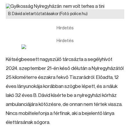
B. Dávid a letartóztatásakor
(Fotó: police.hu)
Hirdetés
Hirdetés
Kétségbeesett nagyszülő tárcsázta a segélyhívót
2024. szeptember 21-én késő délután a Nyíregyházától
25 kilométerre északra fekvő Tiszarádról. Előadta, 12
éves lányunokája korábban szögbe lépett, és a náluk
lakó 32 éves B. Dávid kísérte be a nyíregyházi kórház
ambulanciájára kötözésre, de onnan nem tértek vissza.
Nincs mobiltelefonja a férfinak, aki a bejelentő lánya
élettársának sógora.