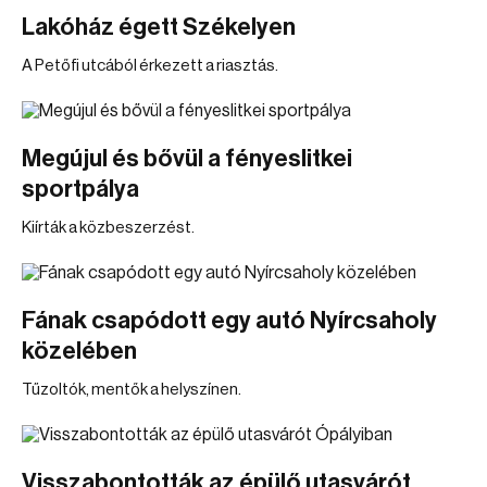
Lakóház égett Székelyen
A Petőfi utcából érkezett a riasztás.
Megújul és bővül a fényeslitkei
sportpálya
Kiírták a közbeszerzést.
Fának csapódott egy autó Nyírcsaholy
közelében
Tűzoltók, mentők a helyszínen.
Visszabontották az épülő utasvárót