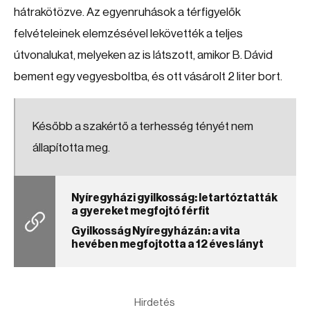
hátrakötözve. Az egyenruhások a térfigyelők
felvételeinek elemzésével lekövették a teljes
útvonalukat, melyeken az is látszott, amikor B. Dávid
bement egy vegyesboltba, és ott vásárolt 2 liter bort.
Később a szakértő a terhesség tényét nem
állapította meg.
Nyíregyházi gyilkosság: letartóztatták
a gyereket megfojtó férfit
Gyilkosság Nyíregyházán: a vita
hevében megfojtotta a 12 éves lányt
Hirdetés