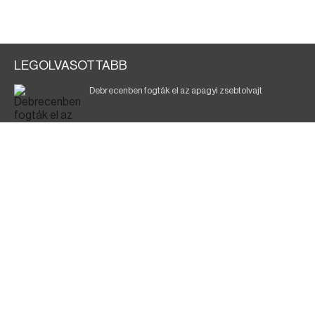
LEGOLVASOTTABB
Debrecenben fogták el az apagyi zsebtolvajt
Halálos baleset a 41-es főúton
700 megawattot spóroltak össze a magyarok
Fák égnek Tyukod és Nagyecsed között