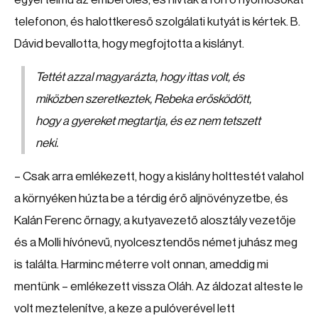
telefonon, és halottkereső szolgálati kutyát is kértek. B.
Dávid bevallotta, hogy megfojtotta a kislányt.
Tettét azzal magyarázta, hogy ittas volt, és
miközben szeretkeztek, Rebeka erősködött,
hogy a gyereket megtartja, és ez nem tetszett
neki.
– Csak arra emlékezett, hogy a kislány holttestét valahol
a környéken húzta be a térdig érő aljnövényzetbe, és
Kalán Ferenc őrnagy, a kutyavezető alosztály vezetője
és a Molli hívónevű, nyolcesztendős német juhász meg
is találta. Harminc méterre volt onnan, ameddig mi
mentünk – emlékezett vissza Oláh. Az áldozat alteste le
volt meztelenítve, a keze a pulóverével lett