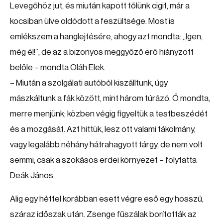
Levegőhöz jut, és miután kapott tőlünk cigit, már a
kocsiban ülve oldódott a feszültsége. Most is
emlékszem a hanglejtésére, ahogy azt mondta: „Igen,
még él!”, de az a bizonyos meggyőző erő hiányzott
belőle – mondta Oláh Elek.
– Miután a szolgálati autóból kiszálltunk, úgy
mászkáltunk a fák között, mint három túrázó. Ő mondta,
merre menjünk; közben végig figyeltük a testbeszédét
és a mozgását. Azt hittük, lesz ott valami tákolmány,
vagy legalább néhány hátrahagyott tárgy, de nem volt
semmi, csak a szokásos erdei környezet – folytatta
Deák János.
Alig egy héttel korábban esett végre eső egy hosszú,
száraz időszak után. Zsenge fűszálak borították az