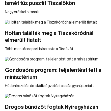
Ismét tűz pusztít Tiszalökön
Nagy erőkkel oltanak.
Holtan találták meg a Tiszakóródnál
elmerült fiatalt
Több mentőcsoport is kereste a fürdőzőt.
Gondosóra program: feljelentést tett a
minisztérium
Hűtlen kezelés és a költségvetési csalás gyanúja miatt.
Drogos bűnözőt fogtak Nyíregyházán