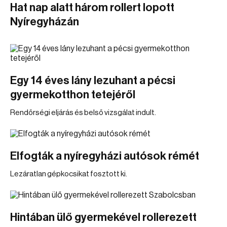
Hat nap alatt három rollert lopott
Nyíregyházán
Egy 14 éves lány lezuhant a pécsi
gyermekotthon tetejéről
Rendőrségi eljárás és belső vizsgálat indult.
Elfogták a nyíregyházi autósok rémét
Lezáratlan gépkocsikat fosztott ki.
Hintában ülő gyermekével rollerezett