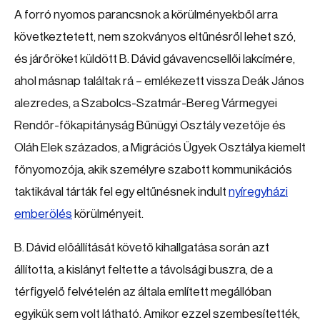
A forró nyomos parancsnok a körülményekből arra
következtetett, nem szokványos eltűnésről lehet szó,
és járőröket küldött B. Dávid gávavencsellői lakcímére,
ahol másnap találtak rá – emlékezett vissza Deák János
alezredes, a Szabolcs-Szatmár-Bereg Vármegyei
Rendőr-főkapitányság Bűnügyi Osztály vezetője és
Oláh Elek százados, a Migrációs Ügyek Osztálya kiemelt
főnyomozója, akik személyre szabott kommunikációs
taktikával tárták fel egy eltűnésnek indult
nyíregyházi
emberölés
körülményeit.
B. Dávid előállítását követő kihallgatása során azt
állította, a kislányt feltette a távolsági buszra, de a
térfigyelő felvételén az általa említett megállóban
egyikük sem volt látható. Amikor ezzel szembesítették,