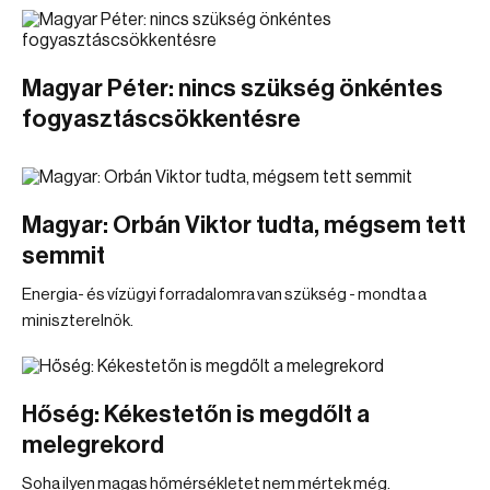
Magyar Péter: nincs szükség önkéntes
fogyasztáscsökkentésre
Magyar: Orbán Viktor tudta, mégsem tett
semmit
Energia- és vízügyi forradalomra van szükség - mondta a
miniszterelnök.
Hőség: Kékestetőn is megdőlt a
melegrekord
Soha ilyen magas hőmérsékletet nem mértek még.