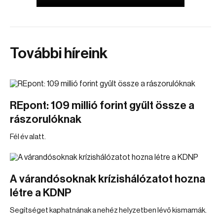
További híreink
REpont: 109 millió forint gyűlt össze a
rászorulóknak
Fél év alatt.
A várandósoknak krízishálózatot hozna
létre a KDNP
Segítséget kaphatnának a nehéz helyzetben lévő kismamák.