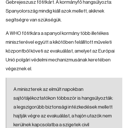
Gebrejeszusz főtitkárt. A kormányfő hangsúlyozta:
Spanyolország mindig kiáll azok mellett, akiknek
segítségre van szükségük.
A WHO főtitkára a spanyol kormány több illetékes
miniszterével együtt a kikötőben felállított műveleti
központból követi az evakuálást, amelyet az Európai
Unió polgári védelmi mechanizmusának keretében
végeznek el.
A miniszterek az elmúlt napokban
sajtótájékoztatókon többször is hangsúlyozták:
a legszigorúbb biztonsági intézkedések mellett
hajtják végre az evakuálást, a hajón utazók nem
kerülnek kapcsolatba a szigetek civil