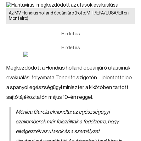
Az MV Hondius holland óceánjáró
(Fotó: MTI/EPA/LUSA/Elton
Monteiro)
Hirdetés
Hirdetés
Megkezdődött a Hondius holland óceánjáró utasainak
evakuálási folyamata Tenerife szigetén – jelentette be
a spanyol egészségügyi miniszter a kikötőben tartott
sajtótájékoztatón május 10-én reggel.
Mónica García elmondta: az egészségügyi
szakemberek már felszálltak a fedélzetre, hogy
elvégezzék az utasok és a személyzet