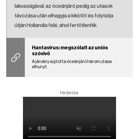
lakosságával, az óceánjáró pedig az utasok
távozása után elhagyja a kikötőt és folytatja
útján Hollandia felé, ahol fertőtlenítik.
Hantavírus: megszólalt az uniós
szóvivő
A járvány sújtotta óceánjáró három utasa
elhunyt.
Hirdetés