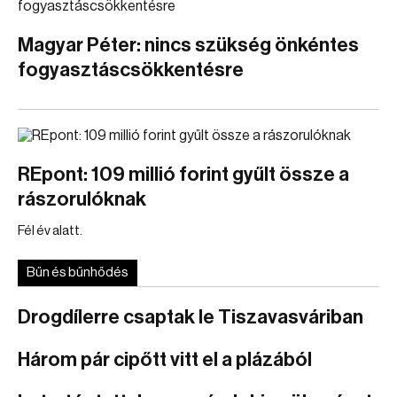
Magyar Péter: nincs szükség önkéntes
fogyasztáscsökkentésre
REpont: 109 millió forint gyűlt össze a
rászorulóknak
Fél év alatt.
Bűn és bűnhődés
Drogdílerre csaptak le Tiszavasváriban
Három pár cipőtt vitt el a plázából