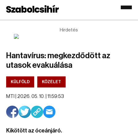
Hirdetés
Hantavírus: megkezdődött az
utasok evakuálása
KÜLFÖLD
KÖZÉLET
MTI |
2026. 05. 10. | 11:59:53
Kikötött az óceánjáró.