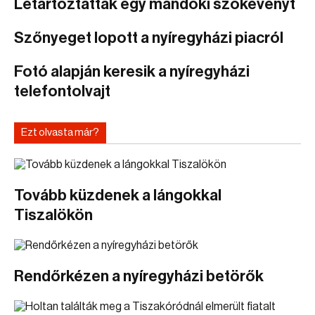
Letartóztattak egy mándoki szökevényt
Szőnyeget lopott a nyíregyházi piacról
Fotó alapján keresik a nyíregyházi
telefontolvajt
Ezt olvasta már?
Tovább küzdenek a lángokkal
Tiszalökön
Rendőrkézen a nyíregyházi betörők