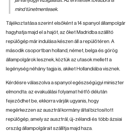
járványügyi vizsgálatát. Az érintettek továbbra is
mind tünetmentesek.
Tájékoztatása szerint elsőként a 14 spanyol állampolgár
hagyhatja majd el a hajót, az őket Madridba szállító
repülőgép már indulása készen áll a repülőtéren. A
második csoportban holland, német, belga és görög
állampolgárok lesznek, köztük az utasok mellett a
legénység néhány tagja is, akiket Hollandiába visznek.
Kérdésre válaszolva a spanyol egészségügyi miniszter
elmondta: az evakuálási folyamat hétfő délután
fejeződhet be, ekkorra várják ugyanis, hogy
megérkezzen az ausztrál kormány által biztosított
repülőgép, amely az ausztrál, új-zélandi és több ázsiai
ország állampolgárait szállítja majd haza.