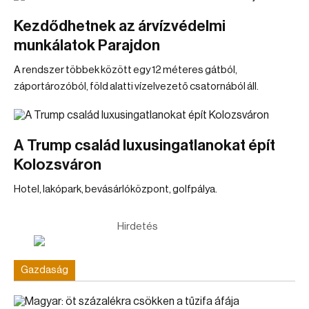
Kezdődhetnek az árvízvédelmi
munkálatok Parajdon
A rendszer többek között egy 12 méteres gátból,
záportározóból, föld alatti vízelvezető csatornából áll.
A Trump család luxusingatlanokat épít
Kolozsváron
Hotel, lakópark, bevásárlóközpont, golfpálya.
Hirdetés
Gazdaság