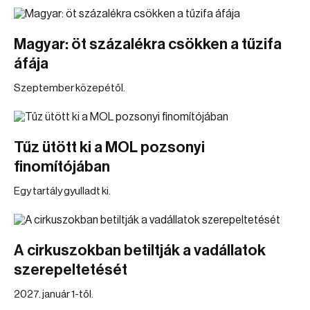
Magyar: öt százalékra csökken a tűzifa
áfája
Szeptember közepétől.
Tűz ütött ki a MOL pozsonyi
finomítójában
Egy tartály gyulladt ki.
A cirkuszokban betiltják a vadállatok
szerepeltetését
2027. január 1-től.