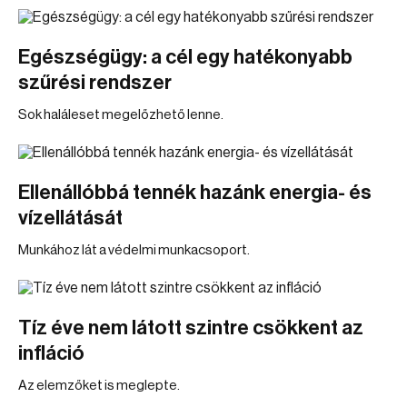
Egészségügy: a cél egy hatékonyabb
szűrési rendszer
Sok haláleset megelőzhető lenne.
Ellenállóbbá tennék hazánk energia- és
vízellátását
Munkához lát a védelmi munkacsoport.
Tíz éve nem látott szintre csökkent az
infláció
Az elemzőket is meglepte.