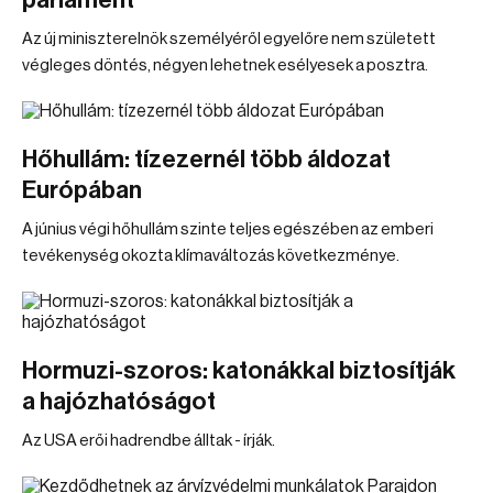
parlament
Az új miniszterelnök személyéről egyelőre nem született
végleges döntés, négyen lehetnek esélyesek a posztra.
Hőhullám: tízezernél több áldozat
Európában
A június végi hőhullám szinte teljes egészében az emberi
tevékenység okozta klímaváltozás következménye.
Hormuzi-szoros: katonákkal biztosítják
a hajózhatóságot
Az USA erői hadrendbe álltak - írják.