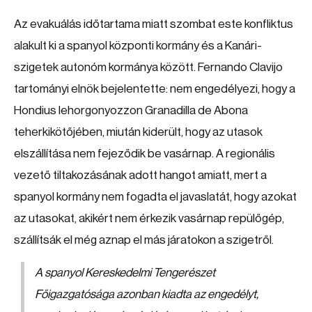
Az evakuálás időtartama miatt szombat este konfliktus
alakult ki a spanyol központi kormány és a Kanári-
szigetek autonóm kormánya között. Fernando Clavijo
tartományi elnök bejelentette: nem engedélyezi, hogy a
Hondius lehorgonyozzon Granadilla de Abona
teherkikötőjében, miután kiderült, hogy az utasok
elszállítása nem fejeződik be vasárnap. A regionális
vezető tiltakozásának adott hangot amiatt, mert a
spanyol kormány nem fogadta el javaslatát, hogy azokat
az utasokat, akikért nem érkezik vasárnap repülőgép,
szállítsák el még aznap el más járatokon a szigetről.
A spanyol Kereskedelmi Tengerészet
Főigazgatósága azonban kiadta az engedélyt,