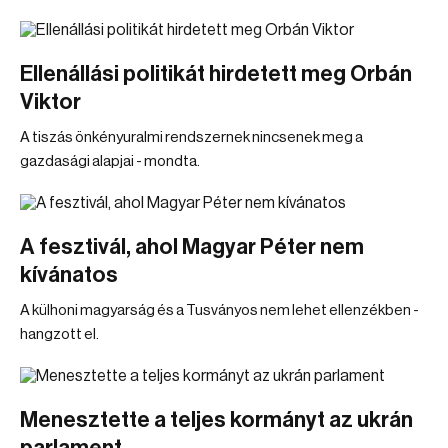
Ellenállási politikát hirdetett meg Orbán
Viktor
A tiszás önkényuralmi rendszernek nincsenek meg a
gazdasági alapjai - mondta.
A fesztivál, ahol Magyar Péter nem
kívánatos
A külhoni magyarság és a Tusványos nem lehet ellenzékben -
hangzott el.
Menesztette a teljes kormányt az ukrán