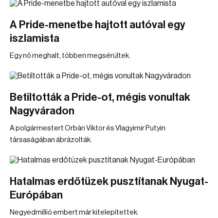
A Pride-menetbe hajtott autóval egy
iszlamista
Egy nő meghalt, többen megsérültek.
Betiltották a Pride-ot, mégis vonultak
Nagyváradon
A polgármestert Orbán Viktor és Vlagyimir Putyin
társaságában ábrázolták.
Hatalmas erdőtüzek pusztítanak Nyugat-
Európában
Negyedmillió embert már kitelepítettek.