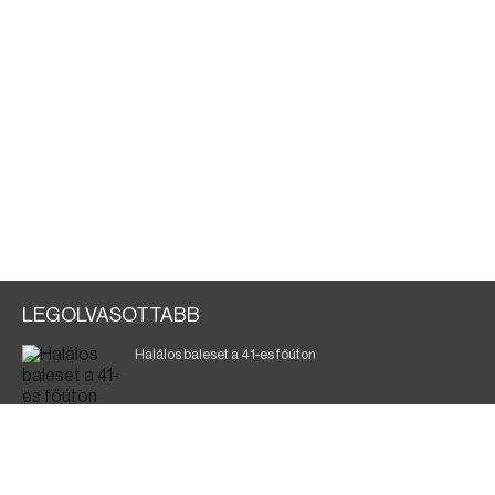
LEGOLVASOTTABB
Halálos baleset a 41-es főúton
Magyar Péter: ülésezett a Kormányzati Védelmi
Munkacsoport