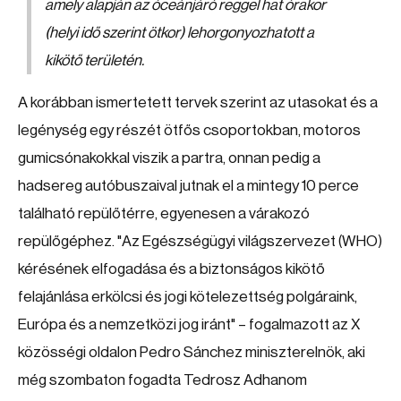
amely alapján az óceánjáró reggel hat órakor
(helyi idő szerint ötkor) lehorgonyozhatott a
kikötő területén.
A korábban ismertetett tervek szerint az utasokat és a
legénység egy részét ötfős csoportokban, motoros
gumicsónakokkal viszik a partra, onnan pedig a
hadsereg autóbuszaival jutnak el a mintegy 10 perce
található repülőtérre, egyenesen a várakozó
repülőgéphez. "Az Egészségügyi világszervezet (WHO)
kérésének elfogadása és a biztonságos kikötő
felajánlása erkölcsi és jogi kötelezettség polgáraink,
Európa és a nemzetközi jog iránt" – fogalmazott az X
közösségi oldalon Pedro Sánchez miniszterelnök, aki
még szombaton fogadta Tedrosz Adhanom