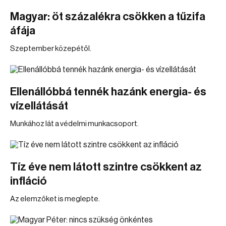
Magyar: öt százalékra csökken a tűzifa
áfája
Szeptember közepétől.
Ellenállóbbá tennék hazánk energia- és
vízellátását
Munkához lát a védelmi munkacsoport.
Tíz éve nem látott szintre csökkent az
infláció
Az elemzőket is meglepte.