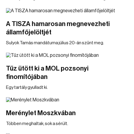
A TISZA hamarosan megnevezheti
államfőjelöltjét
Sulyok Tamás mandátuma július 20-án szűnt meg.
Tűz ütött ki a MOL pozsonyi
finomítójában
Egy tartály gyulladt ki.
Merénylet Moszkvában
Többen meghaltak; sok a sérült.