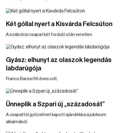
Két góllal nyert a Kisvárda Felcsúton
A szabolcsi csapat két forduló után veretlen.
Gyász: elhunyt az olaszok legendás
labdarúgója
Franco Baresi 66 éves volt.
Ünneplik a Szpari új „századosát”
A csapattól győzelmet kapott ajándékba a jubileum
alkalmából.