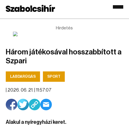
Hirdetés
Három játékosával hosszabbított a
Szpari
LABDARÚGÁS
SPORT
|
2026. 06. 21. | 11:57:07
Alakul a nyíregyházi keret.