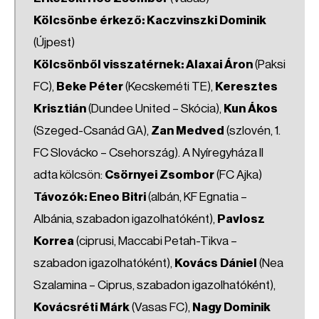
Kölcsönbe érkező:
Kaczvinszki Dominik
(Újpest)
Kölcsönből visszatérnek: Alaxai Áron
(Paksi
FC),
Beke Péter
(Kecskeméti TE),
Keresztes
Krisztián
(Dundee United – Skócia),
Kun Ákos
(Szeged-Csanád GA),
Zan Medved
(szlovén, 1.
FC Slovácko – Csehország). A Nyíregyháza II
adta kölcsön:
Csörnyei Zsombor
(FC Ajka)
T
ávozók: Eneo Bitri
(albán, KF Egnatia –
Albánia, szabadon igazolhatóként),
Pavlosz
Korrea
(ciprusi, Maccabi Petah-Tikva –
szabadon igazolhatóként),
Kovács Dániel
(Nea
Szalamina – Ciprus, szabadon igazolhatóként),
Kovácsréti Márk
(Vasas FC),
Nagy Dominik