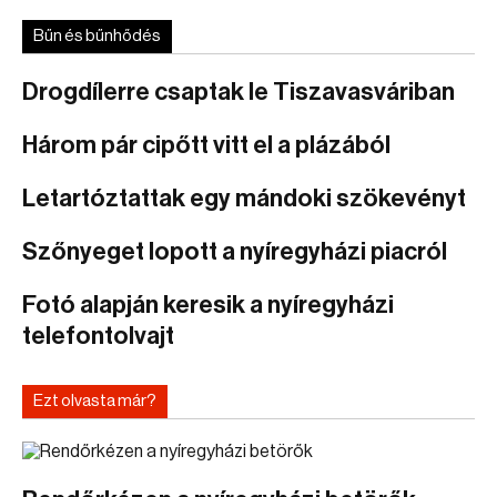
Bűn és bűnhődés
Drogdílerre csaptak le Tiszavasváriban
Három pár cipőtt vitt el a plázából
Letartóztattak egy mándoki szökevényt
Szőnyeget lopott a nyíregyházi piacról
Fotó alapján keresik a nyíregyházi
telefontolvajt
Ezt olvasta már?