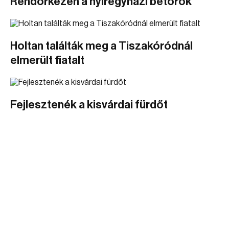
Rendőrkézen a nyíregyházi betörők
Holtan találták meg a Tiszakóródnál
elmerült fiatalt
Fejlesztenék a kisvárdai fürdőt