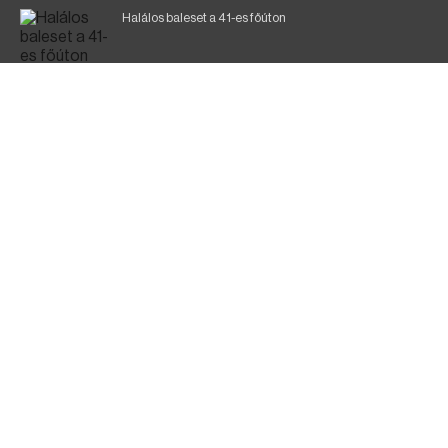
Halálos baleset a 41-es főúton
700 megawattot spóroltak össze a magyarok
Fák égnek Tyukod és Nagyecsed között
Magyar Péter: nemzeti összefogásra van szükség
Fürdőző után kutatnak Tiszakóródnál