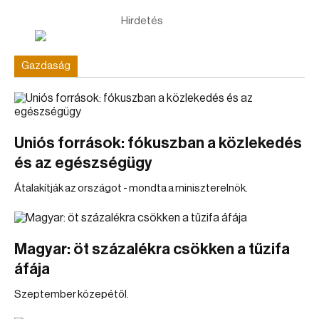
Hirdetés
Gazdaság
Uniós források: fókuszban a közlekedés
és az egészségügy
Átalakítják az országot - mondta a miniszterelnök.
Magyar: öt százalékra csökken a tűzifa
áfája
Szeptember közepétől.