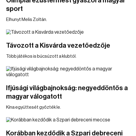
Olimpiai ezüstérmest gyászol a magyar
sport
Elhunyt Melis Zoltán.
Távozott a Kisvárda vezetőedzője
Több játékos is búcsúzott a klubtól.
Ifjúsági világbajnokság: negyeddöntős a
magyar válogatott
Kína együttesét győzték le.
Korábban kezdődik a Szpari debreceni