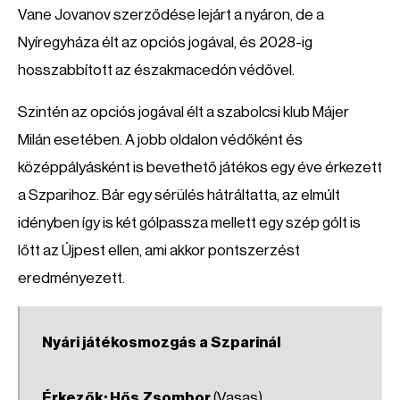
Vane Jovanov szerződése lejárt a nyáron, de a
Nyíregyháza élt az opciós jogával, és 2028-ig
hosszabbított az északmacedón védővel.
Szintén az opciós jogával élt a szabolcsi klub Májer
Milán esetében. A jobb oldalon védőként és
középpályásként is bevethető játékos egy éve érkezett
a Szparihoz. Bár egy sérülés hátráltatta, az elmúlt
idényben így is két gólpassza mellett egy szép gólt is
lőtt az Újpest ellen, ami akkor pontszerzést
eredményezett.
Nyári játékosmozgás a Szparinál
Érkezők:
Hős Zsombor
(Vasas)