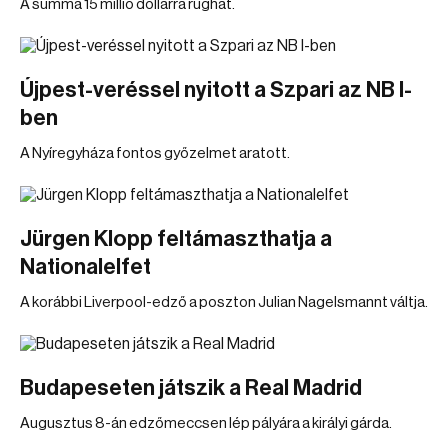
A summa 15 millió dollárra rúghat.
Újpest-veréssel nyitott a Szpari az NB I-
ben
A Nyíregyháza fontos győzelmet aratott.
Jürgen Klopp feltámaszthatja a
Nationalelfet
A korábbi Liverpool-edző a poszton Julian Nagelsmannt váltja.
Budapeseten játszik a Real Madrid
Augusztus 8-án edzőmeccsen lép pályára a királyi gárda.