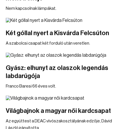
Nem kapcsolnak lámpákat.
Két góllal nyert a Kisvárda Felcsúton
A szabolcsi csapat két forduló után veretlen.
Gyász: elhunyt az olaszok legendás
labdarúgója
Franco Baresi 66 éves volt.
Világbajnok a magyar női kardcsapat
Az együttest a DEAC vívószakosztályának edzője, Dávid
László irányította.