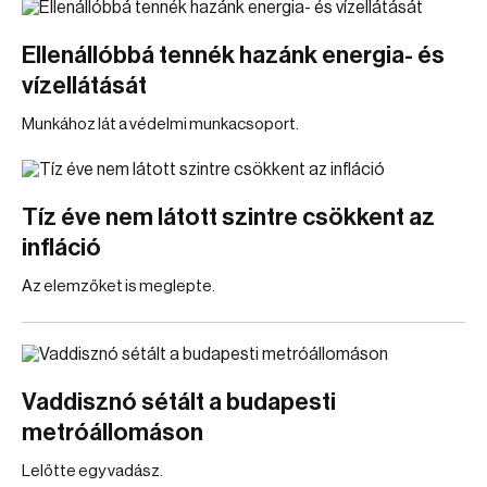
Ellenállóbbá tennék hazánk energia- és
vízellátását
Munkához lát a védelmi munkacsoport.
Tíz éve nem látott szintre csökkent az
infláció
Az elemzőket is meglepte.
Vaddisznó sétált a budapesti
metróállomáson
Lelőtte egy vadász.