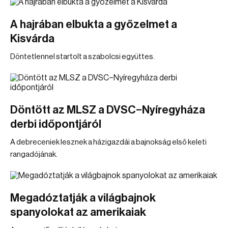
A hajrában elbukta a győzelmet a
Kisvárda
Döntetlennel startolt a szabolcsi együttes.
Döntött az MLSZ a DVSC–Nyíregyháza
derbi időpontjáról
A debreceniek lesznek a házigazdái a bajnokság első keleti
rangadójának.
Megadóztatják a világbajnok
spanyolokat az amerikaiak