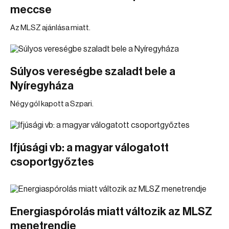
meccse
Az MLSZ ajánlása miatt.
Súlyos vereségbe szaladt bele a
Nyíregyháza
Négy gól kapott a Szpari.
Ifjúsági vb: a magyar válogatott
csoportgyőztes
Energiaspórolás miatt változik az MLSZ
menetrendje