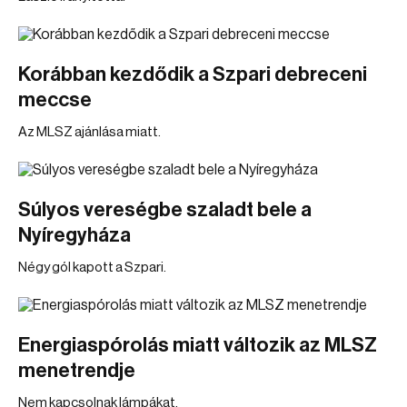
Korábban kezdődik a Szpari debreceni
meccse
Az MLSZ ajánlása miatt.
Súlyos vereségbe szaladt bele a
Nyíregyháza
Négy gól kapott a Szpari.
Energiaspórolás miatt változik az MLSZ
menetrendje
Nem kapcsolnak lámpákat.