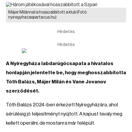
Májer Milánnal is hosszabbított a klub
(Fotó:
nyiregyhazaspartacus.hu)
Hirdetés
Hirdetés
A Nyíregyháza labdarúgócsapata a hivatalos
honlapján jelentette be, hogy meghosszabbította
Tóth Balázs, Májer Milán és Vane Jovanov
szerződését.
Tóth Balázs 2024-ben érkezett Nyíregyházára, ahol
sérülésig jó teljesítményt nyújtott. A kapust tavaly meg
kellett operálni, de mostanra már felépült.