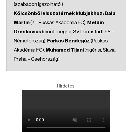
(szabadon igazolható,)
Kölcsönből visszatérnek klubjukhoz: Dala
Martin
(? – Puskás Akadémia FC),
Meldin
Dreskovics
(montenegrói, SV Darmstadt 98 –
Németország),
Farkas Bendegúz
(Puskás
Akadémia FC),
Muhamed Tijani
(nigériai, Slavia
Praha – Csehország)
Hirdetés