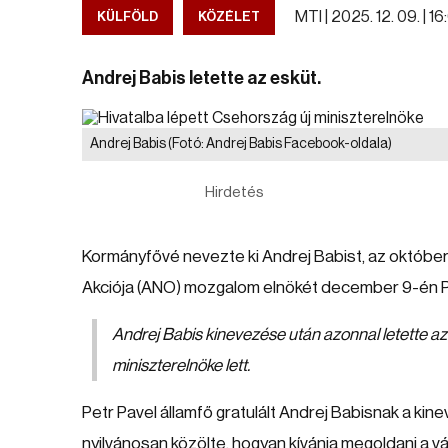
MTI |
2025. 12. 09. | 1
KÜLFÖLD
KÖZÉLET
Andrej Babis letette az esküt.
Andrej Babis
(Fotó: Andrej Babis Facebook-oldala)
Hirdetés
Kormányfővé nevezte ki Andrej Babist, az október
Akciója (ANO) mozgalom elnökét december 9-én Pr
Andrej Babis kinevezése után azonnal letette az 
miniszterelnöke lett.
Petr Pavel államfő gratulált Andrej Babisnak a ki
nyilvánosan közölte, hogyan kívánja megoldani a vál