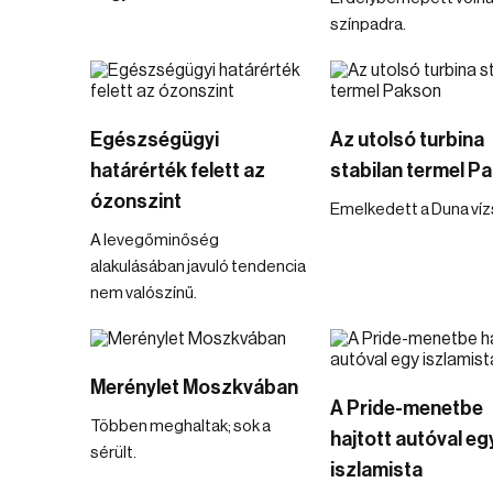
színpadra.
Egészségügyi
Az utolsó turbina
határérték felett az
stabilan termel P
ózonszint
Emelkedett a Duna vízs
A levegőminőség
alakulásában javuló tendencia
nem valószínű.
Merénylet Moszkvában
A Pride-menetbe
Többen meghaltak; sok a
hajtott autóval eg
sérült.
iszlamista