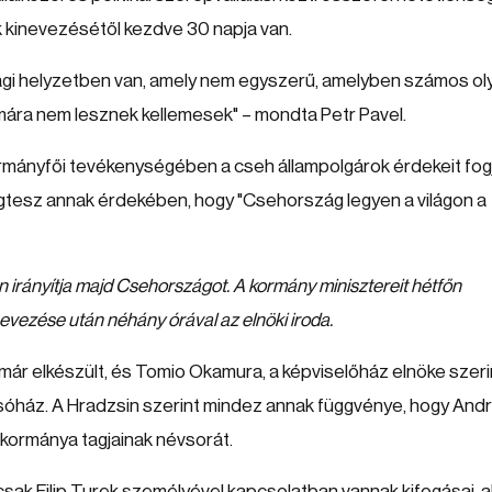
k kinevezésétől kezdve 30 napja van.
ági helyzetben van, amely nem egyszerű, amelyben számos ol
mára nem lesznek kellemesek" – mondta Petr Pavel.
ormányfői tevékenységében a cseh állampolgárok érdekeit fog
egtesz annak érdekében, hogy "Csehország legyen a világon a
lén irányítja majd Csehországot. A kormány minisztereit hétfőn
inevezése után néhány órával az elnöki iroda.
 már elkészült, és Tomio Okamura, a képviselőház elnöke szeri
lsóház. A Hradzsin szerint mindez annak függvénye, hogy Andr
 kormánya tagjainak névsorát.
s csak Filip Turek személyével kapcsolatban vannak kifogásai, ak