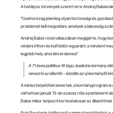
A hatályos törvények szerint erre Andrej Babisna
"Csehország jelenleg olyan biztonsági és gazdas
problémát kell megoldani, amelyek a lakosság szá
Andrej Babis rövid válaszában megígérte, hogy k
védeni itthon és külföldön egyaránt, s mindent m
legjobb hely, ahol élni érdemes".
A 71 éves politikus 16 tagú, koalíciós kormány é
nevezi ki az államfő – közölte az új kormányfő k
A miniszterjelöltek ismertek, a kormányprogram is
várhatóan január 13-án szavaz róla a parlamenti a
Babis mikor terjeszti be hivatalosan az államfőnek
Petr Pavel már találkozott a miniszterjelöltekkel, 