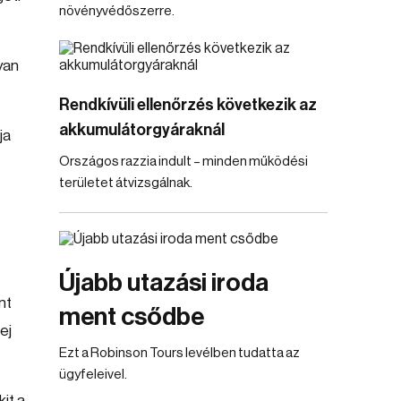
növényvédőszerre.
yan
Rendkívüli ellenőrzés következik az
akkumulátorgyáraknál
ja
Országos razzia indult – minden működési
területet átvizsgálnak.
Újabb utazási iroda
nt
ment csődbe
ej
Ezt a Robinson Tours levélben tudatta az
ügyfeleivel.
it a