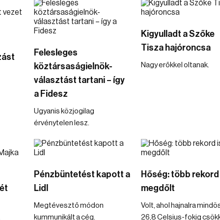
Kigyulladt a Szőke
Tisza hajóroncsa
Felesleges
zást
Nagy erőkkel oltanak.
köztársaságielnök-
választást tartani – így
a Fidesz
Ugyanis közjogilag
érvénytelen lesz.
Pénzbüntetést kapott a
Hőség: több rekord 
ét
Lidl
megdőlt
Megtévesztő módon
Volt, ahol hajnalra mind
kummunikált a cég.
26,8 Celsius-fokig csök
a