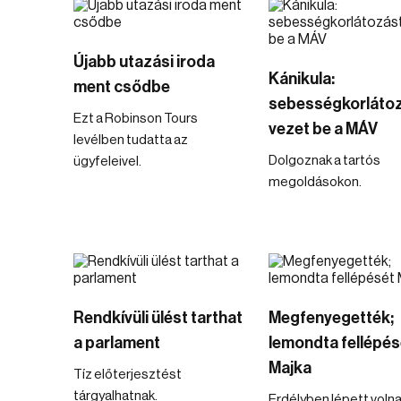
Újabb utazási iroda
Kánikula:
ment csődbe
sebességkorláto
Ezt a Robinson Tours
vezet be a MÁV
levélben tudatta az
Dolgoznak a tartós
ügyfeleivel.
megoldásokon.
Rendkívüli ülést tarthat
Megfenyegették;
a parlament
lemondta fellépés
Majka
Tíz előterjesztést
tárgyalhatnak.
Erdélyben lépett voln