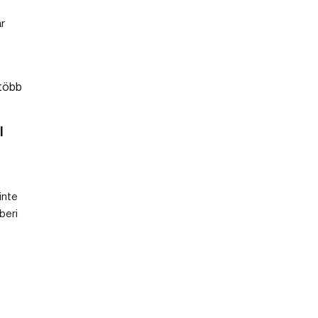
r
l
inte
beri