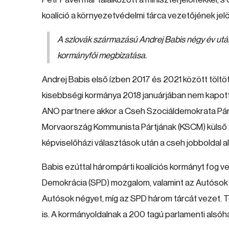
koalíció a környezetvédelmi tárca vezetőjének jelö
A szlovák származású Andrej Babis négy év után
kormányfői megbízatása.
Andrej Babis első ízben 2017 és 2021 között töltött
kisebbségi kormánya 2018 januárjában nem kapott 
ANO partnere akkor a Cseh Szociáldemokrata Párt
Morvaország Kommunista Pártjának (KSCM) külső 
képviselőházi választások után a cseh jobboldal al
Babis ezúttal hárompárti koalíciós kormányt fog v
Demokrácia (SPD) mozgalom, valamint az Autósok pá
Autósok négyet, míg az SPD három tárcát vezet.
is. A kormányoldalnak a 200 tagú parlamenti alsóh