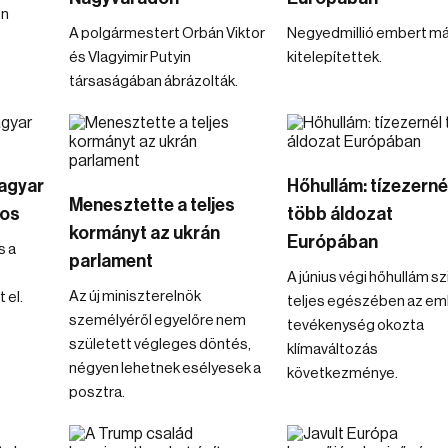
en
A polgármestert Orbán Viktor
Negyedmillió embert má
és Vlagyimir Putyin
kitelepítettek.
társaságában ábrázolták.
Magyar
Hőhullám: tízezerné
Menesztette a teljes
tos
több áldozat
kormányt az ukrán
Európában
s a
parlament
A június végi hőhullám sz
Az új miniszterelnök
 el.
teljes egészében az em
személyéről egyelőre nem
tevékenység okozta
született végleges döntés,
klímaváltozás
négyen lehetnek esélyesek a
következménye.
posztra.