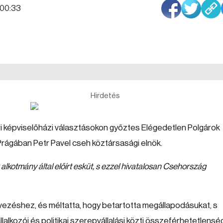
6:00:33
Hirdetés
i képviselőházi választásokon győztes Elégedetlen Polgárok
ágában Petr Pavel cseh köztársasági elnök.
alkotmány által előírt esküt, s ezzel hivatalosan Csehország
nevezéshez, és méltatta, hogy betartotta megállapodásukat, s
lalkozói és politikai szerepvállalási közti összeférhetetlensé