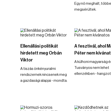
Egy nő meghalt, több
megsérültek.
Ellenállási politikát
A fesztivál, ahol 
hirdetett meg Orbán
Péter nem kívána
Viktor
A külhoni magyarság é
Tusványos nem lehet
A tiszás önkényuralmi
ellenzékben - hangzott
rendszernek nincsenek meg
a gazdasági alapjai - mondta.