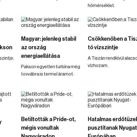
hőmérséklet.
Magyar: jelenleg stabil
Csökkenőben a Tis
akson
az ország
tó vízszintje
energiaellátása
zintje.
A Tiszán rendkívül alacs
vízhozam.
Pakson egyetlen turbina még
tovvábra is termel áramot.
Betiltották a Pride-ot,
Hatalmas erdőtüze
y
mégis vonultak
pusztítanak Nyugat
Nagyváradon
Európában