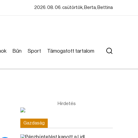
2026. 08. 06. csütörtök, Berta, Bettina
mok
Bűn
Sport
Támogatott tartalom
Hirdetés
Gazdaság