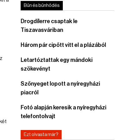
Bűn és bűnhődés
Drogdílerre csaptak le
Tiszavasváriban
Három pár cipőtt vitt el a plázából
az
Letartóztattak egy mándoki
szökevényt
Szőnyeget lopott a nyíregyházi
piacról
Fotó alapján keresik a nyíregyházi
telefontolvajt
két
Ezt olvasta már?