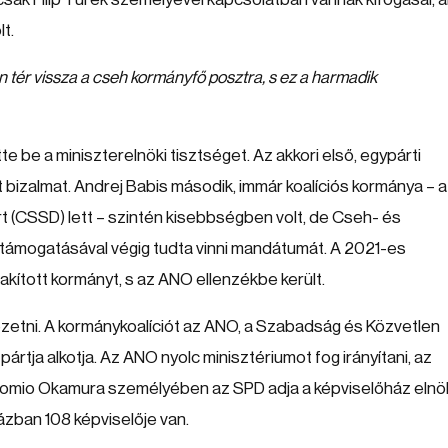
lt.
 tér vissza a cseh kormányfő posztra, s ez a harmadik
e be a miniszterelnöki tisztséget. Az akkori első, egypárti
bizalmat. Andrej Babis második, immár koalíciós kormánya – 
 (CSSD) lett – szintén kisebbségben volt, de Cseh- és
támogatásával végig tudta vinni mandátumát. A 2021-es
akított kormányt, s az ANO ellenzékbe került.
ezetni. A kormánykoalíciót az ANO, a Szabadság és Közvetlen
rtja alkotja. Az ANO nyolc minisztériumot fog irányítani, az
 Tomio Okamura személyében az SPD adja a képviselőház elnö
ázban 108 képviselője van.