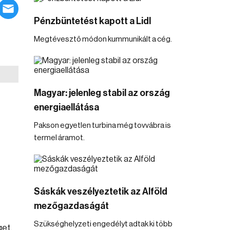
Pénzbüntetést kapott a Lidl
Megtévesztő módon kummunikált a cég.
Magyar: jelenleg stabil az ország
energiaellátása
Pakson egyetlen turbina még tovvábra is
termel áramot.
Sáskák veszélyeztetik az Alföld
mezőgazdaságát
Szükséghelyzeti engedélyt adtak ki több
get.