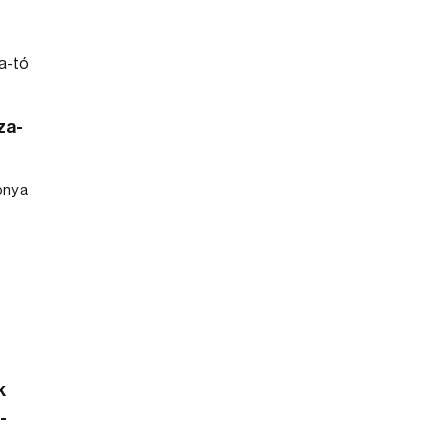
za-
ony a
k
-