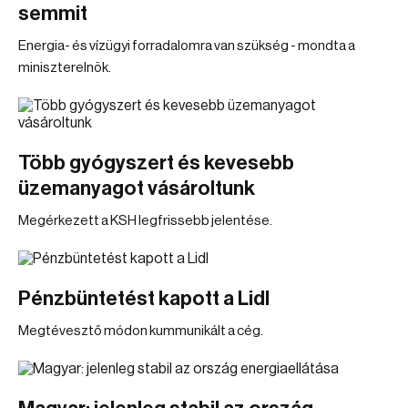
semmit
Energia- és vízügyi forradalomra van szükség - mondta a
miniszterelnök.
Több gyógyszert és kevesebb
üzemanyagot vásároltunk
Megérkezett a KSH legfrissebb jelentése.
Pénzbüntetést kapott a Lidl
Megtévesztő módon kummunikált a cég.