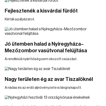
Fejlesztenék a kisvárdai fürdőt
Kiírták a pályázatot.
Jó ütemben halad a Nyíregyháza–
Mezőzombor vasútvonal felújítása
A rendkívüli nyári hőség sem okozott csúszást.
Nagy területen ég az avar Tiszalöknél
A nádas és az erdő aljnövényzete is lángra kapott.