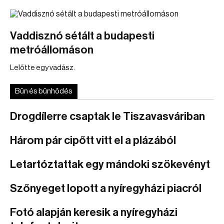
Vaddisznó sétált a budapesti
metróállomáson
Lelőtte egy vadász.
Bűn és bűnhődés
Drogdílerre csaptak le Tiszavasváriban
Három pár cipőtt vitt el a plázából
Letartóztattak egy mándoki szökevényt
Szőnyeget lopott a nyíregyházi piacról
Fotó alapján keresik a nyíregyházi