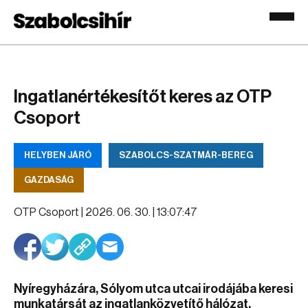
Ingatlanértékesítőt keres az OTP
Csoport
HELYBEN JÁRÓ
SZABOLCS-SZATMÁR-BEREG
GAZDASÁG
OTP Csoport |
2026. 06. 30. | 13:07:47
Nyíregyházára, Sólyom utca utcai irodájába keresi
munkatársát az ingatlanközvetítő hálózat.