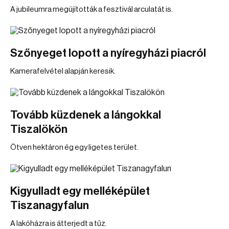
A jubileumra megújították a fesztivál arculatát is.
Szőnyeget lopott a nyíregyházi piacról
Kamerafelvétel alapján keresik.
Tovább küzdenek a lángokkal
Tiszalökön
Ötven hektáron ég egy ligetes terület.
Kigyulladt egy melléképület
Tiszanagyfalun
A lakóházra is átterjedt a tűz.