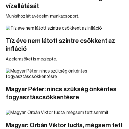
vízellátását
Munkához lát a védelmi munkacsoport.
Tíz éve nem látott szintre csökkent az
infláció
Az elemzőket is meglepte.
Magyar Péter: nincs szükség önkéntes
fogyasztáscsökkentésre
Magyar: Orbán Viktor tudta, mégsem tett