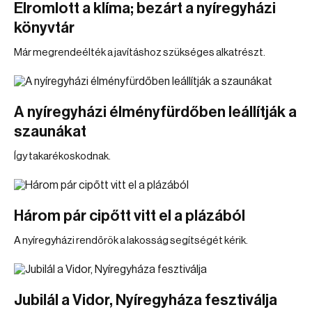
Elromlott a klíma; bezárt a nyíregyházi
könyvtár
Már megrendeélték a javításhoz szükséges alkatrészt.
A nyíregyházi élményfürdőben leállítják a
szaunákat
Így takarékoskodnak.
Három pár cipőtt vitt el a plázából
A nyíregyházi rendőrök a lakosság segítségét kérik.
Jubilál a Vidor, Nyíregyháza fesztiválja