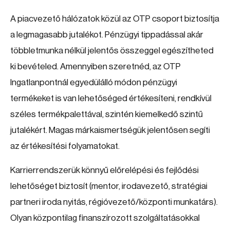
A piacvezető hálózatok közül az OTP csoport biztosítja
a legmagasabb jutalékot. Pénzügyi tippadással akár
többletmunka nélkül jelentős összeggel egészítheted
ki bevételed. Amennyiben szeretnéd, az OTP
Ingatlanpontnál egyedülálló módon pénzügyi
termékeket is van lehetőséged értékesíteni, rendkívül
széles termékpalettával, szintén kiemelkedő szintű
jutalékért. Magas márkaismertségük jelentősen segíti
az értékesítési folyamatokat.
Karrierrendszerük könnyű előrelépési és fejlődési
lehetőséget biztosít (mentor, irodavezető, stratégiai
partneri iroda nyitás, régióvezető/központi munkatárs).
Olyan központilag finanszírozott szolgáltatásokkal