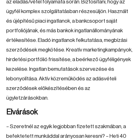
az eladás/vétel folyamata során. Biztosítani, hogy az
ügyfél komplex szolgáltatásban részesüljön. Használt
és újépítésű piaci ingatlanok, a bankcsoport saját
portfoliójának, és más bankok ingatlanállományának
értékesítése. Eladó ingatlanok felkutatása, megbízási
szerződések megkötése. Kreatív marketingkampányok,
hirdetési portfólió frissítése, a beérkező ügyféligények
kezelése. Ingatlan bemutatások szervezése és
lebonyolítása. Aktív közreműködés az adásvételi
szerződések előkészítésében és az
ügyletzárásokban.
Elvárások
– Szeretnél az egyik legjobban fizetett szakmában, a
befektetett munkáddal arányosan keresni? – Heti 40