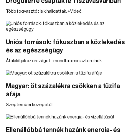
Drogdílerre csaptak le Tiszavasváriban
Több fogyasztót is kihallgattak. +Videó.
Uniós források: fókuszban a közlekedés
és az egészségügy
Átalakítják az országot - mondta a miniszterelnök.
Magyar: öt százalékra csökken a tűzifa
áfája
Szeptember közepétől.
Ellenállóbbá tennék hazánk energia- és