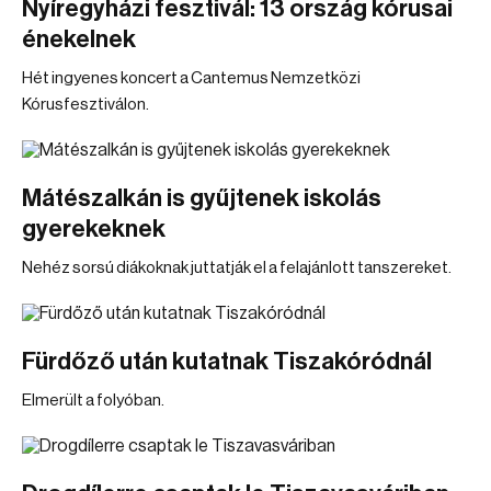
Nyíregyházi fesztivál: 13 ország kórusai
énekelnek
Hét ingyenes koncert a Cantemus Nemzetközi
Kórusfesztiválon.
Mátészalkán is gyűjtenek iskolás
gyerekeknek
Nehéz sorsú diákoknak juttatják el a felajánlott tanszereket.
Fürdőző után kutatnak Tiszakóródnál
Elmerült a folyóban.