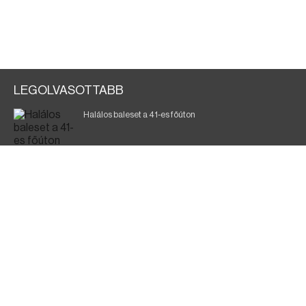
LEGOLVASOTTABB
Halálos baleset a 41-es főúton
700 megawattot spóroltak össze a magyarok
Fák égnek Tyukod és Nagyecsed között
Magyar Péter: nemzeti összefogásra van szükség