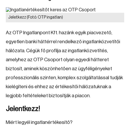
Jeletkezz
(Fotó: OTP ingatlan)
Az OTP Ingatlanpont Kft. hazánk egyik piacvezető,
egyetlen banki háttérrel rendelkező ingatlanközvetítői
hálózata. Cégük fő profilja az ingatlanközvetítés,
amelyhez az OTP Csoport olyan egyedi hátteret
biztosít, aminek köszönhetően az ügyféligényeket
professzionális szinten, komplex szolgáltatással tudják
kielégíteni és ehhez az értékesítői hálózatuknak a
legjobb feltételeket biztosítják a piacon.
Jelentkezz!
Miért legyél ingatlanértékesítő?