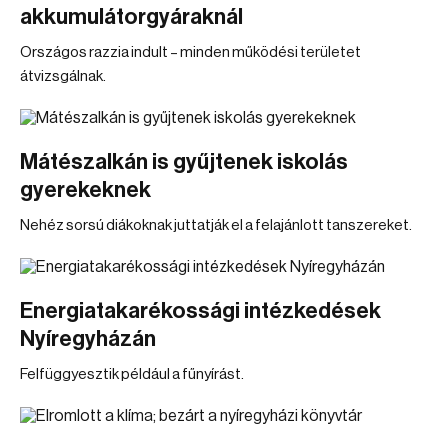
akkumulátorgyáraknál
Országos razzia indult – minden működési területet
átvizsgálnak.
Mátészalkán is gyűjtenek iskolás
gyerekeknek
Nehéz sorsú diákoknak juttatják el a felajánlott tanszereket.
Energiatakarékossági intézkedések
Nyíregyházán
Felfüggyesztik például a fűnyírást.