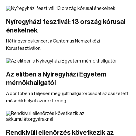
Nyíregyházi fesztivál: 13 ország kórusai
énekelnek
Hét ingyenes koncert a Cantemus Nemzetközi
Kórusfesztiválon.
Az elitben a Nyíregyházi Egyetem
mérnökhallgatói
A döntőben a teljesen megújult hallgatói csapat az összetett
második helyet szerezte meg.
Rendkívüli ellenőrzés következik az