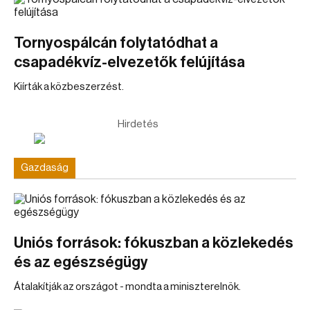
Tornyospálcán folytatódhat a
csapadékvíz-elvezetők felújítása
Kiírták a közbeszerzést.
Hirdetés
Gazdaság
Uniós források: fókuszban a közlekedés
és az egészségügy
Átalakítják az országot - mondta a miniszterelnök.