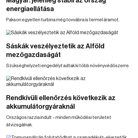
Magyar: jelenleg stabil az ország
energiaellátása
Pakson egyetlen turbina még tovvábra is termel áramot.
Sáskák veszélyeztetik az Alföld
mezőgazdaságát
Szükséghelyzeti engedélyt adtak ki több növényvédőszerre.
Rendkívüli ellenőrzés következik az
akkumulátorgyáraknál
Országos razzia indult – minden működési területet
átvizsgálnak.