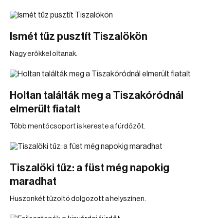
Ismét tűz pusztít Tiszalökön
Nagy erőkkel oltanak.
Holtan találták meg a Tiszakóródnál
elmerült fiatalt
Több mentőcsoport is kereste a fürdőzőt.
Tiszalöki tűz: a füst még napokig
maradhat
Huszonkét tűzoltó dolgozott a helyszínen.