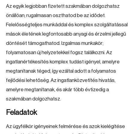
Az egyik legjobban fizetett szakmában dolgozhatsz
önállóan; rugalmasan oszthatod be az idődet.
Felelősségteljes munkáddal és komplex szolgáltatással
mások életének legfontosabb anyagi és érzelmi jellegű
döntését támogathatod. Izgalmas munkakör;
folyamatosan új helyzetekkel fogsz találkozni. Az
ingatlanértékesítés komplex tudást igényel, amelyre
megtanítanak téged, így ezáltal adott a folyamatos
fejlődési lehetőség. Az ingatlanközvetítés hivatás,
amelyre megtanítanak, és akár több évtizedig a
szakmában dolgozhatsz.
Feladatok
Az ügyfélkör igényeinek felmérése és azok kielégítése