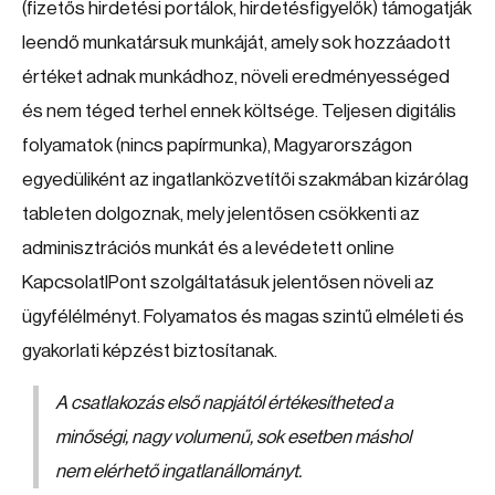
(fizetős hirdetési portálok, hirdetésfigyelők) támogatják
leendő munkatársuk munkáját, amely sok hozzáadott
értéket adnak munkádhoz, növeli eredményességed
és nem téged terhel ennek költsége. Teljesen digitális
folyamatok (nincs papírmunka), Magyarországon
egyedüliként az ingatlanközvetítői szakmában kizárólag
tableten dolgoznak, mely jelentősen csökkenti az
adminisztrációs munkát és a levédetett online
KapcsolatIPont szolgáltatásuk jelentősen növeli az
ügyfélélményt. Folyamatos és magas szintű elméleti és
gyakorlati képzést biztosítanak.
A csatlakozás első napjától értékesítheted a
minőségi, nagy volumenű, sok esetben máshol
nem elérhető ingatlanállományt.