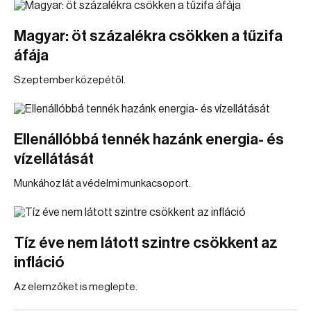
Magyar: öt százalékra csökken a tűzifa
áfája
Szeptember közepétől.
Ellenállóbbá tennék hazánk energia- és
vízellátását
Munkához lát a védelmi munkacsoport.
Tíz éve nem látott szintre csökkent az
infláció
Az elemzőket is meglepte.