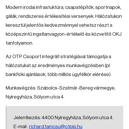
Modern irodai infrastuktúra, csapatépítők, sportnapok,
gálák, rendszeres értékesítési versenyek. Hálózatukon
keresztül jelentős kedvezménnyel vehetsz részt a
középszintű ingatlanvagyon-értékelő és közvetítő OKJ
tanfolyamon.
Az OTP Csoport integrált stratégiával támogatja a
hálózatukat az eredményes munkavégzésben (pl.
bankfióki ajánlások, több milliós ügyfélkör elérése).
Munkavégzés: Szabolcs-Szatmár-Bereg vármegye,
Nyíregyháza, Sólyom utca 4.
Jelentkezés: 4400 Nyíregyháza, Sólyom utca 4.
E-mail :
richard.tamcsu@otpip.hu