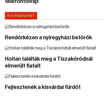
telefontolvajt
Ezt olvasta már?
Rendőrkézen a nyíregyházi betörők
Holtan találták meg a Tiszakóródnál
elmerült fiatalt
Fejlesztenék a kisvárdai fürdőt