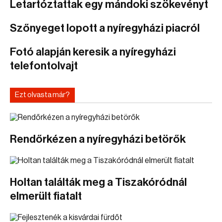
Letartóztattak egy mándoki szökevényt
Szőnyeget lopott a nyíregyházi piacról
Fotó alapján keresik a nyíregyházi
telefontolvajt
Ezt olvasta már?
Rendőrkézen a nyíregyházi betörők
Holtan találták meg a Tiszakóródnál
elmerült fiatalt