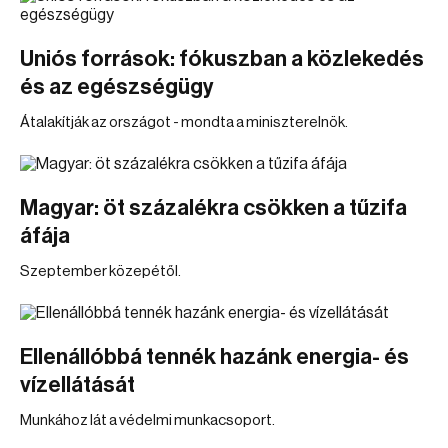
Uniós források: fókuszban a közlekedés
és az egészségügy
Átalakítják az országot - mondta a miniszterelnök.
Magyar: öt százalékra csökken a tűzifa
áfája
Szeptember közepétől.
Ellenállóbbá tennék hazánk energia- és
vízellátását
Munkához lát a védelmi munkacsoport.