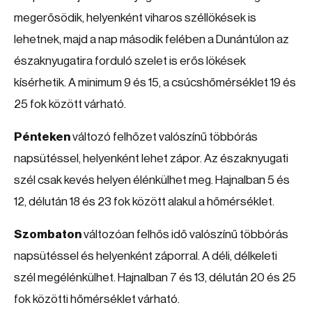
megerősödik, helyenként viharos széllökések is
lehetnek, majd a nap második felében a Dunántúlon az
északnyugatira forduló szelet is erős lökések
kísérhetik. A minimum 9 és 15, a csúcshőmérséklet 19 és
25 fok között várható.
Pénteken
változó felhőzet valószínű többórás
napsütéssel, helyenként lehet zápor. Az északnyugati
szél csak kevés helyen élénkülhet meg. Hajnalban 5 és
12, délután 18 és 23 fok között alakul a hőmérséklet.
Szombaton
változóan felhős idő valószínű többórás
napsütéssel és helyenként záporral. A déli, délkeleti
szél megélénkülhet. Hajnalban 7 és 13, délután 20 és 25
fok közötti hőmérséklet várható.