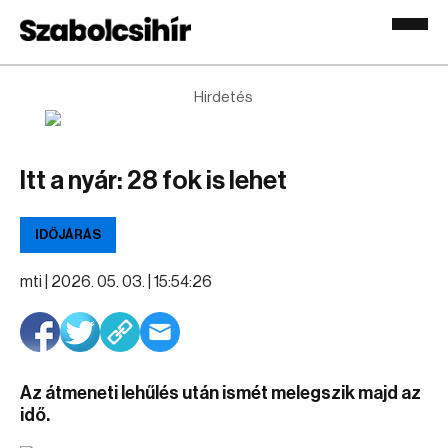
Hirdetés
Itt a nyár: 28 fok is lehet
IDŐJÁRÁS
mti |
2026. 05. 03. | 15:54:26
Az átmeneti lehűlés után ismét melegszik majd az
idő.