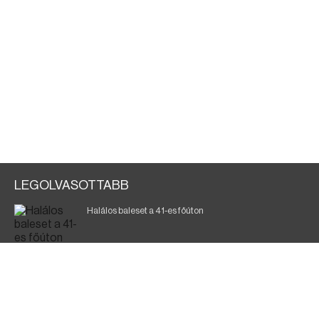
LEGOLVASOTTABB
Halálos baleset a 41-es főúton
700 megawattot spóroltak össze a magyarok