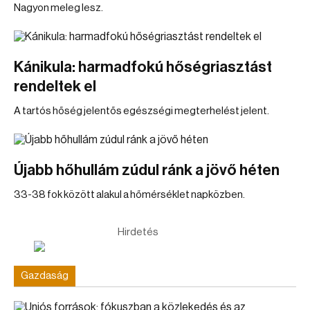
Nagyon meleg lesz.
Kánikula: harmadfokú hőségriasztást
rendeltek el
A tartós hőség jelentős egészségi megterhelést jelent.
Újabb hőhullám zúdul ránk a jövő héten
33-38 fok között alakul a hőmérséklet napközben.
Hirdetés
Gazdaság