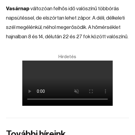
Vasárnap
változóan felhős idő valószínű többórás
napsütéssel, de elszórtan lehet zápor. A déli, délkeleti
szél megélénkül, néhol megerősödik. A hőmérséklet
hajnalban 8 és 14, délután 22 és 27 fok között valószínű.
Hirdetés
További híreink