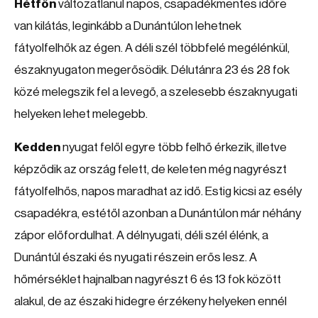
Hétfőn
változatlanul napos, csapadékmentes időre
van kilátás, leginkább a Dunántúlon lehetnek
fátyolfelhők az égen. A déli szél többfelé megélénkül,
északnyugaton megerősödik. Délutánra 23 és 28 fok
közé melegszik fel a levegő, a szelesebb északnyugati
helyeken lehet melegebb.
Kedden
nyugat felől egyre több felhő érkezik, illetve
képződik az ország felett, de keleten még nagyrészt
fátyolfelhős, napos maradhat az idő. Estig kicsi az esély
csapadékra, estétől azonban a Dunántúlon már néhány
zápor előfordulhat. A délnyugati, déli szél élénk, a
Dunántúl északi és nyugati részein erős lesz. A
hőmérséklet hajnalban nagyrészt 6 és 13 fok között
alakul, de az északi hidegre érzékeny helyeken ennél