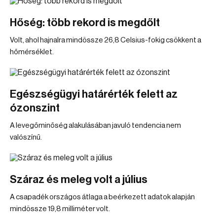
Hőség: több rekord is megdőlt
Volt, ahol hajnalra mindössze 26,8 Celsius-fokig csökkent a
hőmérséklet.
Egészségügyi határérték felett az
ózonszint
A levegőminőség alakulásában javuló tendencia nem
valószínű.
Száraz és meleg volt a július
A csapadék országos átlaga a beérkezett adatok alapján
mindössze 19,8 milliméter volt.