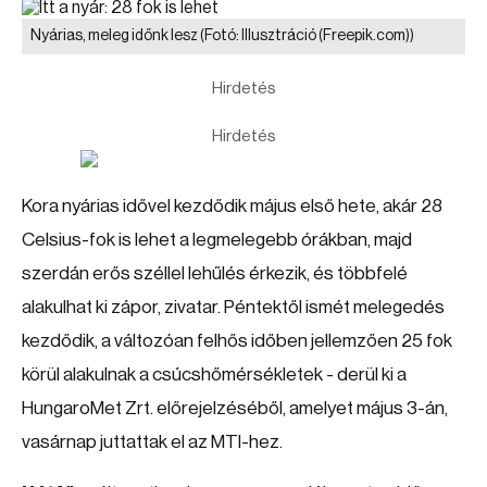
Nyárias, meleg időnk lesz
(Fotó: Illusztráció (Freepik.com))
Hirdetés
Hirdetés
Kora nyárias idővel kezdődik május első hete, akár 28
Celsius-fok is lehet a legmelegebb órákban, majd
szerdán erős széllel lehűlés érkezik, és többfelé
alakulhat ki zápor, zivatar. Péntektől ismét melegedés
kezdődik, a változóan felhős időben jellemzően 25 fok
körül alakulnak a csúcshőmérsékletek - derül ki a
HungaroMet Zrt. előrejelzéséből, amelyet május 3-án,
vasárnap juttattak el az MTI-hez.