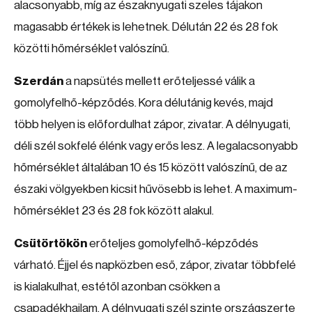
alacsonyabb, míg az északnyugati szeles tájakon
magasabb értékek is lehetnek. Délután 22 és 28 fok
közötti hőmérséklet valószínű.
Szerdán
a napsütés mellett erőteljessé válik a
gomolyfelhő-képződés. Kora délutánig kevés, majd
több helyen is előfordulhat zápor, zivatar. A délnyugati,
déli szél sokfelé élénk vagy erős lesz. A legalacsonyabb
hőmérséklet általában 10 és 15 között valószínű, de az
északi völgyekben kicsit hűvösebb is lehet. A maximum-
hőmérséklet 23 és 28 fok között alakul.
Csütörtökön
erőteljes gomolyfelhő-képződés
várható. Éjjel és napközben eső, zápor, zivatar többfelé
is kialakulhat, estétől azonban csökken a
csapadékhajlam. A délnyugati szél szinte országszerte