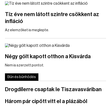
Tíz éve nem látott szintre csökkent az
infláció
Az elemzőket is meglepte.
Négy gólt kapott otthon a Kisvárda
Nem is szerzett pontot.
Bűn és bűnhődés
Drogdílerre csaptak le Tiszavasváriban
Három pár cipőtt vitt el a plázából