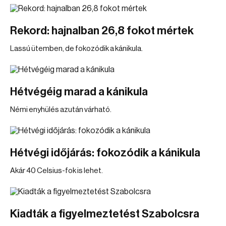
Rekord: hajnalban 26,8 fokot mértek
Lassú ütemben, de fokozódik a kánikula.
Hétvégéig marad a kánikula
Némi enyhülés azután várható.
Hétvégi időjárás: fokozódik a kánikula
Akár 40 Celsius-fok is lehet.
Kiadták a figyelmeztetést Szabolcsra