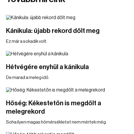
Kánikula: újabb rekord dőlt meg
Ez már a sokadik volt.
Hétvégére enyhül a kánikula
De marad a meleg idő.
Hőség: Kékestetőn is megdőlt a
melegrekord
Soha ilyen magas hőmérsékletet nem mértek még.