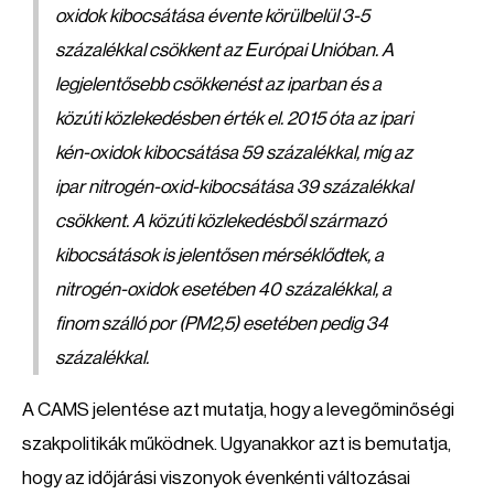
oxidok kibocsátása évente körülbelül 3-5
százalékkal csökkent az Európai Unióban. A
legjelentősebb csökkenést az iparban és a
közúti közlekedésben érték el. 2015 óta az ipari
kén-oxidok kibocsátása 59 százalékkal, míg az
ipar nitrogén-oxid-kibocsátása 39 százalékkal
csökkent. A közúti közlekedésből származó
kibocsátások is jelentősen mérséklődtek, a
nitrogén-oxidok esetében 40 százalékkal, a
finom szálló por (PM2,5) esetében pedig 34
százalékkal.
A CAMS jelentése azt mutatja, hogy a levegőminőségi
szakpolitikák működnek. Ugyanakkor azt is bemutatja,
hogy az időjárási viszonyok évenkénti változásai