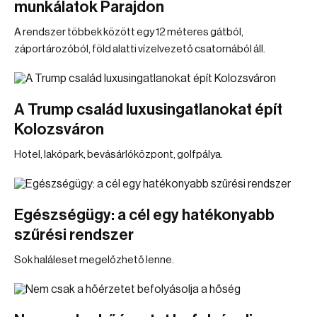
munkálatok Parajdon
A rendszer többek között egy 12 méteres gátból,
záportározóból, föld alatti vízelvezető csatornából áll.
A Trump család luxusingatlanokat épít
Kolozsváron
Hotel, lakópark, bevásárlóközpont, golfpálya.
Egészségügy: a cél egy hatékonyabb
szűrési rendszer
Sok haláleset megelőzhető lenne.