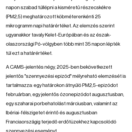
napon szabad túllépni a kisméretű részecskékre
(PM2,5) meghatározott köbméterenkénti 25
mikrogramm napi határértéket. Az elemzés szerint
ugyanakkor tavaly Kelet-Európában és az észak-
olaszországi Pó-völgyben több mint 35 napon lépték
túl ezt a határértéket.
A CAMS-jelentés négy, 2025-ben bekövetkezett
jelentős "szennyezési epizód" mélyreható elemzését is
tartalmazza: egy határokon átnyúló PM2,5-epizódot
februárban, egy jelentős ózonepizódot augusztusban,
egy szaharai porbehatolást márciusban, valamint az
Ibériai-félszigetet érintő és augusztusban
Franciaországig terjedő erdőtüzekhez kapcsolódó
szennyezési eseményt.