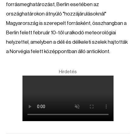
forrásmeghatározást, Berlin esetében az
országhatárokon átnyúló "hozzájárulásoknál"
Magyarország is szerepelt forrásként, összhangban a
Berlin felett február 10-től uralkodó meteorológiai
helyzettel, amelyben a déli és délkeleti szelek hajtották
a Norvégia felett középpontban álló anticiklont.
Hirdetés