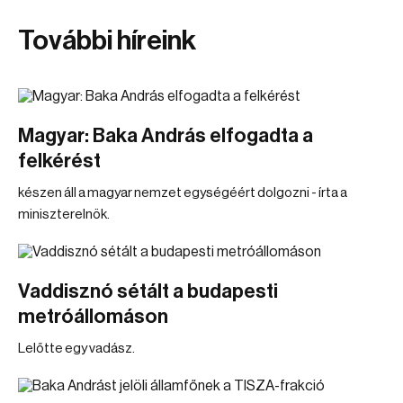
További híreink
Magyar: Baka András elfogadta a
felkérést
készen áll a magyar nemzet egységéért dolgozni - írta a
miniszterelnök.
Vaddisznó sétált a budapesti
metróállomáson
Lelőtte egy vadász.