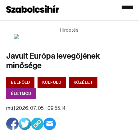
Hirdetés
Javult Európa levegőjének
minősége
BELFÖLD
KÜLFÖLD
KÖZÉLET
ÉLETMÓD
mti |
2026. 07. 05. | 09:55:14