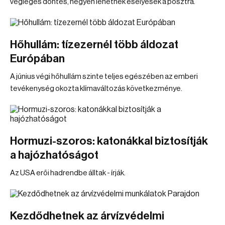
végleges döntés, négyen lehetnek esélyesek a posztra.
Hőhullám: tízezernél több áldozat
Európában
A június végi hőhullám szinte teljes egészében az emberi
tevékenység okozta klímaváltozás következménye.
Hormuzi-szoros: katonákkal biztosítják
a hajózhatóságot
Az USA erői hadrendbe álltak - írják.
Kezdődhetnek az árvízvédelmi