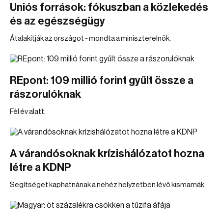
Uniós források: fókuszban a közlekedés
és az egészségügy
Átalakítják az országot - mondta a miniszterelnök.
REpont: 109 millió forint gyűlt össze a
rászorulóknak
Fél év alatt.
A várandósoknak krízishálózatot hozna
létre a KDNP
Segítséget kaphatnának a nehéz helyzetben lévő kismamák.