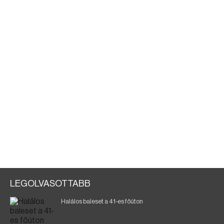
LEGOLVASOTTABB
Halálos baleset a 41-es főúton