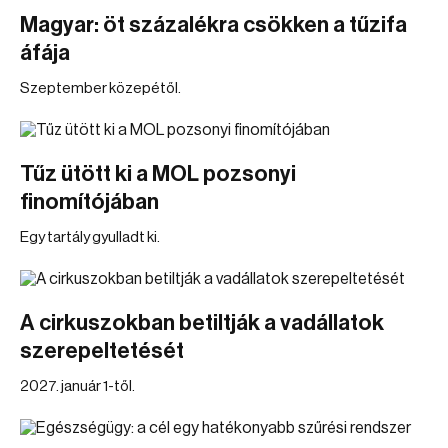
Magyar: öt százalékra csökken a tűzifa
áfája
Szeptember közepétől.
Tűz ütött ki a MOL pozsonyi
finomítójában
Egy tartály gyulladt ki.
A cirkuszokban betiltják a vadállatok
szerepeltetését
2027. január 1-től.