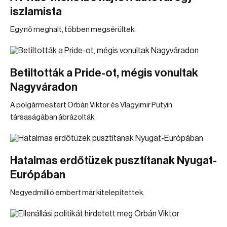
iszlamista
Egy nő meghalt, többen megsérültek.
Betiltották a Pride-ot, mégis vonultak
Nagyváradon
A polgármestert Orbán Viktor és Vlagyimir Putyin
társaságában ábrázolták.
Hatalmas erdőtüzek pusztítanak Nyugat-
Európában
Negyedmillió embert már kitelepítettek.