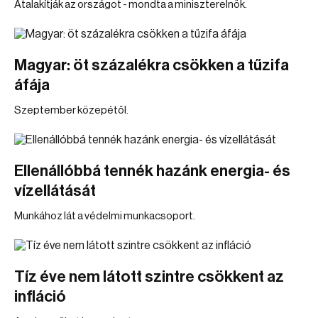
Átalakítják az országot - mondta a miniszterelnök.
Magyar: öt százalékra csökken a tűzifa
áfája
Szeptember közepétől.
Ellenállóbbá tennék hazánk energia- és
vízellátását
Munkához lát a védelmi munkacsoport.
Tíz éve nem látott szintre csökkent az
infláció