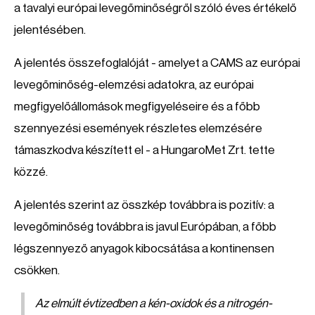
a tavalyi európai levegőminőségről szóló éves értékelő
jelentésében.
A jelentés összefoglalóját - amelyet a CAMS az európai
levegőminőség-elemzési adatokra, az európai
megfigyelőállomások megfigyeléseire és a főbb
szennyezési események részletes elemzésére
támaszkodva készített el - a HungaroMet Zrt. tette
közzé.
A jelentés szerint az összkép továbbra is pozitív: a
levegőminőség továbbra is javul Európában, a főbb
légszennyező anyagok kibocsátása a kontinensen
csökken.
Az elmúlt évtizedben a kén-oxidok és a nitrogén-