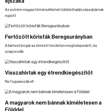
éjszaka
Az extrém magas hőmérsékletek többlethalálozással járnak
együtt.
Fertőzött kőrisfák Beregsurányban
A kártevő bogár az érintett területen megtelepedett, és
szaporodik.
Visszahívtak egy étrendkiegészítőt
Ne fogyasszák el!
A magyarok nem bánnak kíméletesen a
Földdel