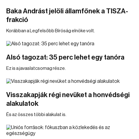
Baka Andrást jelöli államfőnek a TISZA-
frakció
Korábban a Legfelsőbb Bíróság elnöke volt.
Alsó tagozat: 35 perc lehet egy tanóra
Ez is a javaslatcsomag része.
Visszakapják régi nevüket a honvédségi
alakulatok
És az összes többi alakulat is.