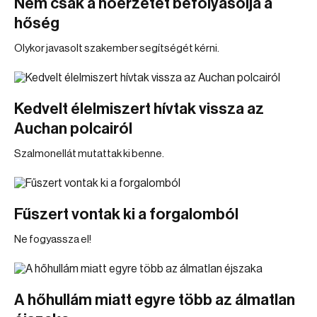
Nem csak a hőérzetet befolyásolja a
hőség
Olykor javasolt szakember segítségét kérni.
Kedvelt élelmiszert hívtak vissza az
Auchan polcairól
Szalmonellát mutattak ki benne.
Fűszert vontak ki a forgalomból
Ne fogyassza el!
A hőhullám miatt egyre több az álmatlan