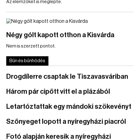
Az elemzőket is meglepte.
Négy gólt kapott otthon a Kisvárda
Nem is szerzett pontot.
Bűn és bűnhődés
Drogdílerre csaptak le Tiszavasváriban
Három pár cipőtt vitt el a plázából
Letartóztattak egy mándoki szökevényt
Szőnyeget lopott a nyíregyházi piacról
Fotó alapján keresik a nyíregyházi