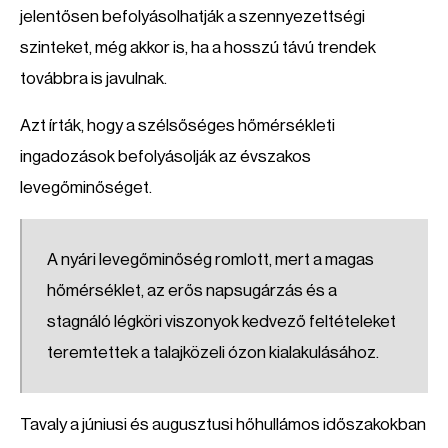
jelentősen befolyásolhatják a szennyezettségi
szinteket, még akkor is, ha a hosszú távú trendek
továbbra is javulnak.
Azt írták, hogy a szélsőséges hőmérsékleti
ingadozások befolyásolják az évszakos
levegőminőséget.
A nyári levegőminőség romlott, mert a magas
hőmérséklet, az erős napsugárzás és a
stagnáló légköri viszonyok kedvező feltételeket
teremtettek a talajközeli ózon kialakulásához.
Tavaly a júniusi és augusztusi hőhullámos időszakokban