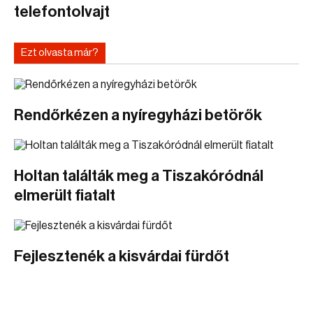
telefontolvajt
Ezt olvasta már?
Rendőrkézen a nyíregyházi betörők
Holtan találták meg a Tiszakóródnál
elmerült fiatalt
Fejlesztenék a kisvárdai fürdőt