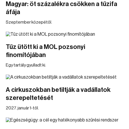
Magyar: öt százalékra csökken a tűzifa
áfája
Szeptember közepétől.
Tűz ütött ki a MOL pozsonyi
finomítójában
Egy tartály gyulladt ki.
A cirkuszokban betiltják a vadállatok
szerepeltetését
2027. január 1-től.