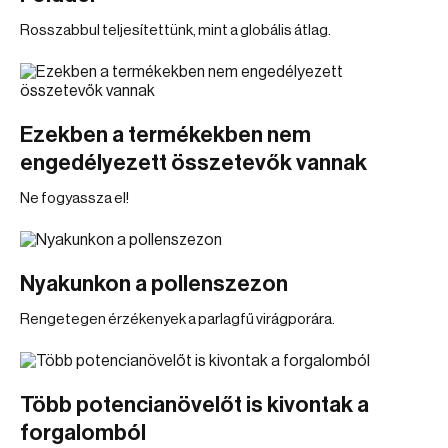
Rosszabbul teljesítettünk, mint a globális átlag.
Ezekben a termékekben nem
engedélyezett összetevők vannak
Ne fogyassza el!
Nyakunkon a pollenszezon
Rengetegen érzékenyek a parlagfű virágporára.
Több potencianövelőt is kivontak a
forgalomból