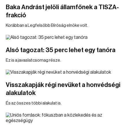
Baka Andrást jelöli államfőnek a TISZA-
frakció
Korábban a Legfelsőbb Bíróság elnöke volt.
Alsó tagozat: 35 perc lehet egy tanóra
Ez is a javaslatcsomag része.
Visszakapják régi nevüket a honvédségi
alakulatok
És az összes többi alakulat is.