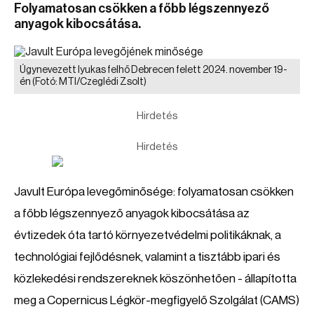
Folyamatosan csökken a főbb légszennyező
anyagok kibocsátása.
Úgynevezett lyukas felhő Debrecen felett 2024. november 19-
én
(Fotó: MTI/Czeglédi Zsolt)
Hirdetés
Hirdetés
Javult Európa levegőminősége: folyamatosan csökken
a főbb légszennyező anyagok kibocsátása az
évtizedek óta tartó környezetvédelmi politikáknak, a
technológiai fejlődésnek, valamint a tisztább ipari és
közlekedési rendszereknek köszönhetően - állapította
meg a Copernicus Légkör-megfigyelő Szolgálat (CAMS)