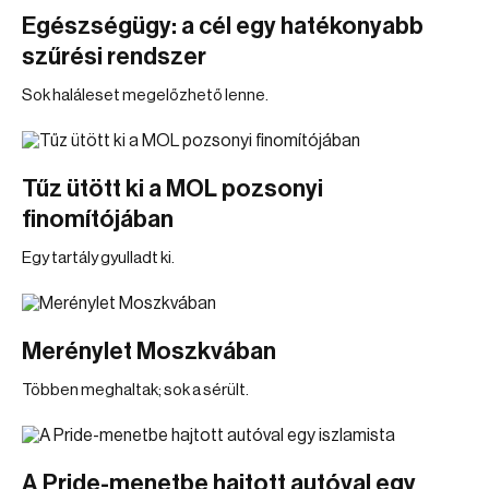
Egészségügy: a cél egy hatékonyabb
szűrési rendszer
Sok haláleset megelőzhető lenne.
Tűz ütött ki a MOL pozsonyi
finomítójában
Egy tartály gyulladt ki.
Merénylet Moszkvában
Többen meghaltak; sok a sérült.
A Pride-menetbe hajtott autóval egy