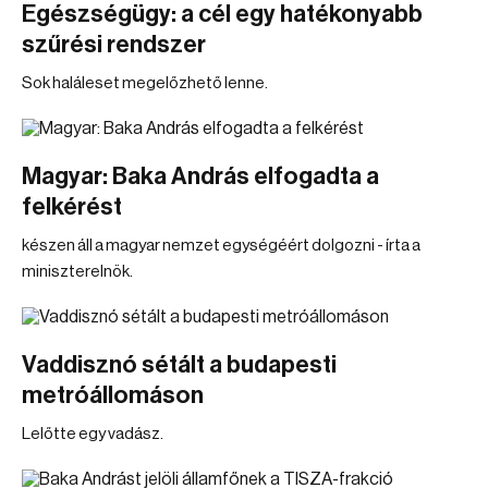
Egészségügy: a cél egy hatékonyabb
szűrési rendszer
Sok haláleset megelőzhető lenne.
Magyar: Baka András elfogadta a
felkérést
készen áll a magyar nemzet egységéért dolgozni - írta a
miniszterelnök.
Vaddisznó sétált a budapesti
metróállomáson
Lelőtte egy vadász.