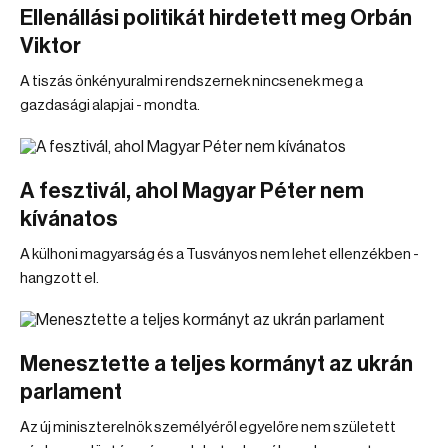
Ellenállási politikát hirdetett meg Orbán
Viktor
A tiszás önkényuralmi rendszernek nincsenek meg a
gazdasági alapjai - mondta.
A fesztivál, ahol Magyar Péter nem
kívánatos
A külhoni magyarság és a Tusványos nem lehet ellenzékben -
hangzott el.
Menesztette a teljes kormányt az ukrán
parlament
Az új miniszterelnök személyéről egyelőre nem született