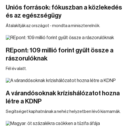
Uniós források: fókuszban a közlekedés
és az egészségügy
Átalakítják az országot - mondta a miniszterelnök.
REpont: 109 millió forint gyűlt össze a
rászorulóknak
Fél év alatt.
A várandósoknak krízishálózatot hozna
létre a KDNP
Segítséget kaphatnának a nehéz helyzetben lévő kismamák.