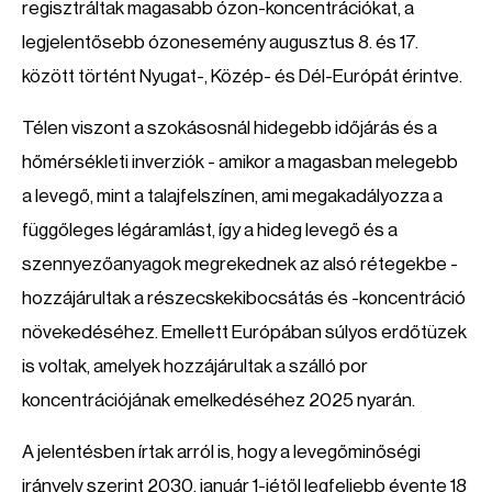
regisztráltak magasabb ózon-koncentrációkat, a
legjelentősebb ózonesemény augusztus 8. és 17.
között történt Nyugat-, Közép- és Dél-Európát érintve.
Télen viszont a szokásosnál hidegebb időjárás és a
hőmérsékleti inverziók - amikor a magasban melegebb
a levegő, mint a talajfelszínen, ami megakadályozza a
függőleges légáramlást, így a hideg levegő és a
szennyezőanyagok megrekednek az alsó rétegekbe -
hozzájárultak a részecskekibocsátás és -koncentráció
növekedéséhez. Emellett Európában súlyos erdőtüzek
is voltak, amelyek hozzájárultak a szálló por
koncentrációjának emelkedéséhez 2025 nyarán.
A jelentésben írtak arról is, hogy a levegőminőségi
irányelv szerint 2030. január 1-jétől legfeljebb évente 18