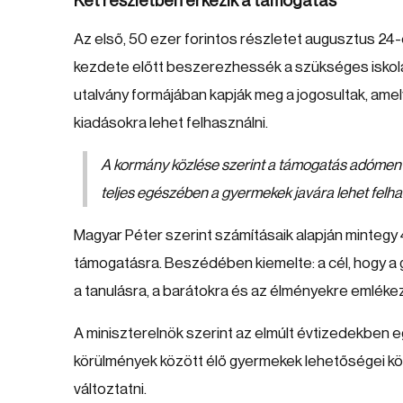
Két részletben érkezik a támogatás
Az első, 50 ezer forintos részletet augusztus 24-
kezdete előtt beszerezhessék a szükséges iskola
utalvány formájában kapják meg a jogosultak, ame
kiadásokra lehet felhasználni.
A kormány közlése szerint a támogatás adómente
teljes egészében a gyermekek javára lehet felha
Magyar Péter szerint számításaik alapján mintegy 
támogatásra. Beszédében kiemelte: a cél, hogy a
a tanulásra, a barátokra és az élményekre emléke
A miniszterelnök szerint az elmúlt évtizedekben e
körülmények között élő gyermekek lehetőségei köz
változtatni.