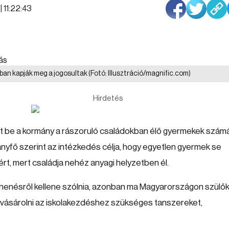
| 11:22:43
ában kapják meg a jogosultak
(Fotó: Illusztráció/magnific.com)
Hirdetés
t be a kormány a rászoruló családokban élő gyermekek számá
mányfő szerint az intézkedés célja, hogy egyetlen gyermek se
rt, mert családja nehéz anyagi helyzetben él.
ihenésről kellene szólnia, azonban ma Magyarországon szülő
gvásárolni az iskolakezdéshez szükséges tanszereket,