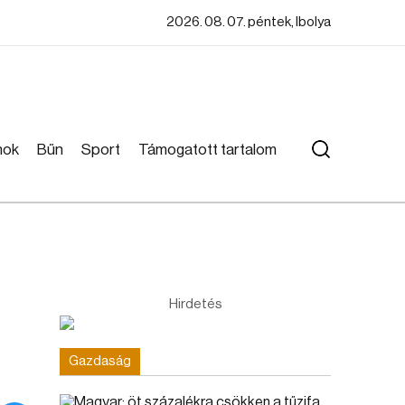
2026. 08. 07. péntek, Ibolya
mok
Bűn
Sport
Támogatott tartalom
Hirdetés
Gazdaság