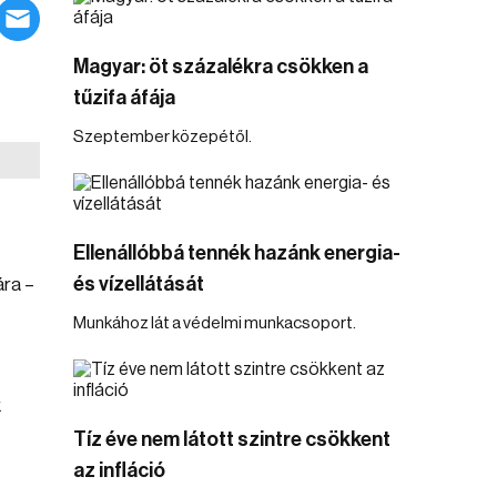
Magyar: öt százalékra csökken a
tűzifa áfája
Szeptember közepétől.
Ellenállóbbá tennék hazánk energia-
és vízellátását
ra –
Munkához lát a védelmi munkacsoport.
k
Tíz éve nem látott szintre csökkent
az infláció