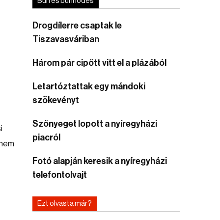
Bűn és bűnhődés
Drogdílerre csaptak le
Tiszavasváriban
Három pár cipőtt vitt el a plázából
Letartóztattak egy mándoki
szökevényt
Szőnyeget lopott a nyíregyházi
i
piacról
anem
Fotó alapján keresik a nyíregyházi
telefontolvajt
Ezt olvasta már?