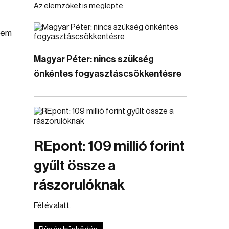
Az elemzőket is meglepte.
 nem
Magyar Péter: nincs szükség
önkéntes fogyasztáscsökkentésre
REpont: 109 millió forint
gyűlt össze a
rászorulóknak
Fél év alatt.