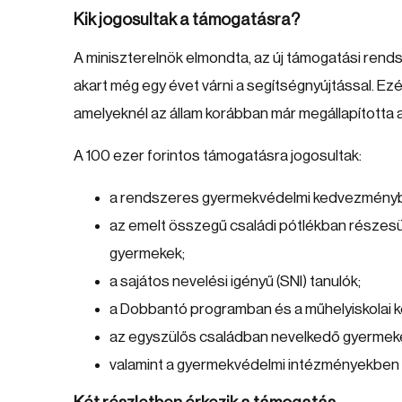
Kik jogosultak a támogatásra?
A miniszterelnök elmondta, az új támogatási rends
akart még egy évet várni a segítségnyújtással. Ezé
amelyeknél az állam korábban már megállapította a
A 100 ezer forintos támogatásra jogosultak:
a rendszeres gyermekvédelmi kedvezménybe
az emelt összegű családi pótlékban részesü
gyermekek;
a sajátos nevelési igényű (SNI) tanulók;
a Dobbantó programban és a műhelyiskolai k
az egyszülős családban nevelkedő gyermek
valamint a gyermekvédelmi intézményekben 