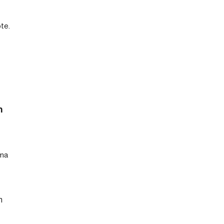
te.
n
uma