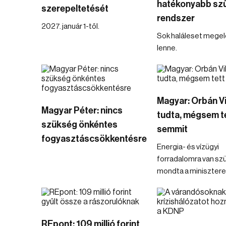
hatékonyabb szű
szerepeltetését
rendszer
2027. január 1-től.
Sok haláleset mege
lenne.
Magyar: Orbán V
Magyar Péter: nincs
tudta, mégsem t
szükség önkéntes
semmit
fogyasztáscsökkentésre
Energia- és vízügyi
forradalomra van sz
mondta a minisztere
REpont: 109 millió forint