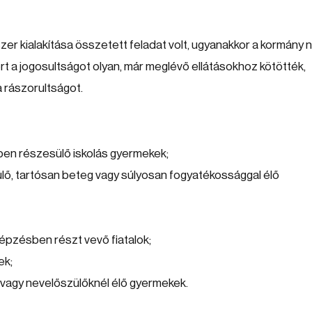
zer kialakítása összetett feladat volt, ugyanakkor a kormány
rt a jogosultságot olyan, már meglévő ellátásokhoz kötötték,
 rászorultságot.
n részesülő iskolás gyermekek;
lő, tartósan beteg vagy súlyosan fogyatékossággal élő
épzésben részt vevő fiatalok;
ek;
vagy nevelőszülőknél élő gyermekek.