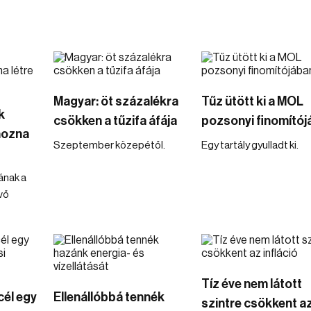
Magyar: öt százalékra
Tűz ütött ki a MOL
k
csökken a tűzifa áfája
pozsonyi finomító
hozna
Szeptember közepétől.
Egy tartály gyulladt ki.
ának a
vő
Tíz éve nem látott
cél egy
Ellenállóbbá tennék
szintre csökkent a