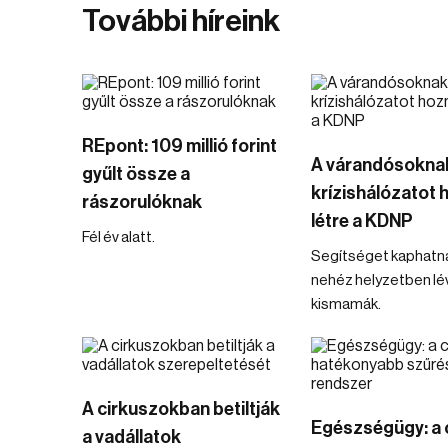
További híreink
REpont: 109 millió forint
A várandósokna
gyűlt össze a
krízishálózatot 
rászorulóknak
létre a KDNP
Fél év alatt.
Segítséget kaphatn
nehéz helyzetben lé
kismamák.
A cirkuszokban betiltják
Egészségügy: a 
a vadállatok