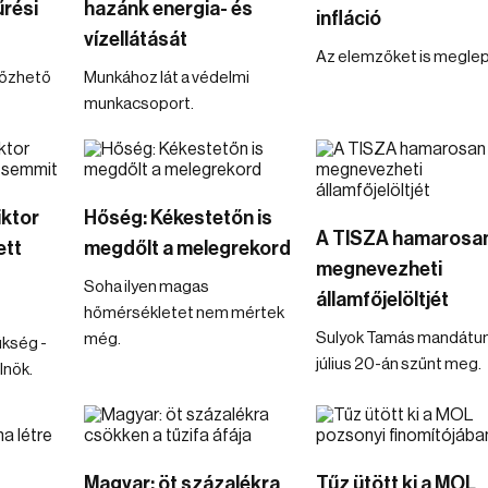
rési
hazánk energia- és
infláció
vízellátását
Az elemzőket is meglep
lőzhető
Munkához lát a védelmi
munkacsoport.
iktor
Hőség: Kékestetőn is
A TISZA hamarosa
ett
megdőlt a melegrekord
megnevezheti
Soha ilyen magas
államfőjelöltjét
hőmérsékletet nem mértek
Sulyok Tamás mandát
még.
ükség -
július 20-án szűnt meg.
lnök.
Magyar: öt százalékra
Tűz ütött ki a MOL