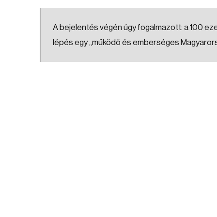
A bejelentés végén úgy fogalmazott: a 100 ez
lépés egy „működő és emberséges Magyarorsz