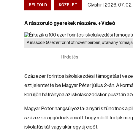
Cívishír |
2026. 07. 02. 
BELFÖLD
KÖZÉLET
A rászoruló gyerekek részére. +Videó
A második 50 ezer forintot novemberben, utalvány formáj
Hirdetés
Százezer forintos iskolakezdési támogatást veze
ezt jelentette be Magyar Péter július 2-án. A kor
kerüljön hátrányba az iskolakezdéskor pusztán azé
Magyar Péter hangsúlyozta: a nyári szünetnek a p
százezrei aggódnak amiatt, hogy miből tudják me
iskolatáskát vagy akár egy új cipőt.