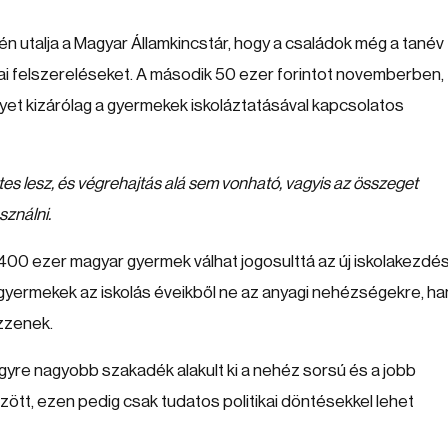
én utalja a Magyar Államkincstár, hogy a családok még a tanév
i felszereléseket. A második 50 ezer forintot novemberben,
lyet kizárólag a gyermekek iskoláztatásával kapcsolatos
s lesz, és végrehajtás alá sem vonható, vagyis az összeget
sználni.
400 ezer magyar gyermek válhat jogosulttá az új iskolakezdés
 gyermekek az iskolás éveikből ne az anyagi nehézségekre, h
zzenek.
gyre nagyobb szakadék alakult ki a nehéz sorsú és a jobb
ött, ezen pedig csak tudatos politikai döntésekkel lehet