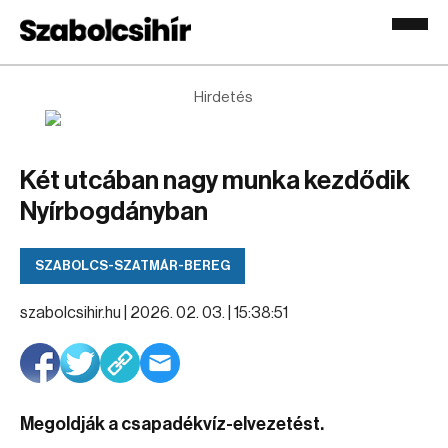
Hirdetés
Két utcában nagy munka kezdődik
Nyírbogdányban
SZABOLCS-SZATMÁR-BEREG
szabolcsihir.hu |
2026. 02. 03. | 15:38:51
Megoldják a csapadékvíz-elvezetést.