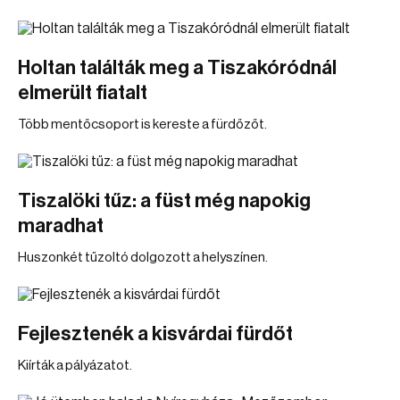
Holtan találták meg a Tiszakóródnál
elmerült fiatalt
Több mentőcsoport is kereste a fürdőzőt.
Tiszalöki tűz: a füst még napokig
maradhat
Huszonkét tűzoltó dolgozott a helyszínen.
Fejlesztenék a kisvárdai fürdőt
Kiírták a pályázatot.