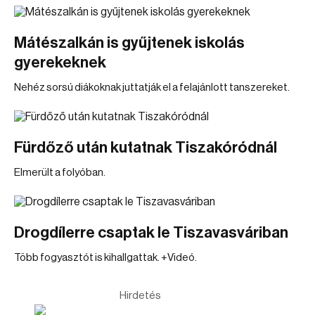
Mátészalkán is gyűjtenek iskolás
gyerekeknek
Nehéz sorsú diákoknak juttatják el a felajánlott tanszereket.
Fürdőző után kutatnak Tiszakóródnál
Elmerült a folyóban.
Drogdílerre csaptak le Tiszavasváriban
Több fogyasztót is kihallgattak. +Videó.
Hirdetés