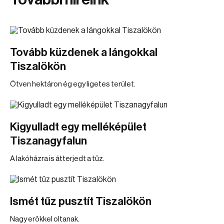
Tovább küzdenek a lángokkal
Tiszalökön
Ötven hektáron ég egy ligetes terület.
Kigyulladt egy melléképület
Tiszanagyfalun
A lakóházra is átterjedt a tűz.
Ismét tűz pusztít Tiszalökön
Nagy erőkkel oltanak.