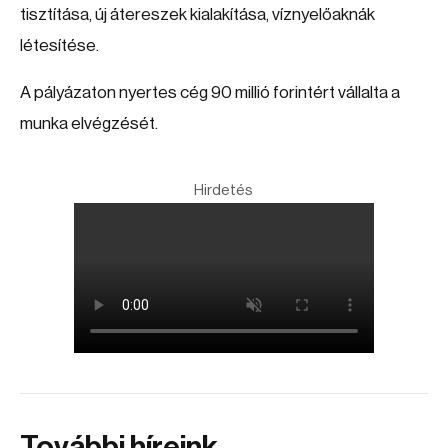
tisztítása, új átereszek kialakítása, víznyelőaknák
létesítése.
A pályázaton nyertes cég 90 millió forintért vállalta a
munka elvégzését.
Hirdetés
További híreink