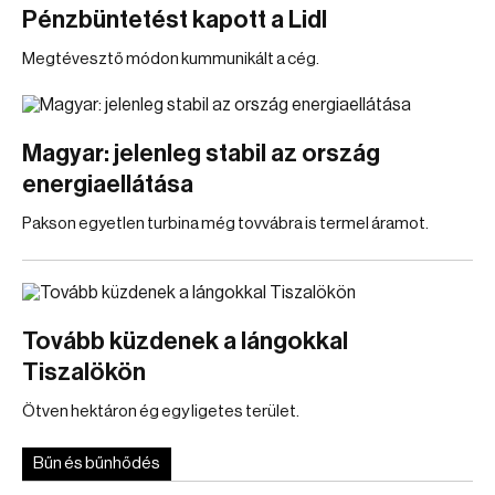
Pénzbüntetést kapott a Lidl
Megtévesztő módon kummunikált a cég.
Magyar: jelenleg stabil az ország
energiaellátása
Pakson egyetlen turbina még tovvábra is termel áramot.
Tovább küzdenek a lángokkal
Tiszalökön
Ötven hektáron ég egy ligetes terület.
Bűn és bűnhődés