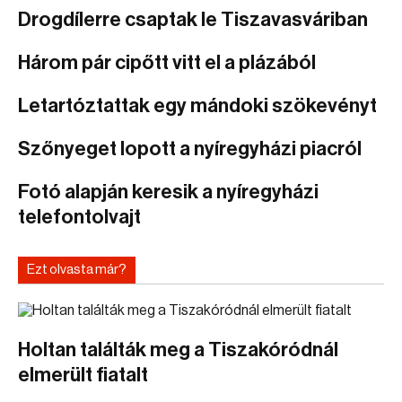
Drogdílerre csaptak le Tiszavasváriban
Három pár cipőtt vitt el a plázából
Letartóztattak egy mándoki szökevényt
Szőnyeget lopott a nyíregyházi piacról
Fotó alapján keresik a nyíregyházi
telefontolvajt
Ezt olvasta már?
Holtan találták meg a Tiszakóródnál
elmerült fiatalt