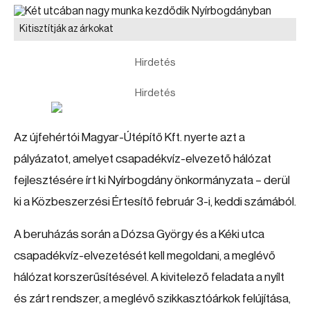
Kitisztítják az árkokat
Hirdetés
Hirdetés
Az újfehértói Magyar-Útépítő Kft. nyerte azt a
pályázatot, amelyet csapadékvíz-elvezető hálózat
fejlesztésére írt ki Nyírbogdány önkormányzata – derül
ki a Közbeszerzési Értesítő február 3-i, keddi számából.
A beruházás során a Dózsa György és a Kéki utca
csapadékvíz-elvezetését kell megoldani, a meglévő
hálózat korszerűsítésével. A kivitelező feladata a nyílt
és zárt rendszer, a meglévő szikkasztóárkok felújítása,