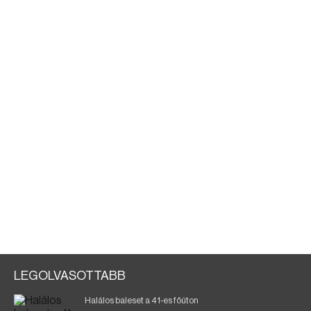
LEGOLVASOTTABB
Halálos baleset a 41-es főúton