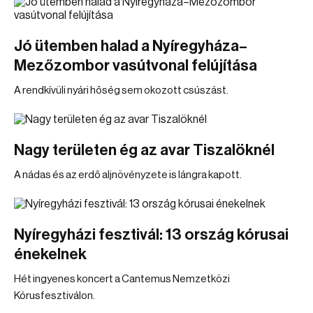
Jó ütemben halad a Nyíregyháza–
Mezőzombor vasútvonal felújítása
A rendkívüli nyári hőség sem okozott csúszást.
Nagy területen ég az avar Tiszalöknél
A nádas és az erdő aljnövényzete is lángra kapott.
Nyíregyházi fesztivál: 13 ország kórusai
énekelnek
Hét ingyenes koncert a Cantemus Nemzetközi
Kórusfesztiválon.