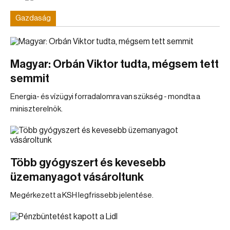
Gazdaság
Magyar: Orbán Viktor tudta, mégsem tett
semmit
Energia- és vízügyi forradalomra van szükség - mondta a
miniszterelnök.
Több gyógyszert és kevesebb
üzemanyagot vásároltunk
Megérkezett a KSH legfrissebb jelentése.