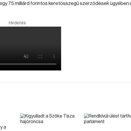
ntegy 75 milliárd forintos keretösszegű szerződések ügyében i
Hirdetés