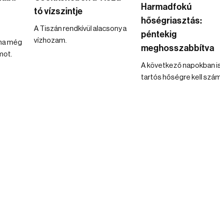
Harmadfokú
tó vízszintje
hőségriasztás:
A Tiszán rendkívül alacsony a
péntekig
vízhozam.
ina még
meghosszabbítva
mot.
A következő napokban i
tartós hőségre kell szám