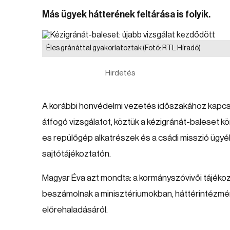
Más ügyek hátterének feltárása is folyik.
Éles gránáttal gyakorlatoztak
(Fotó: RTL Híradó)
Hirdetés
A korábbi honvédelmi vezetés időszakához kapcso
átfogó vizsgálatot, köztük a kézigránát-baleset k
es repülőgép alkatrészek és a csádi misszió ügyéb
sajtótájékoztatón.
Magyar Éva azt mondta: a kormányszóvivői tájékozt
beszámolnak a minisztériumokban, háttérintézmén
előrehaladásáról.