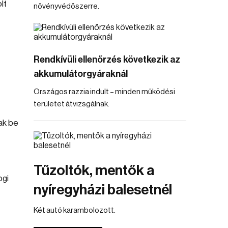
lt
növényvédőszerre.
Rendkívüli ellenőrzés következik az
akkumulátorgyáraknál
Országos razzia indult – minden működési
területet átvizsgálnak.
ak be
Tűzoltók, mentők a
ogi
nyíregyházi balesetnél
Két autó karambolozott.