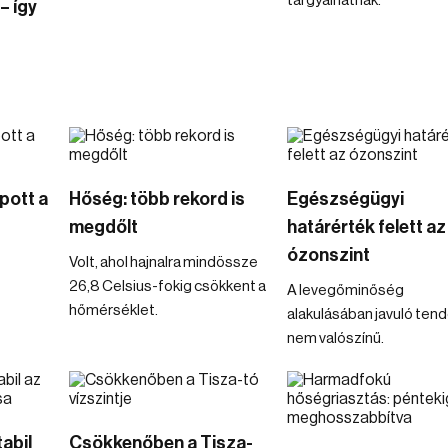
tárgyalhatnak.
– így
pott a
Hőség: több rekord is
Egészségügyi
megdőlt
határérték felett az
ózonszint
Volt, ahol hajnalra mindössze
26,8 Celsius-fokig csökkent a
A levegőminőség
hőmérséklet.
alakulásában javuló ten
nem valószínű.
tabil
Csökkenőben a Tisza-