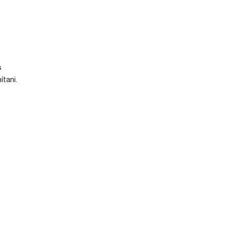
s
ítani.