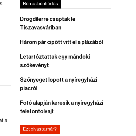
s.
Bűn és bűnhődés
Drogdílerre csaptak le
Tiszavasváriban
Három pár cipőtt vitt el a plázából
Letartóztattak egy mándoki
szökevényt
Szőnyeget lopott a nyíregyházi
piacról
Fotó alapján keresik a nyíregyházi
telefontolvajt
Ezt olvasta már?