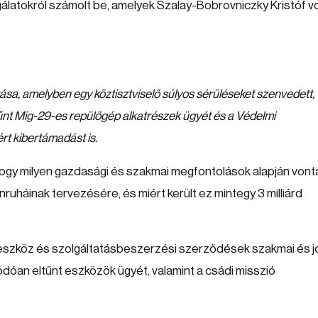
álatokról számolt be, amelyek Szalay-Bobrovniczky Kristóf vo
rása, amelyben egy köztisztviselő súlyos sérüléseket szenvedett,
ltűnt Mig-29-es repülőgép alkatrészek ügyét és a Védelmi
rt kibertámadást is.
hogy milyen gazdasági és szakmai megfontolások alapján vont
ruháinak tervezésére, és miért került ez mintegy 3 milliárd
 eszköz és szolgáltatásbeszerzési szerződések szakmai és j
óan eltűnt eszközök ügyét, valamint a csádi misszió