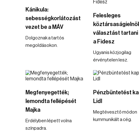
Kánikula:
Felesleges
sebességkorlátozást
köztársaságielnö
vezet be a MÁV
választást tartani 
Dolgoznak a tartós
a Fidesz
megoldásokon.
Ugyanis közjogilag
érvénytelen lesz.
Megfenyegették;
Pénzbüntetést ka
lemondta fellépését
Lidl
Majka
Megtévesztő módon
kummunikált a cég.
Erdélyben lépett volna
színpadra.