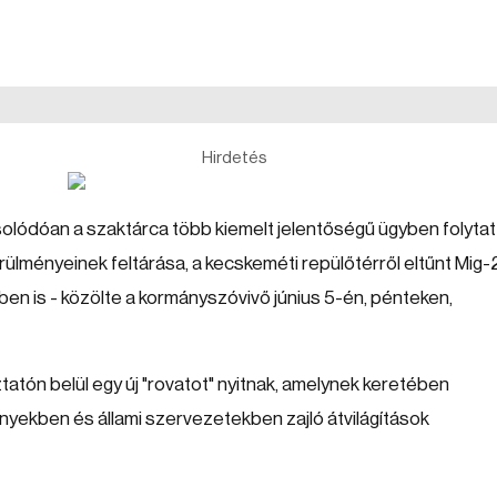
Hirdetés
lódóan a szaktárca több kiemelt jelentőségű ügyben folytat
örülményeinek feltárása, a kecskeméti repülőtérről eltűnt Mig-
en is - közölte a kormányszóvivő június 5-én, pénteken,
atón belül egy új "rovatot" nyitnak, amelynek keretében
yekben és állami szervezetekben zajló átvilágítások