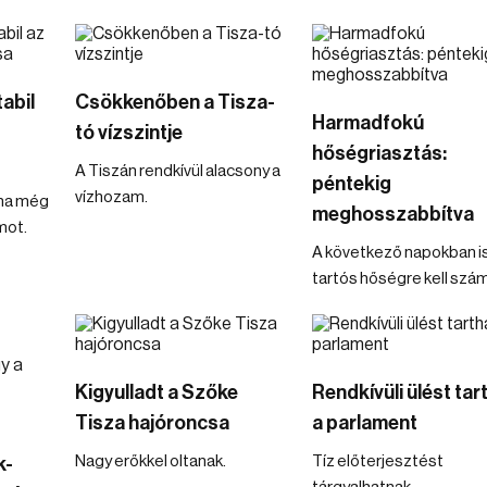
tabil
Csökkenőben a Tisza-
Harmadfokú
tó vízszintje
hőségriasztás:
A Tiszán rendkívül alacsony a
péntekig
vízhozam.
ina még
meghosszabbítva
mot.
A következő napokban i
tartós hőségre kell szám
Kigyulladt a Szőke
Rendkívüli ülést tar
Tisza hajóroncsa
a parlament
Nagy erőkkel oltanak.
Tíz előterjesztést
k-