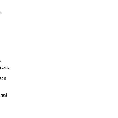
s
ítani.
that