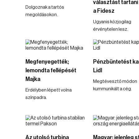
választást tartani 
Dolgoznak a tartós
a Fidesz
megoldásokon.
Ugyanis közjogilag
érvénytelen lesz.
Megfenyegették;
Pénzbüntetést ka
lemondta fellépését
Lidl
Majka
Megtévesztő módon
kummunikált a cég.
Erdélyben lépett volna
színpadra.
Az utolsó turbina
Magyar: jelenleg s