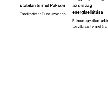
stabilan termel Pakson
az ország
energiaellátása
Emelkedett a Duna vízszintje.
Pakson egyetlen turb
tovvábra is termel ára