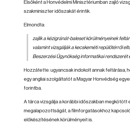
Elsőként a Honvédelmi Minisztériumban zajló vizsg
szakminiszter időszakát érintik.
Elmondta:
zajlik a kézigránát-baleset körülményeinek feltá
valamint vizsgálják a kecskeméti repülőtérről e
Beszerzési Ügynökség informatikai rendszerét é
Hozzátette: ugyancsak indokolt annak feltárása, 
egy angliai szolgáltatót a Magyar Honvédség egyen
forintba.
A tárca vizsgálja a korábbi időszakban megkötött
megalapozottságát, a filmforgatásokhoz kapcsolód
előkészítésének körülményeit is.