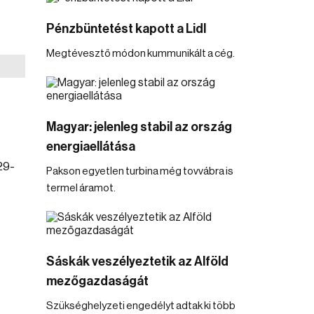
Pénzbüntetést kapott a Lidl
Megtévesztő módon kummunikált a cég.
Magyar: jelenleg stabil az ország
energiaellátása
29-
Pakson egyetlen turbina még tovvábra is
termel áramot.
Sáskák veszélyeztetik az Alföld
mezőgazdaságát
Szükséghelyzeti engedélyt adtak ki több