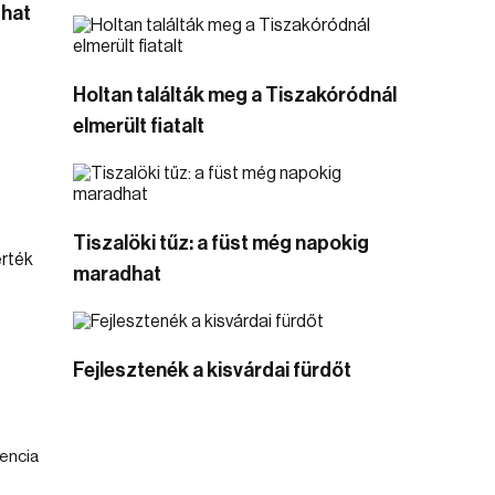
that
Holtan találták meg a Tiszakóródnál
elmerült fiatalt
Tiszalöki tűz: a füst még napokig
maradhat
Fejlesztenék a kisvárdai fürdőt
dencia