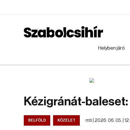
Helyben járó
Kézigránát-baleset:
mti |
2026. 06. 05. | 1
BELFÖLD
KÖZÉLET