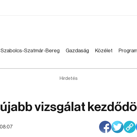
Szabolcs-Szatmár-Bereg
Gazdaság
Közélet
Progra
Hirdetés
 újabb vizsgálat kezdődö
2:08:07