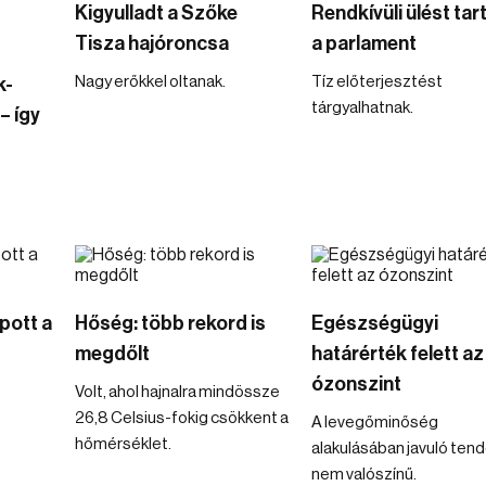
Kigyulladt a Szőke
Rendkívüli ülést tar
Tisza hajóroncsa
a parlament
Nagy erőkkel oltanak.
Tíz előterjesztést
k-
tárgyalhatnak.
– így
pott a
Hőség: több rekord is
Egészségügyi
megdőlt
határérték felett az
ózonszint
Volt, ahol hajnalra mindössze
26,8 Celsius-fokig csökkent a
A levegőminőség
hőmérséklet.
alakulásában javuló ten
nem valószínű.