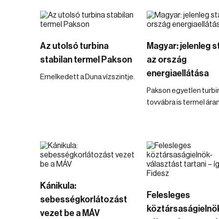
Az utolsó turbina
Magyar: jelenleg s
stabilan termel Pakson
az ország
energiaellátása
Emelkedett a Duna vízszintje.
Pakson egyetlen turb
tovvábra is termel ára
Kánikula:
Felesleges
sebességkorlátozást
köztársaságielnö
vezet be a MÁV