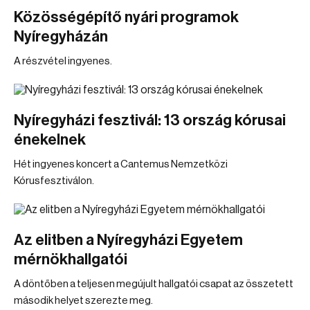
Közösségépítő nyári programok
Nyíregyházán
A részvétel ingyenes.
Nyíregyházi fesztivál: 13 ország kórusai
énekelnek
Hét ingyenes koncert a Cantemus Nemzetközi
Kórusfesztiválon.
Az elitben a Nyíregyházi Egyetem
mérnökhallgatói
A döntőben a teljesen megújult hallgatói csapat az összetett
második helyet szerezte meg.