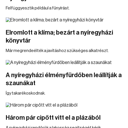
Felfüggyesztik például a fűnyírást.
Elromlott a klíma; bezárt a nyíregyházi
könyvtár
Már megrendeélték a javításhoz szükséges alkatrészt.
A nyíregyházi élményfürdőben leállítják a
szaunákat
Így takarékoskodnak.
Három pár cipőtt vitt el a plázából
A nyíregyházi rendőrök a lakosság segítségét kérik.