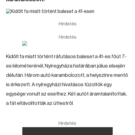
Hirdetés
Hirdetés
Kidőlt fa miatt történt ráfutásos baleset a 41-es főút 7-
es kilométerénél, Nyíregyháza határában július elsején
délután. Három autó karambolozott, a helyszínre mentő
is érkezett. A nyíregyházi hivatásos tűzoltók egy
egysége vonult az esethez. Két autót áramtalanítottak,
a fát eltávolították az úttestről.
Hirdetés