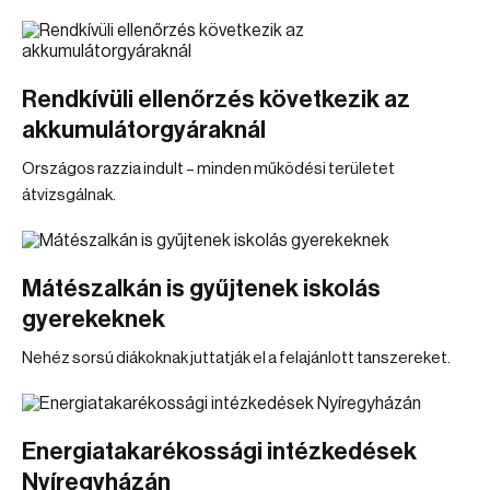
Rendkívüli ellenőrzés következik az
akkumulátorgyáraknál
Országos razzia indult – minden működési területet
átvizsgálnak.
Mátészalkán is gyűjtenek iskolás
gyerekeknek
Nehéz sorsú diákoknak juttatják el a felajánlott tanszereket.
Energiatakarékossági intézkedések
Nyíregyházán