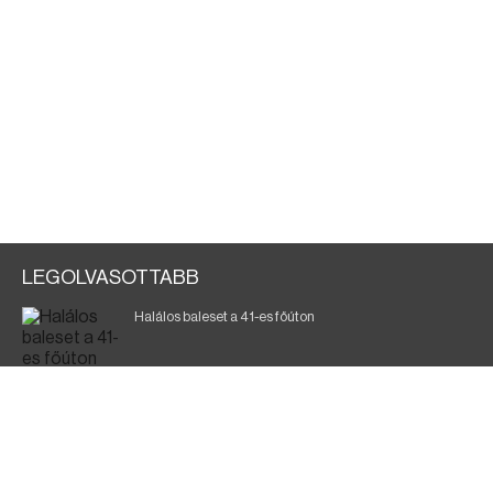
LEGOLVASOTTABB
Halálos baleset a 41-es főúton
Magyar Péter: a legkritikusabb öt nap áll előttünk