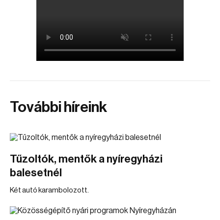
További híreink
Tűzoltók, mentők a nyíregyházi
balesetnél
Két autó karambolozott.