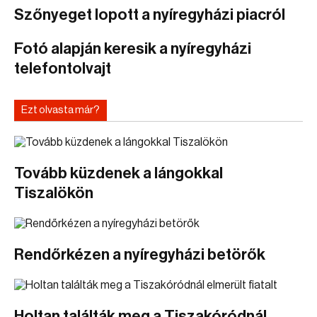
Szőnyeget lopott a nyíregyházi piacról
Fotó alapján keresik a nyíregyházi
telefontolvajt
Ezt olvasta már?
Tovább küzdenek a lángokkal
Tiszalökön
Rendőrkézen a nyíregyházi betörők
Holtan találták meg a Tiszakóródnál