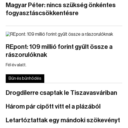
Magyar Péter: nincs szükség önkéntes
fogyasztáscsökkentésre
REpont: 109 millió forint gyűlt össze a
rászorulóknak
Fél év alatt.
Bűn és bűnhődés
Drogdílerre csaptak le Tiszavasváriban
Három pár cipőtt vitt el a plázából
Letartóztattak egy mándoki szökevényt