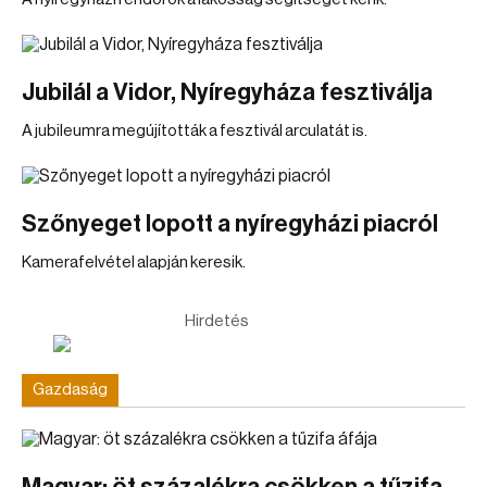
Jubilál a Vidor, Nyíregyháza fesztiválja
A jubileumra megújították a fesztivál arculatát is.
Szőnyeget lopott a nyíregyházi piacról
Kamerafelvétel alapján keresik.
Hirdetés
Gazdaság