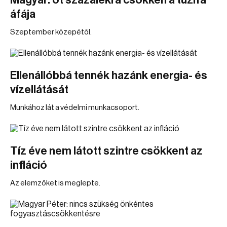
Magyar: öt százalékra csökken a tűzifa
áfája
Szeptember közepétől.
Ellenállóbbá tennék hazánk energia- és
vízellátását
Munkához lát a védelmi munkacsoport.
Tíz éve nem látott szintre csökkent az
infláció
Az elemzőket is meglepte.