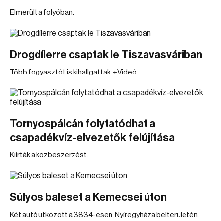
Elmerült a folyóban.
Drogdílerre csaptak le Tiszavasváriban
Több fogyasztót is kihallgattak. +Videó.
Tornyospálcán folytatódhat a
csapadékvíz-elvezetők felújítása
Kiírták a közbeszerzést.
Súlyos baleset a Kemecsei úton
Két autó ütközött a 3834-esen, Nyíregyháza belterületén.