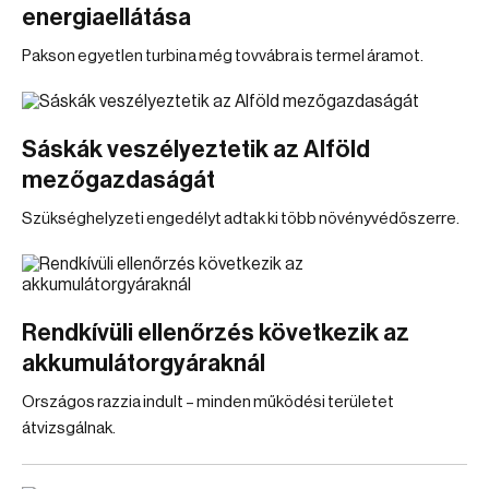
energiaellátása
Pakson egyetlen turbina még tovvábra is termel áramot.
Sáskák veszélyeztetik az Alföld
mezőgazdaságát
Szükséghelyzeti engedélyt adtak ki több növényvédőszerre.
Rendkívüli ellenőrzés következik az
akkumulátorgyáraknál
Országos razzia indult – minden működési területet
átvizsgálnak.