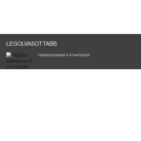
LEGOLVASOTTABB
Halálos baleset a 41-es főúton
Gyász: elhunyt az olaszok legendás labdarúgója
Magyar Péter: ülésezett a Kormányzati Védelmi
Munkacsoport
A vasúti teherszállítást korlátozzák