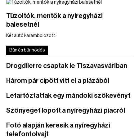
Tűzoltók, mentők a nyíregyházi
balesetnél
Két autó karambolozott.
Bűn és bűnhődés
Drogdílerre csaptak le Tiszavasváriban
Három pár cipőtt vitt el a plázából
Letartóztattak egy mándoki szökevényt
Szőnyeget lopott a nyíregyházi piacról
Fotó alapján keresik a nyíregyházi
telefontolvajt