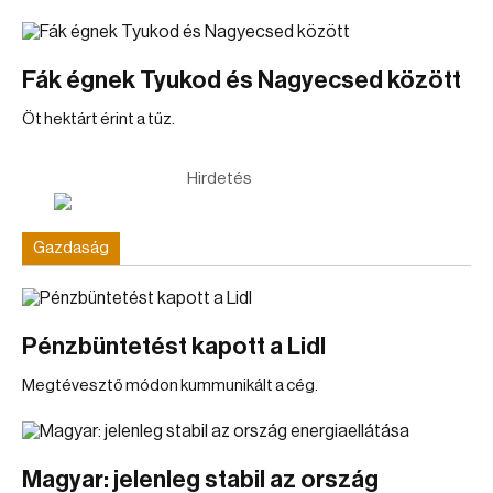
Fák égnek Tyukod és Nagyecsed között
Öt hektárt érint a tűz.
Hirdetés
Gazdaság
Pénzbüntetést kapott a Lidl
Megtévesztő módon kummunikált a cég.
Magyar: jelenleg stabil az ország