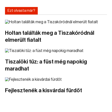
Ezt olvasta már?
Holtan találták meg a Tiszakóródnál
elmerült fiatalt
Tiszalöki tűz: a füst még napokig
maradhat
Fejlesztenék a kisvárdai fürdőt