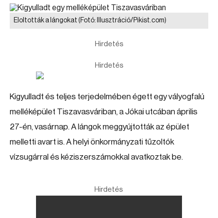
Eloltották a lángokat
(Fotó: Illusztráció/Pikist.com)
Hirdetés
Hirdetés
Kigyulladt és teljes terjedelmében égett egy vályogfalú
melléképület Tiszavasváriban, a Jókai utcában április
27-én, vasárnap. A lángok meggyújtották az épület
melletti avart is. A helyi önkormányzati tűzoltók
vízsugárral és kéziszerszámokkal avatkoztak be.
Hirdetés