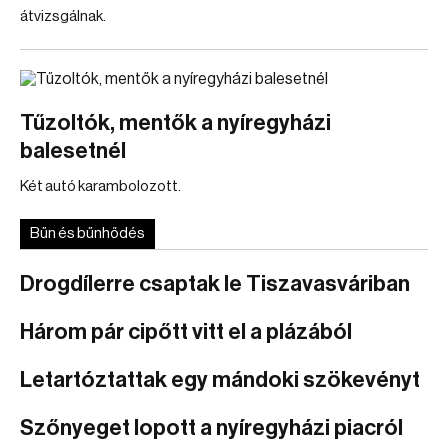
átvizsgálnak.
Tűzoltók, mentők a nyíregyházi
balesetnél
Két autó karambolozott.
Bűn és bűnhődés
Drogdílerre csaptak le Tiszavasváriban
Három pár cipőtt vitt el a plázából
Letartóztattak egy mándoki szökevényt
Szőnyeget lopott a nyíregyházi piacról