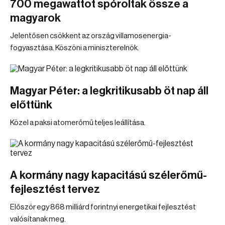
700 megawattot spóroltak össze a
magyarok
Jelentősen csökkent az ország villamosenergia-
fogyasztása. Köszöni a miniszterelnök.
Magyar Péter: a legkritikusabb öt nap áll
előttünk
Közel a paksi atomerőmű teljes leállítása.
A kormány nagy kapacitású szélerőmű-
fejlesztést tervez
Először egy 868 milliárd forintnyi energetikai fejlesztést
valósítanak meg.