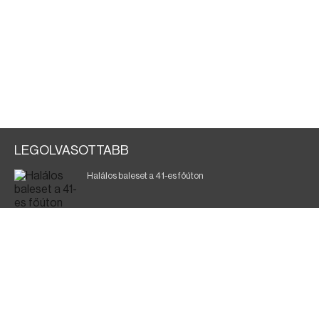
LEGOLVASOTTABB
Halálos baleset a 41-es főúton
Gyász: elhunyt az olaszok legendás labdarúgója
Magyar Péter: ülésezett a Kormányzati Védelmi
Munkacsoport