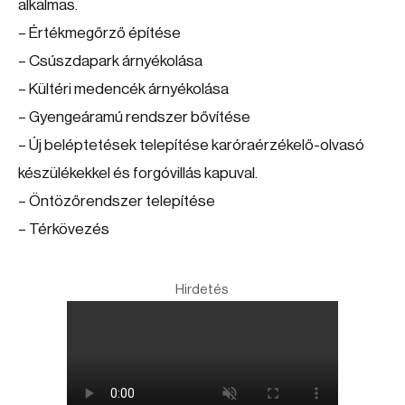
alkalmas.
– Értékmegőrző építése
– Csúszdapark árnyékolása
– Kültéri medencék árnyékolása
– Gyengeáramú rendszer bővítése
– Új beléptetések telepítése karóraérzékelő-olvasó
készülékekkel és forgóvillás kapuval.
– Öntözőrendszer telepítése
– Térkövezés
Hirdetés