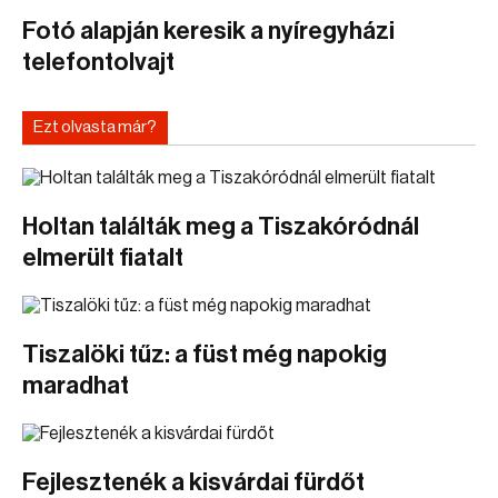
Fotó alapján keresik a nyíregyházi
telefontolvajt
Ezt olvasta már?
Holtan találták meg a Tiszakóródnál
elmerült fiatalt
Tiszalöki tűz: a füst még napokig
maradhat
Fejlesztenék a kisvárdai fürdőt