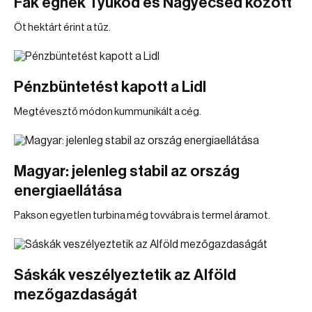
Fák égnek Tyukod és Nagyecsed között
Öt hektárt érint a tűz.
Pénzbüntetést kapott a Lidl
Megtévesztő módon kummunikált a cég.
Magyar: jelenleg stabil az ország
energiaellátása
Pakson egyetlen turbina még tovvábra is termel áramot.
Sáskák veszélyeztetik az Alföld
mezőgazdaságát