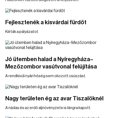
Fejlesztenék a kisvárdai fürdőt
Kiírták a pályázatot.
Jó ütemben halad a Nyíregyháza–
Mezőzombor vasútvonal felújítása
A rendkívüli nyári hőség sem okozott csúszást.
Nagy területen ég az avar Tiszalöknél
A nádas és az erdő aljnövényzete is lángra kapott.