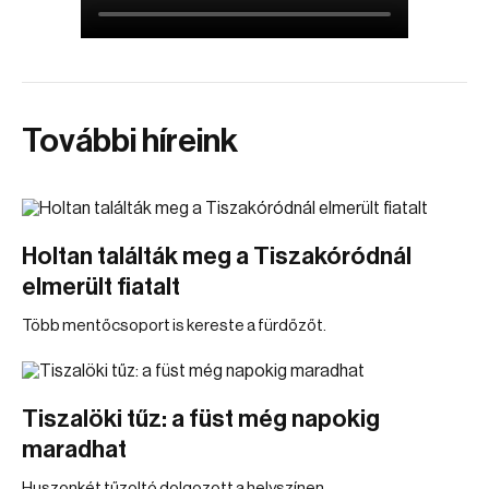
További híreink
Holtan találták meg a Tiszakóródnál
elmerült fiatalt
Több mentőcsoport is kereste a fürdőzőt.
Tiszalöki tűz: a füst még napokig
maradhat
Huszonkét tűzoltó dolgozott a helyszínen.