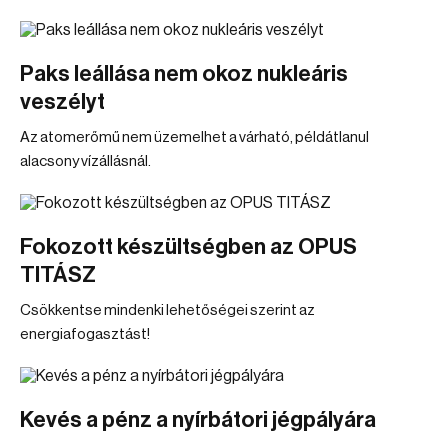
Paks leállása nem okoz nukleáris
veszélyt
Az atomerőmű nem üzemelhet a várható, példátlanul
alacsony vízállásnál.
Fokozott készültségben az OPUS
TITÁSZ
Csökkentse mindenki lehetőségei szerint az
energiafogasztást!
Kevés a pénz a nyírbátori jégpályára