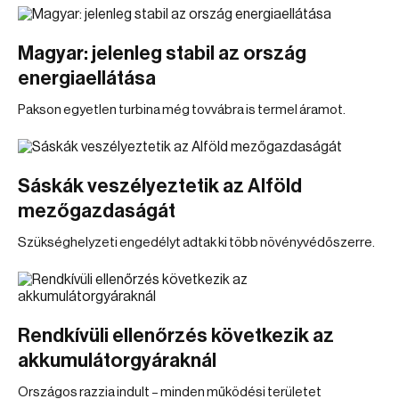
Magyar: jelenleg stabil az ország
energiaellátása
Pakson egyetlen turbina még tovvábra is termel áramot.
Sáskák veszélyeztetik az Alföld
mezőgazdaságát
Szükséghelyzeti engedélyt adtak ki több növényvédőszerre.
Rendkívüli ellenőrzés következik az
akkumulátorgyáraknál
Országos razzia indult – minden működési területet