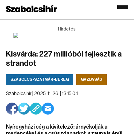
Hirdetés
Kisvárda: 227 millióból fejlesztik a
strandot
SZABOLCS-SZATMÁR-BEREG
GAZDASÁG
Szabolcsihír |
2025. 11. 26. | 13:15:04
Nyíregyházi cég a kivitelező: árnyékolják a
medencéket és a csúszdaparkot, szauna is épül.