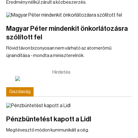
Eredmény nélkül zárult a közbeszerzés.
Magyar Péter mindenkit önkorlátozásra
szólított fel
Rövid távon bizonyosan nem várható az atomerőmű
újraindítása - mondta a miniszterelnök.
Hirdetés
Gazdaság
Pénzbüntetést kapott a Lidl
Megtévesztő módon kummunikált a cég.