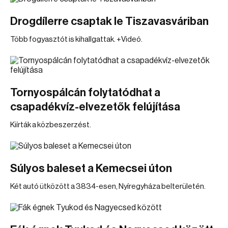
Drogdílerre csaptak le Tiszavasváriban
Több fogyasztót is kihallgattak. +Videó.
Tornyospálcán folytatódhat a
csapadékvíz-elvezetők felújítása
Kiírták a közbeszerzést.
Súlyos baleset a Kemecsei úton
Két autó ütközött a 3834-esen, Nyíregyháza belterületén.