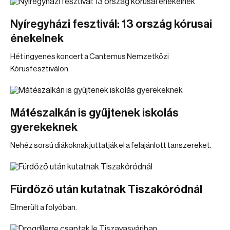
Nyíregyházi fesztivál: 13 ország kórusai
énekelnek
Hét ingyenes koncert a Cantemus Nemzetközi
Kórusfesztiválon.
Mátészalkán is gyűjtenek iskolás
gyerekeknek
Nehéz sorsú diákoknak juttatják el a felajánlott tanszereket.
Fürdőző után kutatnak Tiszakóródnál
Elmerült a folyóban.