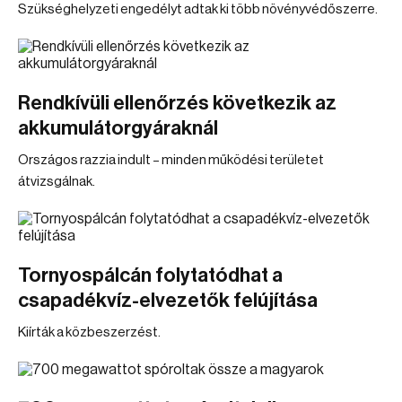
Szükséghelyzeti engedélyt adtak ki több növényvédőszerre.
Rendkívüli ellenőrzés következik az
akkumulátorgyáraknál
Országos razzia indult – minden működési területet
átvizsgálnak.
Tornyospálcán folytatódhat a
csapadékvíz-elvezetők felújítása
Kiírták a közbeszerzést.