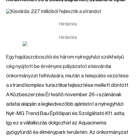
Hirdetés
Hirdetés
Egy hajdúszoboszlói és három nyíregyházi székhelyű
cég nyújtott be érvényes pályázatot a kisvárdai
önkormányzat felhívására, miután a település vezetése
a s
trand komplex turisztikai fejlesztése mellett döntött.
A Közbeszerzési Értesítő november 26-i számának
adatai alapján a legkedvezőbb ajánlatot a nyíregyházi
Nyír-MG Trend Bau Építőipari és Szolgáltató Kft. adta,
így ez a vállalkozás dolgozhat az Aquacinema
gyógyfürdő és élménypark területén. Az önkormányzat