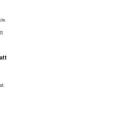
le.
att
t.