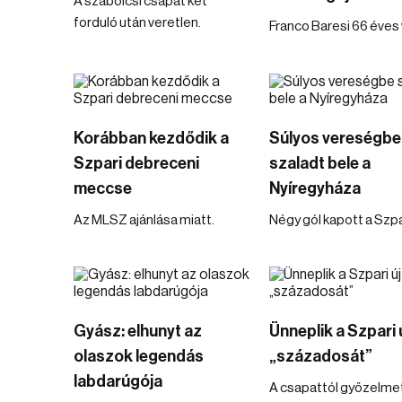
A szabolcsi csapat két
forduló után veretlen.
Franco Baresi 66 éves 
Korábban kezdődik a
Súlyos vereségbe
Szpari debreceni
szaladt bele a
meccse
Nyíregyháza
Az MLSZ ajánlása miatt.
Négy gól kapott a Szpa
Gyász: elhunyt az
Ünneplik a Szpari 
olaszok legendás
„századosát”
labdarúgója
A csapattól győzelme