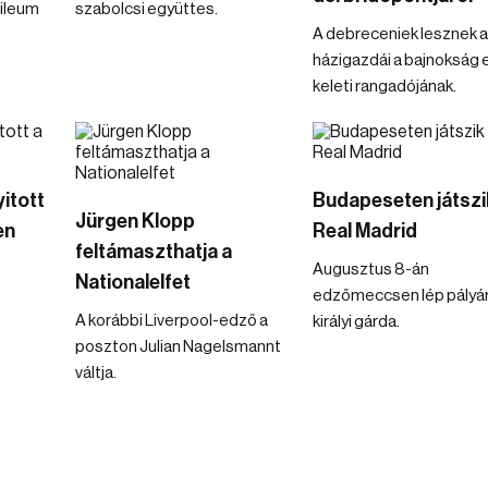
bileum
szabolcsi együttes.
A debreceniek lesznek a
házigazdái a bajnokság 
keleti rangadójának.
itott
Budapeseten játszi
Jürgen Klopp
en
Real Madrid
feltámaszthatja a
Augusztus 8-án
Nationalelfet
edzőmeccsen lép pályár
A korábbi Liverpool-edző a
királyi gárda.
poszton Julian Nagelsmannt
váltja.