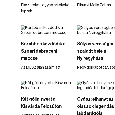
Ékszereket, egyéb értékeket
Elhunyt Melis Zoltán.
loptak.
Korábban kezdődik a
Súlyos vereségbe
Szpari debreceni
szaladt bele a
meccse
Nyíregyháza
Az MLSZ ajánlása miatt.
Négy gól kapott a Szpa
Két góllal nyert a
Gyász: elhunyt az
Kisvárda Felcsúton
olaszok legendás
labdarúgója