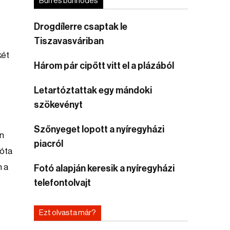
Bűn és bűnhődés
Drogdílerre csaptak le
Tiszavasváriban
két
Három pár cipőtt vitt el a plázából
Letartóztattak egy mándoki
szökevényt
Szőnyeget lopott a nyíregyházi
n
piacról
zóta
n a
Fotó alapján keresik a nyíregyházi
telefontolvajt
Ezt olvasta már?