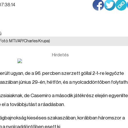
07:38:14
(Fotó: MTI/AP/Charles Krupa)
Hirdetés
rült ugyan, de a 96. percben szerzett góllal 2-1-re legyőzte
szában június 29-én, hétfőn, és a nyolcaddöntőben folytatha
siaiaknak, de Casemiro a második játékrész elején egyenlíte
e el a továbbjutást a ráadásban.
ilágbajnokság kieséses szakaszában, korábban háromszor a
g a nyolcaddöntőben esett ki.