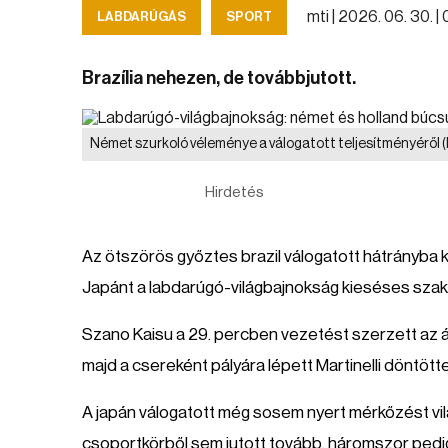
mti |
2026. 06. 30. | 
LABDARÚGÁS
SPORT
Brazília nehezen, de továbbjutott.
Német szurkoló véleménye a válogatott teljesítményéről
Hirdetés
Az ötszörös győztes brazil válogatott hátrányba ke
Japánt a labdarúgó-világbajnokság kieséses szaka
Szano Kaisu a 29. percben vezetést szerzett az áz
majd a csereként pályára lépett Martinelli döntött
A japán válogatott még sosem nyert mérkőzést v
csoportkörből sem jutott tovább, háromszor pedi