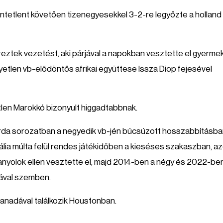
öntetlent követően tizenegyesekkel 3-2-re legyőzte a holland
eztek vezetést, aki párjával a napokban vesztette el gyerme
etlen vb-elődöntős afrikai együttese Issza Diop fejesével
tlen Marokkó bizonyult higgadtabbnak.
da sorozatban a negyedik vb-jén búcsúzott hosszabbításba
ia múlta felül rendes játékidőben a kieséses szakaszban, a
anyolok ellen vesztette el, majd 2014-ben a négy és 2022-be
nával szemben.
anadával találkozik Houstonban.