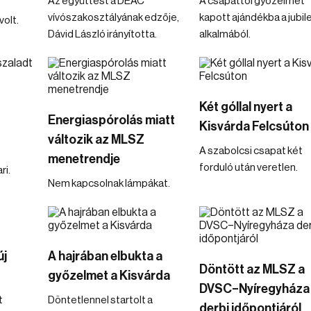
Az együttest a DEAC
A csapattól győzelmet
vívószakosztályának edzője,
kapott ajándékba a jubi
volt.
Dávid László irányította.
alkalmából.
Két góllal nyert a
Energiaspórolás miatt
Kisvárda Felcsúton
változik az MLSZ
A szabolcsi csapat két
menetrendje
forduló után veretlen.
ri.
Nem kapcsolnak lámpákat.
új
A hajrában elbukta a
Döntött az MLSZ a
győzelmet a Kisvárda
DVSC–Nyíregyháza
t
Döntetlennel startolt a
derbi időpontjáról