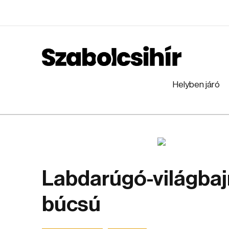
Helyben járó
Labdarúgó-világbaj
búcsú