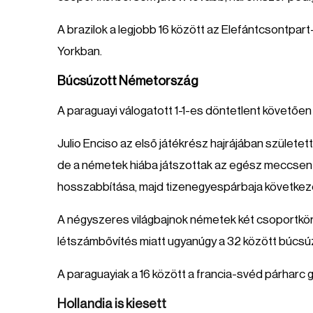
A brazilok a legjobb 16 között az Elefántcsontpa
Yorkban.
Búcsúzott Németország
A paraguayi válogatott 1-1-es döntetlent követőe
Julio Enciso az első játékrész hajrájában született
de a németek hiába játszottak az egész meccsen m
hosszabbítása, majd tizenegyespárbaja következet
A négyszeres világbajnok németek két csoportkörö
létszámbővítés miatt ugyanúgy a 32 között búcsú
A paraguayiak a 16 között a francia-svéd párharc
Hollandia is kiesett