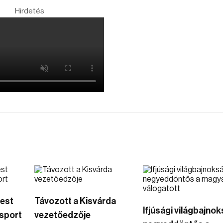
Hirdetés
mest
Távozott a Kisvárda
Ifjúsági világbajnok
sport
vezetőedzője