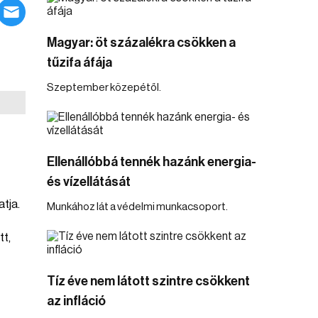
Magyar: öt százalékra csökken a
tűzifa áfája
Szeptember közepétől.
Ellenállóbbá tennék hazánk energia-
és vízellátását
tja.
Munkához lát a védelmi munkacsoport.
tt,
Tíz éve nem látott szintre csökkent
az infláció