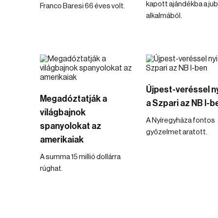
kapott ajándékba a ju
Franco Baresi 66 éves volt.
alkalmából.
Újpest-veréssel ny
Megadóztatják a
a Szpari az NB I-b
világbajnok
A Nyíregyháza fontos
spanyolokat az
győzelmet aratott.
amerikaiak
A summa 15 millió dollárra
rúghat.