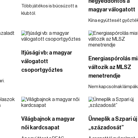
negyeddöntős a
Több játékos is búcsúzott a
magyar válogatott
klubtól.
Kína együttesét győzték 
Ifjúsági vb: a magyar
Energiaspórolás mi
válogatott
változik az MLSZ
csoportgyőztes
menetrendje
ri.
Nem kapcsolnak lámpáka
Világbajnok a magyar
Ünneplik a Szpari új
női kardcsapat
„századosát”