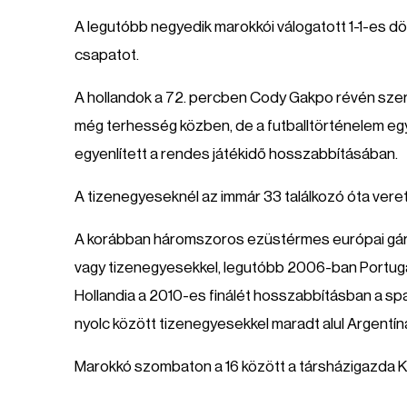
A legutóbb negyedik marokkói válogatott 1-1-es d
csapatot.
A hollandok a 72. percben Cody Gakpo révén szer
még terhesség közben, de a futballtörténelem egy
egyenlített a rendes játékidő hosszabbításában.
A tizenegyeseknél az immár 33 találkozó óta vere
A korábban háromszoros ezüstérmes európai gár
vagy tizenegyesekkel, legutóbb 2006-ban Portugál
Hollandia a 2010-es finálét hosszabbításban a sp
nyolc között tizenegyesekkel maradt alul Argentí
Marokkó szombaton a 16 között a társházigazda K