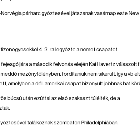
rt-Norvégia párharc győztesével játszanak vasárnap este New
n tizenegyesekkel 4-3-ra legyőzte a német csapatot.
 fejesgóljára a második felvonás elején Kai Havertz válaszolt fe
eddő mezőnyfölényben, fordítaniuk nem sikerült, így a vb el
t, amelyben a dél-amerikai csapat bizonyult jobbnak hat kör
s búcsú után ezúttal az első szakaszt túlélték, de a
ztak.
 győztesével találkoznak szombaton Philadelphiában.