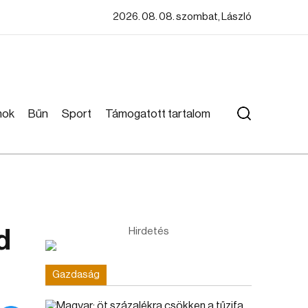
2026. 08. 08. szombat, László
mok
Bűn
Sport
Támogatott tartalom
d
Hirdetés
Gazdaság