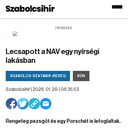
Hirdetés
Lecsapott a NAV egy nyírségi
lakásban
SZABOLCS-SZATMÁR-BEREG
BŰN
Szabolcsihír |
2026. 01. 29. | 08:35:53
Rengeteg pezsgőt és egy Porschét is lefoglaltak.