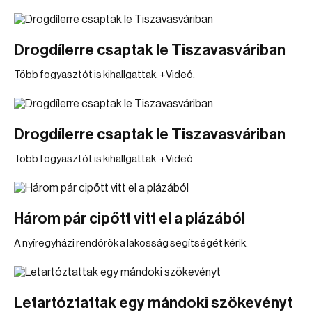
Drogdílerre csaptak le Tiszavasváriban
Több fogyasztót is kihallgattak. +Videó.
Drogdílerre csaptak le Tiszavasváriban
Több fogyasztót is kihallgattak. +Videó.
Három pár cipőtt vitt el a plázából
A nyíregyházi rendőrök a lakosság segítségét kérik.
Letartóztattak egy mándoki szökevényt