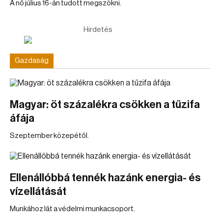
A nő július 16-án tudott megszökni.
Hirdetés
Gazdaság
Magyar: öt százalékra csökken a tűzifa
áfája
Szeptember közepétől.
Ellenállóbbá tennék hazánk energia- és
vízellátását
Munkához lát a védelmi munkacsoport.