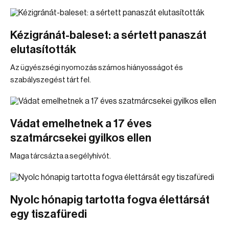
Kézigránát-baleset: a sértett panaszát
elutasították
Az ügyészségi nyomozás számos hiányosságot és
szabályszegést tárt fel.
Vádat emelhetnek a 17 éves
szatmárcsekei gyilkos ellen
Maga tárcsázta a segélyhívót.
Nyolc hónapig tartotta fogva élettársát
egy tiszafüredi