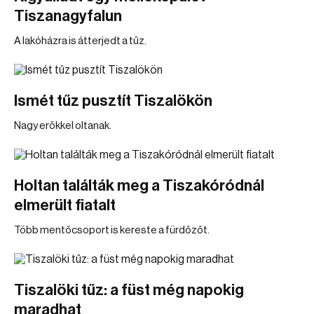
Tiszanagyfalun
A lakóházra is átterjedt a tűz.
Ismét tűz pusztít Tiszalökön
Nagy erőkkel oltanak.
Holtan találták meg a Tiszakóródnál
elmerült fiatalt
Több mentőcsoport is kereste a fürdőzőt.
Tiszalöki tűz: a füst még napokig
maradhat