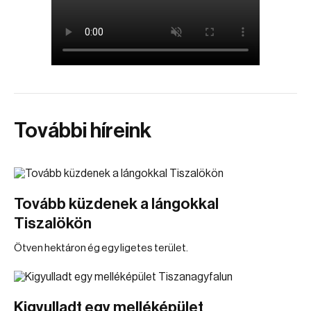
További híreink
Tovább küzdenek a lángokkal
Tiszalökön
Ötven hektáron ég egy ligetes terület.
Kigyulladt egy melléképület