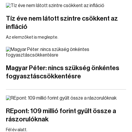
Tíz éve nem látott szintre csökkent az
infláció
Az elemzőket is meglepte.
Magyar Péter: nincs szükség önkéntes
fogyasztáscsökkentésre
REpont: 109 millió forint gyűlt össze a
rászorulóknak
Fél év alatt.