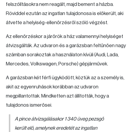
felszólításokra nem reagált, majd bement a házba.
Röviddel ezután az ingatlan tulajdonosa is előkerült, aki
átvette a helyiség-ellenőrzésről szóló végzést.
Az ellenőrzéskor a járőrök a ház valamennyi helyiséget
átvizsgálták. Az udvaron és a garázsban feltűnően nagy
számban sorakoztak a használaton kívüli (Audi, Lada,
Mercedes, Volkswagen, Porsche) gépjárművek.
A garázsban két férfi ügyködött, köztük az a személy is,
akit az egyenruhások korábban az udvaron
megpillantottak. Mindketten azt állították, hogy a
tulajdonos ismerősei.
A pince átvizsgálásakor 1 340 üveg pezsgő
került elő, amelynek eredetét az ingatlan