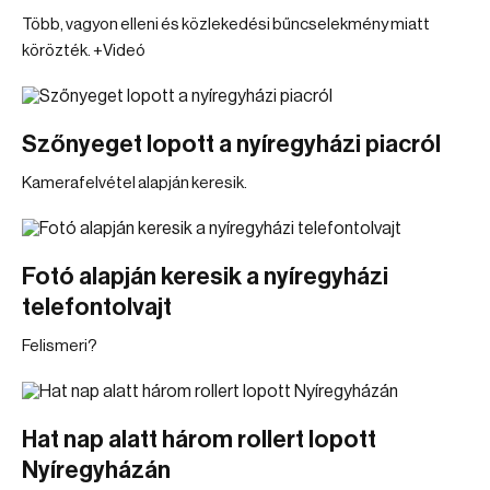
Több, vagyon elleni és közlekedési bűncselekmény miatt
körözték. +Videó
Szőnyeget lopott a nyíregyházi piacról
Kamerafelvétel alapján keresik.
Fotó alapján keresik a nyíregyházi
telefontolvajt
Felismeri?
Hat nap alatt három rollert lopott
Nyíregyházán