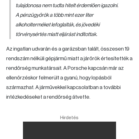
tulajdonosa nem tudta hitelt érdemlően igazolni.
A pénzügyőrök a több mint ezer liter
alkoholterméket lefoglalták, és jövedéki
törvénysértés miatt eljárást indítottak.
Az ingatlan udvarán és a garázsban talált, összesen 19
rendszám nélküli gépjármű miatt a járőrök értesítették a
rendőrség munkatársait. A Porsche kapcsán már az
ellenőrzéskor felmerült a gyanú, hogy lopásból
származhat. A járművekkel kapcsolatban a további
intézkedéseket a rendőrség átvette.
Hirdetés