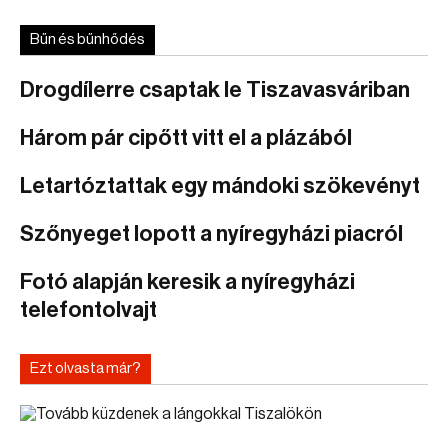
Bűn és bűnhődés
Drogdílerre csaptak le Tiszavasváriban
Három pár cipőtt vitt el a plázából
Letartóztattak egy mándoki szökevényt
Szőnyeget lopott a nyíregyházi piacról
Fotó alapján keresik a nyíregyházi
telefontolvajt
Ezt olvasta már?