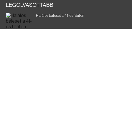
LEGOLVASOTTABB
Halálos baleset a 41-es főúton
Magyar Péter: a legkritikusabb öt nap áll előttünk
700 megawattot spóroltak össze a magyarok
Fák égnek Tyukod és Nagyecsed között
Fürdőző után kutatnak Tiszakóródnál