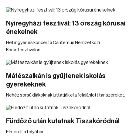
Nyíregyházi fesztivál: 13 ország kórusai
énekelnek
Hét ingyenes koncert a Cantemus Nemzetközi
Kórusfesztiválon.
Mátészalkán is gyűjtenek iskolás
gyerekeknek
Nehéz sorsú diákoknak juttatják el a felajánlott tanszereket.
Fürdőző után kutatnak Tiszakóródnál
Elmerült a folyóban.