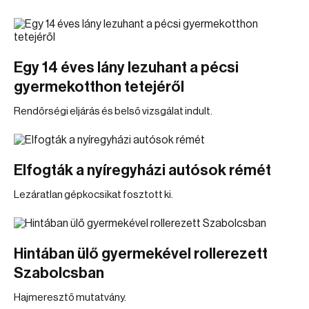
Egy 14 éves lány lezuhant a pécsi
gyermekotthon tetejéről
Rendőrségi eljárás és belső vizsgálat indult.
Elfogták a nyíregyházi autósok rémét
Lezáratlan gépkocsikat fosztott ki.
Hintában ülő gyermekével rollerezett
Szabolcsban
Hajmeresztő mutatvány.