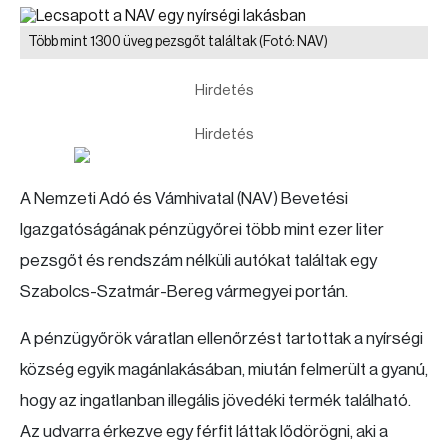
Több mint 1300 üveg pezsgőt találtak
(Fotó: NAV)
Hirdetés
Hirdetés
A Nemzeti Adó és Vámhivatal (NAV) Bevetési
Igazgatóságának pénzügyőrei több mint ezer liter
pezsgőt és rendszám nélküli autókat találtak egy
Szabolcs-Szatmár-Bereg vármegyei portán.
A pénzügyőrök váratlan ellenőrzést tartottak a nyírségi
község egyik magánlakásában, miután felmerült a gyanú,
hogy az ingatlanban illegális jövedéki termék található.
Az udvarra érkezve egy férfit láttak lődörögni, aki a