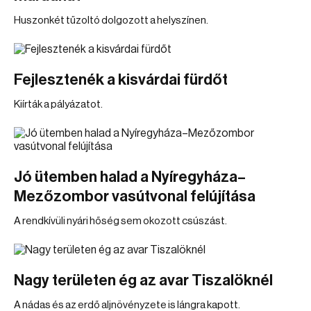
Huszonkét tűzoltó dolgozott a helyszínen.
Fejlesztenék a kisvárdai fürdőt
Kiírták a pályázatot.
Jó ütemben halad a Nyíregyháza–
Mezőzombor vasútvonal felújítása
A rendkívüli nyári hőség sem okozott csúszást.
Nagy területen ég az avar Tiszalöknél
A nádas és az erdő aljnövényzete is lángra kapott.