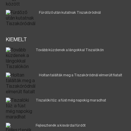
Fürdőző után kutatnak Tiszakóródnál
KIEMELT
Tovább küzdenek a lángokkal Tiszalökön
Holtan találták meg a Tiszakóródnál elmerült fiatalt
Tiszalöki tűz: a füst még napokig maradhat
Fejlesztenék a kisvárdai fürdőt