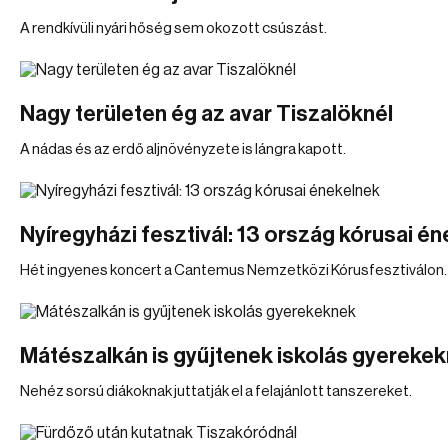
A rendkívüli nyári hőség sem okozott csúszást.
Nagy területen ég az avar Tiszalöknél
A nádas és az erdő aljnövényzete is lángra kapott.
Nyíregyházi fesztivál: 13 ország kórusai é
Hét ingyenes koncert a Cantemus Nemzetközi Kórusfesztiválon.
Mátészalkán is gyűjtenek iskolás gyereke
Nehéz sorsú diákoknak juttatják el a felajánlott tanszereket.