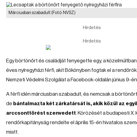
Márciusban szabadult
(Fotó: NVSZ)
Hirdetés
Hirdetés
Egy börtönőrt és családját fenyegette egy, a közelmúltba
éves nyíregyházi férfi, akit Bökönyben fogtak el a rendőrök
Nemzeti Védelmi Szolgálat a Facebook-oldalán június 9-én
A férfi idén márciusban szabadult, és nemcsak a börtönőr
de
bántalmazta két zárkatársát is, akik közül az egyi
arccsonttörést szenvedett
. Körözését a budapesti X. k
rendőrkapitányság rendelte el április 15-én hivatalos szem
miatt.