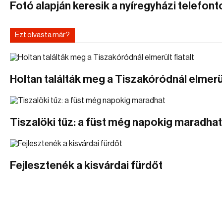
Fotó alapján keresik a nyíregyházi telefonto
Ezt olvasta már?
Holtan találták meg a Tiszakóródnál elmerül
Tiszalöki tűz: a füst még napokig maradhat
Fejlesztenék a kisvárdai fürdőt