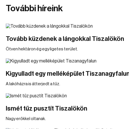
További híreink
Tovább küzdenek a lángokkal Tiszalökön
Ötven hektáron ég egy ligetes terület.
Kigyulladt egy melléképület Tiszanagyfalu
A lakóházra is átterjedt a tűz.
Ismét tűz pusztít Tiszalökön
Nagy erőkkel oltanak.