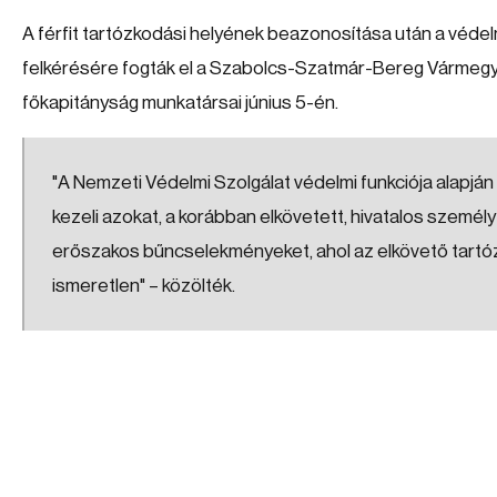
A férfit tartózkodási helyének beazonosítása után a védel
felkérésére fogták el a Szabolcs-Szatmár-Bereg Vármeg
főkapitányság munkatársai június 5-én.
"A Nemzeti Védelmi Szolgálat védelmi funkciója alapján
kezeli azokat, a korábban elkövetett, hivatalos személy 
erőszakos bűncselekményeket, ahol az elkövető tartó
ismeretlen" – közölték.