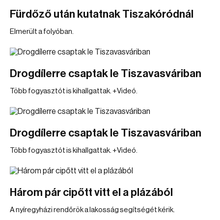
Fürdőző után kutatnak Tiszakóródnál
Elmerült a folyóban.
Drogdílerre csaptak le Tiszavasváriban
Több fogyasztót is kihallgattak. +Videó.
Drogdílerre csaptak le Tiszavasváriban
Több fogyasztót is kihallgattak. +Videó.
Három pár cipőtt vitt el a plázából
A nyíregyházi rendőrök a lakosság segítségét kérik.