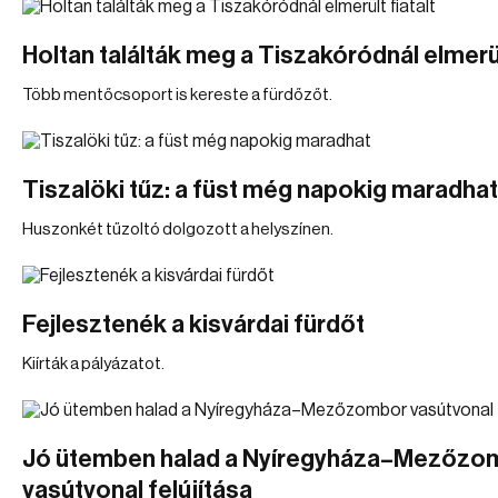
Holtan találták meg a Tiszakóródnál elmerül
Több mentőcsoport is kereste a fürdőzőt.
Tiszalöki tűz: a füst még napokig maradhat
Huszonkét tűzoltó dolgozott a helyszínen.
Fejlesztenék a kisvárdai fürdőt
Kiírták a pályázatot.
Jó ütemben halad a Nyíregyháza–Mezőzo
vasútvonal felújítása