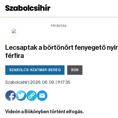
Hirdetés
Lecsaptak a börtönőrt fenyegető nyí
férfira
SZABOLCS-SZATMÁR-BEREG
BŰN
Szabolcsihír |
2026. 06. 09. | 11:17:35
Videón a Bökönyben történt elfogás.