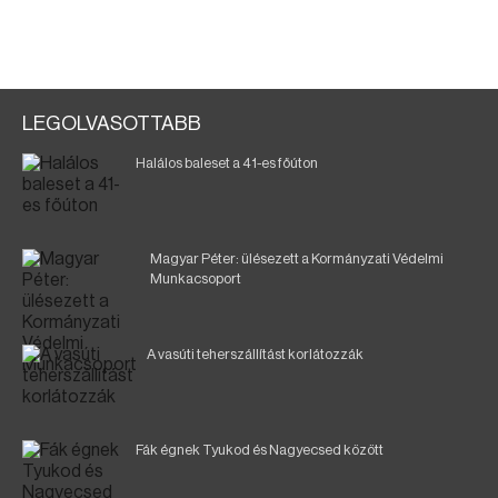
LEGOLVASOTTABB
Halálos baleset a 41-es főúton
Magyar Péter: ülésezett a Kormányzati Védelmi
Munkacsoport
A vasúti teherszállítást korlátozzák
Fák égnek Tyukod és Nagyecsed között