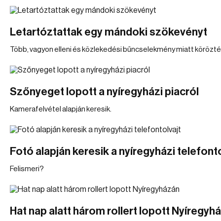
Letartóztattak egy mándoki szökevényt
Több, vagyon elleni és közlekedési bűncselekmény miatt körözté
Szőnyeget lopott a nyíregyházi piacról
Kamerafelvétel alapján keresik.
Fotó alapján keresik a nyíregyházi telefonto
Felismeri?
Hat nap alatt három rollert lopott Nyíregyh