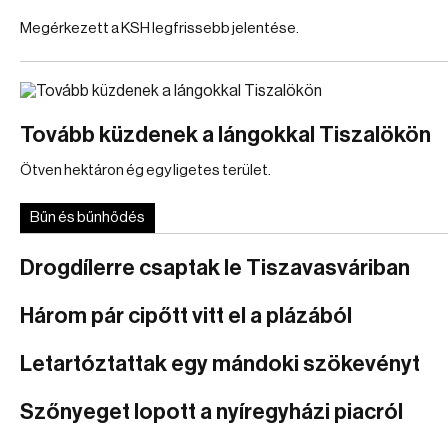
Megérkezett a KSH legfrissebb jelentése.
Tovább küzdenek a lángokkal Tiszalökön
Ötven hektáron ég egy ligetes terület.
Bűn és bűnhődés
Drogdílerre csaptak le Tiszavasváriban
Három pár cipőtt vitt el a plázából
Letartóztattak egy mándoki szökevényt
Szőnyeget lopott a nyíregyházi piacról