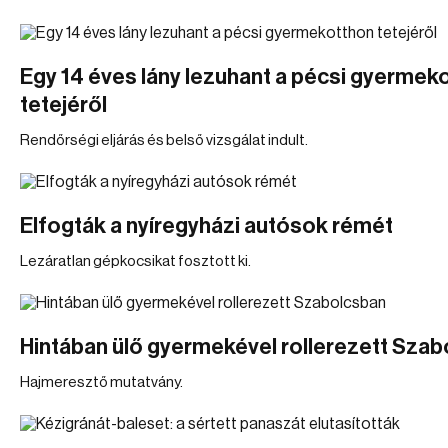
Egy 14 éves lány lezuhant a pécsi gyermek
tetejéről
Rendőrségi eljárás és belső vizsgálat indult.
Elfogták a nyíregyházi autósok rémét
Lezáratlan gépkocsikat fosztott ki.
Hintában ülő gyermekével rollerezett Sza
Hajmeresztő mutatvány.