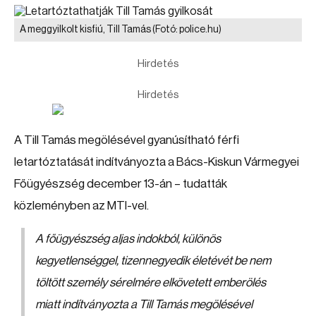
A meggyilkolt kisfiú, Till Tamás
(Fotó: police.hu)
Hirdetés
Hirdetés
A Till Tamás megölésével gyanúsítható férfi
letartóztatását indítványozta a Bács-Kiskun Vármegyei
Főügyészség december 13-án – tudatták
közleményben az MTI-vel.
A főügyészség aljas indokból, különös
kegyetlenséggel, tizennegyedik életévét be nem
töltött személy sérelmére elkövetett emberölés
miatt indítványozta a Till Tamás megölésével