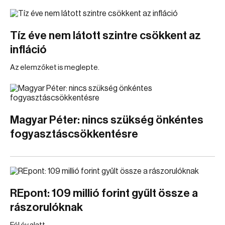
Tíz éve nem látott szintre csökkent az
infláció
Az elemzőket is meglepte.
Magyar Péter: nincs szükség önkéntes
fogyasztáscsökkentésre
REpont: 109 millió forint gyűlt össze a
rászorulóknak