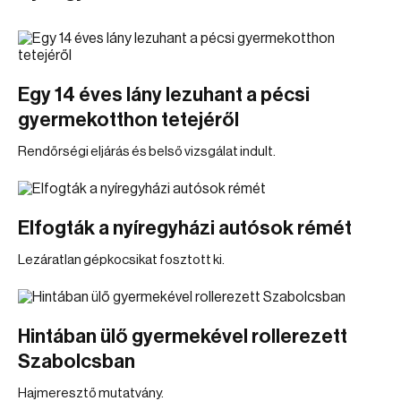
Egy 14 éves lány lezuhant a pécsi
gyermekotthon tetejéről
Rendőrségi eljárás és belső vizsgálat indult.
Elfogták a nyíregyházi autósok rémét
Lezáratlan gépkocsikat fosztott ki.
Hintában ülő gyermekével rollerezett
Szabolcsban
Hajmeresztő mutatvány.