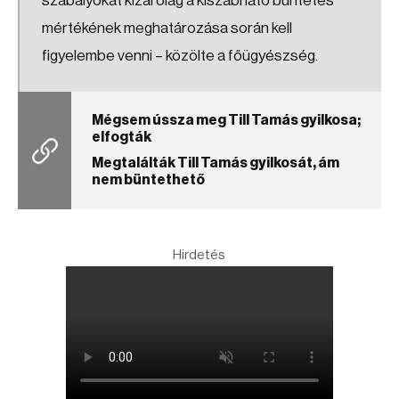
szabályokat kizárólag a kiszabható büntetés
mértékének meghatározása során kell
figyelembe venni – közölte a főügyészség.
Mégsem ússza meg Till Tamás gyilkosa;
elfogták
Megtalálták Till Tamás gyilkosát, ám
nem büntethető
Hirdetés