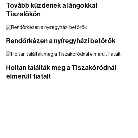
Tovább küzdenek a lángokkal
Tiszalökön
Rendőrkézen a nyíregyházi betörők
Holtan találták meg a Tiszakóródnál
elmerült fiatalt