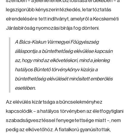
szemben – a jelenlétének biztosítása érdekében – a
legszigorúbb kényszerintézkedés, letartóztatás
elrendelésére tett indítványt, amelyről a Kecskeméti
Járásbíróság nyomozási bírája fog dönteni.
A Bács-Kiskun Vármegyei Főügyészség
álláspontja a büntethetőség elévülése kapcsán
az, hogy mind az elkövetéskori, mind a jelenleg
hatályos Büntető törvénykönyv kizárja a
büntethetőség elévülését minősített emberölés
esetében.
Az elévülés kizártsága a bűncselekményhez
kapcsolódik – a hatályos törvényben az életfogytiglani
szabadságvesztéssel fenyegetettsége miatt –, nem
pedig az elkövetőhöz. A fiatalkorú gyanúsítottak,