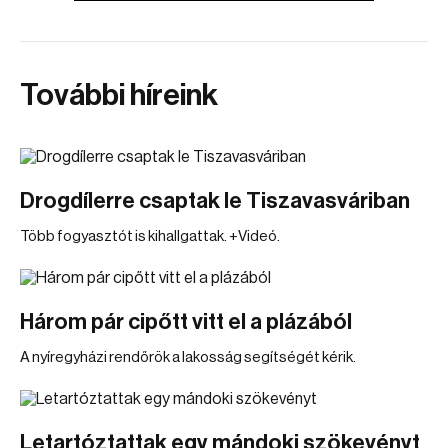
További híreink
Drogdílerre csaptak le Tiszavasváriban
Több fogyasztót is kihallgattak. +Videó.
Három pár cipőtt vitt el a plázából
A nyíregyházi rendőrök a lakosság segítségét kérik.
Letartóztattak egy mándoki szökevényt