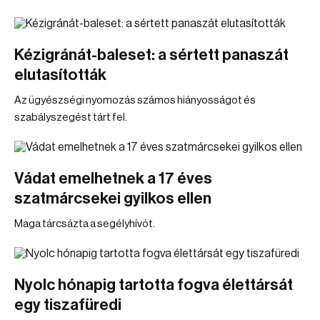
Kézigránát-baleset: a sértett panaszát
elutasították
Az ügyészségi nyomozás számos hiányosságot és
szabályszegést tárt fel.
Vádat emelhetnek a 17 éves
szatmárcsekei gyilkos ellen
Maga tárcsázta a segélyhívót.
Nyolc hónapig tartotta fogva élettársát
egy tiszafüredi