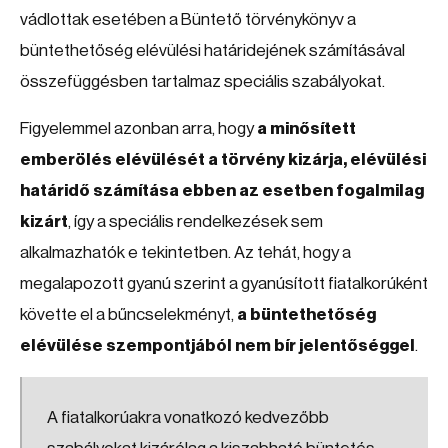
vádlottak esetében a Büntető törvénykönyv a
büntethetőség elévülési határidejének számításával
összefüggésben tartalmaz speciális szabályokat.
Figyelemmel azonban arra, hogy
a minősített
emberölés elévülését a törvény kizárja, elévülési
határidő számítása ebben az esetben fogalmilag
kizárt
, így a speciális rendelkezések sem
alkalmazhatók e tekintetben. Az tehát, hogy a
megalapozott gyanú szerint a gyanúsított fiatalkorúként
követte el a bűncselekményt,
a büntethetőség
elévülése szempontjából nem bír jelentőséggel
.
A fiatalkorúakra vonatkozó kedvezőbb