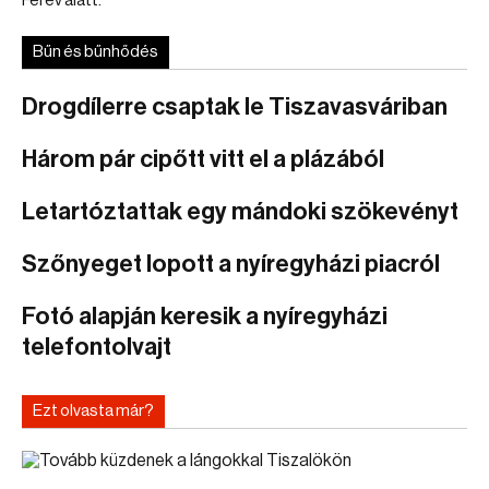
Fél év alatt.
Bűn és bűnhődés
Drogdílerre csaptak le Tiszavasváriban
Három pár cipőtt vitt el a plázából
Letartóztattak egy mándoki szökevényt
Szőnyeget lopott a nyíregyházi piacról
Fotó alapján keresik a nyíregyházi
telefontolvajt
Ezt olvasta már?