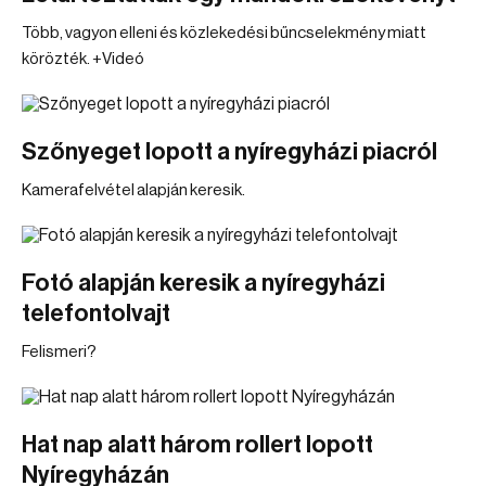
Több, vagyon elleni és közlekedési bűncselekmény miatt
körözték. +Videó
Szőnyeget lopott a nyíregyházi piacról
Kamerafelvétel alapján keresik.
Fotó alapján keresik a nyíregyházi
telefontolvajt
Felismeri?
Hat nap alatt három rollert lopott
Nyíregyházán