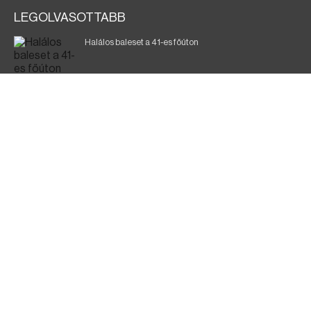
LEGOLVASOTTABB
Halálos baleset a 41-es főúton
Magyar Péter: a legkritikusabb öt nap áll előttünk
700 megawattot spóroltak össze a magyarok
Fák égnek Tyukod és Nagyecsed között
Fürdőző után kutatnak Tiszakóródnál