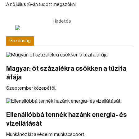
A nő július 16-án tudott megszökni.
Hirdetés
Gazdaság
Magyar: öt százalékra csökken a tűzifa
áfája
Szeptember közepétől.
Ellenállóbbá tennék hazánk energia- és
vízellátását
Munkához lát a védelmi munkacsoport.