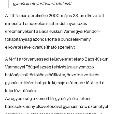
gyanúsítható férfi letartóztatását.
A Till Tamás sérelmére 2000. május 28-án elkövetett
minősített emberölés miatt indult nyomozás
eredményeként a Bács-Kiskun Vármegyei Rendőr-
főkapitányság azonosította a bűncselekmény
elkövetésével gyanúsítható személyt.
A férfit a törvényességi felügyeletet ellátó Bács-Kiskun
Vármegyei Főügyészség felhívására a nyomozó
hatóság csütörtökön előállította, őrizetbe vette és
gyanúsítottként hallgatta ki, majd előterjesztést tett a
letartóztatására.
Az ügyészség a kiemelt tárgyi súlyú, élet elleni
bűncselekmény elkövetésével gyanúsítható személlyel