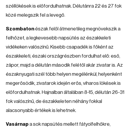
széllökések is előfordulhatnak. Délutánra 22 és 27 fok
közé melegszik fel a levegő.
Szombaton
észak felől átmenetileg megnövekszik a
felhőzet, a legkevesebb napsütés az északkeleti
vidékeken valószínű. Kisebb csapadék is főként az
északkeleti, északi országrészben fordulhat elő: eső,
zápor, majd a délután második felétől akár zivatar is. Az
északnyugati szél több helyen megélénkül, helyenként
megerősödik, zivatarok idején erős, viharos lökések is
előfordulhatnak. Hajnalban általában 8-15, délután 26-31
fok valószínű, de északkeleten néhány fokkal
alacsonyabb értékek is lehetnek.
Vasárnap
a sok napsütés mellett fátyolfelhőkre,