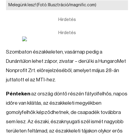
Melegünk lesz!
(Fotó: Illusztráció/magnific.com)
Hirdetés
Hirdetés
Szombaton északkeleten, vasárnap pedig a
Dunántúlon lehet zápor, zivatar – derül ki a HungaroMet
Nonprofit Zrt. előrejelzéséből, amelyet május 28-án
juttatott el az MTI-hez.
Pénteken
az ország döntő részén fátyolfelhős, napos
időre van kilátás, az északkeleti megyékben
gomolyfelhők képződhetnek, de csapadék továbbra
sem lesz. Az északi, északnyugati szél ismét nagyobb
területen feltámad, az északkeleti tájakon olykor erős