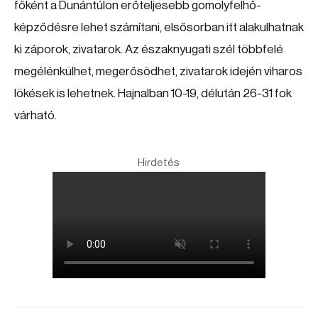
főként a Dunántúlon erőteljesebb gomolyfelhő-
képződésre lehet számítani, elsősorban itt alakulhatnak
ki záporok, zivatarok. Az északnyugati szél többfelé
megélénkülhet, megerősödhet, zivatarok idején viharos
lökések is lehetnek. Hajnalban 10-19, délután 26-31 fok
várható.
Hirdetés