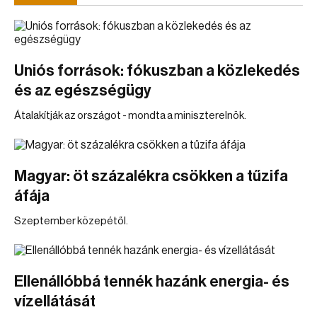
Uniós források: fókuszban a közlekedés
és az egészségügy
Átalakítják az országot - mondta a miniszterelnök.
Magyar: öt százalékra csökken a tűzifa
áfája
Szeptember közepétől.
Ellenállóbbá tennék hazánk energia- és
vízellátását