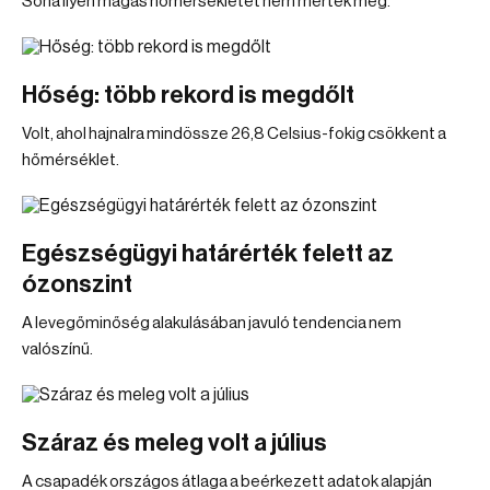
Soha ilyen magas hőmérsékletet nem mértek még.
Hőség: több rekord is megdőlt
Volt, ahol hajnalra mindössze 26,8 Celsius-fokig csökkent a
hőmérséklet.
Egészségügyi határérték felett az
ózonszint
A levegőminőség alakulásában javuló tendencia nem
valószínű.
Száraz és meleg volt a július
A csapadék országos átlaga a beérkezett adatok alapján