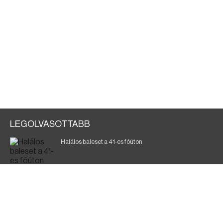
LEGOLVASOTTABB
Halálos baleset a 41-es főúton
700 megawattot spóroltak össze a magyarok