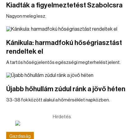
Kiadták a figyelmeztetést Szabolcsra
Nagyon meleg lesz.
Kánikula: harmadfokú hőségriasztást
rendeltek el
A tartós hőség jelentős egészségi megterhelést jelent.
Újabb hőhullám zúdul ránk a jövő héten
33-38 fok között alakul a hőmérséklet napközben.
Hirdetés
Gazdaság