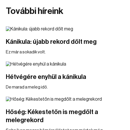
További híreink
Kánikula: újabb rekord dőlt meg
Ez már a sokadik volt.
Hétvégére enyhül a kánikula
De marad a meleg idő.
Hőség: Kékestetőn is megdőlt a
melegrekord