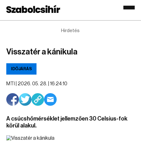
Hirdetés
Visszatér a kánikula
IDŐJÁRÁS
MTI |
2026. 05. 28. | 16:24:10
A csúcshőmérséklet jellemzően 30 Celsius-fok
körül alakul.