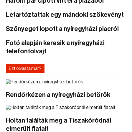
Három pár cipőtt vitt el a plázából
Letartóztattak egy mándoki szökevényt
Szőnyeget lopott a nyíregyházi piacról
Fotó alapján keresik a nyíregyházi
telefontolvajt
Ezt olvasta már?
Rendőrkézen a nyíregyházi betörők
Holtan találták meg a Tiszakóródnál
elmerült fiatalt