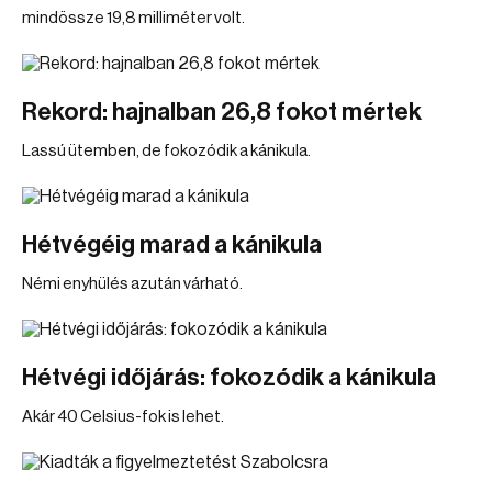
mindössze 19,8 milliméter volt.
Rekord: hajnalban 26,8 fokot mértek
Lassú ütemben, de fokozódik a kánikula.
Hétvégéig marad a kánikula
Némi enyhülés azután várható.
Hétvégi időjárás: fokozódik a kánikula
Akár 40 Celsius-fok is lehet.