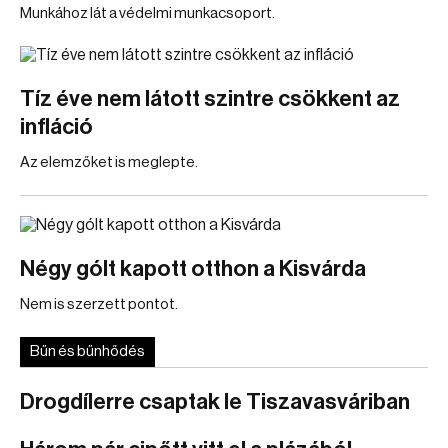
Munkához lát a védelmi munkacsoport.
Tíz éve nem látott szintre csökkent az
infláció
Az elemzőket is meglepte.
Négy gólt kapott otthon a Kisvárda
Nem is szerzett pontot.
Bűn és bűnhődés
Drogdílerre csaptak le Tiszavasváriban