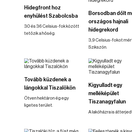
Hidegfront hoz
Borsodban dőlt m
enyhülést Szabolcsba
országos hajnali
30 és 36 Celsius-fok között
hidegrekord
tetőzik a hőség.
3,9 Celsius-fokot mér
Szikszón.
Tovább küzdenek a
Kigyulladt egy
lángokkal Tiszalökön
melléképület
Ötven hektáron ég egy
Tiszanagyfalun
ligetes terület.
A lakóházra is átterjedt