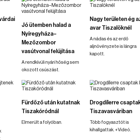
várdai
Nagy területen ég a
Jó ütemben halad a
avar Tiszalöknél
Nyíregyháza–
A nádas és az erdő
Mezőzombor
aljnövényzete is lángra
vasútvonal felújítása
kapott.
A rendkívüli nyári hőség sem
okozott csúszást.
Fürdőző után kutatnak
Drogdílerre csaptak
Tiszakóródnál
Tiszavasváriban
Elmerült a folyóban.
Több fogyasztót is
kihallgattak. +Videó.
k
t