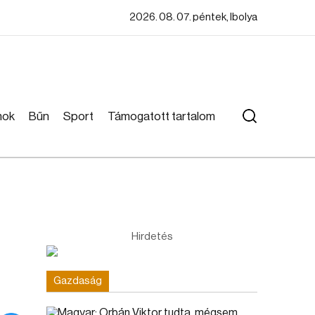
2026. 08. 07. péntek, Ibolya
mok
Bűn
Sport
Támogatott tartalom
Hirdetés
Gazdaság