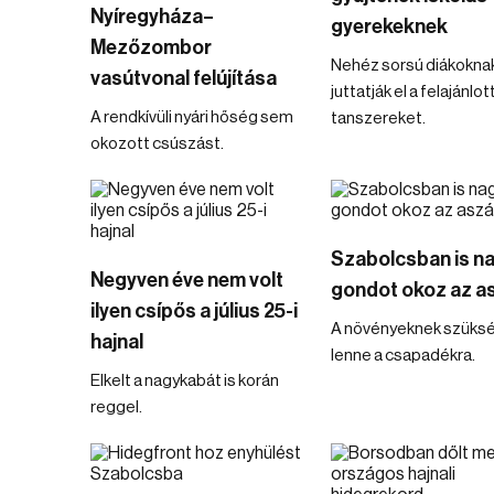
Nyíregyháza–
gyerekeknek
Mezőzombor
Nehéz sorsú diákokna
vasútvonal felújítása
juttatják el a felajánlot
A rendkívüli nyári hőség sem
tanszereket.
okozott csúszást.
Szabolcsban is n
Negyven éve nem volt
gondot okoz az a
ilyen csípős a július 25-i
A növényeknek szüks
hajnal
lenne a csapadékra.
Elkelt a nagykabát is korán
reggel.