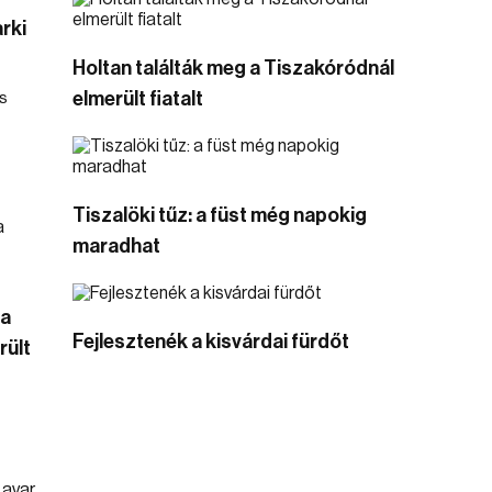
arki
Holtan találták meg a Tiszakóródnál
elmerült fiatalt
s
Tiszalöki tűz: a füst még napokig
maradhat
 a
Fejlesztenék a kisvárdai fürdőt
rült