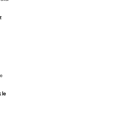
z
 le