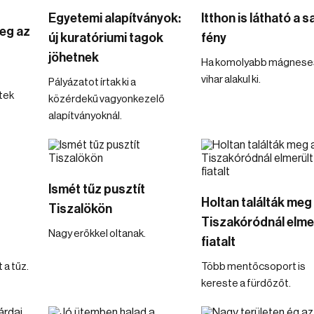
Egyetemi alapítványok:
Itthon is látható a s
eg az
új kuratóriumi tagok
fény
jöhetnek
Ha komolyabb mágnese
vihar alakul ki.
Pályázatot írtak ki a
tek
közérdekű vagyonkezelő
alapítványoknál.
Ismét tűz pusztít
Holtan találták meg
Tiszalökön
Tiszakóródnál elme
Nagy erőkkel oltanak.
fiatalt
 a tűz.
Több mentőcsoport is
kereste a fürdőzőt.