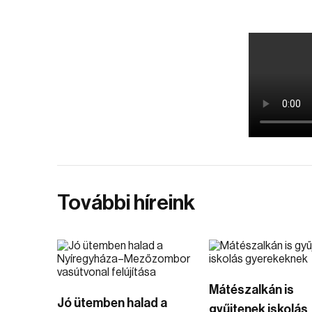
További híreink
Mátészalkán is
Jó ütemben halad a
gyűjtenek iskolás