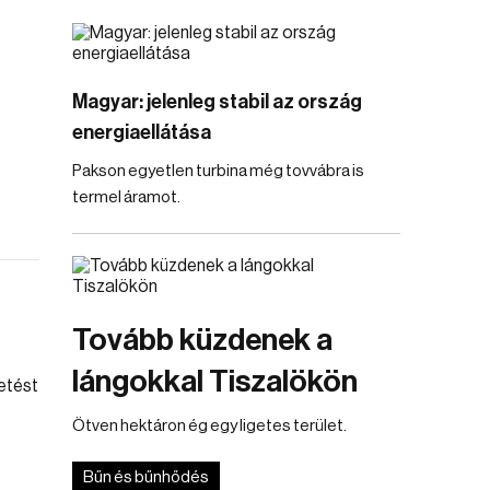
Magyar: jelenleg stabil az ország
energiaellátása
Pakson egyetlen turbina még tovvábra is
termel áramot.
Tovább küzdenek a
lángokkal Tiszalökön
Ötven hektáron ég egy ligetes terület.
Bűn és bűnhődés