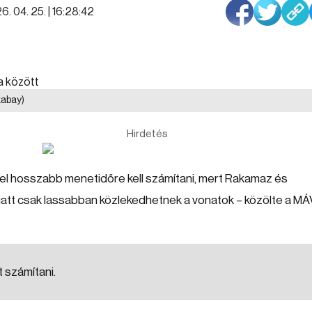
. 04. 25. | 16:28:42
ixabay)
Hirdetés
 hosszabb menetidőre kell számítani, mert Rakamaz és
iatt csak lassabban közlekedhetnek a vonatok – közölte a MÁ
t számítani.