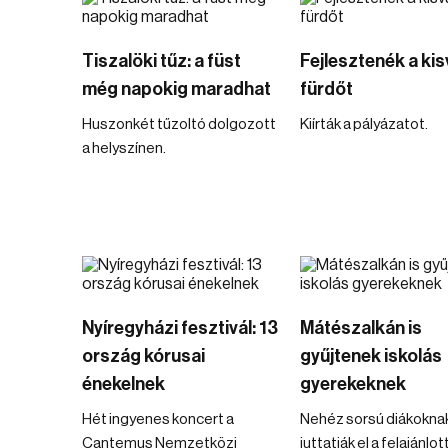
Tiszalöki tűz: a füst
Fejlesztenék a kis
még napokig maradhat
fürdőt
Huszonkét tűzoltó dolgozott
Kiírták a pályázatot.
a helyszínen.
Nyíregyházi fesztivál: 13
Mátészalkán is
ország kórusai
gyűjtenek iskolás
énekelnek
gyerekeknek
Hét ingyenes koncert a
Nehéz sorsú diákokna
Cantemus Nemzetközi
juttatják el a felajánlot