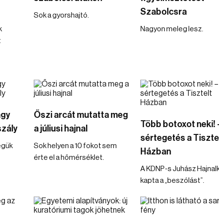
Szabolcsra
Sok a gyorshajtó.
k
Nagyon meleg lesz.
t
agy
Őszi arcát mutatta meg
Több botoxot neki! 
szály
a júliusi hajnal
sértegetés a Tiszte
égük
Sok helyen a 10 fokot sem
Házban
érte el a hőmérséklet.
A KDNP-s Juhász Hajnal
kapta a „beszólást”.