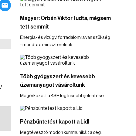
Magyar: Orbán Viktor tudta, mégsem
tett semmit
Energia- és vízügyi forradalomra van szükség
- mondta a miniszterelnök.
Több gyógyszert és kevesebb
üzemanyagot vásároltunk
V
Megérkezett a KSH legfrissebb jelentése.
Pénzbüntetést kapott a Lidl
Megtévesztő módon kummunikált a cég.