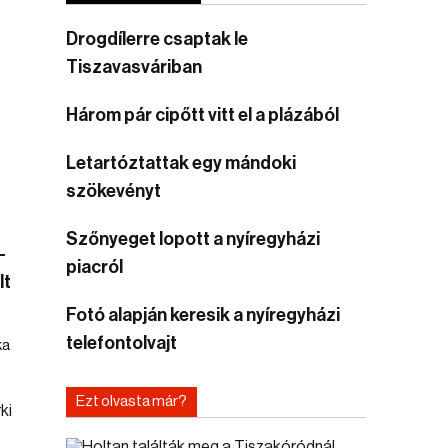
Drogdílerre csaptak le
Tiszavasváriban
Három pár cipőtt vitt el a plázából
Letartóztattak egy mándoki
szökevényt
Szőnyeget lopott a nyíregyházi
–
piacról
lt
Fotó alapján keresik a nyíregyházi
telefontolvajt
ka
Ezt olvasta már?