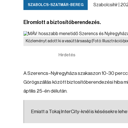
Szabolcsihír |
2026
SZABOLCS-SZATMÁR-BEREG
Elromlott a biztosítóberendezés.
Közleményt adott ki a vasúttársaság
(Fotó: Illusztráció/p
Hirdetés
A Szerencs–Nyíregyháza szakaszon 10-30 perccel
Görögszállás között biztosítóberendezési hiba m
áptilis 25-én délután.
Emiatt a Tokaj InterCity-knél is késésekre lehe