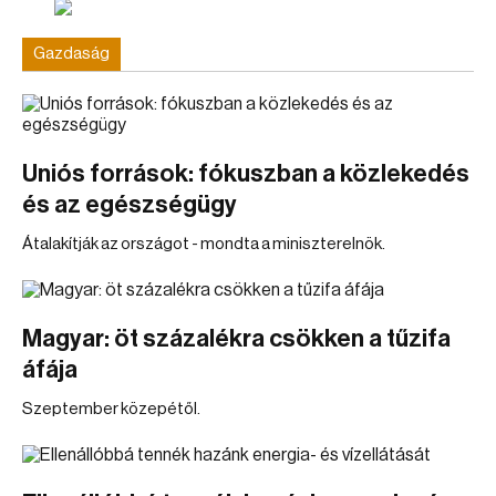
Gazdaság
Uniós források: fókuszban a közlekedés
és az egészségügy
Átalakítják az országot - mondta a miniszterelnök.
Magyar: öt százalékra csökken a tűzifa
áfája
Szeptember közepétől.