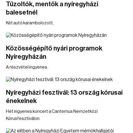
Tűzoltók, mentők a nyíregyházi
balesetnél
Két autó karambolozott.
Közösségépítő nyári programok
Nyíregyházán
A részvétel ingyenes.
Nyíregyházi fesztivál: 13 ország kórusai
énekelnek
Hét ingyenes koncert a Cantemus Nemzetközi
Kórusfesztiválon.