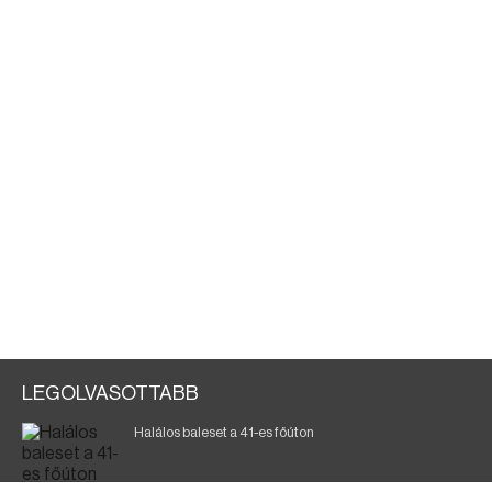
LEGOLVASOTTABB
Halálos baleset a 41-es főúton