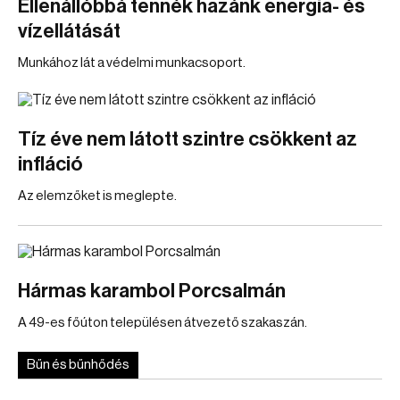
Ellenállóbbá tennék hazánk energia- és
vízellátását
Munkához lát a védelmi munkacsoport.
Tíz éve nem látott szintre csökkent az
infláció
Az elemzőket is meglepte.
Hármas karambol Porcsalmán
A 49-es főúton településen átvezető szakaszán.
Bűn és bűnhődés