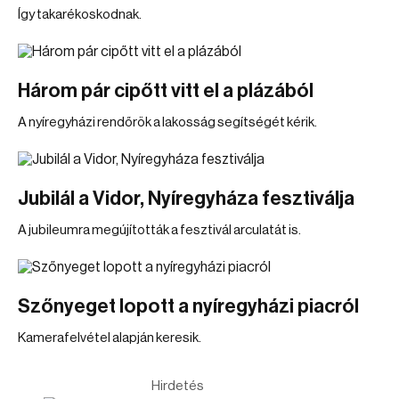
Így takarékoskodnak.
Három pár cipőtt vitt el a plázából
A nyíregyházi rendőrök a lakosság segítségét kérik.
Jubilál a Vidor, Nyíregyháza fesztiválja
A jubileumra megújították a fesztivál arculatát is.
Szőnyeget lopott a nyíregyházi piacról
Kamerafelvétel alapján keresik.
Hirdetés