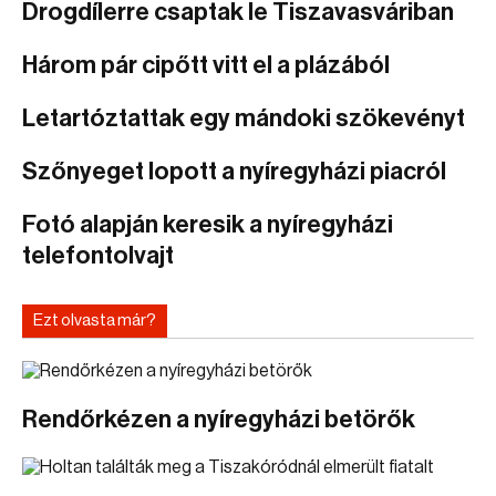
Drogdílerre csaptak le Tiszavasváriban
Három pár cipőtt vitt el a plázából
Letartóztattak egy mándoki szökevényt
Szőnyeget lopott a nyíregyházi piacról
Fotó alapján keresik a nyíregyházi
telefontolvajt
Ezt olvasta már?
Rendőrkézen a nyíregyházi betörők