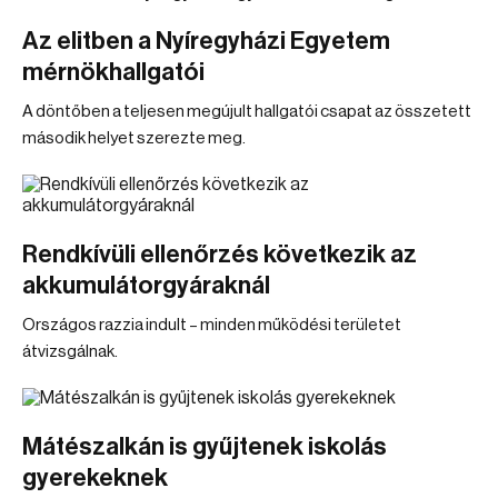
Az elitben a Nyíregyházi Egyetem
mérnökhallgatói
A döntőben a teljesen megújult hallgatói csapat az összetett
második helyet szerezte meg.
Rendkívüli ellenőrzés következik az
akkumulátorgyáraknál
Országos razzia indult – minden működési területet
átvizsgálnak.
Mátészalkán is gyűjtenek iskolás
gyerekeknek