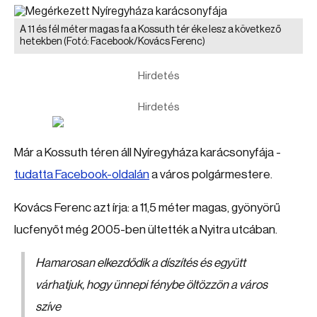
A 11 és fél méter magas fa a Kossuth tér éke lesz a következő
hetekben
(Fotó: Facebook/Kovács Ferenc)
Hirdetés
Hirdetés
Már a Kossuth téren áll Nyíregyháza karácsonyfája -
tudatta Facebook-oldalán
a város polgármestere.
Kovács Ferenc azt írja: a 11,5 méter magas, gyönyörű
lucfenyőt még 2005-ben ültették a Nyitra utcában.
Hamarosan elkezdődik a díszítés és együtt
várhatjuk, hogy ünnepi fénybe öltözzön a város
szíve