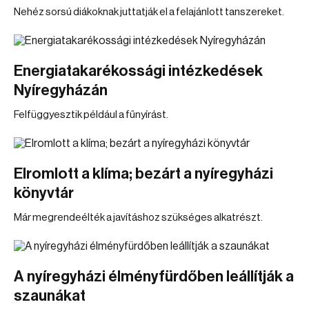
Nehéz sorsú diákoknak juttatják el a felajánlott tanszereket.
Energiatakarékossági intézkedések
Nyíregyházán
Felfüggyesztik például a fűnyírást.
Elromlott a klíma; bezárt a nyíregyházi
könyvtár
Már megrendeélték a javításhoz szükséges alkatrészt.
A nyíregyházi élményfürdőben leállítják a
szaunákat