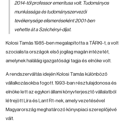
2014-től professor emeritusa volt. Tudományos
munkássága és tudományszervezői
tevékenysége elismeréseként 2001-ben
vehette át a Széchényi-díjat.
Kolosi Tamás 1985-ben megalapította a TÁRKI-t, a volt
szocialista országok első jogilag magán intézetét,
amelynek haláláig igazgatósági tagja és elnöke volt.
A rendszerváltás idején Kolosi Tamás különböző
vállalkozásokba fogott. 1993-ban résztulajdonosa és
elnöke lett az egykori állami könyvterjesztő vállalatból
létrejött Líra és Lant Rt-nek, amely vezetésével
Magyarország meghatározó könyvpiaci szereplőjévé
vált.