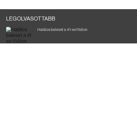
LEGOLVASOTTABB
Halálos baleset a 41-es főúton
Magyar Péter: a legkritikusabb öt nap áll előttünk
700 megawattot spóroltak össze a magyarok
Fák égnek Tyukod és Nagyecsed között
Fürdőző után kutatnak Tiszakóródnál