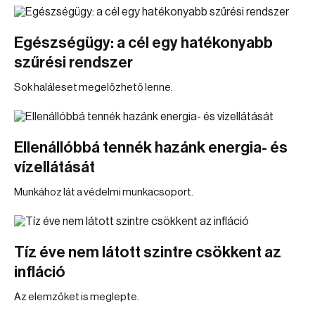
Egészségügy: a cél egy hatékonyabb
szűrési rendszer
Sok haláleset megelőzhető lenne.
Ellenállóbbá tennék hazánk energia- és
vízellátását
Munkához lát a védelmi munkacsoport.
Tíz éve nem látott szintre csökkent az
infláció
Az elemzőket is meglepte.