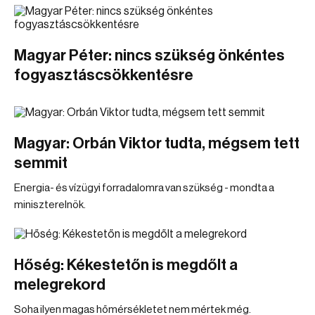
Magyar Péter: nincs szükség önkéntes
fogyasztáscsökkentésre
Magyar: Orbán Viktor tudta, mégsem tett
semmit
Energia- és vízügyi forradalomra van szükség - mondta a
miniszterelnök.
Hőség: Kékestetőn is megdőlt a
melegrekord
Soha ilyen magas hőmérsékletet nem mértek még.