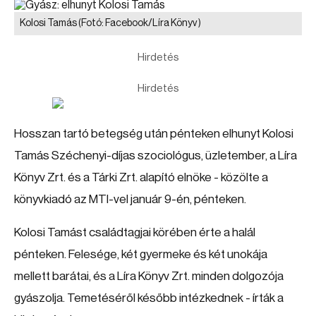
Kolosi Tamás
(Fotó: Facebook/Líra Könyv )
Hirdetés
Hirdetés
Hosszan tartó betegség után pénteken elhunyt Kolosi
Tamás Széchenyi-díjas szociológus, üzletember, a Líra
Könyv Zrt. és a Tárki Zrt. alapító elnöke - közölte a
könyvkiadó az MTI-vel január 9-én, pénteken.
Kolosi Tamást családtagjai körében érte a halál
pénteken. Felesége, két gyermeke és két unokája
mellett barátai, és a Líra Könyv Zrt. minden dolgozója
gyászolja. Temetéséről később intézkednek - írták a