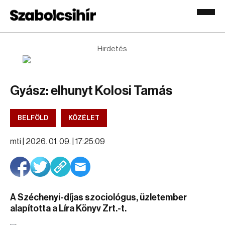
Hirdetés
Gyász: elhunyt Kolosi Tamás
BELFÖLD
KÖZÉLET
mti |
2026. 01. 09. | 17:25:09
A Széchenyi-díjas szociológus, üzletember
alapította a Líra Könyv Zrt.-t.