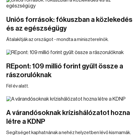
Uniós források: fókuszban a közlekedés
és az egészségügy
Átalakítják az országot - mondta a miniszterelnök.
REpont: 109 millió forint gyűlt össze a
rászorulóknak
Fél év alatt.
A várandósoknak krízishálózatot hozna
létre a KDNP
Segítséget kaphatnának a nehéz helyzetben lévő kismamák.