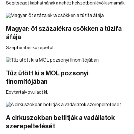
Segítséget kaphatnának a nehéz helyzetben lévő kismamák.
Magyar: öt százalékra csökken a tűzifa
áfája
Szeptember közepétől.
Tűz ütött ki a MOL pozsonyi
finomítójában
Egy tartály gyulladt ki.
A cirkuszokban betiltják a vadállatok
szerepeltetését