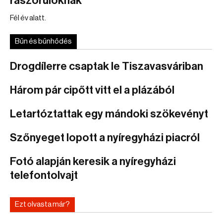
rászorulóknak
Fél év alatt.
Bűn és bűnhődés
Drogdílerre csaptak le Tiszavasváriban
Három pár cipőtt vitt el a plázából
Letartóztattak egy mándoki szökevényt
Szőnyeget lopott a nyíregyházi piacról
Fotó alapján keresik a nyíregyházi
telefontolvajt
Ezt olvasta már?