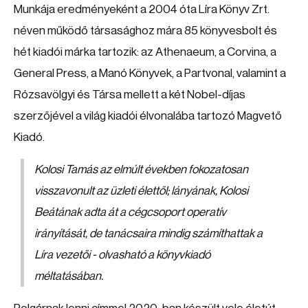
Munkája eredményeként a 2004 óta Líra Könyv Zrt.
néven működő társasághoz mára 85 könyvesbolt és
hét kiadói márka tartozik: az Athenaeum, a Corvina, a
General Press, a Manó Könyvek, a Partvonal, valamint a
Rózsavölgyi és Társa mellett a két Nobel-díjas
szerzőjével a világ kiadói élvonalába tartozó Magvető
Kiadó.
Kolosi Tamás az elmúlt években fokozatosan
visszavonult az üzleti élettől; lányának, Kolosi
Beátának adta át a cégcsoport operatív
irányítását, de tanácsaira mindig számíthattak a
Líra vezetői - olvasható a könyvkiadó
méltatásában.