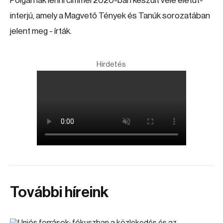
Polgárnak lenni címmel 2020-ban készült vele életút-
interjú, amely a Magvető Tények és Tanúk sorozatában
jelent meg - írták.
Hirdetés
További híreink