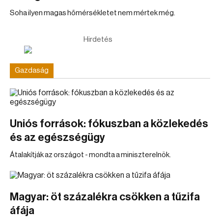
Soha ilyen magas hőmérsékletet nem mértek még.
Hirdetés
Gazdaság
Uniós források: fókuszban a közlekedés
és az egészségügy
Átalakítják az országot - mondta a miniszterelnök.
Magyar: öt százalékra csökken a tűzifa
áfája