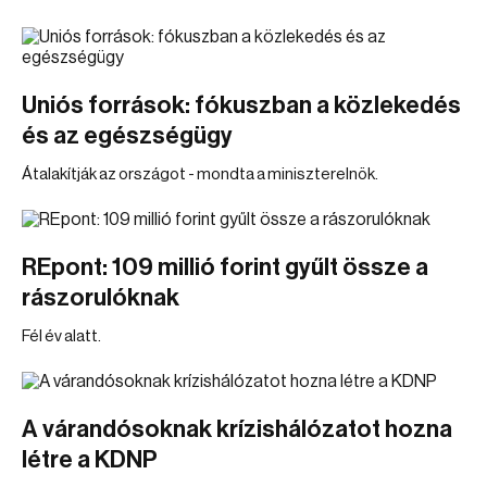
Uniós források: fókuszban a közlekedés
és az egészségügy
Átalakítják az országot - mondta a miniszterelnök.
REpont: 109 millió forint gyűlt össze a
rászorulóknak
Fél év alatt.
A várandósoknak krízishálózatot hozna
létre a KDNP