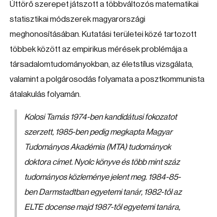
Úttörő szerepet játszott a többváltozós matematikai
statisztikai módszerek magyarországi
meghonosításában. Kutatási területei közé tartozott
többek között az empirikus mérések problémája a
társadalomtudományokban, az életstílus vizsgálata,
valamint a polgárosodás folyamata a posztkommunista
átalakulás folyamán.
Kolosi Tamás 1974-ben kandidátusi fokozatot
szerzett, 1985-ben pedig megkapta Magyar
Tudományos Akadémia (MTA) tudományok
doktora címet. Nyolc könyve és több mint száz
tudományos közleménye jelent meg. 1984-85-
ben Darmstadtban egyetemi tanár, 1982-től az
ELTE docense majd 1987-től egyetemi tanára,