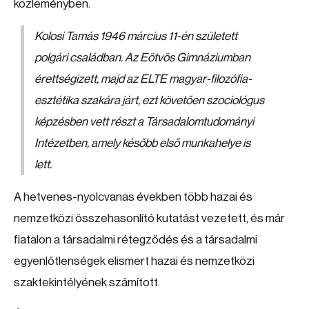
közleményben.
Kolosi Tamás 1946 március 11-én született
polgári családban. Az Eötvös Gimnáziumban
érettségizett, majd az ELTE magyar-filozófia-
esztétika szakára járt, ezt követően szociológus
képzésben vett részt a Társadalomtudományi
Intézetben, amely később első munkahelye is
lett.
A hetvenes-nyolcvanas években több hazai és
nemzetközi összehasonlító kutatást vezetett, és már
fiatalon a társadalmi rétegződés és a társadalmi
egyenlőtlenségek elismert hazai és nemzetközi
szaktekintélyének számított.