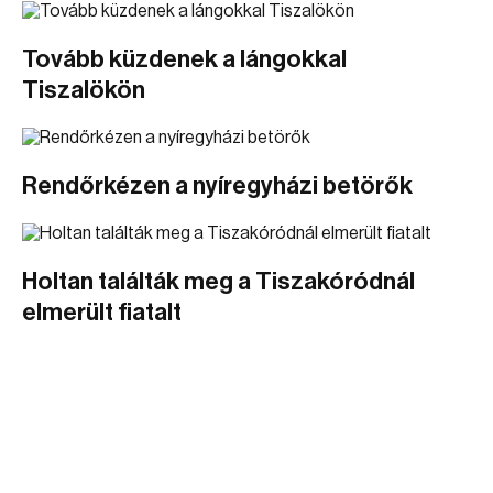
Tovább küzdenek a lángokkal
Tiszalökön
Rendőrkézen a nyíregyházi betörők
Holtan találták meg a Tiszakóródnál
elmerült fiatalt