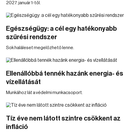
2027. január 1-től.
Egészségügy: a cél egy hatékonyabb
szűrési rendszer
Sok haláleset megelőzhető lenne.
Ellenállóbbá tennék hazánk energia- és
vízellátását
Munkához lát a védelmi munkacsoport.
Tíz éve nem látott szintre csökkent az
infláció