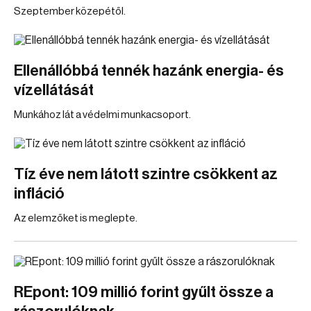
Szeptember közepétől.
Ellenállóbbá tennék hazánk energia- és
vízellátását
Munkához lát a védelmi munkacsoport.
Tíz éve nem látott szintre csökkent az
infláció
Az elemzőket is meglepte.
REpont: 109 millió forint gyűlt össze a