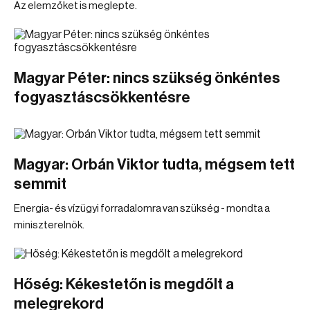
Az elemzőket is meglepte.
Magyar Péter: nincs szükség önkéntes
fogyasztáscsökkentésre
Magyar: Orbán Viktor tudta, mégsem tett
semmit
Energia- és vízügyi forradalomra van szükség - mondta a
miniszterelnök.
Hőség: Kékestetőn is megdőlt a
melegrekord