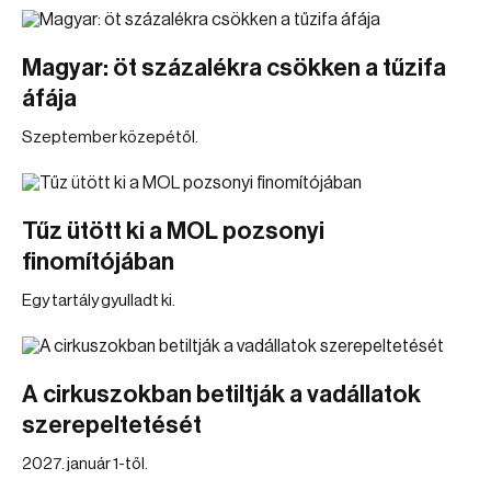
Magyar: öt százalékra csökken a tűzifa
áfája
Szeptember közepétől.
Tűz ütött ki a MOL pozsonyi
finomítójában
Egy tartály gyulladt ki.
A cirkuszokban betiltják a vadállatok
szerepeltetését
2027. január 1-től.