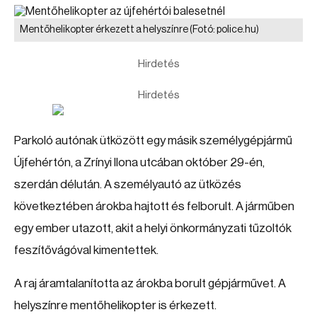
Mentőhelikopter érkezett a helyszínre
(Fotó: police.hu)
Hirdetés
Hirdetés
Parkoló autónak ütközött egy másik személygépjármű
Újfehértón, a Zrínyi Ilona utcában október 29-én,
szerdán délután. A személyautó az ütközés
következtében árokba hajtott és felborult. A járműben
egy ember utazott, akit a helyi önkormányzati tűzoltók
feszítővágóval kimentettek.
A raj áramtalanította az árokba borult gépjárművet. A
helyszínre mentőhelikopter is érkezett.