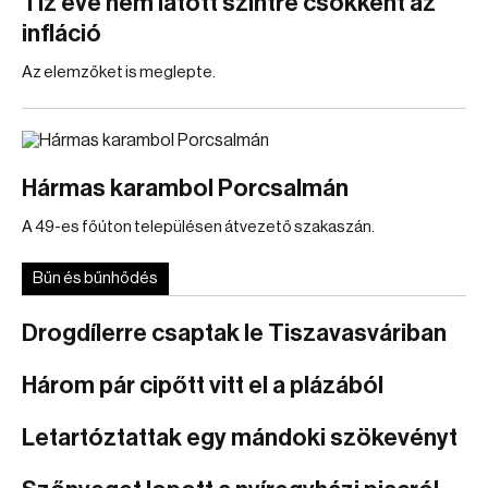
Tíz éve nem látott szintre csökkent az
infláció
Az elemzőket is meglepte.
Hármas karambol Porcsalmán
A 49-es főúton településen átvezető szakaszán.
Bűn és bűnhődés
Drogdílerre csaptak le Tiszavasváriban
Három pár cipőtt vitt el a plázából
Letartóztattak egy mándoki szökevényt