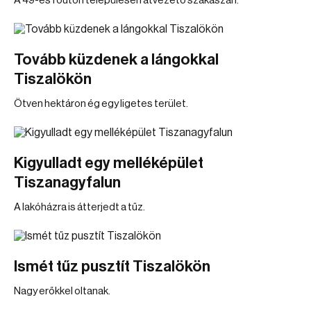
A 49-es főúton településen átvezető szakaszán.
Tovább küzdenek a lángokkal
Tiszalökön
Ötven hektáron ég egy ligetes terület.
Kigyulladt egy melléképület
Tiszanagyfalun
A lakóházra is átterjedt a tűz.
Ismét tűz pusztít Tiszalökön
Nagy erőkkel oltanak.