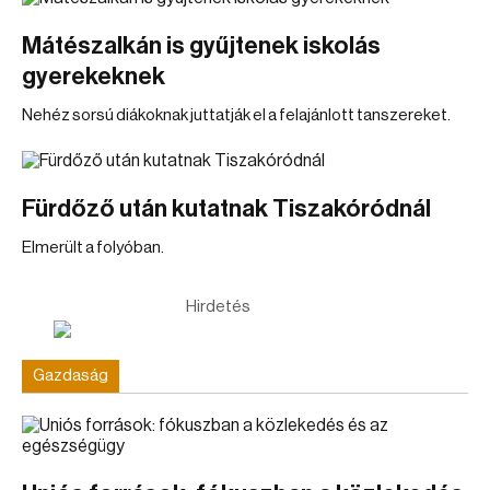
Mátészalkán is gyűjtenek iskolás
gyerekeknek
Nehéz sorsú diákoknak juttatják el a felajánlott tanszereket.
Fürdőző után kutatnak Tiszakóródnál
Elmerült a folyóban.
Hirdetés
Gazdaság