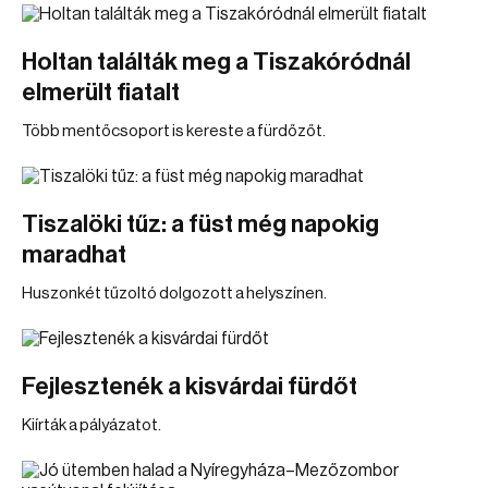
Holtan találták meg a Tiszakóródnál
elmerült fiatalt
Több mentőcsoport is kereste a fürdőzőt.
Tiszalöki tűz: a füst még napokig
maradhat
Huszonkét tűzoltó dolgozott a helyszínen.
Fejlesztenék a kisvárdai fürdőt
Kiírták a pályázatot.