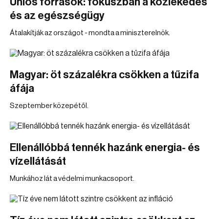
Uniós források: fókuszban a közlekedés
és az egészségügy
Átalakítják az országot - mondta a miniszterelnök.
Magyar: öt százalékra csökken a tűzifa
áfája
Szeptember közepétől.
Ellenállóbbá tennék hazánk energia- és
vízellátását
Munkához lát a védelmi munkacsoport.