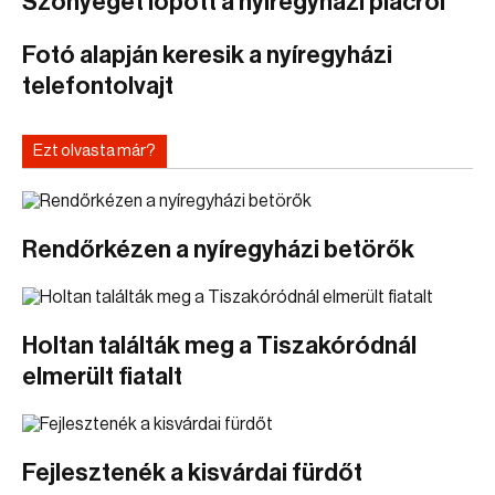
Szőnyeget lopott a nyíregyházi piacról
Fotó alapján keresik a nyíregyházi
telefontolvajt
Ezt olvasta már?
Rendőrkézen a nyíregyházi betörők
Holtan találták meg a Tiszakóródnál
elmerült fiatalt
Fejlesztenék a kisvárdai fürdőt