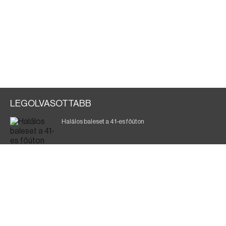
LEGOLVASOTTABB
Halálos baleset a 41-es főúton
700 megawattot spóroltak össze a magyarok
Fák égnek Tyukod és Nagyecsed között