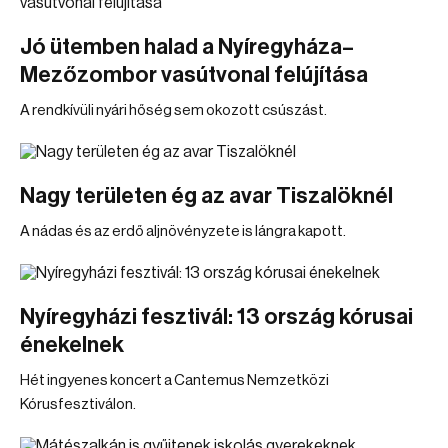
Jó ütemben halad a Nyíregyháza–
Mezőzombor vasútvonal felújítása
A rendkívüli nyári hőség sem okozott csúszást.
Nagy területen ég az avar Tiszalöknél
A nádas és az erdő aljnövényzete is lángra kapott.
Nyíregyházi fesztivál: 13 ország kórusai
énekelnek
Hét ingyenes koncert a Cantemus Nemzetközi
Kórusfesztiválon.