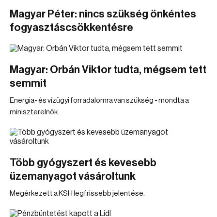
Magyar Péter: nincs szükség önkéntes
fogyasztáscsökkentésre
Magyar: Orbán Viktor tudta, mégsem tett
semmit
Energia- és vízügyi forradalomra van szükség - mondta a
miniszterelnök.
Több gyógyszert és kevesebb
üzemanyagot vásároltunk
Megérkezett a KSH legfrissebb jelentése.