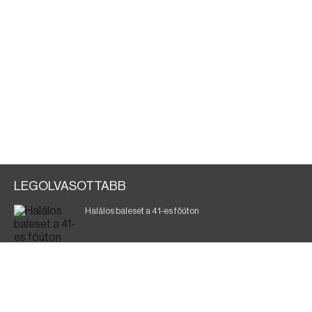
LEGOLVASOTTABB
Halálos baleset a 41-es főúton
Magyar Péter: ülésezett a Kormányzati Védelmi
Munkacsoport