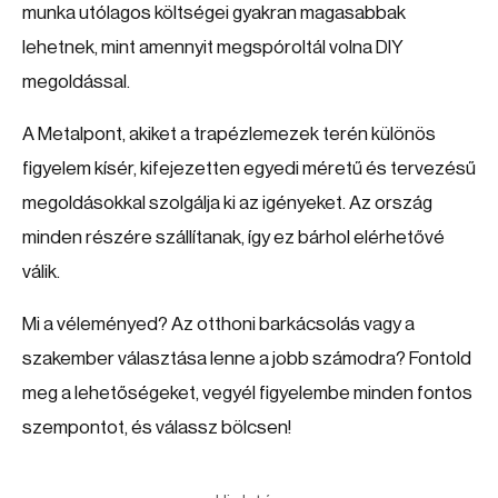
munka utólagos költségei gyakran magasabbak
lehetnek, mint amennyit megspóroltál volna DIY
megoldással.
A Metalpont, akiket a trapézlemezek terén különös
figyelem kísér, kifejezetten egyedi méretű és tervezésű
megoldásokkal szolgálja ki az igényeket. Az ország
minden részére szállítanak, így ez bárhol elérhetővé
válik.
Mi a véleményed? Az otthoni barkácsolás vagy a
szakember választása lenne a jobb számodra? Fontold
meg a lehetőségeket, vegyél figyelembe minden fontos
szempontot, és válassz bölcsen!