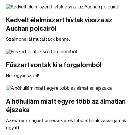
Kedvelt élelmiszert hívtak vissza az
Auchan polcairól
Szalmonellát mutattak ki benne.
Fűszert vontak ki a forgalomból
Ne fogyassza el!
A hőhullám miatt egyre több az álmatlan
éjszaka
Az extrém magas hőmérsékletek többlethalálozással járnak
együtt.