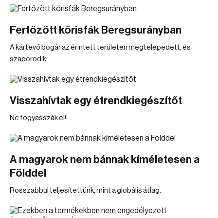
Fertőzött kőrisfák Beregsurányban
A kártevő bogár az érintett területen megtelepedett, és
szaporodik.
Visszahívtak egy étrendkiegészítőt
Ne fogyasszák el!
A magyarok nem bánnak kíméletesen a
Földdel
Rosszabbul teljesítettünk, mint a globális átlag.