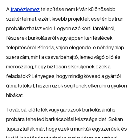
A
trapézlemez
telepítése nem kíván különösebb
szakértelmet, ezért kisebb projektek esetén bátran
próbálkozhatsz vele. Legyen szó kerti tárolókról,
fészerek burkolásáról vagy éppen kerítéslécek
telepítéséről. Kérdés, vajon elegendő-e néhány alap
szerszám, mint a csavarbehajtó, lemezvágó olló és
mérőszalag, hogy biztosan sikerüljenek ezek a
feladatok? Lényeges, hogy mindig kövesd a gyártói
útmutatókat, hiszen azok segítenek elkerülni a gyakori
hibákat.
Továbbá, előtetők vagy garázsok burkolásánál is
próbára teheted barkácsolási készségeidet. Sokan
tapasztalták már, hogy ezek a munkák egyszerűek, és