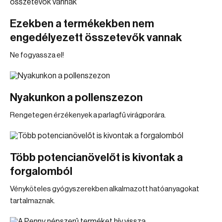
Ezekben a termékekben nem
engedélyezett összetevők vannak
Ne fogyassza el!
Nyakunkon a pollenszezon
Rengetegen érzékenyek a parlagfű virágporára.
Több potencianövelőt is kivontak a
forgalomból
Vényköteles gyógyszerekben alkalmazott hatóanyagokat
tartalmaznak.