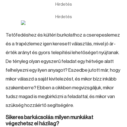
Hirdetés
Hirdetés
Tetőfedéshez és kültéri burkolathoz a cserepeslemez
és a trapézlemez igen keresett választás, mivel jó ár-
érték arányt és gyors telepítési lehetőséget nyújtanak.
De tényleg olyan egyszerű feladat egy hétvége alatt
felhelyezni egy ilyen anyagot? Eszedbe jutott már, hogy
mikor válaszd a saját kivitelezést, és mikor bízz inkább
szakemberre? Ebben a cikkben megvizsgáljuk, mikor
tudsz magad is megbirkózni a feladattal, és mikor van
szükség hozzáértő segítségére.
Sikeres barkácsolás: milyen munkákat
végezhetsz el házilag?