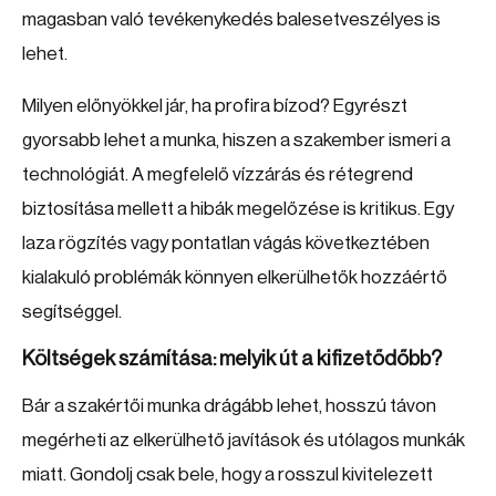
magasban való tevékenykedés balesetveszélyes is
lehet.
Milyen előnyökkel jár, ha profira bízod? Egyrészt
gyorsabb lehet a munka, hiszen a szakember ismeri a
technológiát. A megfelelő vízzárás és rétegrend
biztosítása mellett a hibák megelőzése is kritikus. Egy
laza rögzítés vagy pontatlan vágás következtében
kialakuló problémák könnyen elkerülhetők hozzáértő
segítséggel.
Költségek számítása: melyik út a kifizetődőbb?
Bár a szakértői munka drágább lehet, hosszú távon
megérheti az elkerülhető javítások és utólagos munkák
miatt. Gondolj csak bele, hogy a rosszul kivitelezett