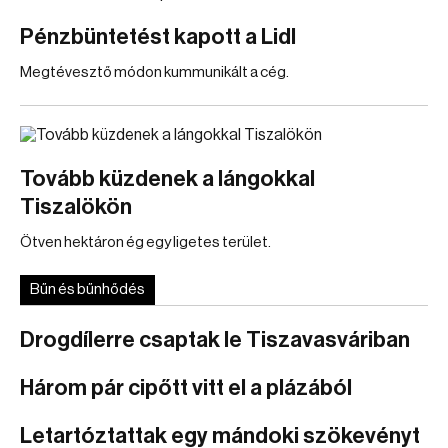
Pénzbüntetést kapott a Lidl
Megtévesztő módon kummunikált a cég.
Tovább küzdenek a lángokkal
Tiszalökön
Ötven hektáron ég egy ligetes terület.
Bűn és bűnhődés
Drogdílerre csaptak le Tiszavasváriban
Három pár cipőtt vitt el a plázából
Letartóztattak egy mándoki szökevényt