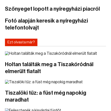
Szőnyeget lopott a nyíregyházi piacról
Fotó alapján keresik a nyíregyházi
telefontolvajt
Ezt olvasta már?
Holtan találták meg a Tiszakóródnál
elmerült fiatalt
Tiszalöki tűz: a füst még napokig
maradhat