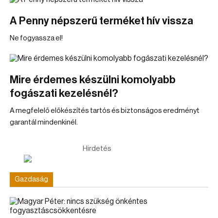
A Penny népszerű terméket hív vissza
Ne fogyassza el!
Mire érdemes készülni komolyabb
fogászati kezelésnél?
A megfelelő előkészítés tartós és biztonságos eredményt
garantál mindenkinél.
Hirdetés
Gazdaság