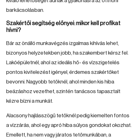
kiváló lehetőséget adnak a gyakorlásra az otthoni
barkácsolásban.
Szakértői segítség előnyei: mikor kell profikat
hívni?
Bár az önálló munkavégzés izgalmas kihívás lehet,
bizonyos helyzetekben jobb, ha szakembert kérsz fel.
Lakóépületnél, ahol az ideális hő- és vízszigetelés
pontos kivitelezést igényel, érdemes szakértőket
bevonni. Nagyobb tetőknél, ahol minden kis hiba
beázáshoz vezethet, szintén tanácsos tapasztalt
kézre bízni a munkát.
Alacsony hajlásszögű tetőknél pedig kiemelten fontos
a vízzárás, ahol egy apró hiba súlyos gondokat okozhat.
Emellett, ha nem vagy járatos tetőmunkában, a