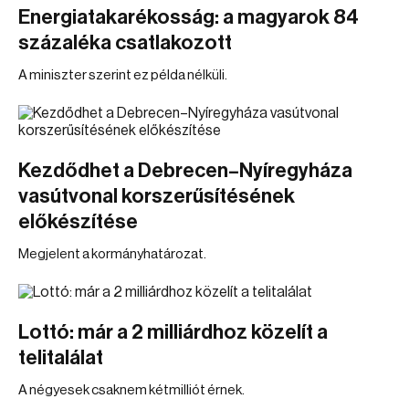
Energiatakarékosság: a magyarok 84
százaléka csatlakozott
A miniszter szerint ez példa nélküli.
Kezdődhet a Debrecen–Nyíregyháza
vasútvonal korszerűsítésének
előkészítése
Megjelent a kormányhatározat.
Lottó: már a 2 milliárdhoz közelít a
telitalálat
A négyesek csaknem kétmilliót érnek.