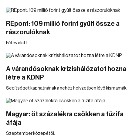
REpont: 109 millió forint gyűlt össze a
rászorulóknak
Fél év alatt.
A várandósoknak krízishálózatot hozna
létre a KDNP
Segítséget kaphatnának a nehéz helyzetben lévő kismamák.
Magyar: öt százalékra csökken a tűzifa
áfája
Szeptember közepétől.