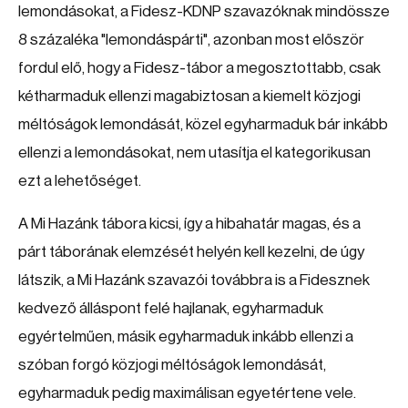
lemondásokat, a Fidesz-KDNP szavazóknak mindössze
8 százaléka "lemondáspárti", azonban most először
fordul elő, hogy a Fidesz-tábor a megosztottabb, csak
kétharmaduk ellenzi magabiztosan a kiemelt közjogi
méltóságok lemondását, közel egyharmaduk bár inkább
ellenzi a lemondásokat, nem utasítja el kategorikusan
ezt a lehetőséget.
A Mi Hazánk tábora kicsi, így a hibahatár magas, és a
párt táborának elemzését helyén kell kezelni, de úgy
látszik, a Mi Hazánk szavazói továbbra is a Fidesznek
kedvező álláspont felé hajlanak, egyharmaduk
egyértelműen, másik egyharmaduk inkább ellenzi a
szóban forgó közjogi méltóságok lemondását,
egyharmaduk pedig maximálisan egyetértene vele.