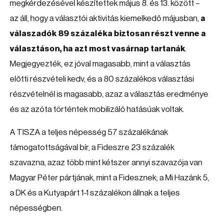
megkérdezésével készítettek május 8. és 13. között –
az áll, hogy a választói aktivitás kiemelkedő májusban,
a
válaszadók 89 százaléka biztosan részt venne a
választáson, ha azt most vasárnap tartanák
.
Megjegyezték, ez jóval magasabb, mint a választás
előtti részvételi kedv, és a 80 százalékos választási
részvételnél is magasabb, azaz a választás eredménye
és az azóta történtek mobilizáló hatásúak voltak.
A TISZA a teljes népesség 57 százalékának
támogatottságával bír, a Fideszre 23 százalék
szavazna, azaz több mint kétszer annyi szavazója van
Magyar Péter pártjának, mint a Fidesznek; a Mi Hazánk 5,
a DK és a Kutyapárt 1-1 százalékon állnak a teljes
népességben.