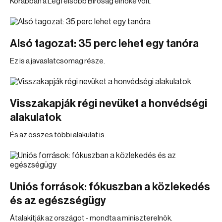
Korábban a Legfelsőbb Bíróság elnöke volt.
Alsó tagozat: 35 perc lehet egy tanóra
Ez is a javaslatcsomag része.
Visszakapják régi nevüket a honvédségi
alakulatok
És az összes többi alakulat is.
Uniós források: fókuszban a közlekedés
és az egészségügy
Átalakítják az országot - mondta a miniszterelnök.