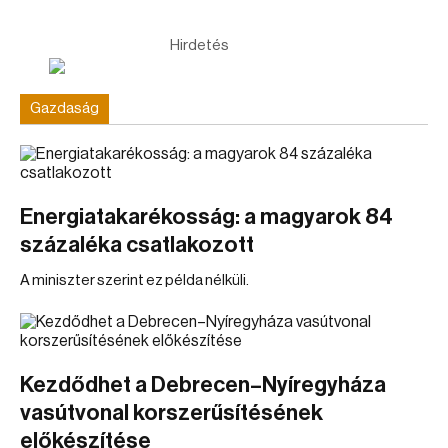
Hirdetés
Gazdaság
Energiatakarékosság: a magyarok 84
százaléka csatlakozott
A miniszter szerint ez példa nélküli.
Kezdődhet a Debrecen–Nyíregyháza
vasútvonal korszerűsítésének
előkészítése