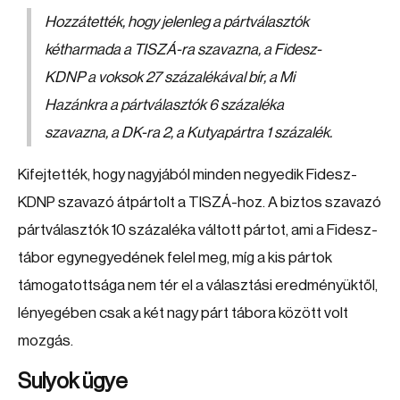
Hozzátették, hogy jelenleg a pártválasztók
kétharmada a TISZÁ-ra szavazna, a Fidesz-
KDNP a voksok 27 százalékával bír, a Mi
Hazánkra a pártválasztók 6 százaléka
szavazna, a DK-ra 2, a Kutyapártra 1 százalék.
Kifejtették, hogy nagyjából minden negyedik Fidesz-
KDNP szavazó átpártolt a TISZÁ-hoz. A biztos szavazó
pártválasztók 10 százaléka váltott pártot, ami a Fidesz-
tábor egynegyedének felel meg, míg a kis pártok
támogatottsága nem tér el a választási eredményüktől,
lényegében csak a két nagy párt tábora között volt
mozgás.
Sulyok ügye