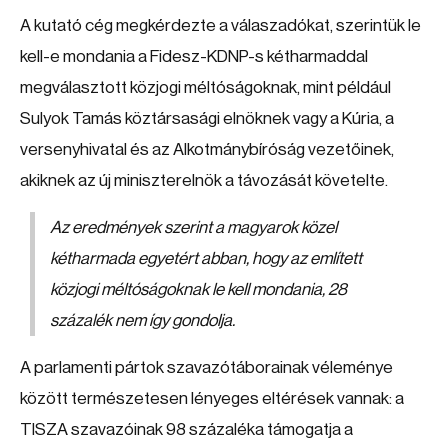
A kutató cég megkérdezte a válaszadókat, szerintük le
kell-e mondania a Fidesz-KDNP-s kétharmaddal
megválasztott közjogi méltóságoknak, mint például
Sulyok Tamás köztársasági elnöknek vagy a Kúria, a
versenyhivatal és az Alkotmánybíróság vezetőinek,
akiknek az új miniszterelnök a távozását követelte.
Az eredmények szerint a magyarok közel
kétharmada egyetért abban, hogy az említett
közjogi méltóságoknak le kell mondania, 28
százalék nem így gondolja.
A parlamenti pártok szavazótáborainak véleménye
között természetesen lényeges eltérések vannak: a
TISZA szavazóinak 98 százaléka támogatja a