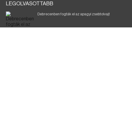
LEGOLVASOTTABB
Debrecenben fogták el az apagyi zsebtolvajt
Halálos baleset a 41-es főúton
700 megawattot spóroltak össze a magyarok
Fák égnek Tyukod és Nagyecsed között
Fürdőző után kutatnak Tiszakóródnál