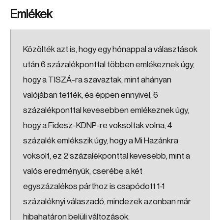
Emlékek
Közölték azt is, hogy egy hónappal a választások
után 6 százalékponttal többen emlékeznek úgy,
hogy a TISZÁ-ra szavaztak, mint ahányan
valójában tették, és éppen ennyivel, 6
százalékponttal kevesebben emlékeznek úgy,
hogy a Fidesz-KDNP-re voksoltak volna; 4
százalék emlékszik úgy, hogy a Mi Hazánkra
voksolt, ez 2 százalékponttal kevesebb, mint a
valós eredményük, cserébe a két
egyszázalékos párthoz is csapódott 1-1
százaléknyi válaszadó, mindezek azonban már
hibahatáron belüli változások.