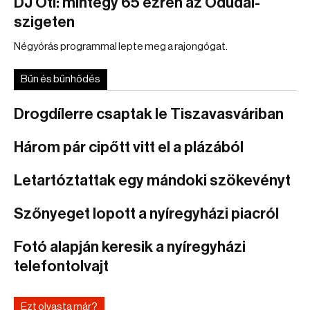
DJ Oti: mintegy 65 ezren az Ódudai-
szigeten
Négyórás programmal lepte meg a rajongógat.
Bűn és bűnhődés
Drogdílerre csaptak le Tiszavasváriban
Három pár cipőtt vitt el a plázából
Letartóztattak egy mándoki szökevényt
Szőnyeget lopott a nyíregyházi piacról
Fotó alapján keresik a nyíregyházi
telefontolvajt
Ezt olvasta már?