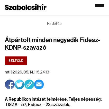
Hirdetés
Átpártolt minden negyedik Fidesz-
KDNP-szavazó
BELFÖLD
mti |
2026. 05. 14. | 15:24:13
A Republikon Intézet felmérése. Teljes népesség:
TISZA – 57, Fidesz – 23 százalék.