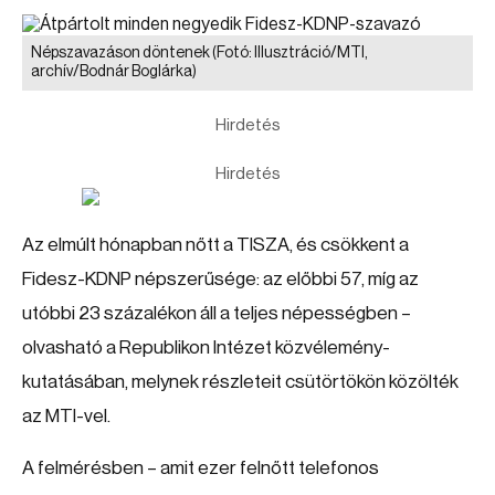
Népszavazáson döntenek
(Fotó: Illusztráció/MTI,
archív/Bodnár Boglárka)
Hirdetés
Hirdetés
Az elmúlt hónapban nőtt a TISZA, és csökkent a
Fidesz-KDNP népszerűsége: az előbbi 57, míg az
utóbbi 23 százalékon áll a teljes népességben –
olvasható a Republikon Intézet közvélemény-
kutatásában, melynek részleteit csütörtökön közölték
az MTI-vel.
A felmérésben – amit ezer felnőtt telefonos