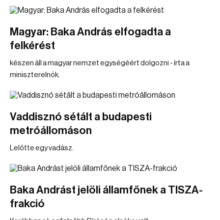
Magyar: Baka András elfogadta a
felkérést
készen áll a magyar nemzet egységéért dolgozni - írta a
miniszterelnök.
Vaddisznó sétált a budapesti
metróállomáson
Lelőtte egy vadász.
Baka Andrást jelöli államfőnek a TISZA-
frakció