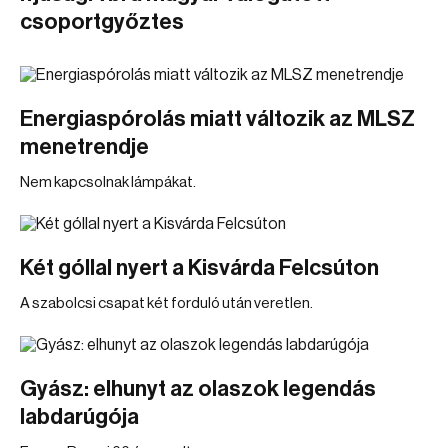
csoportgyőztes
Energiaspórolás miatt változik az MLSZ
menetrendje
Nem kapcsolnak lámpákat.
Két góllal nyert a Kisvárda Felcsúton
A szabolcsi csapat két forduló után veretlen.
Gyász: elhunyt az olaszok legendás
labdarúgója