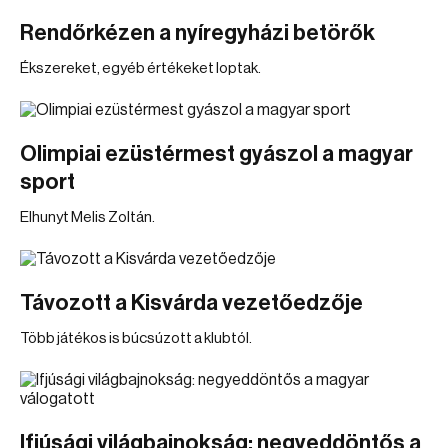
Rendőrkézen a nyíregyházi betörők
Ékszereket, egyéb értékeket loptak.
Olimpiai ezüstérmest gyászol a magyar
sport
Elhunyt Melis Zoltán.
Távozott a Kisvárda vezetőedzője
Több játékos is búcsúzott a klubtól.
Ifjúsági világbajnokság: negyeddöntős a