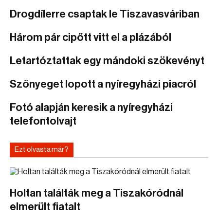
Drogdílerre csaptak le Tiszavasváriban
Három pár cipőtt vitt el a plázából
Letartóztattak egy mándoki szökevényt
Szőnyeget lopott a nyíregyházi piacról
Fotó alapján keresik a nyíregyházi
telefontolvajt
Ezt olvasta már?
Holtan találták meg a Tiszakóródnál
elmerült fiatalt