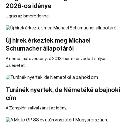
2026-os idénye
Ugrás az ismeretlenbe.
Új hírek érkeztek meg Michael
Schumacher állapotáról
A német autóversenyző 2013-ban szenvedett súlyos
balesetet.
Turánék nyertek, de Németéké a bajnoki
cím
A Zemplén-ralival zárult az idény.