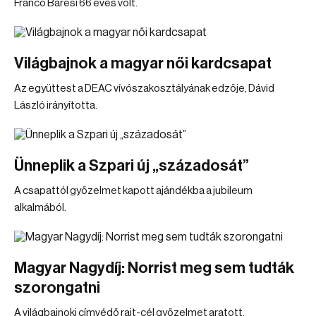
Franco Baresi 66 éves volt.
Világbajnok a magyar női kardcsapat
Az együttest a DEAC vívószakosztályának edzője, Dávid
László irányította.
Ünneplik a Szpari új „századosát”
A csapattól győzelmet kapott ajándékba a jubileum
alkalmából.
Magyar Nagydíj: Norrist meg sem tudták
szorongatni
A világbajnoki címvédő rajt-cél győzelmet aratott.