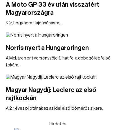
A Moto GP 33 év után visszatért
Magyarországra
Kár, hogy nem Hajdúnánásra...
Norris nyert a Hungaroringen
A McLaren brit versenyzője állhat fel a dobogó legfelső
fokára.
Magyar Nagydíj: Leclerc az első
rajtkockán
A 27 éves pilótának ez az idei első időmérős sikere.
Hirdetés