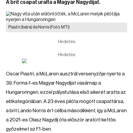
A brit csapat uralta a Magyar Nagydíjat.
Piastri (balra) és Norris
(Fotó: MTI)
Hirdetés
Hirdetés
Oscar Piastri, a McLaren ausztrál versenyzője nyerte a
39. Forma-1-es Magyar Nagydíjat vasárnap a
Hungaroringen, ezzel pályafutása első sikerét aratta az
elitkategóriában. A 23 éves pilóta mögött csapattársa,
a brit Lando Norris ért célba másodikként, így a McLaren
a 2021-es Olasz Nagydíj óta először aratott kettős
győzelmet az F1-ben.