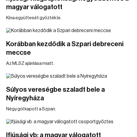
magyar válogatott
Kína együttesét győzték le.
Korábban kezdődik a Szpari debreceni
meccse
Az MLSZ ajánlása miatt.
Súlyos vereségbe szaladt bele a
Nyíregyháza
Négy gól kapott a Szpari.
Ifjúsági vb: a magyar válogatott