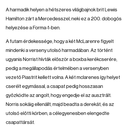
A harmadik helyen a hétszeres világbajnok brit Lewis
Hamilton zárt a Mercedesszel, neki ez a 200. dobogós
helyezése a Forma-1-ben.
A futam érdekessége, hogy a két McLarenre figyelt
mindenki a verseny utolsó harmadában. Az történt
ugyanis Norrist hívták először a boxba kerékcserére,
pedig a megállapodás értelmében a versenyben
vezető Piastrit kellett volna. A két mclarenes így helyet
cserélt egymással, a csapat pedig hosszasan
győzködte az angolt, hogy engedje el az ausztrált.
Norris sokáig ellenállt, majd beadta a derekát, és az
utolsó előtti körben, a célegyenesben elengedte
csapattársát.