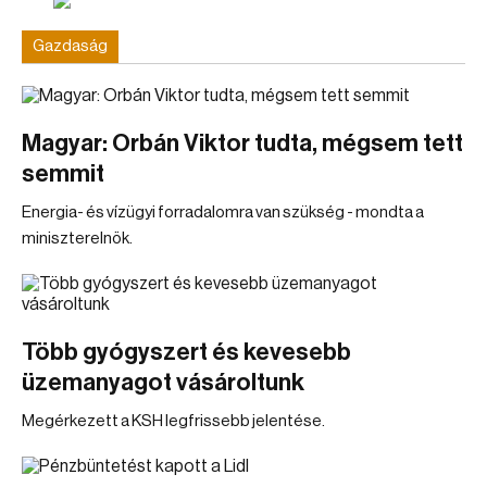
Gazdaság
Magyar: Orbán Viktor tudta, mégsem tett
semmit
Energia- és vízügyi forradalomra van szükség - mondta a
miniszterelnök.
Több gyógyszert és kevesebb
üzemanyagot vásároltunk
Megérkezett a KSH legfrissebb jelentése.