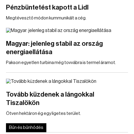
Pénzbüntetést kapott a Lidl
Megtévesztő módon kummunikált a cég.
Magyar: jelenleg stabil az ország
energiaellátása
Pakson egyetlen turbina még tovvábra is termel áramot.
Tovább küzdenek a lángokkal
Tiszalökön
Ötven hektáron ég egy ligetes terület.
Bűn és bűnhődés