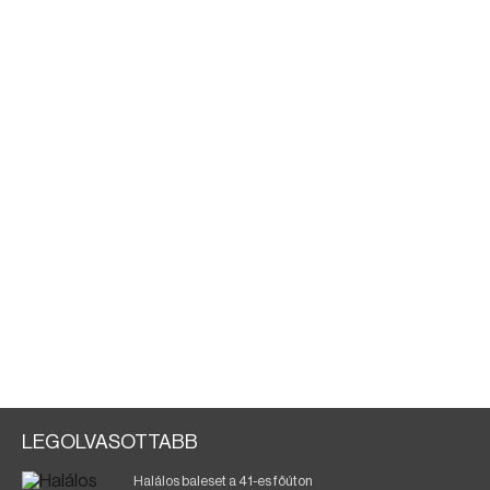
LEGOLVASOTTABB
Halálos baleset a 41-es főúton