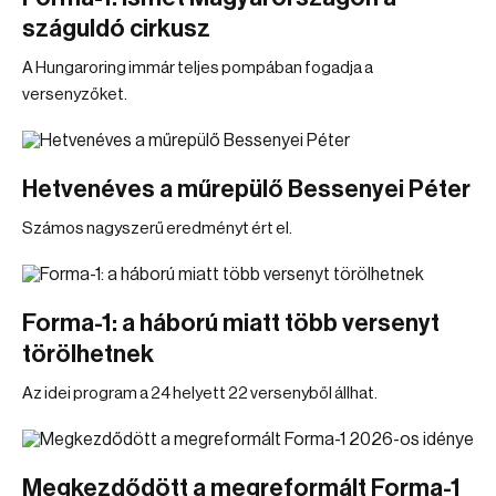
száguldó cirkusz
A Hungaroring immár teljes pompában fogadja a
versenyzőket.
Hetvenéves a műrepülő Bessenyei Péter
Számos nagyszerű eredményt ért el.
Forma-1: a háború miatt több versenyt
törölhetnek
Az idei program a 24 helyett 22 versenyből állhat.
Megkezdődött a megreformált Forma-1