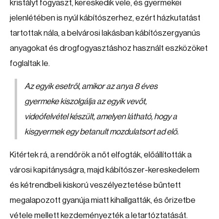
kristályt fogyaszt, kereskedik vele, és gyermekei
jelenlétében is nyúl kábítószerhez, ezért házkutatást
tartottak nála, a belvárosi lakásban kábítószergyanús
anyagokat és drogfogyasztáshoz használt eszközöket
foglaltak le.
Az egyik esetről, amikor az anya 8 éves
gyermeke kiszolgálja az egyik vevőt,
videófelvétel készült, amelyen látható, hogy a
kisgyermek egy betanult mozdulatsort ad elő.
Kitértek rá, a rendőrök a nőt elfogták, előállították a
városi kapitányságra, majd kábítószer-kereskedelem
és kétrendbeli kiskorú veszélyeztetése bűntett
megalapozott gyanúja miatt kihallgatták, és őrizetbe
vétele mellett kezdeményezték a letartóztatását.