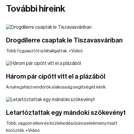
További híreink
Drogdílerre csaptak le Tiszavasváriban
Több fogyasztót is kihallgattak. +Videó.
Három pár cipőtt vitt el a plázából
A nyíregyházi rendőrök a lakosság segítségét kérik.
Letartóztattak egy mándoki szökevényt
Több, vagyon elleni és közlekedési bűncselekmény miatt
körözték. +Videó