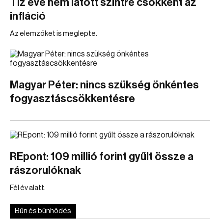
Tíz éve nem látott szintre csökkent az
infláció
Az elemzőket is meglepte.
Magyar Péter: nincs szükség önkéntes
fogyasztáscsökkentésre
REpont: 109 millió forint gyűlt össze a
rászorulóknak
Fél év alatt.
Bűn és bűnhődés