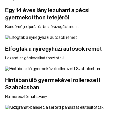
Egy 14 éves lány lezuhant a pécsi
gyermekotthon tetejéről
Rendőrségi eljárás és belső vizsgálat indult.
Elfogták a nyíregyházi autósok rémét
Lezáratlan gépkocsikat fosztott ki.
Hintában ülő gyermekével rollerezett
Szabolcsban
Hajmeresztő mutatvány.