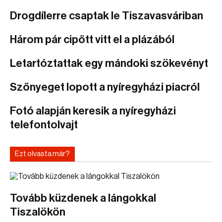
Drogdílerre csaptak le Tiszavasváriban
Három pár cipőtt vitt el a plázából
Letartóztattak egy mándoki szökevényt
Szőnyeget lopott a nyíregyházi piacról
Fotó alapján keresik a nyíregyházi
telefontolvajt
Ezt olvasta már?
Tovább küzdenek a lángokkal
Tiszalökön