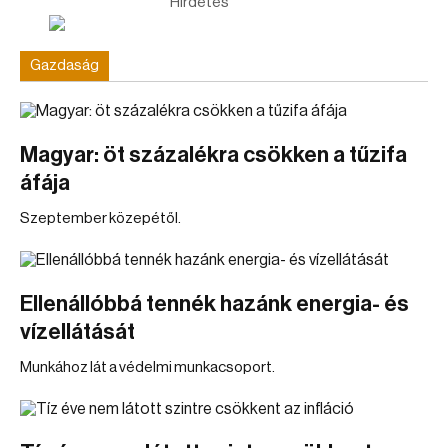
Hirdetés
Gazdaság
Magyar: öt százalékra csökken a tűzifa
áfája
Szeptember közepétől.
Ellenállóbbá tennék hazánk energia- és
vízellátását
Munkához lát a védelmi munkacsoport.