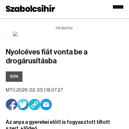
Hirdetés
Nyolcéves fiát vonta be a
drogárusításba
BŰN
MTI |
2026. 02. 03. | 18:07:27
Az anya a gyerekei előtt is fogyasztott tiltott
szert. +Videó