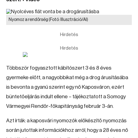
Nyomoz a rendőrség
(Fotó: Illusztráció/AI)
Hirdetés
Hirdetés
Többször fogyasztott kábítószert 3 és 8 éves
gyermeke előtt, a nagyobbikat még a drog árusításába
is bevonta a gyanú szerint egy nő Kaposváron, ezért
büntetőeljárás indult ellene – tájékoztatott a Somogy
Vármegyei Rendőr-főkapitányság február 3-án.
Azt írták: a kaposvári nyomozók előkészítő nyomozás
során jutottak információkhoz arról, hogy a 28 éves nő