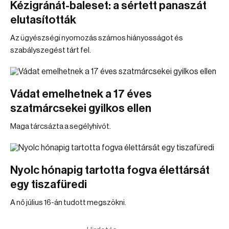
Kézigránát-baleset: a sértett panaszát
elutasították
Az ügyészségi nyomozás számos hiányosságot és
szabályszegést tárt fel.
Vádat emelhetnek a 17 éves
szatmárcsekei gyilkos ellen
Maga tárcsázta a segélyhívót.
Nyolc hónapig tartotta fogva élettársát
egy tiszafüredi
A nő július 16-án tudott megszökni.