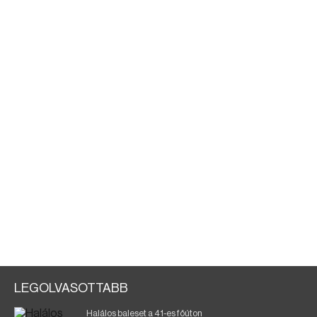
LEGOLVASOTTABB
Halálos baleset a 41-es főúton