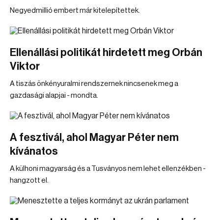
Negyedmillió embert már kitelepítettek.
Ellenállási politikát hirdetett meg Orbán
Viktor
A tiszás önkényuralmi rendszernek nincsenek meg a
gazdasági alapjai - mondta.
A fesztivál, ahol Magyar Péter nem
kívánatos
A külhoni magyarság és a Tusványos nem lehet ellenzékben -
hangzott el.