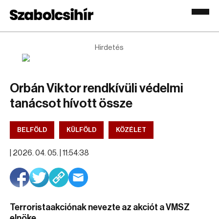
Hirdetés
Orbán Viktor rendkívüli védelmi
tanácsot hívott össze
BELFÖLD
KÜLFÖLD
KÖZÉLET
|
2026. 04. 05. | 11:54:38
Terroristaakciónak nevezte az akciót a VMSZ
elnöke.