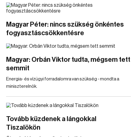
Magyar Péter: nincs szükség önkéntes
fogyasztáscsökkentésre
Magyar: Orbán Viktor tudta, mégsem tett
semmit
Energia- és vízügyi forradalomra van szükség - mondta a
miniszterelnök.
Tovább küzdenek a lángokkal
Tiszalökön