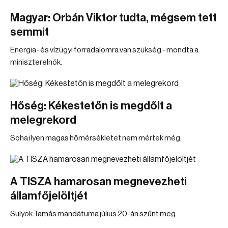
Magyar: Orbán Viktor tudta, mégsem tett
semmit
Energia- és vízügyi forradalomra van szükség - mondta a
miniszterelnök.
Hőség: Kékestetőn is megdőlt a
melegrekord
Soha ilyen magas hőmérsékletet nem mértek még.
A TISZA hamarosan megnevezheti
államfőjelöltjét
Sulyok Tamás mandátuma július 20-án szűnt meg.