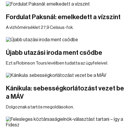
Fordulat Paksnál: emelkedett a vízszint
A vízhőmérséklet 27,9 Celsius-fok.
Újabb utazási iroda ment csődbe
Ezt a Robinson Tours levélben tudatta az ügyfeleivel.
Kánikula: sebességkorlátozást vezet be
a MÁV
Dolgoznak a tartós megoldásokon.