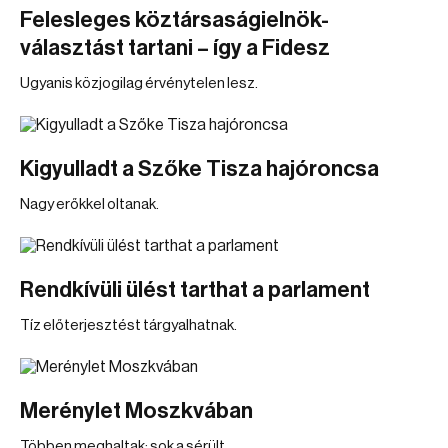
Felesleges köztársaságielnök-
választást tartani – így a Fidesz
Ugyanis közjogilag érvénytelen lesz.
Kigyulladt a Szőke Tisza hajóroncsa
Nagy erőkkel oltanak.
Rendkívüli ülést tarthat a parlament
Tíz előterjesztést tárgyalhatnak.
Merénylet Moszkvában
Többen meghaltak; sok a sérült.