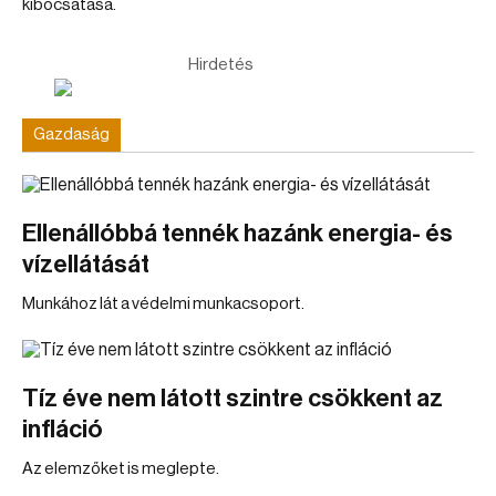
kibocsátása.
Hirdetés
Gazdaság
Ellenállóbbá tennék hazánk energia- és
vízellátását
Munkához lát a védelmi munkacsoport.
Tíz éve nem látott szintre csökkent az
infláció
Az elemzőket is meglepte.