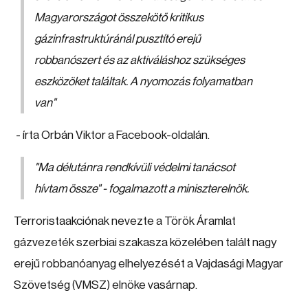
Magyarországot összekötő kritikus
gázinfrastruktúránál pusztító erejű
robbanószert és az aktiváláshoz szükséges
eszközöket találtak. A nyomozás folyamatban
van
"
- írta Orbán Viktor a Facebook-oldalán.
"
Ma délutánra rendkívüli védelmi tanácsot
hívtam össze
" - fogalmazott a miniszterelnök.
Terroristaakciónak nevezte a Török Áramlat
gázvezeték szerbiai szakasza közelében talált nagy
erejű robbanóanyag elhelyezését a Vajdasági Magyar
Szövetség (VMSZ) elnöke vasárnap.