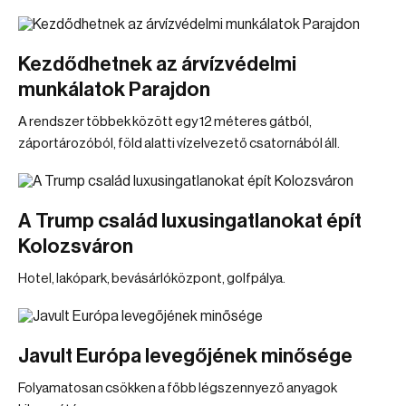
Kezdődhetnek az árvízvédelmi
munkálatok Parajdon
A rendszer többek között egy 12 méteres gátból,
záportározóból, föld alatti vízelvezető csatornából áll.
A Trump család luxusingatlanokat épít
Kolozsváron
Hotel, lakópark, bevásárlóközpont, golfpálya.
Javult Európa levegőjének minősége
Folyamatosan csökken a főbb légszennyező anyagok