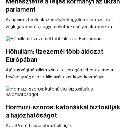
Menesztette a teljes kormányt az ukrán
parlament
Az új miniszterelnök személyéről egyelőre nem született
végleges döntés, négyen lehetnek esélyesek a posztra.
Hőhullám: tízezernél több áldozat
Európában
A június végi hőhullám szinte teljes egészében az emberi
tevékenység okozta klímaváltozás következménye.
Hormuzi-szoros: katonákkal biztosítják
a hajózhatóságot
Az USA erői hadrendbe álltak - írják.