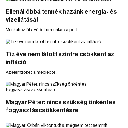
Ellenállóbbá tennék hazánk energia- és
vízellátását
Munkához lát a védelmi munkacsoport.
Tíz éve nem látott szintre csökkent az
infláció
Az elemzőket is meglepte.
Magyar Péter: nincs szükség önkéntes
fogyasztáscsökkentésre