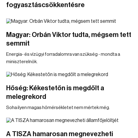
fogyasztáscsökkentésre
Magyar: Orbán Viktor tudta, mégsem tett
semmit
Energia- és vízügyi forradalomra van szükség - mondta a
miniszterelnök.
Hőség: Kékestetőn is megdőlt a
melegrekord
Soha ilyen magas hőmérsékletet nem mértek még.
A TISZA hamarosan megnevezheti