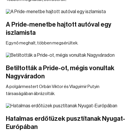
A Pride-menetbe hajtott autóval egy
iszlamista
Egy nő meghalt, többen megsérültek.
Betiltották a Pride-ot, mégis vonultak
Nagyváradon
A polgármestert Orbán Viktor és Vlagyimir Putyin
társaságában ábrázolták.
Hatalmas erdőtüzek pusztítanak Nyugat-
Európában