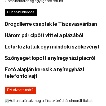
Ötven hektáron ég egy ligetes terület.
Bűn és bűnhődés
Drogdílerre csaptak le Tiszavasváriban
Három pár cipőtt vitt el a plázából
Letartóztattak egy mándoki szökevényt
Szőnyeget lopott a nyíregyházi piacról
Fotó alapján keresik a nyíregyházi
telefontolvajt
Ezt olvasta már?