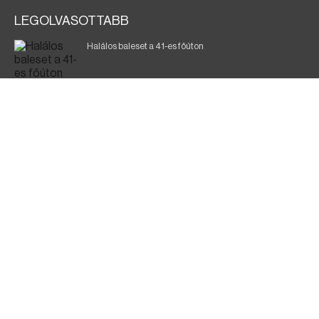
LEGOLVASOTTABB
Halálos baleset a 41-es főúton
Magyar Péter: ülésezett a Kormányzati Védelmi
Munkacsoport
A vasúti teherszállítást korlátozzák
Fák égnek Tyukod és Nagyecsed között
Fürdőző után kutatnak Tiszakóródnál