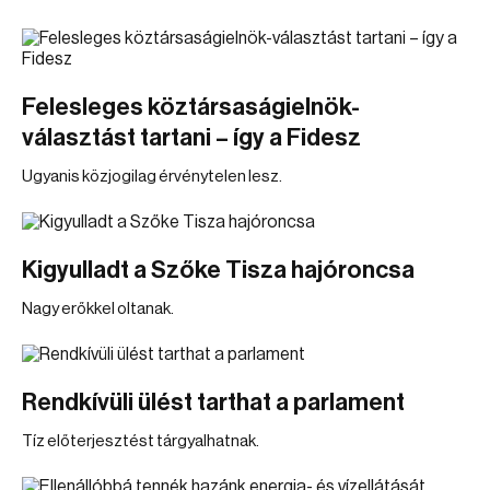
Felesleges köztársaságielnök-
választást tartani – így a Fidesz
Ugyanis közjogilag érvénytelen lesz.
Kigyulladt a Szőke Tisza hajóroncsa
Nagy erőkkel oltanak.
Rendkívüli ülést tarthat a parlament
Tíz előterjesztést tárgyalhatnak.