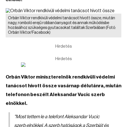
Orbán Viktor rendkívüli védelmi tanácsot hívott össze, miután
nagy, romboló erejű robbanóanyagot és annak működésbe
hozásához szükséges gyutacsokat találtak Szerbiában
(Fotó:
Orbán Viktor/Facebook)
Hirdetés
Hirdetés
Orbán Viktor miniszterelnök rendkívüli védelmi
tanácsot hívott össze vasárnap délutánra, miután
telefonon beszélt Aleksandar Vucic szerb
elnökkel.
"Most tettem le a telefont Aleksandar Vucic
szerb elnökkel. A szerb hatóságok a Szerbiát és