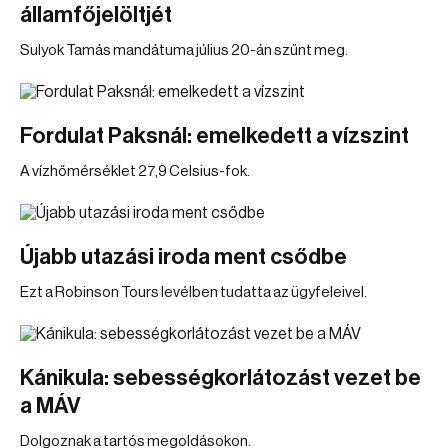
államfőjelöltjét
Sulyok Tamás mandátuma július 20-án szűnt meg.
Fordulat Paksnál: emelkedett a vízszint
A vízhőmérséklet 27,9 Celsius-fok.
Újabb utazási iroda ment csődbe
Ezt a Robinson Tours levélben tudatta az ügyfeleivel.
Kánikula: sebességkorlátozást vezet be
a MÁV
Dolgoznak a tartós megoldásokon.