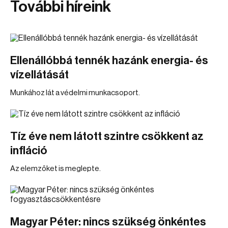
További híreink
Ellenállóbbá tennék hazánk energia- és
vízellátását
Munkához lát a védelmi munkacsoport.
Tíz éve nem látott szintre csökkent az
infláció
Az elemzőket is meglepte.
Magyar Péter: nincs szükség önkéntes