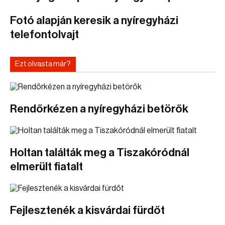
Fotó alapján keresik a nyíregyházi
telefontolvajt
Ezt olvasta már?
Rendőrkézen a nyíregyházi betörők
Holtan találták meg a Tiszakóródnál
elmerült fiatalt
Fejlesztenék a kisvárdai fürdőt