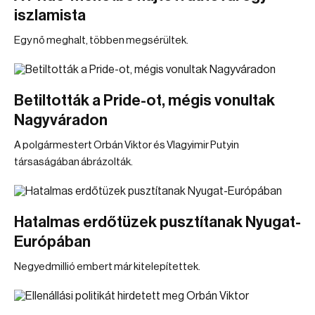
iszlamista
Egy nő meghalt, többen megsérültek.
Betiltották a Pride-ot, mégis vonultak
Nagyváradon
A polgármestert Orbán Viktor és Vlagyimir Putyin
társaságában ábrázolták.
Hatalmas erdőtüzek pusztítanak Nyugat-
Európában
Negyedmillió embert már kitelepítettek.