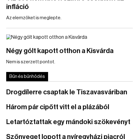
infláció
Az elemzőket is meglepte.
Négy gólt kapott otthon a Kisvárda
Nem is szerzett pontot.
Bűn és bűnhődés
Drogdílerre csaptak le Tiszavasváriban
Három pár cipőtt vitt el a plázából
Letartóztattak egy mándoki szökevényt
Szőnyeget lopott a nyíregyházi piacról