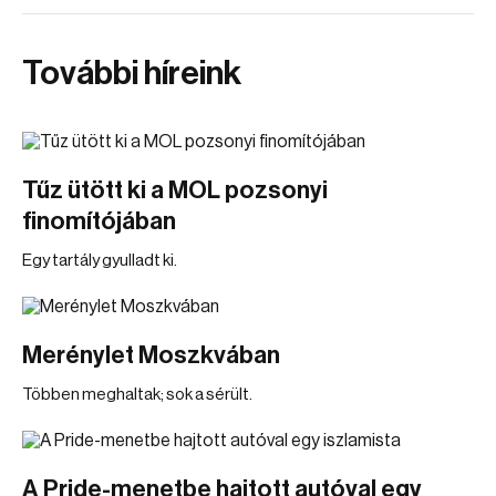
További híreink
Tűz ütött ki a MOL pozsonyi
finomítójában
Egy tartály gyulladt ki.
Merénylet Moszkvában
Többen meghaltak; sok a sérült.
A Pride-menetbe hajtott autóval egy