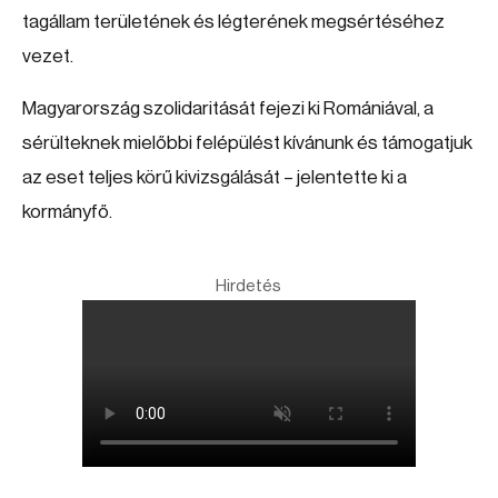
tagállam területének és légterének megsértéséhez
vezet.
Magyarország szolidaritását fejezi ki Romániával, a
sérülteknek mielőbbi felépülést kívánunk és támogatjuk
az eset teljes körű kivizsgálását – jelentette ki a
kormányfő.
Hirdetés