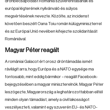
drónbecsapódást Románia szuverenitásának és
európai légterének nyilvánvaló és súlyos
megsértésének nevezte. Közölte, az incidenst
követően beszélt Oana Toiu román külügyminiszterrel
és az Európai Unió nevében kifejezte szolidaritását
Romániával.
Magyar Péter reagált
A romániai Galacot ért orosz dróntámadás ismét
rávilágít arra, hogy Európa és a NATO egysége ma
fontosabb, mint eddig bármikor – reagált Facebook-
bejegyzésében a magyar miniszterelnök.
Magyar Péter
leszögezte, Magyarország a leghatározottabban elítél
minden olyan támadást, amely a civil lakosságot
veszélyezteti, valamint egy szuverén EU- és NATO-