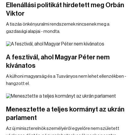
Ellenállási politikát hirdetett meg Orbán
Viktor
A tiszás önkényuralmi rendszernek nincsenek meg a
gazdasági alapjai - mondta.
A fesztivál, ahol Magyar Péter nem
kívánatos
A külhoni magyarság és a Tusványos nem lehet ellenzékben -
hangzott el.
Menesztette a teljes kormányt az ukrán
parlament
Az új miniszterelnök személyéről egyelőre nem született