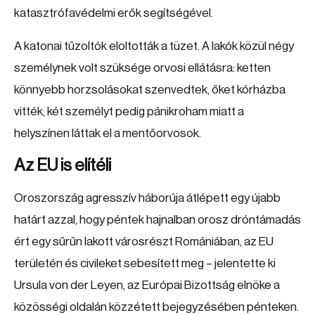
katasztrófavédelmi erők segítségével.
A katonai tűzoltók eloltották a tüzet. A lakók közül négy
személynek volt szüksége orvosi ellátásra: ketten
könnyebb horzsolásokat szenvedtek, őket kórházba
vitték, két személyt pedig pánikroham miatt a
helyszínen láttak el a mentőorvosok.
Az EU is elítéli
Oroszország agresszív háborúja átlépett egy újabb
határt azzal, hogy péntek hajnalban orosz dróntámadás
ért egy sűrűn lakott városrészt Romániában, az EU
területén és civileket sebesített meg – jelentette ki
Ursula von der Leyen, az Európai Bizottság elnöke a
közösségi oldalán közzétett bejegyzésében pénteken.