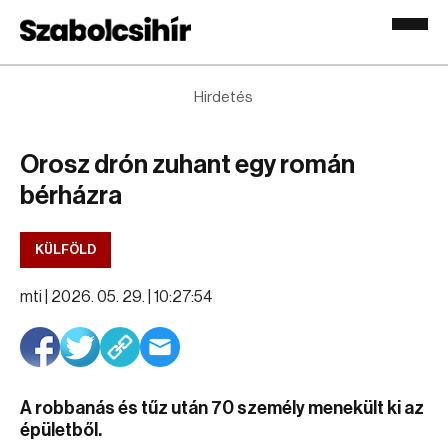
Hirdetés
Orosz drón zuhant egy román
bérházra
KÜLFÖLD
mti |
2026. 05. 29. | 10:27:54
A robbanás és tűz után 70 személy menekült ki az
épületből.