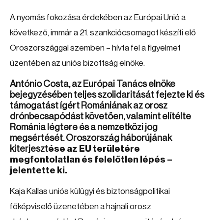
A nyomás fokozása érdekében az Európai Unió a
következő, immár a 21. szankciócsomagot készíti elő
Oroszországgal szemben – hívta fel a figyelmet
üzentében az uniós bizottság elnöke.
António Costa, az Európai Tanács elnöke
bejegyzésében teljes szolidaritását fejezte ki és
támogatást ígért Romániának az orosz
drónbecsapódást követően, valamint elítélte
Románia légtere és a nemzetközi jog
megsértését. Oroszország háborújának
kiterjeszt
ése az EU területére
megfontolatlan és felelőtlen lépés –
jelentette ki.
Kaja Kallas uniós külügyi és biztonságpolitikai
főképviselő üzenetében a hajnali orosz