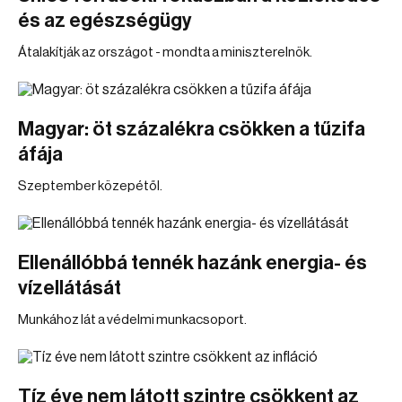
és az egészségügy
Átalakítják az országot - mondta a miniszterelnök.
Magyar: öt százalékra csökken a tűzifa
áfája
Szeptember közepétől.
Ellenállóbbá tennék hazánk energia- és
vízellátását
Munkához lát a védelmi munkacsoport.
Tíz éve nem látott szintre csökkent az