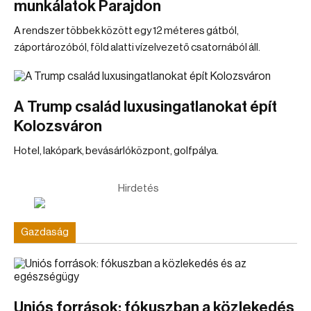
munkálatok Parajdon
A rendszer többek között egy 12 méteres gátból,
záportározóból, föld alatti vízelvezető csatornából áll.
A Trump család luxusingatlanokat épít
Kolozsváron
Hotel, lakópark, bevásárlóközpont, golfpálya.
Hirdetés
Gazdaság
Uniós források: fókuszban a közlekedés