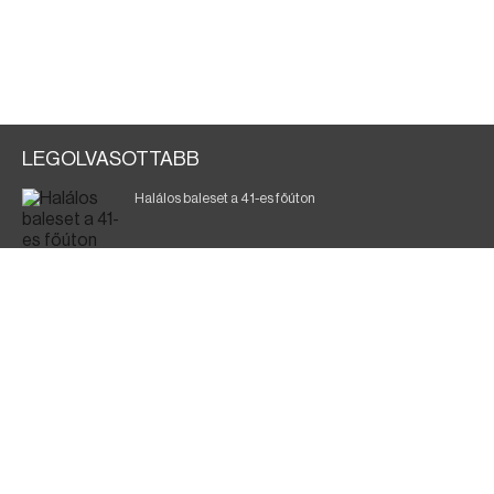
LEGOLVASOTTABB
Halálos baleset a 41-es főúton
700 megawattot spóroltak össze a magyarok
Fák égnek Tyukod és Nagyecsed között
Magyar Péter: nemzeti összefogásra van szükség