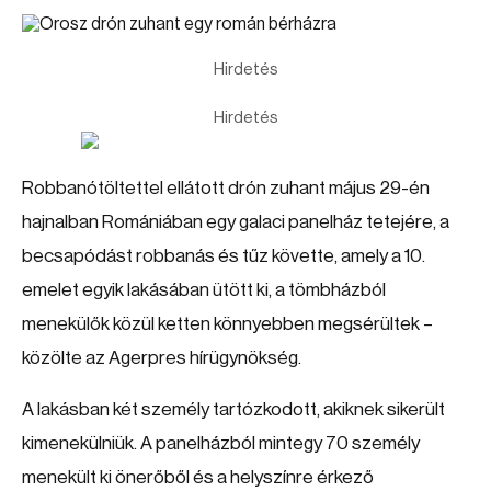
Hirdetés
Hirdetés
Robbanótöltettel ellátott drón zuhant május 29-én
hajnalban Romániában egy galaci panelház tetejére, a
becsapódást robbanás és tűz követte, amely a 10.
emelet egyik lakásában ütött ki, a tömbházból
menekülők közül ketten könnyebben megsérültek –
közölte az Agerpres hírügynökség.
A lakásban két személy tartózkodott, akiknek sikerült
kimenekülniük. A panelházból mintegy 70 személy
menekült ki önerőből és a helyszínre érkező