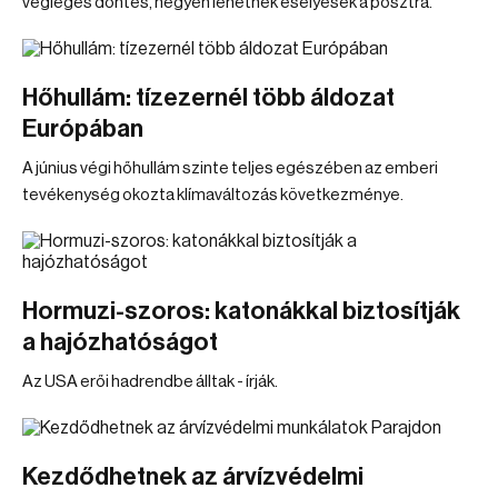
végleges döntés, négyen lehetnek esélyesek a posztra.
Hőhullám: tízezernél több áldozat
Európában
A június végi hőhullám szinte teljes egészében az emberi
tevékenység okozta klímaváltozás következménye.
Hormuzi-szoros: katonákkal biztosítják
a hajózhatóságot
Az USA erői hadrendbe álltak - írják.
Kezdődhetnek az árvízvédelmi