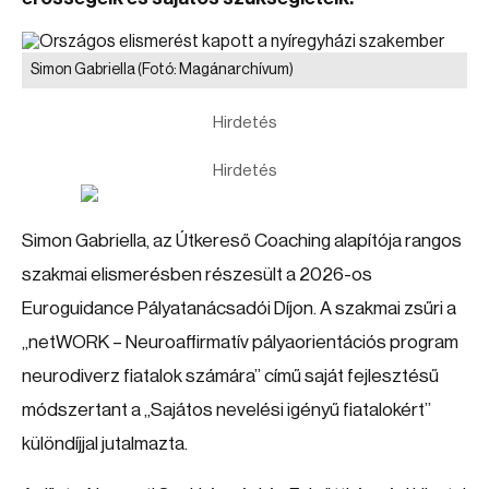
Simon Gabriella
(Fotó: Magánarchívum)
Hirdetés
Hirdetés
Simon Gabriella, az Útkereső Coaching alapítója rangos
szakmai elismerésben részesült a 2026-os
Euroguidance Pályatanácsadói Díjon. A szakmai zsűri a
„netWORK – Neuroaffirmatív pályaorientációs program
neurodiverz fiatalok számára” című saját fejlesztésű
módszertant a „Sajátos nevelési igényű fiatalokért”
különdíjjal jutalmazta.