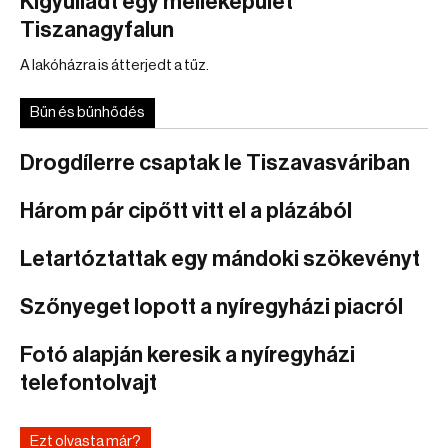
Kigyulladt egy melléképület
Tiszanagyfalun
A lakóházra is átterjedt a tűz.
Bűn és bűnhődés
Drogdílerre csaptak le Tiszavasváriban
Három pár cipőtt vitt el a plázából
Letartóztattak egy mándoki szökevényt
Szőnyeget lopott a nyíregyházi piacról
Fotó alapján keresik a nyíregyházi
telefontolvajt
Ezt olvasta már?