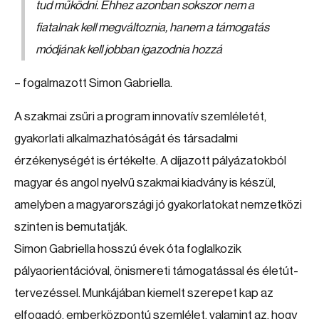
tud működni. Ehhez azonban sokszor nem a
fiatalnak kell megváltoznia, hanem a támogatás
módjának kell jobban igazodnia hozzá
– fogalmazott Simon Gabriella.
A szakmai zsűri a program innovatív szemléletét,
gyakorlati alkalmazhatóságát és társadalmi
érzékenységét is értékelte. A díjazott pályázatokból
magyar és angol nyelvű szakmai kiadvány is készül,
amelyben a magyarországi jó gyakorlatokat nemzetközi
szinten is bemutatják.
Simon Gabriella hosszú évek óta foglalkozik
pályaorientációval, önismereti támogatással és életút-
tervezéssel. Munkájában kiemelt szerepet kap az
elfogadó, emberközpontú szemlélet, valamint az, hogy