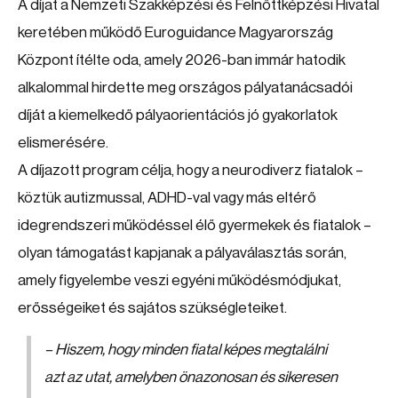
A díjat a Nemzeti Szakképzési és Felnőttképzési Hivatal
keretében működő Euroguidance Magyarország
Központ ítélte oda, amely 2026-ban immár hatodik
alkalommal hirdette meg országos pályatanácsadói
díját a kiemelkedő pályaorientációs jó gyakorlatok
elismerésére.
A díjazott program célja, hogy a neurodiverz fiatalok –
köztük autizmussal, ADHD-val vagy más eltérő
idegrendszeri működéssel élő gyermekek és fiatalok –
olyan támogatást kapjanak a pályaválasztás során,
amely figyelembe veszi egyéni működésmódjukat,
erősségeiket és sajátos szükségleteiket.
– Hiszem, hogy minden fiatal képes megtalálni
azt az utat, amelyben önazonosan és sikeresen