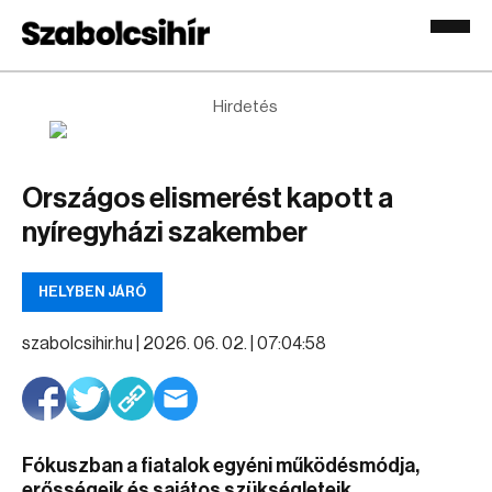
Hirdetés
Országos elismerést kapott a
nyíregyházi szakember
HELYBEN JÁRÓ
szabolcsihir.hu |
2026. 06. 02. | 07:04:58
Fókuszban a fiatalok egyéni működésmódja,
erősségeik és sajátos szükségleteik.