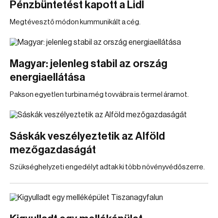
Pénzbüntetést kapott a Lidl
Megtévesztő módon kummunikált a cég.
Magyar: jelenleg stabil az ország
energiaellátása
Pakson egyetlen turbina még tovvábra is termel áramot.
Sáskák veszélyeztetik az Alföld
mezőgazdaságát
Szükséghelyzeti engedélyt adtak ki több növényvédőszerre.