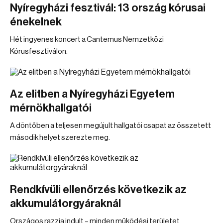
Nyíregyházi fesztivál: 13 ország kórusai
énekelnek
Hét ingyenes koncert a Cantemus Nemzetközi
Kórusfesztiválon.
Az elitben a Nyíregyházi Egyetem
mérnökhallgatói
A döntőben a teljesen megújult hallgatói csapat az összetett
második helyet szerezte meg.
Rendkívüli ellenőrzés következik az
akkumulátorgyáraknál
Országos razzia indult – minden működési területet