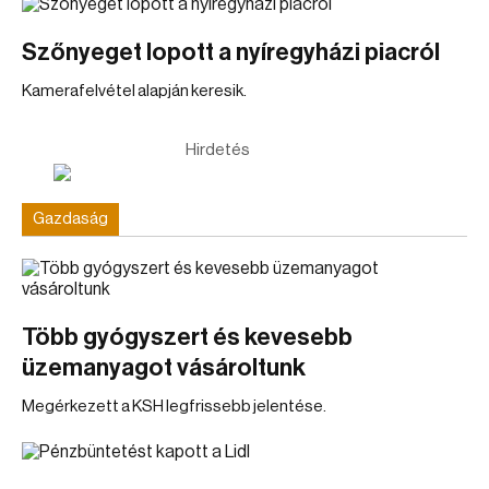
Szőnyeget lopott a nyíregyházi piacról
Kamerafelvétel alapján keresik.
Hirdetés
Gazdaság
Több gyógyszert és kevesebb
üzemanyagot vásároltunk
Megérkezett a KSH legfrissebb jelentése.