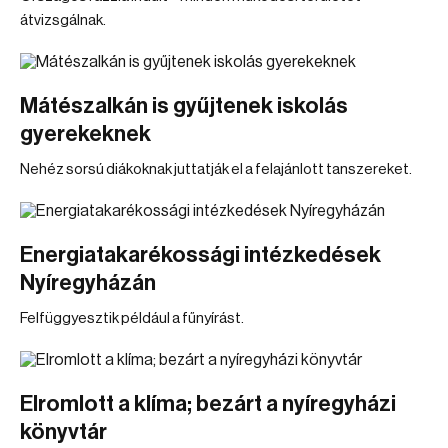
átvizsgálnak.
Mátészalkán is gyűjtenek iskolás
gyerekeknek
Nehéz sorsú diákoknak juttatják el a felajánlott tanszereket.
Energiatakarékossági intézkedések
Nyíregyházán
Felfüggyesztik például a fűnyírást.
Elromlott a klíma; bezárt a nyíregyházi
könyvtár