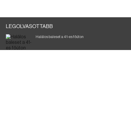
LEGOLVASOTTABB
Halálos baleset a 41-es főúton
Gyász: elhunyt az olaszok legendás labdarúgója
Magyar Péter: ülésezett a Kormányzati Védelmi
Munkacsoport
Fák égnek Tyukod és Nagyecsed között