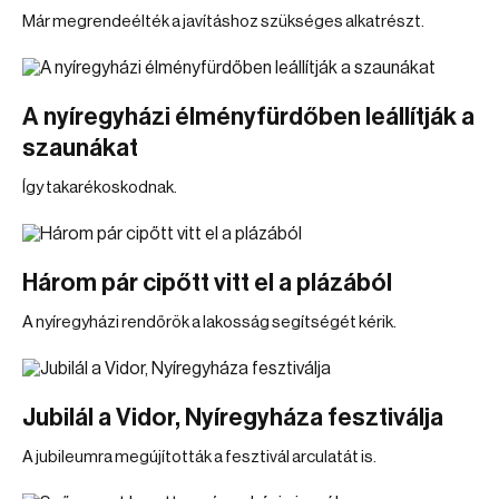
Már megrendeélték a javításhoz szükséges alkatrészt.
A nyíregyházi élményfürdőben leállítják a
szaunákat
Így takarékoskodnak.
Három pár cipőtt vitt el a plázából
A nyíregyházi rendőrök a lakosság segítségét kérik.
Jubilál a Vidor, Nyíregyháza fesztiválja
A jubileumra megújították a fesztivál arculatát is.