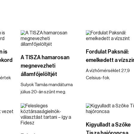
 is
Fordulat Paksnál:
A TISZA hamarosan
ekord
emelkedett a vízszi
megnevezheti
A vízhőmérséklet 27,9
államfőjelöltjét
értek
Celsius-fok.
Sulyok Tamás mandátuma
július 20-án szűnt meg.
Kigyulladt a Szőke
Tisza hajóroncsa