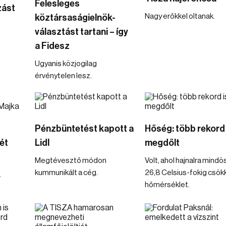
Felesleges
zást
Nagy erőkkel oltanak.
köztársaságielnök-
választást tartani – így
a Fidesz
Ugyanis közjogilag
érvénytelen lesz.
Pénzbüntetést kapott a
Hőség: több rekord 
ét
Lidl
megdőlt
Megtévesztő módon
Volt, ahol hajnalra mind
kummunikált a cég.
26,8 Celsius-fokig csök
a
hőmérséklet.