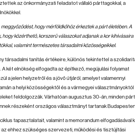
tettek az önkormányzati feladatot vállaló párttagokkal, a
lnökökkel.
 a meggyőződést, hogy mérföldkőhöz érkeztek a párt életében. A
k, hogy közérthető, korszerű válaszokat adjanak a kor kihívásaira
ókkal, valamint természetes társadalmi közösségeikkel.
társadalmi tanítás értékeire, különös tekintettel a szolidari
n. A két elnökség elfogadta az építkező, megújulási folyamat
l a jelen helyzetről és a jövő útjáról, amelyet valamennyi
yamán a helyi közösségektől és a vármegyei választmányoktól
eleket feldolgozzák. Várhatóan augusztus 30-án, minden pár
nnek részeként országos választmányt tartanak Budapesten
 ciklus tapasztalatait, valamint a memorandum elfogadásával k
tud az ehhez szükséges szervezeti, működési és tisztújítási