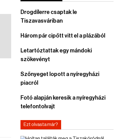
Drogdílerre csaptak le
Tiszavasváriban
Három pár cipőtt vitt el a plázából
Letartóztattak egy mándoki
szökevényt
Szőnyeget lopott a nyíregyházi
piacról
Fotó alapján keresik a nyíregyházi
telefontolvajt
Ezt olvasta már?