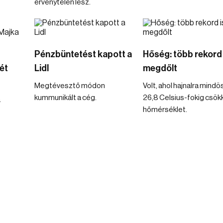
érvénytelen lesz.
Pénzbüntetést kapott a
Hőség: több rekord 
ét
Lidl
megdőlt
Megtévesztő módon
Volt, ahol hajnalra mind
kummunikált a cég.
26,8 Celsius-fokig csök
a
hőmérséklet.