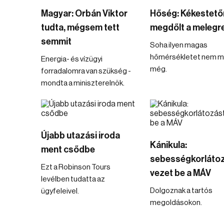
Magyar: Orbán Viktor
Hőség: Kékestetőn
tudta, mégsem tett
megdőlt a melegr
semmit
Soha ilyen magas
hőmérsékletet nem m
Energia- és vízügyi
még.
forradalomra van szükség -
mondta a miniszterelnök.
Újabb utazási iroda
Kánikula:
ment csődbe
sebességkorláto
Ezt a Robinson Tours
vezet be a MÁV
levélben tudatta az
Dolgoznak a tartós
ügyfeleivel.
megoldásokon.