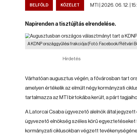
MTI |
2026. 06. 12. | 15
BELFÖLD
KÖZÉLET
Napirenden a tisztújítás elrendelése.
A KDNP országgyűlési frakciója
(Fotó: Facebook/Rétvári 
Hirdetés
Várhatóan augusztus végén, a fővárosban tart o
amelyen értékelik az elmúlt négy kormányzati ciklus
tartalmazza az MTI birtokába került, a párt tagjaihoz
A Latorcai Csaba ügyvezető alelnök által jegyze
ügyvezető elnökség széles körű egyeztetéseket fo
kormányzati ciklusokban végzett tevékenységének 