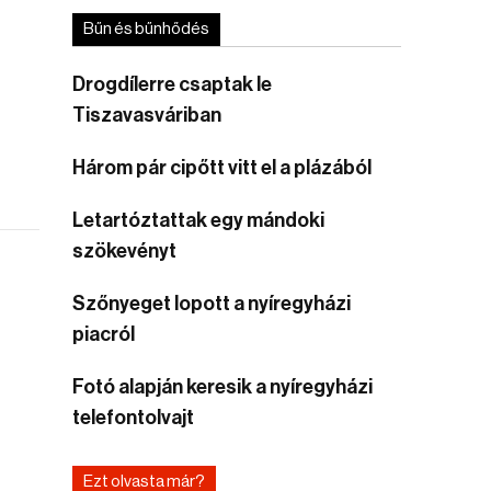
Bűn és bűnhődés
Drogdílerre csaptak le
Tiszavasváriban
Három pár cipőtt vitt el a plázából
Letartóztattak egy mándoki
szökevényt
Szőnyeget lopott a nyíregyházi
piacról
Fotó alapján keresik a nyíregyházi
telefontolvajt
Ezt olvasta már?