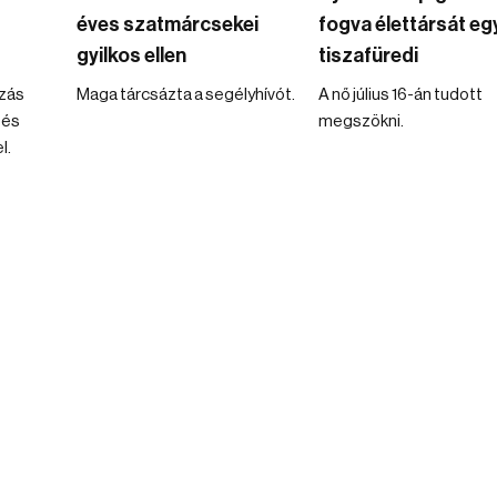
éves szatmárcsekei
fogva élettársát eg
gyilkos ellen
tiszafüredi
zás
Maga tárcsázta a segélyhívót.
A nő július 16-án tudott
 és
megszökni.
l.