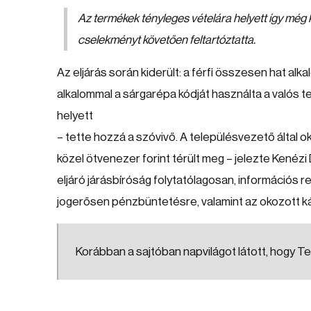
Az termékek tényleges vételára helyett így még ké
cselekményt követően feltartóztatta.
Az eljárás során kiderült: a férfi összesen hat alk
alkalommal a sárgarépa kódját használta a valós te
helyett
– tette hozzá a szóvivő. A településvezető által o
közel ötvenezer forint térült meg – jelezte Kenézi
eljáró járásbíróság folytatólagosan, információs 
jogerősen pénzbüntetésre, valamint az okozott kár
Korábban a sajtóban napvilágot látott, hogy T