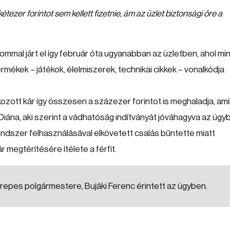
tezer forintot sem kellett fizetnie, ám az üzlet biztonsági őre a
alommal járt el így február óta ugyanabban az üzletben, ahol m
rmékek – játékok, élelmiszerek, technikai cikkek – vonalkódja
kozott kár így összesen a százezer forintot is meghaladja, am
 Diána, aki szerint a vádhatóság indítványát jóváhagyva az ügy
rendszer felhasználásával elkövetett csalás bűntette miatt
 megtérítésére ítélete a férfit.
erepes polgármestere, Bujáki Ferenc érintett az ügyben.