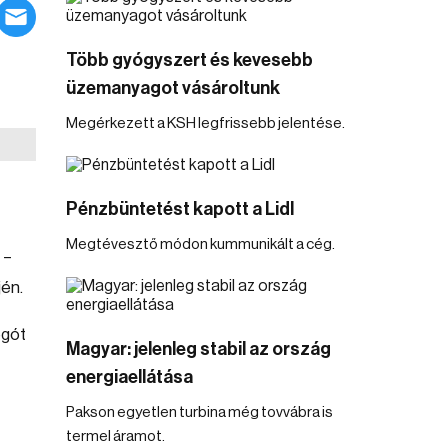
Több gyógyszert és kevesebb
üzemanyagot vásároltunk
Megérkezett a KSH legfrissebb jelentése.
Pénzbüntetést kapott a Lidl
Megtévesztő módon kummunikált a cég.
 –
jén.
egót
Magyar: jelenleg stabil az ország
energiaellátása
Pakson egyetlen turbina még tovvábra is
termel áramot.