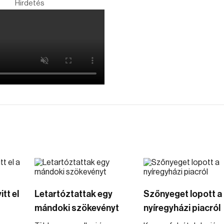
Hirdetés
tt el
Letartóztattak egy
Szőnyeget lopott a
mándoki szökevényt
nyíregyházi piacról