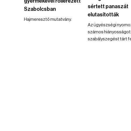
gyermekével rollerezett
sértett panaszát
Szabolcsban
elutasították
Hajmeresztő mutatvány.
Az ügyészségi nyomo
számos hiányosságot
szabályszegést tárt fe