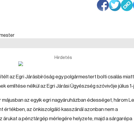
Hirdetés
élt az Egri Járásbíróság egy polgármestert bolti csalás miatt
 említése nélkül az Egri Járási Ügyészség szóvivője július 1-
er májusban az egyik egri nagyáruházban édességet, három L
nt értékben, az önkiszolgáló kasszánál azonban nem a
z árukat a pénztárgép mérlegére helyzete, majd a sárgarépa