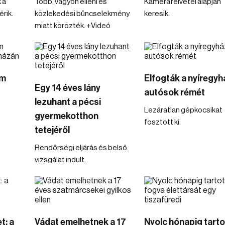
 a
Több, vagyon elleni és
Kamerafelvétel alapján
rik.
közlekedési bűncselekmény
keresik.
miatt körözték. +Videó
om
Elfogták a nyíregyh
Egy 14 éves lány
autósok rémét
lezuhant a pécsi
Lezáratlan gépkocsikat
gyermekotthon
fosztott ki.
tetejéről
Rendőrségi eljárás és belső
vizsgálat indult.
t: a
Vádat emelhetnek a 17
Nyolc hónapig tarto