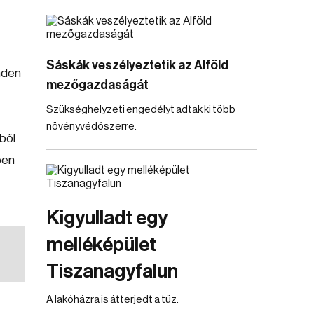
Sáskák veszélyeztetik az Alföld
inden
mezőgazdaságát
Szükséghelyzeti engedélyt adtak ki több
növényvédőszerre.
iből
ben
Kigyulladt egy
melléképület
Tiszanagyfalun
A lakóházra is átterjedt a tűz.