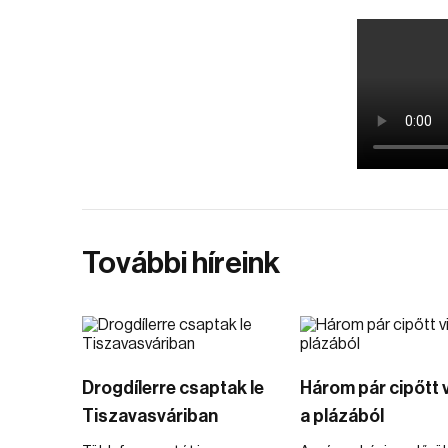
További híreink
Drogdílerre csaptak le
Három pár cipőtt vi
Tiszavasváriban
a plázából