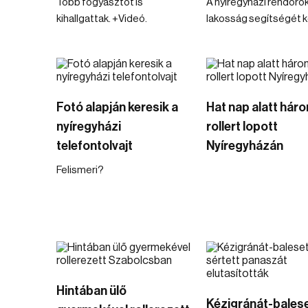
Több fogyasztót is
A nyíregyházi rendőrök
kihallgattak. +Videó.
lakosság segítségét ké
Fotó alapján keresik a
Hat nap alatt hár
nyíregyházi
rollert lopott
telefontolvajt
Nyíregyházán
Felismeri?
Hintában ülő
Kézigránát-balese