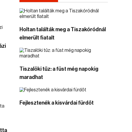
Holtan találták meg a Tiszakóródnál
elmerült fiatalt
ázi
Tiszalöki tűz: a füst még napokig
maradhat
Fejlesztenék a kisvárdai fürdőt
tta