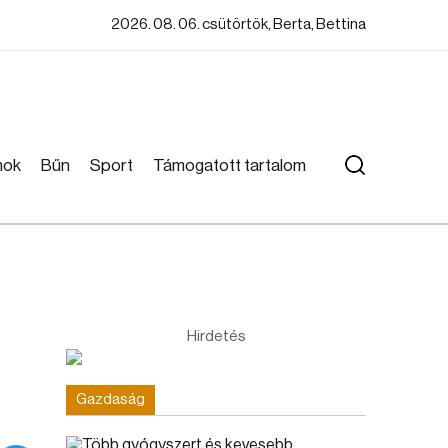
2026. 08. 06. csütörtök, Berta, Bettina
mok
Bűn
Sport
Támogatott tartalom
Hirdetés
Gazdaság