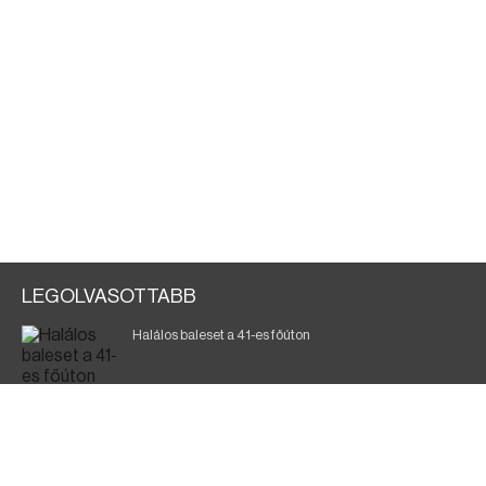
LEGOLVASOTTABB
Halálos baleset a 41-es főúton
Gyász: elhunyt az olaszok legendás labdarúgója