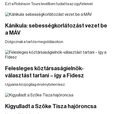
Ezt a Robinson Tours levélben tudatta az ügyfeleivel.
Kánikula: sebességkorlátozást vezet be
a MÁV
Dolgoznak a tartós megoldásokon.
Felesleges köztársaságielnök-
választást tartani – így a Fidesz
Ugyanis közjogilag érvénytelen lesz.
Kigyulladt a Szőke Tisza hajóroncsa