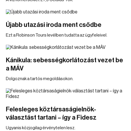
Újabb utazási iroda ment csődbe
Ezt a Robinson Tours levélben tudatta az ügyfeleivel.
Kánikula: sebességkorlátozást vezet be
a MÁV
Dolgoznak a tartós megoldásokon.
Felesleges köztársaságielnök-
választást tartani – így a Fidesz
Ugyanis közjogilag érvénytelen lesz.