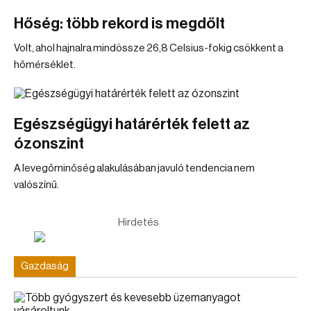
Hőség: több rekord is megdőlt
Volt, ahol hajnalra mindössze 26,8 Celsius-fokig csökkent a
hőmérséklet.
Egészségügyi határérték felett az
ózonszint
A levegőminőség alakulásában javuló tendencia nem
valószínű.
Hirdetés
Gazdaság