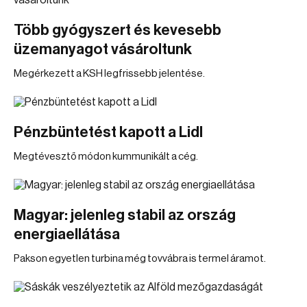
Több gyógyszert és kevesebb
üzemanyagot vásároltunk
Megérkezett a KSH legfrissebb jelentése.
Pénzbüntetést kapott a Lidl
Megtévesztő módon kummunikált a cég.
Magyar: jelenleg stabil az ország
energiaellátása
Pakson egyetlen turbina még tovvábra is termel áramot.