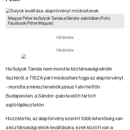
Magyar Péter és Sulyok Tamás a Sándor-palotában
(Fotó:
Facebook/Péter Magyar)
Hirdetés
Hirdetés
Ha Sulyok Tamás nem mond le köztársasági elnöki
tisztéről, a TISZA párt módosítani fogja az alaptörvényt
- mondta a miniszterelnök június 1-jén hétfőn
Budapesten, a Sándor-palota előtt tartott
sajtótájékoztatón.
Hozzátette, az alaptörvény szerint több lehetőség van
a köztársasági elnök leváltására, ezek között van a