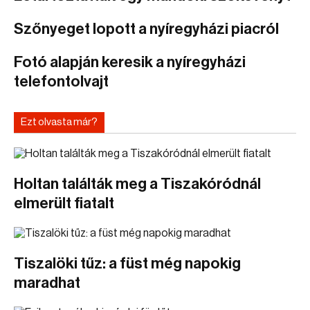
Szőnyeget lopott a nyíregyházi piacról
Fotó alapján keresik a nyíregyházi
telefontolvajt
Ezt olvasta már?
Holtan találták meg a Tiszakóródnál
elmerült fiatalt
Tiszalöki tűz: a füst még napokig
maradhat