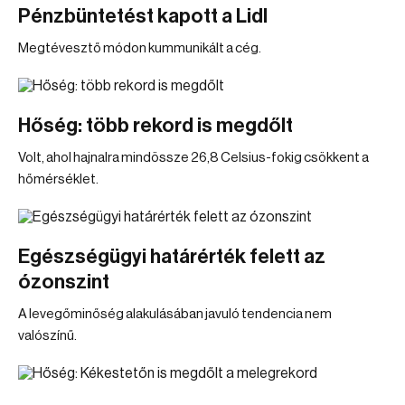
Pénzbüntetést kapott a Lidl
Megtévesztő módon kummunikált a cég.
Hőség: több rekord is megdőlt
Volt, ahol hajnalra mindössze 26,8 Celsius-fokig csökkent a
hőmérséklet.
Egészségügyi határérték felett az
ózonszint
A levegőminőség alakulásában javuló tendencia nem
valószínű.