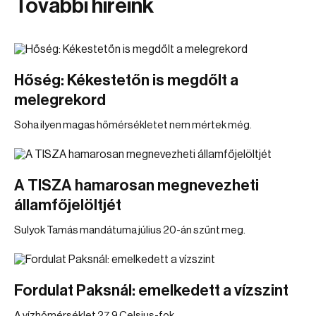
További híreink
Hőség: Kékestetőn is megdőlt a
melegrekord
Soha ilyen magas hőmérsékletet nem mértek még.
A TISZA hamarosan megnevezheti
államfőjelöltjét
Sulyok Tamás mandátuma július 20-án szűnt meg.
Fordulat Paksnál: emelkedett a vízszint
A vízhőmérséklet 27,9 Celsius-fok.