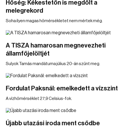
Hőség: Kékestetőn is megdőlt a
melegrekord
Soha ilyen magas hőmérsékletet nem mértek még.
A TISZA hamarosan megnevezheti
államfőjelöltjét
Sulyok Tamás mandátuma július 20-án szűnt meg.
Fordulat Paksnál: emelkedett a vízszint
A vízhőmérséklet 27,9 Celsius-fok.
Újabb utazási iroda ment csődbe