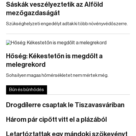
Sáskák veszélyeztetik az Alföld
mezőgazdaságát
Szükséghelyzeti engedélyt adtak ki több növényvédőszerre.
Hőség: Kékestetőn is megdőlt a
melegrekord
Soha ilyen magas hőmérsékletet nem mértek még.
Bűn és bűnhődés
Drogdílerre csaptak le Tiszavasváriban
Három pár cipőtt vitt el a plázából
Letartóztattak egy mándoki szökevényt