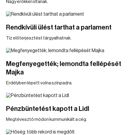
Nagy erőkkel oltanak.
Rendkívüli ülést tarthat a parlament
Tíz előterjesztést tárgyalhatnak.
Megfenyegették; lemondta fellépését
Majka
Erdélyben lépett volna színpadra.
Pénzbüntetést kapott a Lidl
Megtévesztő módon kummunikált a cég.