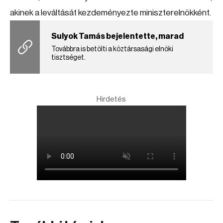
akinek a leváltását kezdeményezte miniszterelnökként.
Sulyok Tamás bejelentette, marad
Továbbra is betölti a köztársasági elnöki
tisztséget.
Hirdetés