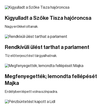
Kigyulladt a Szőke Tisza hajóroncsa
Nagy erőkkel oltanak.
Rendkívüli ülést tarthat a parlament
Tíz előterjesztést tárgyalhatnak.
Megfenyegették; lemondta fellépését
Majka
Erdélyben lépett volna színpadra.