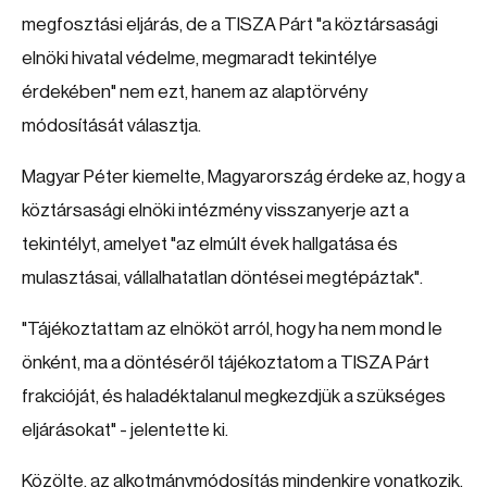
megfosztási eljárás, de a TISZA Párt "a köztársasági
elnöki hivatal védelme, megmaradt tekintélye
érdekében" nem ezt, hanem az alaptörvény
módosítását választja.
Magyar Péter kiemelte, Magyarország érdeke az, hogy a
köztársasági elnöki intézmény visszanyerje azt a
tekintélyt, amelyet "az elmúlt évek hallgatása és
mulasztásai, vállalhatatlan döntései megtépáztak".
"Tájékoztattam az elnököt arról, hogy ha nem mond le
önként, ma a döntéséről tájékoztatom a TISZA Párt
frakcióját, és haladéktalanul megkezdjük a szükséges
eljárásokat" - jelentette ki.
Közölte, az alkotmánymódosítás mindenkire vonatkozik,