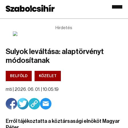
Hirdetés
Sulyok leváltása: alaptörvényt
módosítanak
BELFÖLD
KÖZÉLET
mti |
2026. 06. 01. | 10:05:19
Erről tájékoztatta a köztársasági elnököt Magyar
Péter.