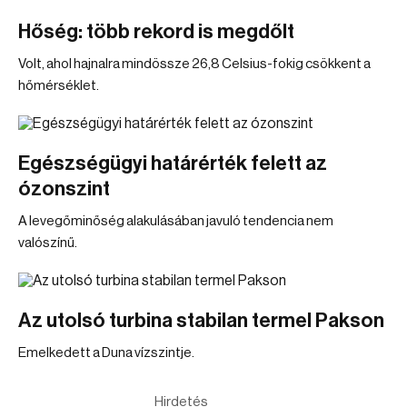
Hőség: több rekord is megdőlt
Volt, ahol hajnalra mindössze 26,8 Celsius-fokig csökkent a
hőmérséklet.
Egészségügyi határérték felett az
ózonszint
A levegőminőség alakulásában javuló tendencia nem
valószínű.
Az utolsó turbina stabilan termel Pakson
Emelkedett a Duna vízszintje.
Hirdetés