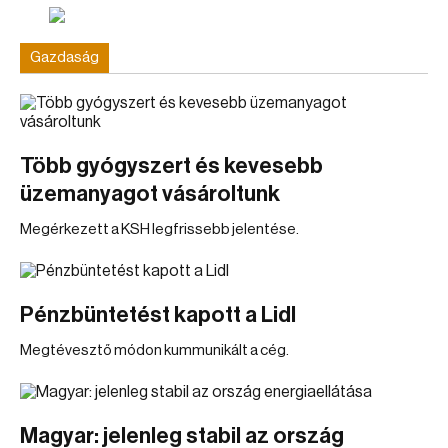
Gazdaság
Több gyógyszert és kevesebb
üzemanyagot vásároltunk
Megérkezett a KSH legfrissebb jelentése.
Pénzbüntetést kapott a Lidl
Megtévesztő módon kummunikált a cég.
Magyar: jelenleg stabil az ország