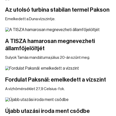
Az utolsó turbina stabilan termel Pakson
Emelkedett a Duna vízszintje.
A TISZA hamarosan megnevezheti
államfőjelöltjét
Sulyok Tamás mandátuma július 20-án szűnt meg.
Fordulat Paksnál: emelkedett a vízszint
A vízhőmérséklet 27,9 Celsius-fok.
Újabb utazási iroda ment csődbe