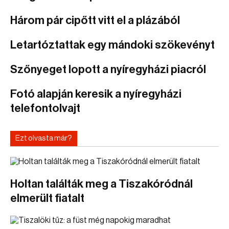
Három pár cipőtt vitt el a plázából
Letartóztattak egy mándoki szökevényt
Szőnyeget lopott a nyíregyházi piacról
Fotó alapján keresik a nyíregyházi
telefontolvajt
Ezt olvasta már?
Holtan találták meg a Tiszakóródnál
elmerült fiatalt