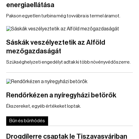
energiaellátása
Pakson egyetlen turbina még tovvábra is termel áramot.
Sáskák veszélyeztetik az Alföld
mezőgazdaságát
Szükséghelyzeti engedélyt adtak ki több növényvédőszerre.
Rendőrkézen a nyíregyházi betörők
Ékszereket, egyéb értékeket loptak.
Bűn és bűnhődés
Drogdílerre csaptak le Tiszavasváriban