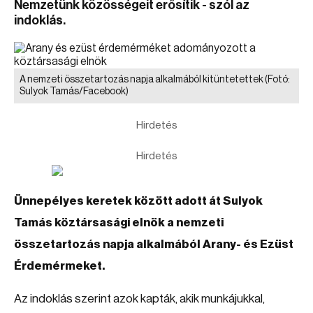
Nemzetünk közösségeit erősítik - szól az
indoklás.
A nemzeti összetartozás napja alkalmából kitüntetettek
(Fotó:
Sulyok Tamás/Facebook)
Hirdetés
Hirdetés
Ünnepélyes keretek között adott át Sulyok
Tamás köztársasági elnök a nemzeti
összetartozás napja alkalmából Arany- és Ezüst
Érdemérmeket.
Az indoklás szerint azok kapták, akik munkájukkal,