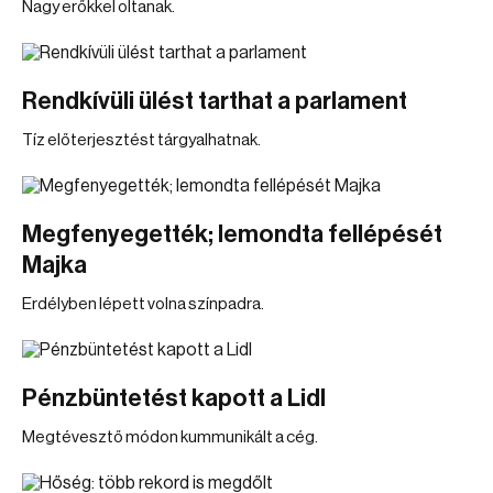
Nagy erőkkel oltanak.
Rendkívüli ülést tarthat a parlament
Tíz előterjesztést tárgyalhatnak.
Megfenyegették; lemondta fellépését
Majka
Erdélyben lépett volna színpadra.
Pénzbüntetést kapott a Lidl
Megtévesztő módon kummunikált a cég.