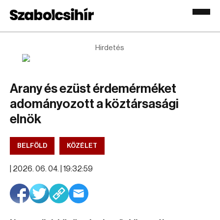
Hirdetés
Arany és ezüst érdemérméket
adományozott a köztársasági
elnök
BELFÖLD
KÖZÉLET
|
2026. 06. 04. | 19:32:59