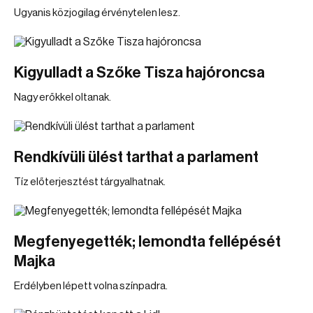
Ugyanis közjogilag érvénytelen lesz.
Kigyulladt a Szőke Tisza hajóroncsa
Nagy erőkkel oltanak.
Rendkívüli ülést tarthat a parlament
Tíz előterjesztést tárgyalhatnak.
Megfenyegették; lemondta fellépését
Majka
Erdélyben lépett volna színpadra.