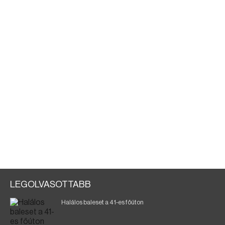
LEGOLVASOTTABB
Halálos baleset a 41-es főúton