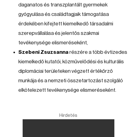
daganatos és transzplantált gyermekek
gyógyulása és családtagjaik támogatása
érdekében kifejtett kiemelkedő társadalmi
szerepvállalása és jelentős szakmai
tevékenysége elismeréseként,
Szebeni Zsuzsanna
részére a több évtizedes
kiemelkedő kutatói, közművelődési és kulturális
diplomáciai területeken végzett értékőrző
munkája és a nemzeti összetartozást szolgáló
elkötelezett tevékenysége elismeréseként.
Hirdetés