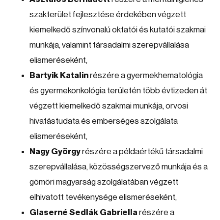
szakterület fejlesztése érdekében végzett
kiemelkedő színvonalú oktatói és kutatói szakmai
munkája, valamint társadalmi szerepvállalása
elismeréseként,
Bartyik Katalin
részére a gyermekhematológia
és gyermekonkológia területén több évtizeden át
végzett kiemelkedő szakmai munkája, orvosi
hivatástudata és emberséges szolgálata
elismeréseként,
Nagy György
részére a példaértékű társadalmi
szerepvállalása, közösségszervező munkája és a
gömöri magyarság szolgálatában végzett
elhivatott tevékenysége elismeréseként,
Glaserné Sedlák Gabriella
részére a