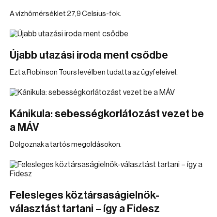
A vízhőmérséklet 27,9 Celsius-fok.
Újabb utazási iroda ment csődbe
Ezt a Robinson Tours levélben tudatta az ügyfeleivel.
Kánikula: sebességkorlátozást vezet be
a MÁV
Dolgoznak a tartós megoldásokon.
Felesleges köztársaságielnök-
választást tartani – így a Fidesz