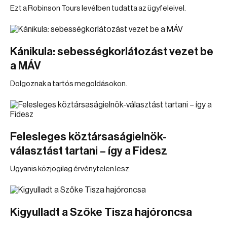
Ezt a Robinson Tours levélben tudatta az ügyfeleivel.
Kánikula: sebességkorlátozást vezet be
a MÁV
Dolgoznak a tartós megoldásokon.
Felesleges köztársaságielnök-
választást tartani – így a Fidesz
Ugyanis közjogilag érvénytelen lesz.
Kigyulladt a Szőke Tisza hajóroncsa