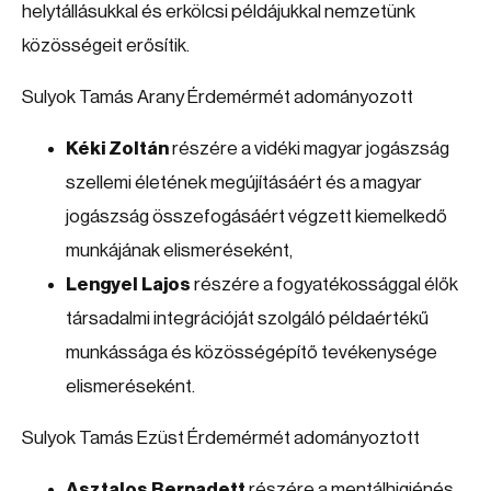
helytállásukkal és erkölcsi példájukkal nemzetünk
közösségeit erősítik.
Sulyok Tamás Arany Érdemérmét adományozott
Kéki Zoltán
részére a vidéki magyar jogászság
szellemi életének megújításáért és a magyar
jogászság összefogásáért végzett kiemelkedő
munkájának elismeréseként,
Lengyel Lajos
részére a fogyatékossággal élők
társadalmi integrációját szolgáló példaértékű
munkássága és közösségépítő tevékenysége
elismeréseként.
Sulyok Tamás Ezüst Érdemérmét adományoztott
Asztalos Bernadett
részére a mentálhigiénés