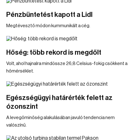
Pénzbüntetést kapott a Lidl
Megtévesztő módon kummunikált a cég.
Hőség: több rekord is megdőlt
Volt, ahol hajnalra mindössze 26,8 Celsius-fokig csökkent a
hőmérséklet.
Egészségügyi határérték felett az
ózonszint
A levegőminőség alakulásában javuló tendencia nem
valószínű.