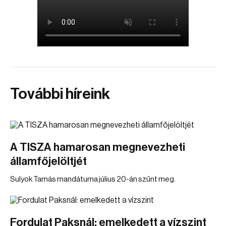
További híreink
A TISZA hamarosan megnevezheti
államfőjelöltjét
Sulyok Tamás mandátuma július 20-án szűnt meg.
Fordulat Paksnál: emelkedett a vízszint