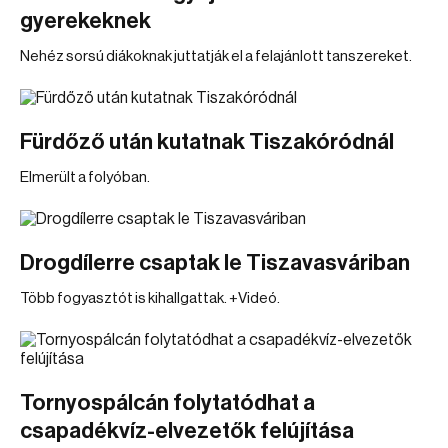
gyerekeknek
Nehéz sorsú diákoknak juttatják el a felajánlott tanszereket.
Fürdőző után kutatnak Tiszakóródnál
Elmerült a folyóban.
Drogdílerre csaptak le Tiszavasváriban
Több fogyasztót is kihallgattak. +Videó.
Tornyospálcán folytatódhat a
csapadékvíz-elvezetők felújítása