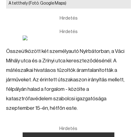
A tetthely
(Fotó: Google Maps)
Hirdetés
Hirdetés
Összeütközött két személyautó Nyírbátorban, a Váci
Mihály utca és a Zrínyi utca kereszteződésénél. A
mátészalkai hivatásos tűzoltók áramtalanították a
járműveket. Az érintett útszakaszon irányítás mellett,
félpályán halad a forgalom - közölte a
katasztrófavédelem szabolcsi igazgatósága
szeptember 15-én, hétfőn este.
Hirdetés