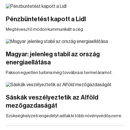
Pénzbüntetést kapott a Lidl
Megtévesztő módon kummunikált a cég.
Magyar: jelenleg stabil az ország
energiaellátása
Pakson egyetlen turbina még tovvábra is termel áramot.
Sáskák veszélyeztetik az Alföld
mezőgazdaságát
Szükséghelyzeti engedélyt adtak ki több növényvédőszerre.