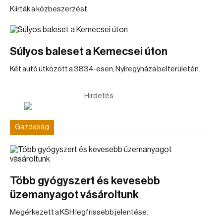
Kiírták a közbeszerzést.
Súlyos baleset a Kemecsei úton
Két autó ütközött a 3834-esen, Nyíregyháza belterületén.
Hirdetés
Gazdaság
Több gyógyszert és kevesebb
üzemanyagot vásároltunk
Megérkezett a KSH legfrissebb jelentése.