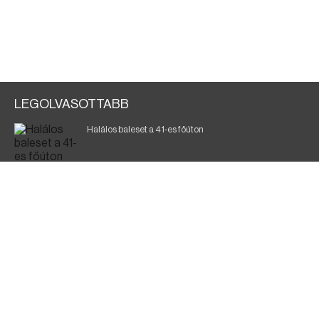
LEGOLVASOTTABB
Halálos baleset a 41-es főúton
Gyász: elhunyt az olaszok legendás labdarúgója
Magyar Péter: ülésezett a Kormányzati Védelmi
Munkacsoport
Fák égnek Tyukod és Nagyecsed között