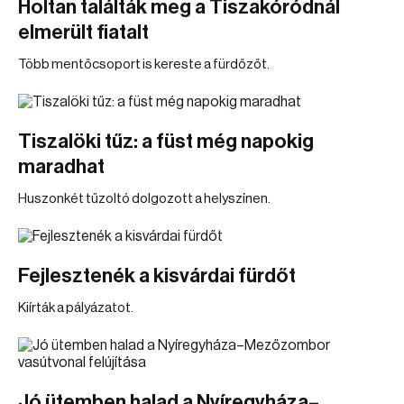
Holtan találták meg a Tiszakóródnál
elmerült fiatalt
Több mentőcsoport is kereste a fürdőzőt.
Tiszalöki tűz: a füst még napokig
maradhat
Huszonkét tűzoltó dolgozott a helyszínen.
Fejlesztenék a kisvárdai fürdőt
Kiírták a pályázatot.
Jó ütemben halad a Nyíregyháza–