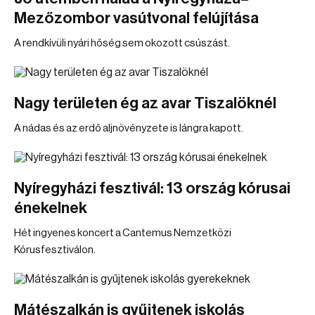
Mezőzombor vasútvonal felújítása
A rendkívüli nyári hőség sem okozott csúszást.
Nagy területen ég az avar Tiszalöknél
A nádas és az erdő aljnövényzete is lángra kapott.
Nyíregyházi fesztivál: 13 ország kórusai
énekelnek
Hét ingyenes koncert a Cantemus Nemzetközi
Kórusfesztiválon.
Mátészalkán is gyűjtenek iskolás