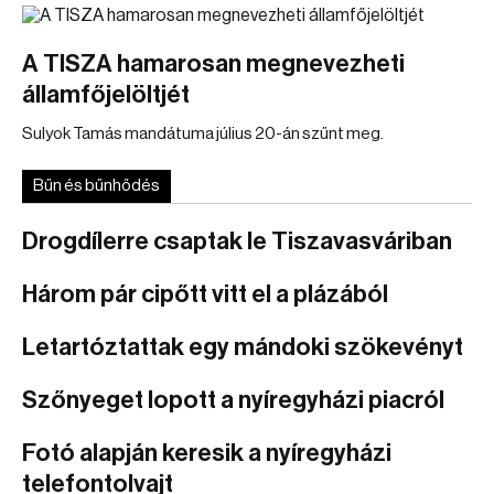
A TISZA hamarosan megnevezheti
államfőjelöltjét
Sulyok Tamás mandátuma július 20-án szűnt meg.
Bűn és bűnhődés
Drogdílerre csaptak le Tiszavasváriban
Három pár cipőtt vitt el a plázából
Letartóztattak egy mándoki szökevényt
Szőnyeget lopott a nyíregyházi piacról
Fotó alapján keresik a nyíregyházi
telefontolvajt