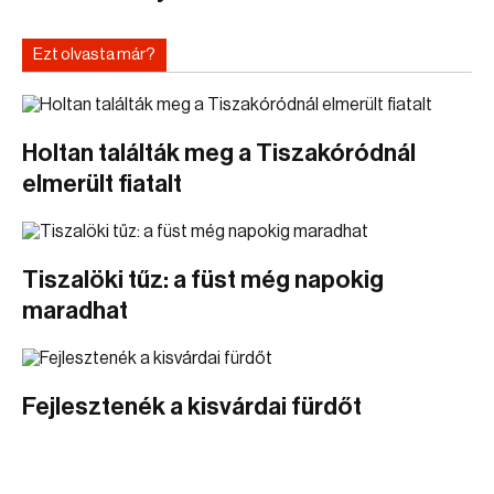
Ezt olvasta már?
Holtan találták meg a Tiszakóródnál
elmerült fiatalt
Tiszalöki tűz: a füst még napokig
maradhat
Fejlesztenék a kisvárdai fürdőt