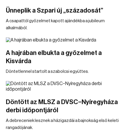
Ünneplik a Szpari új „századosát”
A csapattól győzelmet kapott ajándékba a jubileum
alkalmából.
A hajrában elbukta a győzelmet a
Kisvárda
Döntetlennel startolt a szabolcsi együttes.
Döntött az MLSZ a DVSC–Nyíregyháza
derbi időpontjáról
A debreceniek lesznek a házigazdái a bajnokság első keleti
rangadójának.