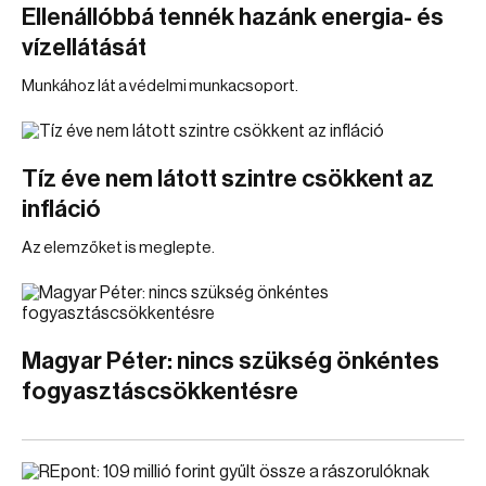
Ellenállóbbá tennék hazánk energia- és
vízellátását
Munkához lát a védelmi munkacsoport.
Tíz éve nem látott szintre csökkent az
infláció
Az elemzőket is meglepte.
Magyar Péter: nincs szükség önkéntes
fogyasztáscsökkentésre