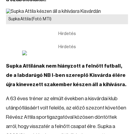
Supka Attila
(Fotó: MTI)
Hirdetés
Hirdetés
Supka Attilának nem hiányzott a felnőtt futball,
de a labdarúgó NB I-ben szereplő Kisvárda élére
újra kinevezett szakember készen áll a kihívásra.
A 63 éves tréner az elmúlt években a kisvárdai klub
utánpótlásáért volt felelős, az előző szezont követően
Révész Attila sportigazgatóval közösen döntöttek
arról, hogy visszatér a felnőtt csapat élre. Supka a