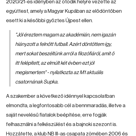
2020/21-es idényben az ötödik helyre vezette az
együttest, amely a Magyar Kupában az elődöntőben
esett ki a későbbi győztes Újpest ellen.
"Jól éreztem magam az akadémián, nem igazán
hiányzott a felnőtt futball. Azért döntöttem így,
mert sokat beszéltünk arról a filozófiáról, amit ő
itt felépített, az elmúlt két évben ezt jól
megismertem"
- nyilatkozta az M1 aktuális
csatornának Supka.
A szakember a következő idénnyel kapcsolatban
elmondta, a legfontosabb cél a bennmaradás, illetve a
saját nevelésű fiatalok beépítése, erre fogják
felhasználni a felkészülést és a bajnoki szezont is.
Hozzátette, a klub NB III-as csapata zömében 2006 és