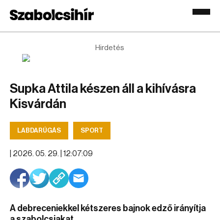
Hirdetés
Supka Attila készen áll a kihívásra
Kisvárdán
LABDARÚGÁS
SPORT
|
2026. 05. 29. | 12:07:09
A debreceniekkel kétszeres bajnok edző irányítja
a szabolcsiakat.