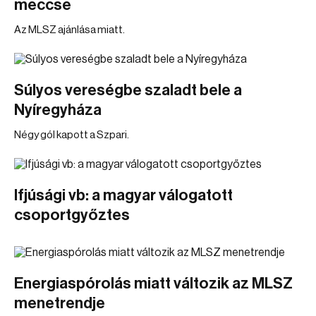
meccse
Az MLSZ ajánlása miatt.
Súlyos vereségbe szaladt bele a
Nyíregyháza
Négy gól kapott a Szpari.
Ifjúsági vb: a magyar válogatott
csoportgyőztes
Energiaspórolás miatt változik az MLSZ
menetrendje