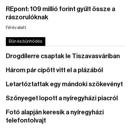
REpont: 109 millió forint gyűlt össze a
rászorulóknak
Fél év alatt.
Bűn és bűnhődés
Drogdílerre csaptak le Tiszavasváriban
Három pár cipőtt vitt el a plázából
Letartóztattak egy mándoki szökevényt
Szőnyeget lopott a nyíregyházi piacról
Fotó alapján keresik a nyíregyházi
telefontolvajt