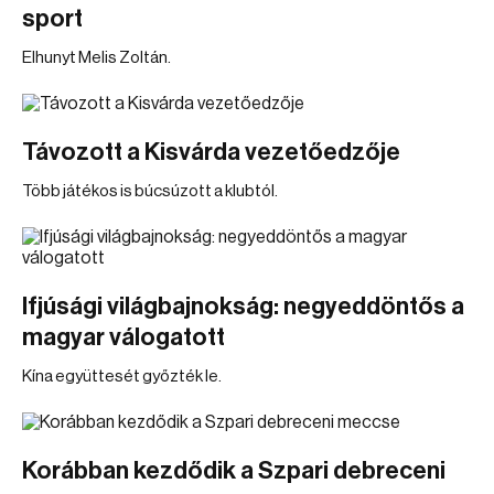
sport
Elhunyt Melis Zoltán.
Távozott a Kisvárda vezetőedzője
Több játékos is búcsúzott a klubtól.
Ifjúsági világbajnokság: negyeddöntős a
magyar válogatott
Kína együttesét győzték le.
Korábban kezdődik a Szpari debreceni