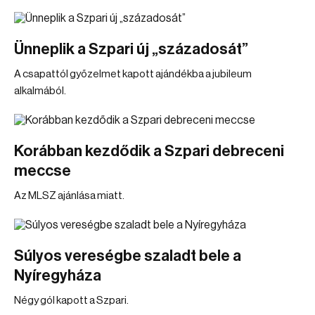
Ünneplik a Szpari új „századosát”
A csapattól győzelmet kapott ajándékba a jubileum
alkalmából.
Korábban kezdődik a Szpari debreceni
meccse
Az MLSZ ajánlása miatt.
Súlyos vereségbe szaladt bele a
Nyíregyháza
Négy gól kapott a Szpari.