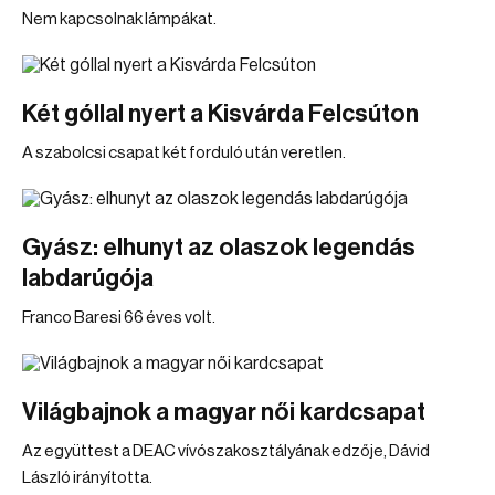
Nem kapcsolnak lámpákat.
Két góllal nyert a Kisvárda Felcsúton
A szabolcsi csapat két forduló után veretlen.
Gyász: elhunyt az olaszok legendás
labdarúgója
Franco Baresi 66 éves volt.
Világbajnok a magyar női kardcsapat
Az együttest a DEAC vívószakosztályának edzője, Dávid
László irányította.