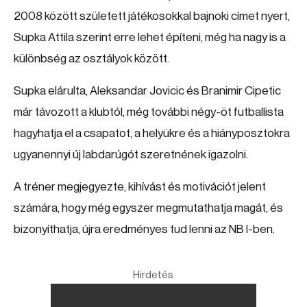
2008 között született játékosokkal bajnoki címet nyert,
Supka Attila szerint erre lehet építeni, még ha nagy is a
különbség az osztályok között.
Supka elárulta, Aleksandar Jovicic és Branimir Cipetic
már távozott a klubtól, még további négy-öt futballista
hagyhatja el a csapatot, a helyükre és a hiányposztokra
ugyanennyi új labdarúgót szeretnének igazolni.
A tréner megjegyezte, kihívást és motivációt jelent
számára, hogy még egyszer megmutathatja magát, és
bizonyíthatja, újra eredményes tud lenni az NB I-ben.
Hirdetés