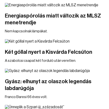
Energiaspórolás miatt változik az MLSZ
menetrendje
Nem kapcsolnak lámpákat.
Két góllal nyert a Kisvárda Felcsúton
A szabolcsi csapat két forduló után veretlen.
Gyász: elhunyt az olaszok legendás
labdarúgója
Franco Baresi 66 éves volt.