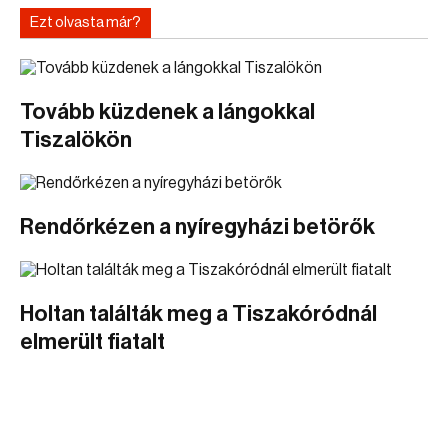
Ezt olvasta már?
Tovább küzdenek a lángokkal
Tiszalökön
Rendőrkézen a nyíregyházi betörők
Holtan találták meg a Tiszakóródnál
elmerült fiatalt