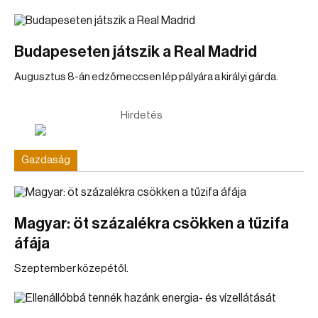
Budapeseten játszik a Real Madrid
Augusztus 8-án edzőmeccsen lép pályára a királyi gárda.
Hirdetés
Gazdaság
Magyar: öt százalékra csökken a tűzifa
áfája
Szeptember közepétől.