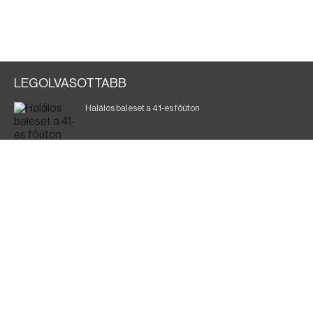
LEGOLVASOTTABB
Halálos baleset a 41-es főúton
Magyar Péter: a legkritikusabb öt nap áll előttünk
700 megawattot spóroltak össze a magyarok
Fák égnek Tyukod és Nagyecsed között