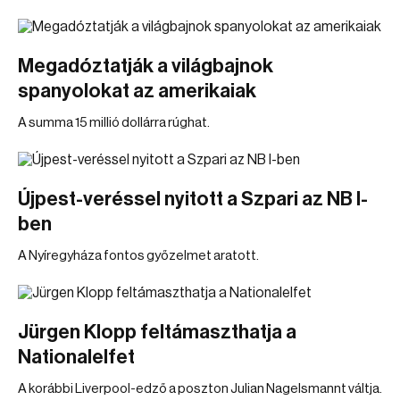
Megadóztatják a világbajnok
spanyolokat az amerikaiak
A summa 15 millió dollárra rúghat.
Újpest-veréssel nyitott a Szpari az NB I-
ben
A Nyíregyháza fontos győzelmet aratott.
Jürgen Klopp feltámaszthatja a
Nationalelfet
A korábbi Liverpool-edző a poszton Julian Nagelsmannt váltja.