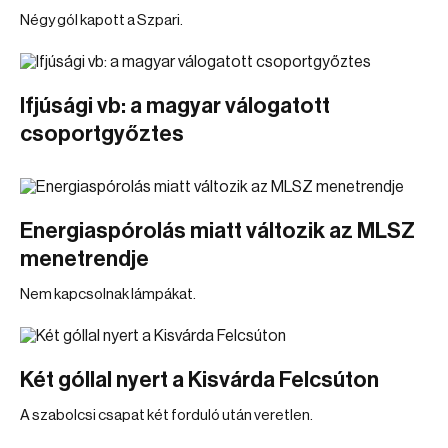
Négy gól kapott a Szpari.
Ifjúsági vb: a magyar válogatott
csoportgyőztes
Energiaspórolás miatt változik az MLSZ
menetrendje
Nem kapcsolnak lámpákat.
Két góllal nyert a Kisvárda Felcsúton
A szabolcsi csapat két forduló után veretlen.