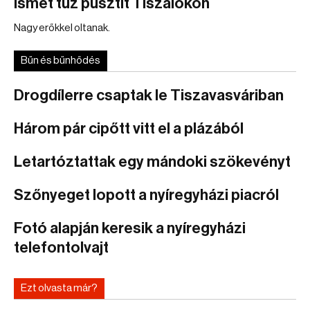
Ismét tűz pusztít Tiszalökön
Nagy erőkkel oltanak.
Bűn és bűnhődés
Drogdílerre csaptak le Tiszavasváriban
Három pár cipőtt vitt el a plázából
Letartóztattak egy mándoki szökevényt
Szőnyeget lopott a nyíregyházi piacról
Fotó alapján keresik a nyíregyházi
telefontolvajt
Ezt olvasta már?