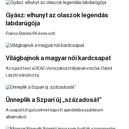
Gyász: elhunyt az olaszok legendás
labdarúgója
Franco Baresi 66 éves volt.
Világbajnok a magyar női kardcsapat
Az együttest a DEAC vívószakosztályának edzője, Dávid
László irányította.
Ünneplik a Szpari új „századosát”
A csapattól győzelmet kapott ajándékba a jubileum
alkalmából.