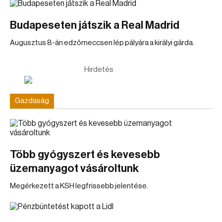
Budapeseten játszik a Real Madrid
Augusztus 8-án edzőmeccsen lép pályára a királyi gárda.
Hirdetés
Gazdaság
Több gyógyszert és kevesebb
üzemanyagot vásároltunk
Megérkezett a KSH legfrissebb jelentése.