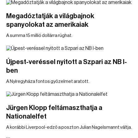
Megadóztatják a világbajnok
spanyolokat az amerikaiak
A summa 15 millió dollárra rúghat.
Újpest-veréssel nyitott a Szpari az NB I-
ben
A Nyíregyháza fontos győzelmet aratott.
Jürgen Klopp feltámaszthatja a
Nationalelfet
A korábbi Liverpool-edző a poszton Julian Nagelsmannt váltja.