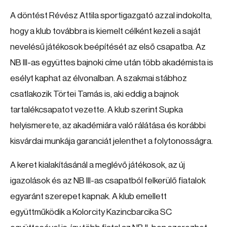
A döntést Révész Attila sportigazgató azzal indokolta,
hogy a klub továbbra is kiemelt célként kezeli a saját
nevelésű játékosok beépítését az első csapatba. Az
NB III-as együttes bajnoki címe után több akadémista is
esélyt kaphat az élvonalban. A szakmai stábhoz
csatlakozik Törtei Tamás is, aki eddig a bajnok
tartalékcsapatot vezette. A klub szerint Supka
helyismerete, az akadémiára való rálátása és korábbi
kisvárdai munkája garanciát jelenthet a folytonosságra.
A keret kialakításánál a meglévő játékosok, az új
igazolások és az NB III-as csapatból felkerülő fiatalok
egyaránt szerepet kapnak. A klub emellett
együttműködik a Kolorcity Kazincbarcika SC