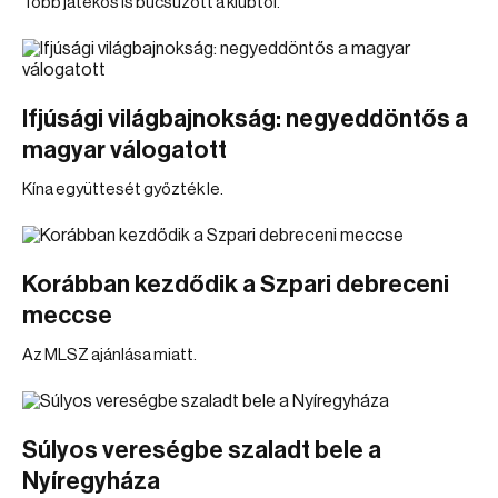
Több játékos is búcsúzott a klubtól.
Ifjúsági világbajnokság: negyeddöntős a
magyar válogatott
Kína együttesét győzték le.
Korábban kezdődik a Szpari debreceni
meccse
Az MLSZ ajánlása miatt.
Súlyos vereségbe szaladt bele a
Nyíregyháza