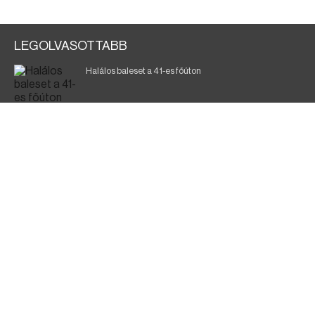
LEGOLVASOTTABB
Halálos baleset a 41-es főúton
Gyász: elhunyt az olaszok legendás labdarúgója
Magyar Péter: ülésezett a Kormányzati Védelmi
Munkacsoport
Fák égnek Tyukod és Nagyecsed között
Fürdőző után kutatnak Tiszakóródnál