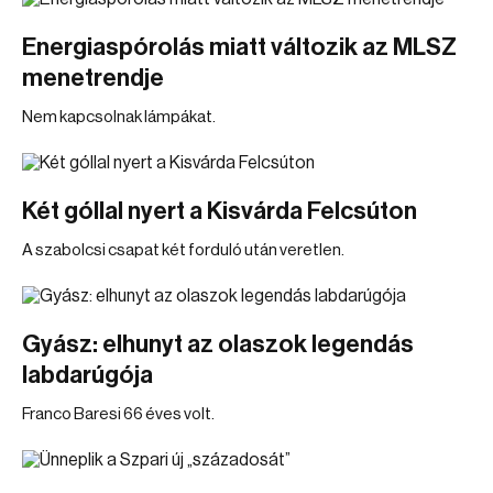
Energiaspórolás miatt változik az MLSZ
menetrendje
Nem kapcsolnak lámpákat.
Két góllal nyert a Kisvárda Felcsúton
A szabolcsi csapat két forduló után veretlen.
Gyász: elhunyt az olaszok legendás
labdarúgója
Franco Baresi 66 éves volt.