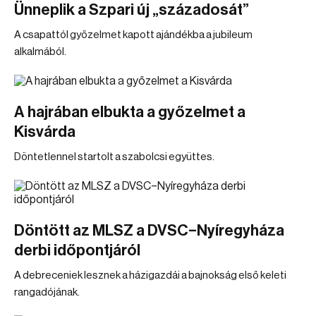
Ünneplik a Szpari új „századosát”
A csapattól győzelmet kapott ajándékba a jubileum
alkalmából.
A hajrában elbukta a győzelmet a
Kisvárda
Döntetlennel startolt a szabolcsi együttes.
Döntött az MLSZ a DVSC–Nyíregyháza
derbi időpontjáról
A debreceniek lesznek a házigazdái a bajnokság első keleti
rangadójának.