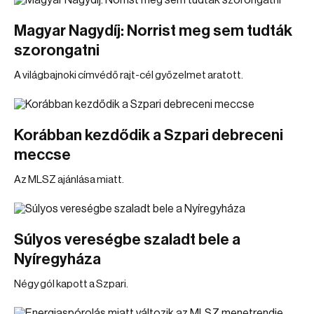
Magyar Nagydíj: Norrist meg sem tudták
szorongatni
A világbajnoki címvédő rajt-cél győzelmet aratott.
Korábban kezdődik a Szpari debreceni
meccse
Az MLSZ ajánlása miatt.
Súlyos vereségbe szaladt bele a
Nyíregyháza
Négy gól kapott a Szpari.