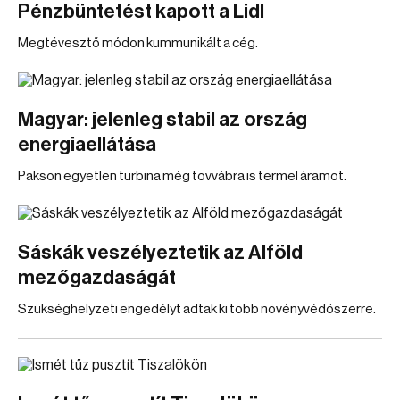
Pénzbüntetést kapott a Lidl
Megtévesztő módon kummunikált a cég.
Magyar: jelenleg stabil az ország
energiaellátása
Pakson egyetlen turbina még tovvábra is termel áramot.
Sáskák veszélyeztetik az Alföld
mezőgazdaságát
Szükséghelyzeti engedélyt adtak ki több növényvédőszerre.