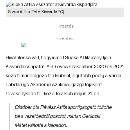
Supka Attila
(Fotó: Kisvárda FC)
Hirdetés
Hirdetés
Hivatalossá vált, hogy ismét Supka Attila irányítja a
Kisvárda csapatát. A 63 éves szakember 2020 és 2021
között már dolgozott a klubnál, legutóbb pedig a Várda
Labdarúgó Akadémia szakmai igazgatójaként
tevékenykedett – közölte a klub május 21-én.
Október óta Révész Attila sportigazgató töltötte
be a vezetőedzői posztot, miután Gerliczki
Mátét váltotta a kispadon.