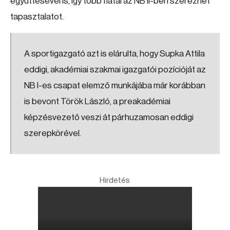
együttesével is, így több fiatal az NB II-ben szerezhet
tapasztalatot.
A sportigazgató azt is elárulta, hogy Supka Attila
eddigi, akadémiai szakmai igazgatói pozícióját az
NB I-es csapat elemző munkájába már korábban
is bevont Török László, a preakadémiai
képzésvezető veszi át párhuzamosan eddigi
szerepkörével.
Hirdetés