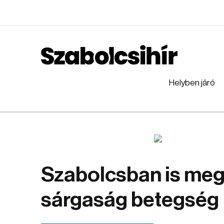
Helyben járó
Szabolcsban is megj
sárgaság betegség