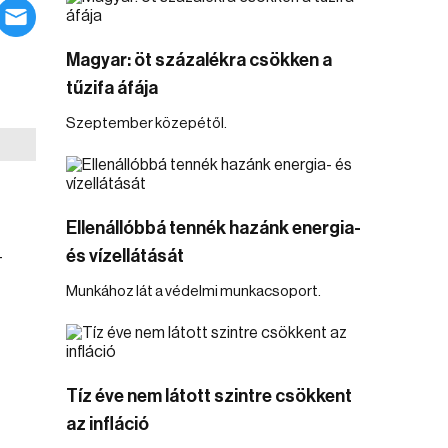
Magyar: öt százalékra csökken a
tűzifa áfája
Szeptember közepétől.
Ellenállóbbá tennék hazánk energia-
és vízellátását
-
Munkához lát a védelmi munkacsoport.
Tíz éve nem látott szintre csökkent
az infláció