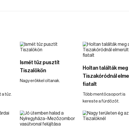
Ismét tűz pusztít
Holtan találták meg
Tiszalökön
Tiszakóródnál elme
Nagy erőkkel oltanak.
fiatalt
 a tűz.
Több mentőcsoport is
kereste a fürdőzőt.