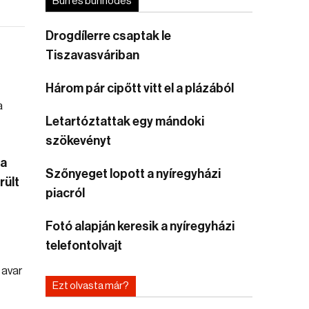
Bűn és bűnhődés
Drogdílerre csaptak le
Tiszavasváriban
Három pár cipőtt vitt el a plázából
Letartóztattak egy mándoki
szökevényt
 a
Szőnyeget lopott a nyíregyházi
rült
piacról
Fotó alapján keresik a nyíregyházi
telefontolvajt
Ezt olvasta már?