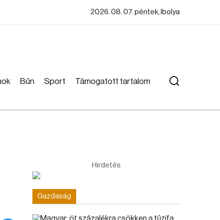
2026. 08. 07. péntek, Ibolya
mok
Bűn
Sport
Támogatott tartalom
Hirdetés
Gazdaság