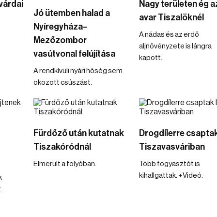
várdai
Nagy területen ég a
Jó ütemben halad a
avar Tiszalöknél
Nyíregyháza–
A nádas és az erdő
Mezőzombor
aljnövényzete is lángra
vasútvonal felújítása
kapott.
A rendkívüli nyári hőség sem
okozott csúszást.
Fürdőző után kutatnak
Drogdílerre csaptak
Tiszakóródnál
Tiszavasváriban
Elmerült a folyóban.
Több fogyasztót is
kihallgattak. +Videó.
k
t