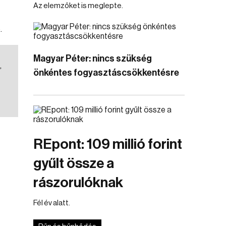
Az elemzőket is meglepte.
.
Magyar Péter: nincs szükség
,
önkéntes fogyasztáscsökkentésre
REpont: 109 millió forint
gyűlt össze a
rászorulóknak
Fél év alatt.