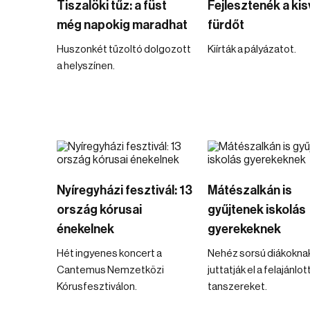
Tiszalöki tűz: a füst
Fejlesztenék a kis
még napokig maradhat
fürdőt
Huszonkét tűzoltó dolgozott
Kiírták a pályázatot.
a helyszínen.
Nyíregyházi fesztivál: 13
Mátészalkán is
ország kórusai
gyűjtenek iskolás
énekelnek
gyerekeknek
Hét ingyenes koncert a
Nehéz sorsú diákokna
Cantemus Nemzetközi
juttatják el a felajánlot
Kórusfesztiválon.
tanszereket.