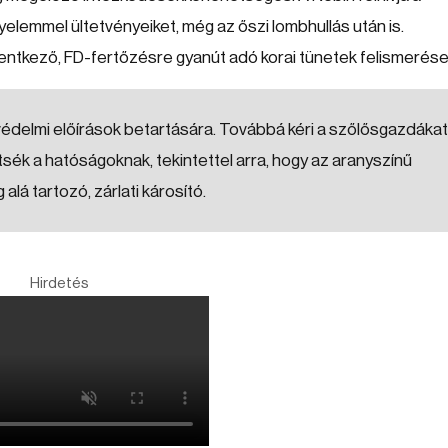
yelemmel ültetvényeiket, még az őszi lombhullás után is.
lentkező, FD-fertőzésre gyanút adó korai tünetek felismerése
yvédelmi előírások betartására. Továbbá kéri a szőlősgazdákat
sék a hatóságoknak, tekintettel arra, hogy az aranyszínű
lá tartozó, zárlati károsító.
Hirdetés