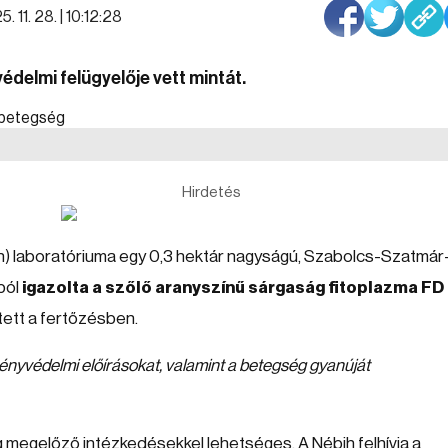
. 11. 28. | 10:12:28
édelmi felügyelője vett mintát.
Hirdetés
ih) laboratóriuma egy 0,3 hektár nagyságú, Szabolcs-Szatmár
ból
igazolta a szőlő aranyszínű sárgaság fitoplazma FD
tett a fertőzésben.
övényvédelmi előírásokat, valamint a betegség gyanúját
g megelőző intézkedésekkel lehetséges. A Nébih felhívja a