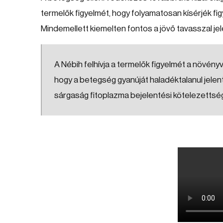
termelők figyelmét, hogy folyamatosan kísérjék fig
Mindemellett kiemelten fontos a jövő tavasszal je
A Nébih felhívja a termelők figyelmét a növén
hogy a betegség gyanúját haladéktalanul jelent
sárgaság fitoplazma bejelentési kötelezettség a