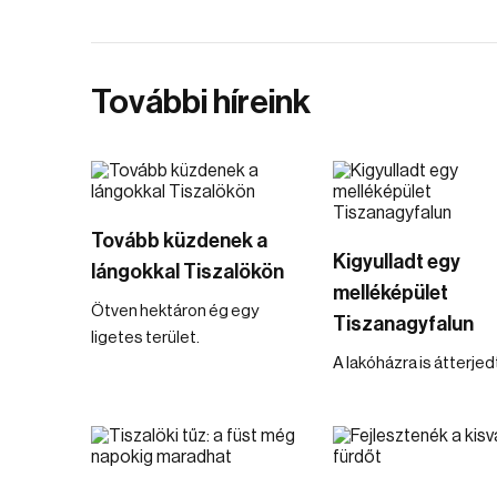
További híreink
Tovább küzdenek a
Kigyulladt egy
lángokkal Tiszalökön
melléképület
Ötven hektáron ég egy
Tiszanagyfalun
ligetes terület.
A lakóházra is átterjedt