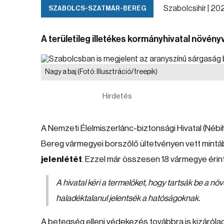
Szabolcsihír |
2025
SZABOLCS-SZATMÁR-BEREG
A területileg illetékes kormányhivatal növényv
Nagy a baj
(Fotó: Illusztráció/freepik)
Hirdetés
A Nemzeti Élelmiszerlánc-biztonsági Hivatal (Néb
Bereg vármegyei borszőlő ültetvényen vett mintá
jelenlétét
. Ezzel már összesen 18 vármegye érin
A hivatal kéri a termelőket, hogy tartsák be a n
haladéktalanul jelentsék a hatóságoknak.
A betegség elleni védekezés továbbra is kizáróla