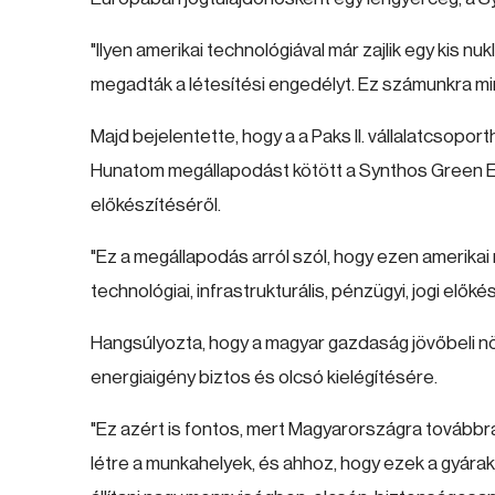
"Ilyen amerikai technológiával már zajlik egy kis 
megadták a létesítési engedélyt. Ez számunkra mi
Majd bejelentette, hogy a a Paks II. vállalatcsopor
Hunatom megállapodást kötött a Synthos Green E
előkészítéséről.
"Ez a megállapodás arról szól, hogy ezen amerik
technológiai, infrastrukturális, pénzügyi, jogi elő
Hangsúlyozta, hogy a magyar gazdaság jövőbeli
energiaigény biztos és olcsó kielégítésére.
"Ez azért is fontos, mert Magyarországra továbbr
létre a munkahelyek, és ahhoz, hogy ezek a gyárak