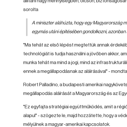
állítani nagy mennyiségben, olcsón, biztonságosa
sorolta
A miniszter aláhúzta, hogy egy Magyarország m
egymás utáni építésében gondolkozni, azonban a
"Ma tehát az első lépést megtettük annak érdeké
technológiát is tudja használni a jövőben akkor, a
munka tehát ma mind a jogi, mind az infrastrukturá
ennek a megállapodásnak az aláírásával" - mondta
Robert Palladino, a budapesti amerikai nagyköve
megállapodás aláírását a Magyarország és az Egye
"Ez egyfajta stratégiai együttműködés, amit a rég
alapul" - szögezte le, majd hozzátette, hogy a véd
mélyülnek a magyar-amerikai kapcsolatok.