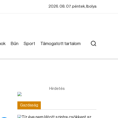
2026. 08. 07. péntek, Ibolya
mok
Bűn
Sport
Támogatott tartalom
Hirdetés
Gazdaság