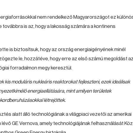
 energiaforrásokkal nem rendelkező Magyarországot ez külön
e továbbra is az, hogy a lakosság számára a kontinens
tte is biztosítsuk, hogy az ország energiaigényének minél
 szögezte le, hozzátéve, hogy erre az első számú megoldást a
lógiai forradalmon megy keresztül.
k kis moduláris nukleáris reaktorokat fejleszteni, ezek ideálisak
nyezetkímélő energiaellátására, mint amilyen területek
kordberuházásokkal létrejöttek.
ztés alatt álló technológiának a világpiaci vezetői az amerikai
en lévő GE Vernova, amely technológiájának felhasználását Kö
ynthos Green Energy birtokolja.