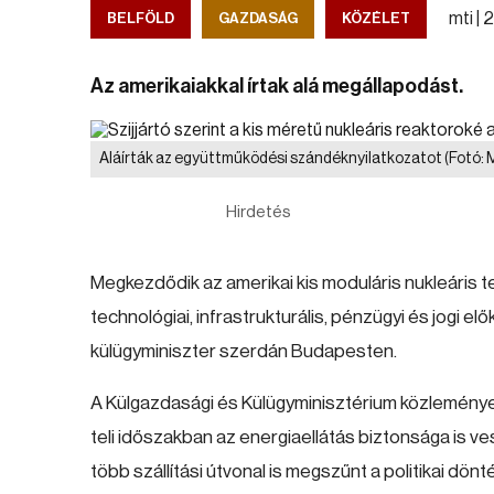
mti |
2
BELFÖLD
GAZDASÁG
KÖZÉLET
Az amerikaiakkal írtak alá megállapodást.
Aláírták az együttműködési szándéknyilatkozatot
(Fotó: 
Hirdetés
Megkezdődik az amerikai kis moduláris nukleári
technológiai, infrastrukturális, pénzügyi és jogi e
külügyminiszter szerdán Budapesten.
A Külgazdasági és Külügyminisztérium közleménye s
teli időszakban az energiaellátás biztonsága is ve
több szállítási útvonal is megszűnt a politikai 