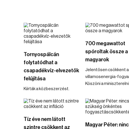
700 megawattot
spóroltak össze a
Tornyospálcán
magyarok
folytatódhat a
Jelentősen csökkent a
csapadékvíz-elvezetők
villamosenergia-fogya
felújítása
Köszöni a minisztereln
Kiírták a közbeszerzést.
Tíz éve nem látott
Magyar Péter: nin
szintre csökkent az