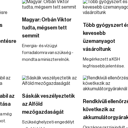
Magyar: Orbán Viktor
cs
Több gyógyszert é
tudta, mégsem tett
kevesebb
semmit
ntésre
üzemanyagot
Energia- és vízügyi
vásároltunk
forradalomra van szükség -
Megérkezett a KSH
mondta a miniszterelnök.
legfrissebb jelentése.
abil az
Sáskák veszélyeztetik
Rendkívüli ellenőrz
átása
az Alföld
következik az
mezőgazdaságát
na még
akkumulátorgyárak
mot.
Szükséghelyzeti engedélyt
Országos razzia indult 