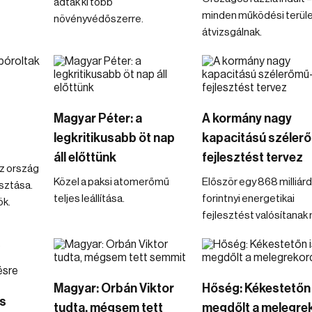
adtak ki több
minden működési terül
növényvédőszerre.
átvizsgálnak.
Magyar Péter: a
A kormány nagy
legkritikusabb öt nap
kapacitású széler
áll előttünk
fejlesztést tervez
z ország
Közel a paksi atomerőmű
Először egy 868 milliár
sztása.
teljes leállítása.
forintnyi energetikai
ök.
fejlesztést valósítanak
Magyar: Orbán Viktor
Hőség: Kékestetőn 
cs
tudta, mégsem tett
megdőlt a melegre