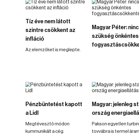
Tíz éve nem látott
Magyar Péter: nin
szintre csökkent az
szükség önkéntes
infláció
fogyasztáscsökke
Az elemzőket is meglepte.
Pénzbüntetést kapott
Magyar: jelenleg st
a Lidl
ország energiaell
Megtévesztő módon
Pakson egyetlen turbi
kummunikált a cég.
tovvábra is termel ára