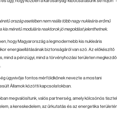
n és úgy, hogy közben a károsanyag-kibocsátásunk se nőjön" 
éretű ország esetében nem reális több nagy nukleáris erőmű
 kis méretű moduláris reaktorok jó megoldást jelenthetnek.
ben, hogy Magyarország a legmodernebb kis nukleáris
mikor energiaellátásának biztonságáról van szó. Az előkészítő
lis, mind a pénzügyi, mind a törvényhozási területen megkezdő
.
tség ügyvivője fontos mérföldkőnek nevezte a mostani
sült Államok közötti kapcsolatokban.
ióban megvalósítunk, valós partnerség, amely kölcsönös tiszte
elem, a kereskedelem, az űrkutatás és az energetika területén