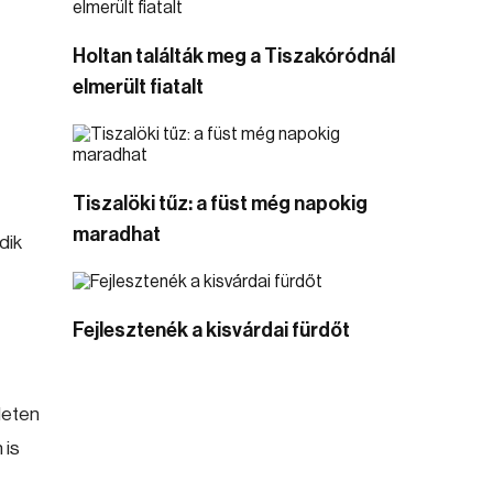
-
Holtan találták meg a Tiszakóródnál
elmerült fiatalt
Tiszalöki tűz: a füst még napokig
maradhat
dik
Fejlesztenék a kisvárdai fürdőt
leten
 is