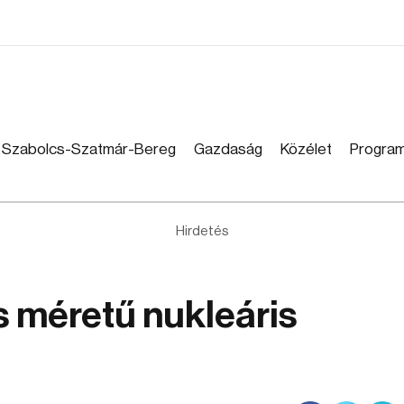
Szabolcs-Szatmár-Bereg
Gazdaság
Közélet
Progra
Hirdetés
is méretű nukleáris