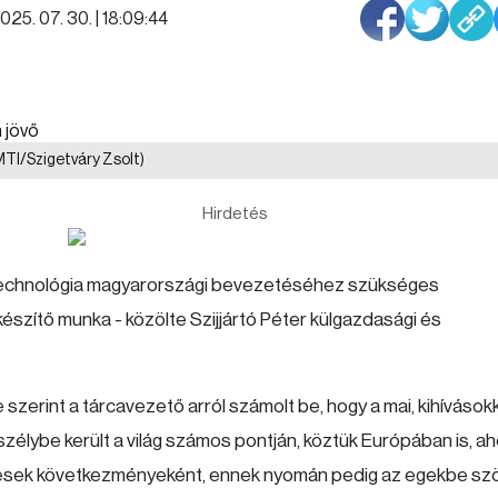
025. 07. 30. | 18:09:44
MTI/Szigetváry Zsolt)
Hirdetés
s technológia magyarországi bevezetéséhez szükséges
lőkészítő munka - közölte Szijjártó Péter külgazdasági és
zerint a tárcavezető arról számolt be, hogy a mai, kihívások
szélybe került a világ számos pontján, köztük Európában is, ah
döntések következményeként, ennek nyomán pedig az egekbe sz