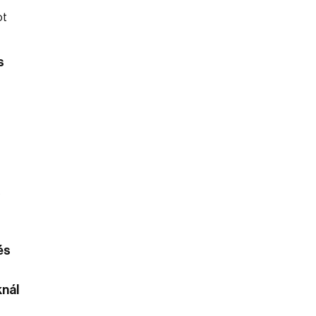
s
és
nál
–