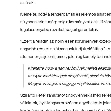
az árak.
Kiemelte, hogy a tengerparttal és jelentős saját
súlyosan érinti, márpedig a kormányzat célkitűzés
legalacsonyabb rezsiköltségeit garantálják.
"Ezért a feladat az, hogy ezen körülmények közepe
nagyobb részét saját magunk tudjuk előállítani" -
atomenergia jelenti, amely jelenleg komoly techno
Kifejtette, hogy a nagy erőművek mellett elkezdte
az olyan ipari térségek megbízható, olcsó és kör
Magyarországon a nagy gyárépítésekkel és a re
Szijjártó Péter rámutatott, hogy ennek a még fejles
vállalatok, így a Magyarországon egyébként is jel
Európában jogtulajdonosként egy lengyel cég, a S