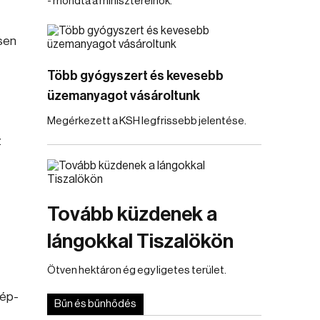
- mondta a miniszterelnök.
ösen
Több gyógyszert és kevesebb
üzemanyagot vásároltunk
Megérkezett a KSH legfrissebb jelentése.
z
Tovább küzdenek a
lángokkal Tiszalökön
Ötven hektáron ég egy ligetes terület.
zép-
Bűn és bűnhődés