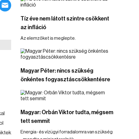
Tíz éve nem látott szintre csökkent
az infláció
Az elemzőket is meglepte.
Magyar Péter: nincs szükség
önkéntes fogyasztáscsökkentésre
Magyar: Orbán Viktor tudta, mégsem
kal
tett semmit
ol
Energia- és vízügyi forradalomra van szükség
öktek