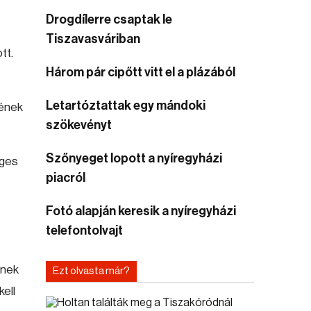
Drogdílerre csaptak le
Tiszavasváriban
tt.
Három pár cipőtt vitt el a plázából
Letartóztattak egy mándoki
sének
szökevényt
Szőnyeget lopott a nyíregyházi
éges
piacról
Fotó alapján keresik a nyíregyházi
telefontolvajt
nnek
Ezt olvasta már?
ell