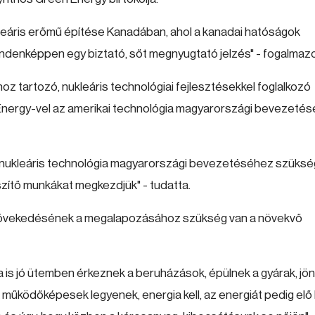
nukleáris erőmű építése Kanadában, ahol a kanadai hatóságok
ndenképpen egy biztató, sőt megnyugtató jelzés" - fogalmazo
thoz tartozó, nukleáris technológiai fejlesztésekkel foglalkozó
nergy-vel az amerikai technológia magyarországi bevezeté
ai nukleáris technológia magyarországi bevezetéséhez szüks
készítő munkákat megkezdjük" - tudatta.
 növekedésének a megalapozásához szükség van a növekvő
a is jó ütemben érkeznek a beruházások, épülnek a gyárak, jö
 működőképesek legyenek, energia kell, az energiát pedig elő k