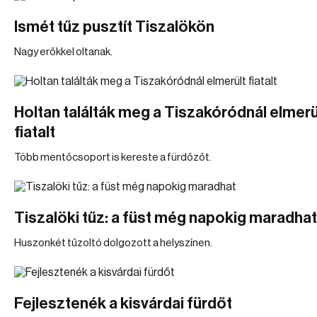
Ismét tűz pusztít Tiszalökön
Nagy erőkkel oltanak.
Holtan találták meg a Tiszakóródnál elmerü
fiatalt
Több mentőcsoport is kereste a fürdőzőt.
Tiszalöki tűz: a füst még napokig maradhat
Huszonkét tűzoltó dolgozott a helyszínen.
Fejlesztenék a kisvárdai fürdőt