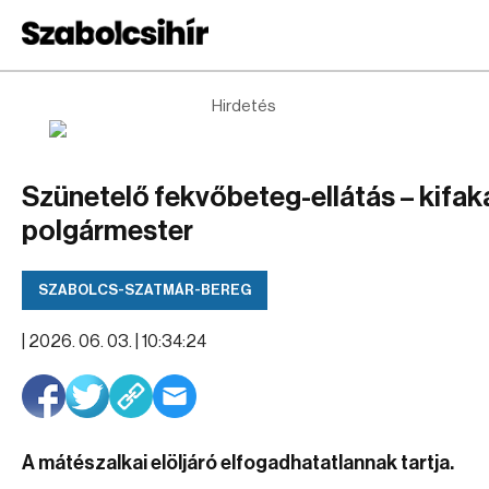
Hirdetés
Szünetelő fekvőbeteg-ellátás – kifak
polgármester
SZABOLCS-SZATMÁR-BEREG
|
2026. 06. 03. | 10:34:24
A mátészalkai elöljáró elfogadhatatlannak tartja.