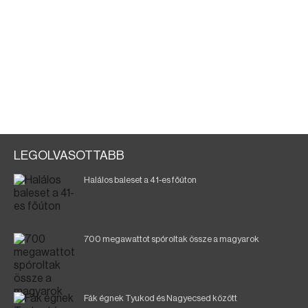
LEGOLVASOTTABB
Halálos baleset a 41-es főúton
700 megawattot spóroltak össze a magyarok
Fák égnek Tyukod és Nagyecsed között