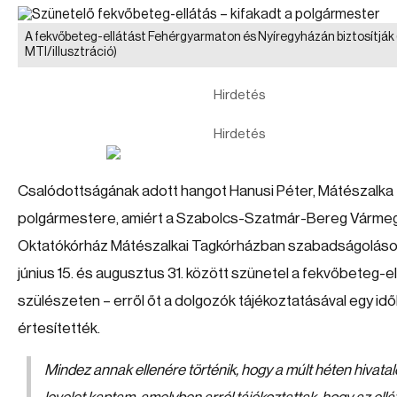
A fekvőbeteg-ellátást Fehérgyarmaton és Nyíregyházán biztosítják
MTI/illusztráció)
Hirdetés
Hirdetés
Csalódottságának adott hangot Hanusi Péter, Mátészalka
polgármestere, amiért a Szabolcs-Szatmár-Bereg Várme
Oktatókórház Mátészalkai Tagkórházban szabadságoláso
június 15. és augusztus 31. között szünetel a fekvőbeteg-el
szülészeten – erről őt a dolgozók tájékoztatásával egy idő
értesítették.
Mindez annak ellenére történik, hogy a múlt héten hivata