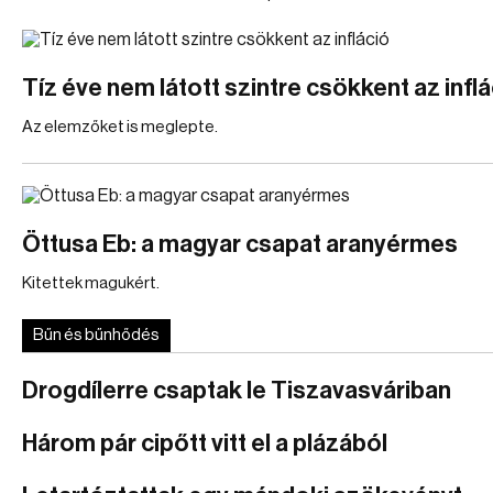
Tíz éve nem látott szintre csökkent az inflá
Az elemzőket is meglepte.
Öttusa Eb: a magyar csapat aranyérmes
Kitettek magukért.
Bűn és bűnhődés
Drogdílerre csaptak le Tiszavasváriban
Három pár cipőtt vitt el a plázából