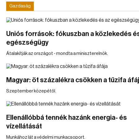
Gazdaság
Uniós források: fókuszban a közlekedés é
egészségügy
Átalakítják az országot - mondta a miniszterelnök.
Magyar: öt százalékra csökken a tűzifa áfá
Szeptember közepétől.
Ellenállóbbá tennék hazánk energia- és
vízellátását
Munkához lát a védelmi munkacsoport.