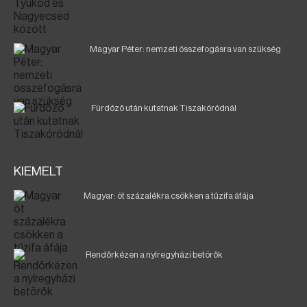
Magyar Péter: nemzeti összefogásra van szükség
Fürdőző után kutatnak Tiszakóródnál
KIEMELT
Magyar: öt százalékra csökken a tűzifa áfája
Rendőrkézen a nyíregyházi betörők