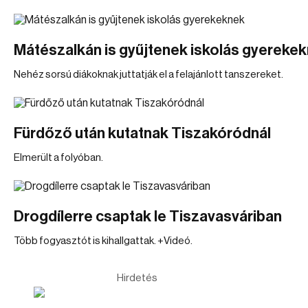
Mátészalkán is gyűjtenek iskolás gyereke
Nehéz sorsú diákoknak juttatják el a felajánlott tanszereket.
Fürdőző után kutatnak Tiszakóródnál
Elmerült a folyóban.
Drogdílerre csaptak le Tiszavasváriban
Több fogyasztót is kihallgattak. +Videó.
Hirdetés