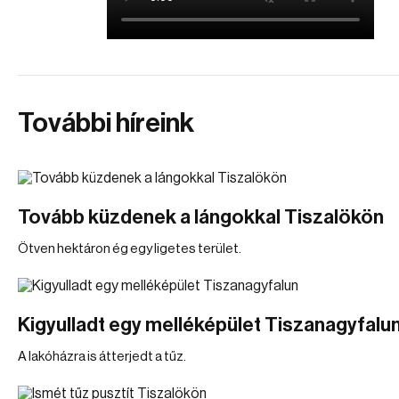
További híreink
Tovább küzdenek a lángokkal Tiszalökön
Ötven hektáron ég egy ligetes terület.
Kigyulladt egy melléképület Tiszanagyfalu
A lakóházra is átterjedt a tűz.