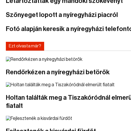
Letartóztattak egy mándoki szökevényt
Szőnyeget lopott a nyíregyházi piacról
Fotó alapján keresik a nyíregyházi telefonto
Ezt olvasta már?
Rendőrkézen a nyíregyházi betörők
Holtan találták meg a Tiszakóródnál elmerü
fiatalt