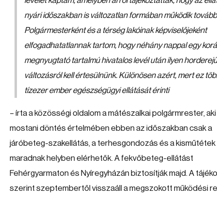
levelet kaptam, amelyben arról tájékoztattak, hogy az ellá
nyári időszakban is változatlan formában működik tovább
Polgármesterként és a térség lakóinak képviselőjeként
elfogadhatatlannak tartom, hogy néhány nappal egy korá
megnyugtató tartalmú hivatalos levél után ilyen horderej
változásról kell értesülnünk. Különösen azért, mert ez tö
tízezer ember egészségügyi ellátását érinti
– írta a közösségi oldalom a mátészalkai polgármrester, aki 
mostani döntés értelmében ebben az időszakban csak a
járóbeteg-szakellátás, a terhesgondozás és a kisműtétek
maradnak helyben elérhetők. A fekvőbeteg-ellátást
Fehérgyarmaton és Nyíregyházán biztosítják majd. A tájék
szerint szeptembertől visszaáll a megszokott működési r