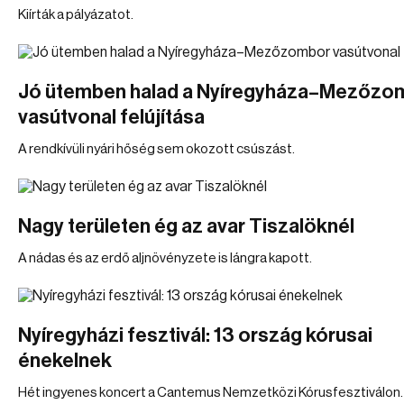
Kiírták a pályázatot.
Jó ütemben halad a Nyíregyháza–Mezőzo
vasútvonal felújítása
A rendkívüli nyári hőség sem okozott csúszást.
Nagy területen ég az avar Tiszalöknél
A nádas és az erdő aljnövényzete is lángra kapott.
Nyíregyházi fesztivál: 13 ország kórusai
énekelnek
Hét ingyenes koncert a Cantemus Nemzetközi Kórusfesztiválon.