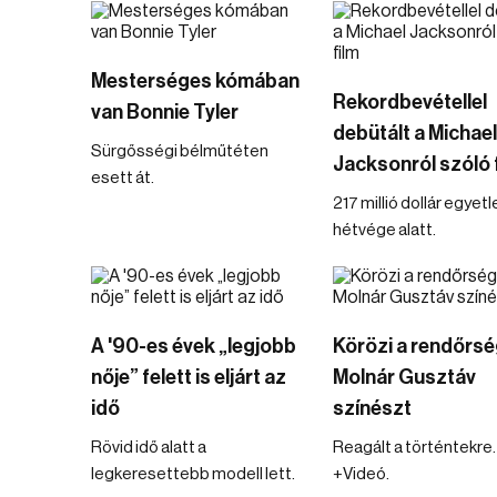
Mesterséges kómában
Rekordbevétellel
van Bonnie Tyler
debütált a Michael
Sürgősségi bélműtéten
Jacksonról szóló 
esett át.
217 millió dollár egyetl
hétvége alatt.
A '90-es évek „legjobb
Körözi a rendőrsé
nője” felett is eljárt az
Molnár Gusztáv
idő
színészt
Rövid idő alatt a
Reagált a történtekre.
legkeresettebb modell lett.
+Videó.