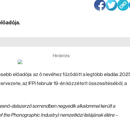
előadója.
Hirdetés
eresebb előadója: az ő nevéhez fűződött a legtöbb eladás 202
zervezete, az IFPI február 19-én közzétett összesítéséből, a
esnő-dalszerző sorrendben negyedik alkalommal került a
of the Phonographic Industry) nemzetközi listájának élére –