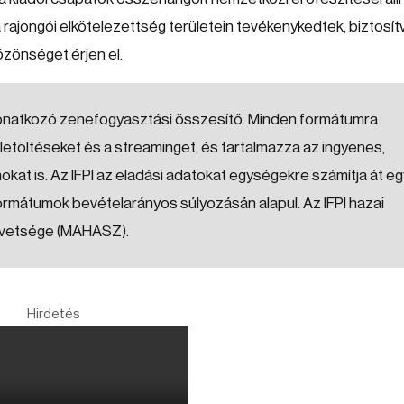
 a rajongói elkötelezettség területein tevékenykedtek, biztosít
özönséget érjen el.
a vonatkozó zenefogyasztási összesítő. Minden formátumra
a letöltéseket és a streaminget, és tartalmazza az ingyenes,
kat is. Az IFPI az eladási adatokat egységekre számítja át eg
ormátumok bevételarányos súlyozásán alapul. Az IFPI hazai
zövetsége (MAHASZ).
Hirdetés