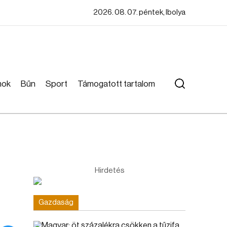
2026. 08. 07. péntek, Ibolya
mok
Bűn
Sport
Támogatott tartalom
Hirdetés
Gazdaság