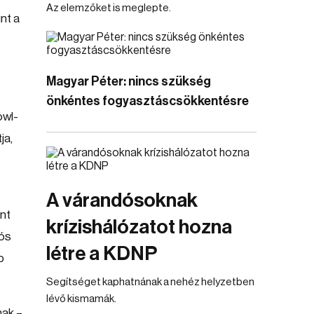
Az elemzőket is meglepte.
nt a
Magyar Péter: nincs szükség
önkéntes fogyasztáscsökkentésre
owl-
ja,
A várandósoknak
int
krízishálózatot hozna
lós
létre a KDNP
b
Segítséget kaphatnának a nehéz helyzetben
lévő kismamák.
nak –