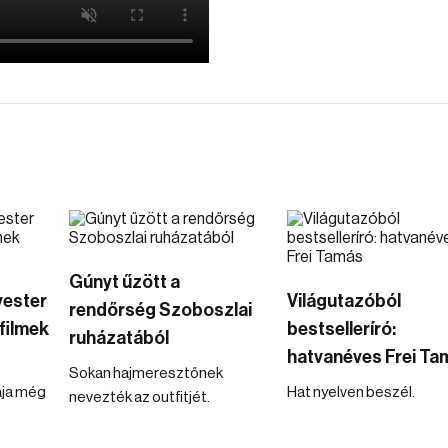
Gúnyt űzött a
vester
Világutazóból
rendőrség Szoboszlai
filmek
bestselleríró:
ruházatából
hatvanéves Frei Ta
Sokan hajmeresztőnek
ája még
Hat nyelven beszél.
nevezték az outfitjét.