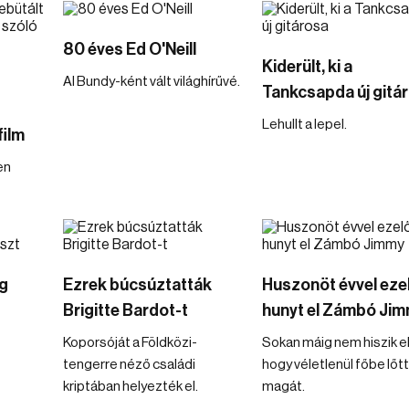
80 éves Ed O'Neill
Kiderült, ki a
Al Bundy-ként vált világhírűvé.
Tankcsapda új gitá
Lehullt a lepel.
film
en
g
Ezrek búcsúztatták
Huszonöt évvel eze
Brigitte Bardot-t
hunyt el Zámbó Ji
Koporsóját a Földközi-
Sokan máig nem hiszik el
tengerre néző családi
hogy véletlenül főbe lőt
kriptában helyezték el.
magát.