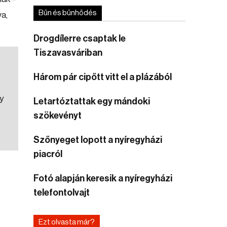
Bűn és bűnhődés
va,
Drogdílerre csaptak le
Tiszavasváriban
Három pár cipőtt vitt el a plázából
y
Letartóztattak egy mándoki
szökevényt
Szőnyeget lopott a nyíregyházi
piacról
Fotó alapján keresik a nyíregyházi
telefontolvajt
Ezt olvasta már?