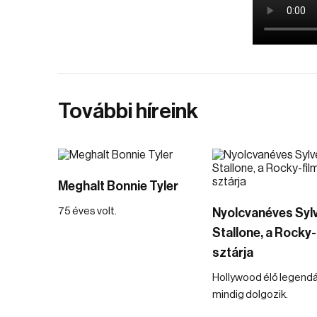
További híreink
Meghalt Bonnie Tyler
75 éves volt.
Nyolcvanéves Syl
Stallone, a Rocky-
sztárja
Hollywood élő legend
mindig dolgozik.