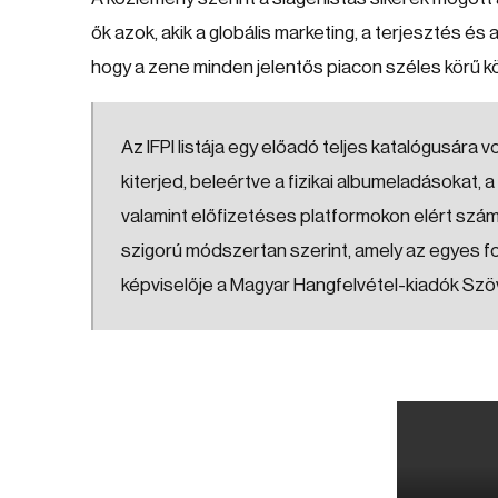
ők azok, akik a globális marketing, a terjesztés és
hogy a zene minden jelentős piacon széles körű k
Az IFPI listája egy előadó teljes katalógusár
kiterjed, beleértve a fizikai albumeladásokat, 
valamint előfizetéses platformokon elért számo
szigorú módszertan szerint, amely az egyes f
képviselője a Magyar Hangfelvétel-kiadók S