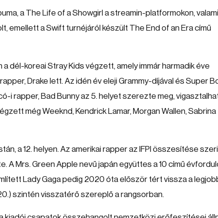
albuma, a The Life of a Showgirl a streamin-platformokon, valami
rolt, emellett a Swift turnéjáról készült The End of an Era című
yen a dél-koreai Stray Kids végzett, amely immár harmadik éve
apper, Drake lett. Az idén év eleji Grammy-díjával és Super B
ó-i rapper, Bad Bunny az 5. helyet szerezte meg, vigasztalhat
 végzett még Weeknd, Kendrick Lamar, Morgan Wallen, Sabrina
tán, a 12. helyen. Az amerikai rapper az IFPI összesítése szer
e. A Mrs. Green Apple nevű japán együttes a 10 című évfordu
r említett Lady Gaga pedig 2020 óta először tért vissza a legjob
 (20.) szintén visszatérő szereplő a rangsorban.
 a kiadói csapatok összehangolt nemzetközi erőfeszítései áll