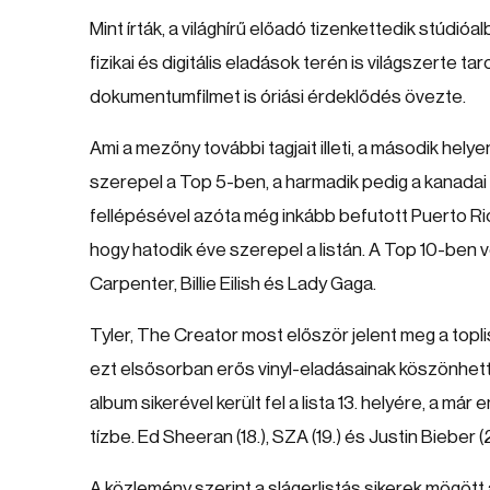
Mint írták, a világhírű előadó tizenkettedik stúdió
fizikai és digitális eladások terén is világszerte ta
dokumentumfilmet is óriási érdeklődés övezte.
Ami a mezőny további tagjait illeti, a második hel
szerepel a Top 5-ben, a harmadik pedig a kanadai r
fellépésével azóta még inkább befutott Puerto Ric
hogy hatodik éve szerepel a listán. A Top 10-ben
Carpenter, Billie Eilish és Lady Gaga.
Tyler, The Creator most először jelent meg a toplis
ezt elsősorban erős vinyl-eladásainak köszönhett
album sikerével került fel a lista 13. helyére, a má
tízbe. Ed Sheeran (18.), SZA (19.) és Justin Bieber
A közlemény szerint a slágerlistás sikerek mögött