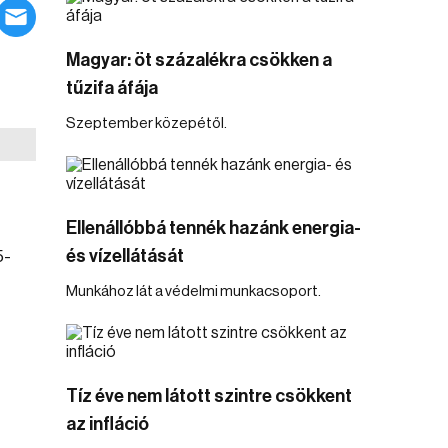
Magyar: öt százalékra csökken a
tűzifa áfája
Szeptember közepétől.
Ellenállóbbá tennék hazánk energia-
és vízellátását
5-
Munkához lát a védelmi munkacsoport.
Tíz éve nem látott szintre csökkent
az infláció