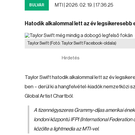
MTI |
2026. 02. 19. | 17:36:25
BULVÁR
Hatodik alkalommal lett az év legsikeresebb 
Taylor Swift
(Fotó: Taylor Swift Facebook-oldala)
Hirdetés
Taylor Swift hatodik alkalommal lett az év legsik
ben – derül ki a hangfelvétel-kiadók nemzetközi s
Global Artist Chartból.
A tizennégyszeres Grammy-díjas amerikai ének
londoni központú IFPI (International Federation 
közölte a lightmedia az MTI-vel.