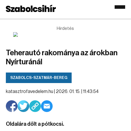
Hirdetés
Teherautó rakománya az árokban
Nyírturánál
SZABOLCS-SZATMÁR-BEREG
katasztrofavedelem.hu |
2026. 01. 15. | 11:43:54
Oldalára dőlt a pótkocsi.