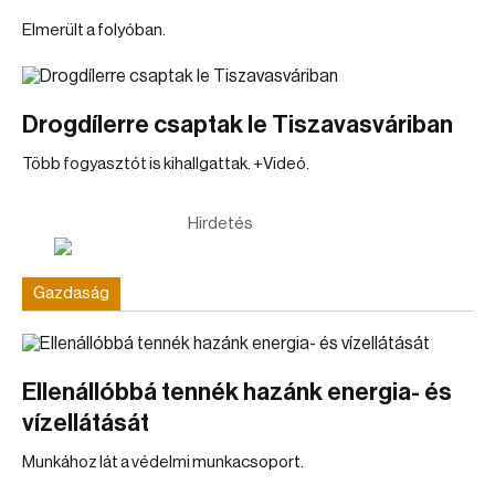
Elmerült a folyóban.
Drogdílerre csaptak le Tiszavasváriban
Több fogyasztót is kihallgattak. +Videó.
Hirdetés
Gazdaság
Ellenállóbbá tennék hazánk energia- és
vízellátását
Munkához lát a védelmi munkacsoport.