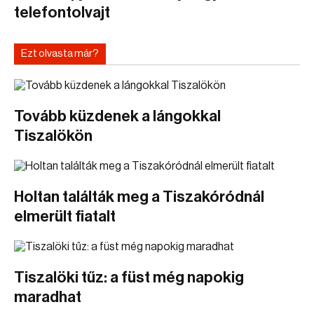
telefontolvajt
Ezt olvasta már?
Tovább küzdenek a lángokkal
Tiszalökön
Holtan találták meg a Tiszakóródnál
elmerült fiatalt
Tiszalöki tűz: a füst még napokig
maradhat