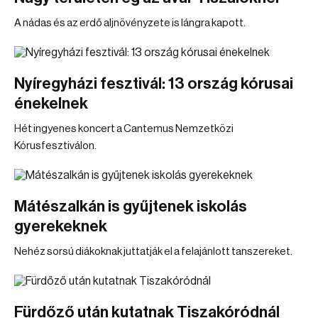
A nádas és az erdő aljnövényzete is lángra kapott.
Nyíregyházi fesztivál: 13 ország kórusai
énekelnek
Hét ingyenes koncert a Cantemus Nemzetközi
Kórusfesztiválon.
Mátészalkán is gyűjtenek iskolás
gyerekeknek
Nehéz sorsú diákoknak juttatják el a felajánlott tanszereket.
Fürdőző után kutatnak Tiszakóródnál