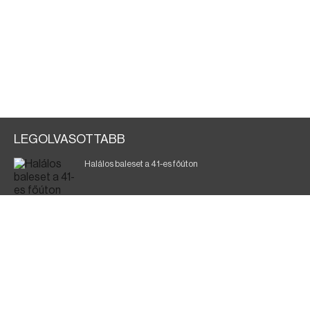
LEGOLVASOTTABB
Halálos baleset a 41-es főúton
Magyar Péter: ülésezett a Kormányzati Védelmi
Munkacsoport
A vasúti teherszállítást korlátozzák