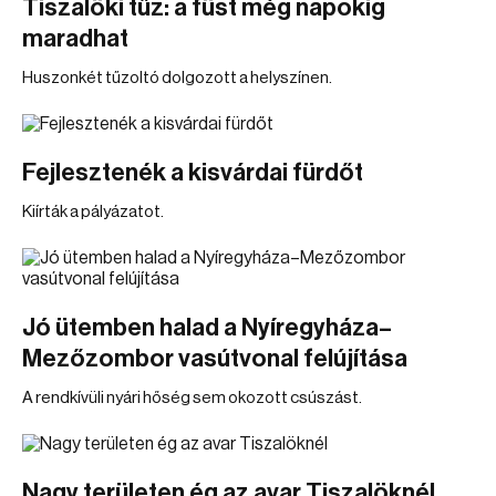
Tiszalöki tűz: a füst még napokig
maradhat
Huszonkét tűzoltó dolgozott a helyszínen.
Fejlesztenék a kisvárdai fürdőt
Kiírták a pályázatot.
Jó ütemben halad a Nyíregyháza–
Mezőzombor vasútvonal felújítása
A rendkívüli nyári hőség sem okozott csúszást.
Nagy területen ég az avar Tiszalöknél