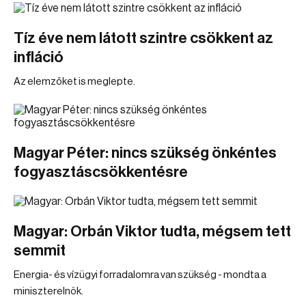
Tíz éve nem látott szintre csökkent az
infláció
Az elemzőket is meglepte.
Magyar Péter: nincs szükség önkéntes
fogyasztáscsökkentésre
Magyar: Orbán Viktor tudta, mégsem tett
semmit
Energia- és vízügyi forradalomra van szükség - mondta a
miniszterelnök.