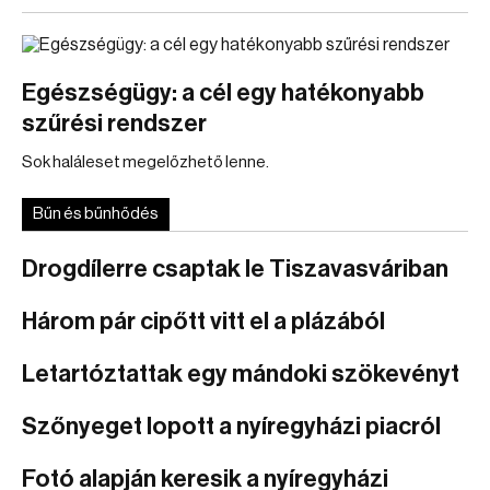
Egészségügy: a cél egy hatékonyabb
szűrési rendszer
Sok haláleset megelőzhető lenne.
Bűn és bűnhődés
Drogdílerre csaptak le Tiszavasváriban
Három pár cipőtt vitt el a plázából
Letartóztattak egy mándoki szökevényt
Szőnyeget lopott a nyíregyházi piacról
Fotó alapján keresik a nyíregyházi