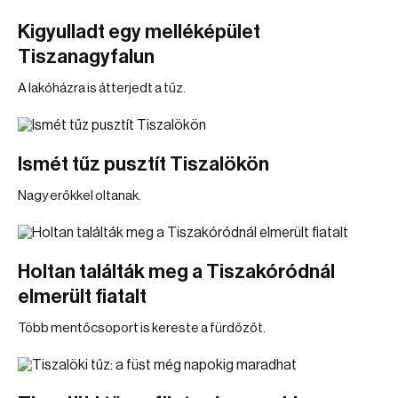
Kigyulladt egy melléképület
Tiszanagyfalun
A lakóházra is átterjedt a tűz.
Ismét tűz pusztít Tiszalökön
Nagy erőkkel oltanak.
Holtan találták meg a Tiszakóródnál
elmerült fiatalt
Több mentőcsoport is kereste a fürdőzőt.