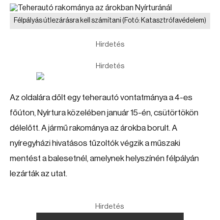
Félpályás útlezárásra kell számítani
(Fotó: Katasztrófavédelem)
Hirdetés
Hirdetés
Az oldalára dőlt egy teherautó vontatmánya a 4-es
főúton, Nyírtura közelében január 15-én, csütörtökön
délelőtt. A jármű rakománya az árokba borult. A
nyíregyházi hivatásos tűzoltók végzik a műszaki
mentést a balesetnél, amelynek helyszínén félpályán
lezárták az utat.
Hirdetés